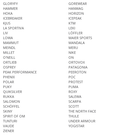
GLORYFY
GOREWEAR
HAMMER
HANWAG
HOKA
HORIZON
ICEBREAKER
ICEPEAK
KJUS
KTM
LA SPORTIVA
LEKI
LIV
LÖFFLER
LOWA
MAIER SPORTS
MAMMUT
MANDALA
MEINDL
MERU
MILLET
NIKE
O'NEILL
ON
ORTLIEB
ORTOVOX
OSPREY
PATAGONIA
PEAK PERFORMANCE
PEEROTON
PHENIX
POC
POLAR
PROTEST
PUKY
PUMA
QUIKSILVER
ROXY
RUKKA
SALEWA
SALOMON
SCARPA
SCHÖFFEL
SCOTT
SKINY
THE NORTH FACE
SPIRIT OF OM
THULE
TUNTURI
UNDER ARMOUR
VAUDE
YOGISTAR
ZIENER