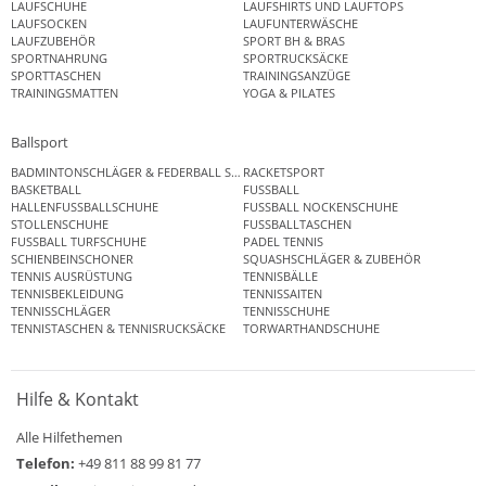
LAUFSCHUHE
LAUFSHIRTS UND LAUFTOPS
LAUFSOCKEN
LAUFUNTERWÄSCHE
LAUFZUBEHÖR
SPORT BH & BRAS
SPORTNAHRUNG
SPORTRUCKSÄCKE
SPORTTASCHEN
TRAININGSANZÜGE
TRAININGSMATTEN
YOGA & PILATES
Ballsport
BADMINTONSCHLÄGER & FEDERBALL SETS
RACKETSPORT
BASKETBALL
FUSSBALL
HALLENFUSSBALLSCHUHE
FUSSBALL NOCKENSCHUHE
STOLLENSCHUHE
FUSSBALLTASCHEN
FUSSBALL TURFSCHUHE
PADEL TENNIS
SCHIENBEINSCHONER
SQUASHSCHLÄGER & ZUBEHÖR
TENNIS AUSRÜSTUNG
TENNISBÄLLE
TENNISBEKLEIDUNG
TENNISSAITEN
TENNISSCHLÄGER
TENNISSCHUHE
TENNISTASCHEN & TENNISRUCKSÄCKE
TORWARTHANDSCHUHE
Hilfe & Kontakt
Alle Hilfethemen
Telefon:
+49 811 88 99 81 77