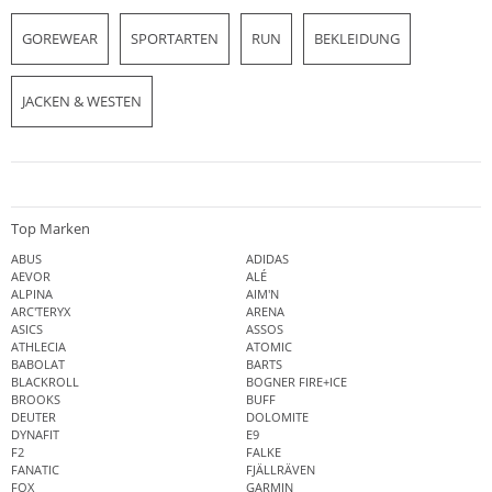
GOREWEAR
SPORTARTEN
RUN
BEKLEIDUNG
JACKEN & WESTEN
Top Marken
ABUS
ADIDAS
AEVOR
ALÉ
ALPINA
AIM'N
ARC'TERYX
ARENA
ASICS
ASSOS
ATHLECIA
ATOMIC
BABOLAT
BARTS
BLACKROLL
BOGNER FIRE+ICE
BROOKS
BUFF
DEUTER
DOLOMITE
DYNAFIT
E9
F2
FALKE
FANATIC
FJÄLLRÄVEN
FOX
GARMIN