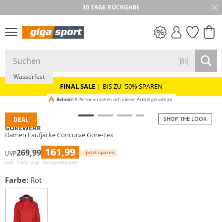
30 TAGE RÜCKGABE
Nachhaltig
GORE-TEX
PREIS & WERT
SALE
Wasserfest
FINAL SALE
|
BIS ZU -50% SPAREN
Beliebt!
8 Personen sehen sich diesen Artikel gerade an
SHOP THE LOOK
DEAL
GOREWEAR
Damen Laufjacke Concurve Gore-Tex
161,99
269,99
Jetzt
sparen
UVP
inkl. Mwst zzgl.
Versandkosten
Farbe:
Rot