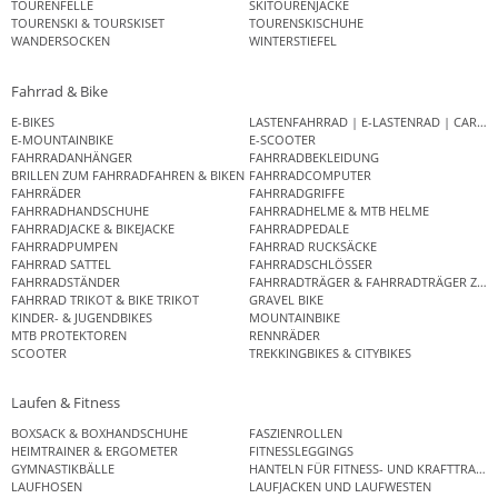
TOURENFELLE
SKITOURENJACKE
TOURENSKI & TOURSKISET
TOURENSKISCHUHE
WANDERSOCKEN
WINTERSTIEFEL
Fahrrad & Bike
E-BIKES
LASTENFAHRRAD | E-LASTENRAD | CAR
E-MOUNTAINBIKE
E-SCOOTER
FAHRRADANHÄNGER
FAHRRADBEKLEIDUNG
BRILLEN ZUM FAHRRADFAHREN & BIKEN
FAHRRADCOMPUTER
FAHRRÄDER
FAHRRADGRIFFE
FAHRRADHANDSCHUHE
FAHRRADHELME & MTB HELME
FAHRRADJACKE & BIKEJACKE
FAHRRADPEDALE
FAHRRADPUMPEN
FAHRRAD RUCKSÄCKE
FAHRRAD SATTEL
FAHRRADSCHLÖSSER
FAHRRADSTÄNDER
FAHRRADTRÄGER & FAHRRADTRÄGER ZUB
FAHRRAD TRIKOT & BIKE TRIKOT
GRAVEL BIKE
KINDER- & JUGENDBIKES
MOUNTAINBIKE
MTB PROTEKTOREN
RENNRÄDER
SCOOTER
TREKKINGBIKES & CITYBIKES
Laufen & Fitness
BOXSACK & BOXHANDSCHUHE
FASZIENROLLEN
HEIMTRAINER & ERGOMETER
FITNESSLEGGINGS
GYMNASTIKBÄLLE
HANTELN FÜR FITNESS- UND KRAFTTRAINI
LAUFHOSEN
LAUFJACKEN UND LAUFWESTEN