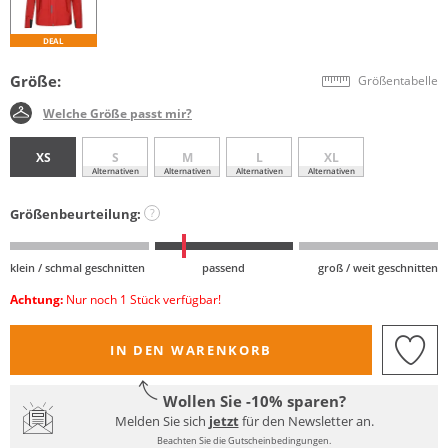
DEAL
Größe:
Größentabelle
Welche Größe passt mir?
XS
S
M
L
XL
Alternativen
Alternativen
Alternativen
Alternativen
Größenbeurteilung:
?
klein / schmal geschnitten
passend
groß / weit geschnitten
Achtung:
Nur noch 1 Stück verfügbar!
IN DEN WARENKORB
Wollen Sie -10% sparen?
Melden Sie sich
jetzt
für den Newsletter an.
Beachten Sie die Gutscheinbedingungen.