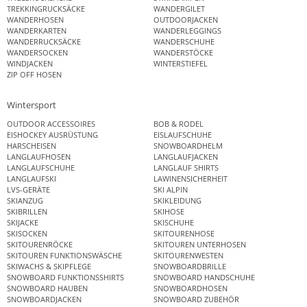
TREKKINGRUCKSÄCKE
WANDERGILET
WANDERHOSEN
OUTDOORJACKEN
WANDERKARTEN
WANDERLEGGINGS
WANDERRUCKSÄCKE
WANDERSCHUHE
WANDERSOCKEN
WANDERSTÖCKE
WINDJACKEN
WINTERSTIEFEL
ZIP OFF HOSEN
Wintersport
OUTDOOR ACCESSOIRES
BOB & RODEL
EISHOCKEY AUSRÜSTUNG
EISLAUFSCHUHE
HARSCHEISEN
SNOWBOARDHELM
LANGLAUFHOSEN
LANGLAUFJACKEN
LANGLAUFSCHUHE
LANGLAUF SHIRTS
LANGLAUFSKI
LAWINENSICHERHEIT
LVS-GERÄTE
SKI ALPIN
SKIANZUG
SKIKLEIDUNG
SKIBRILLEN
SKIHOSE
SKIJACKE
SKISCHUHE
SKISOCKEN
SKITOURENHOSE
SKITOURENRÖCKE
SKITOUREN UNTERHOSEN
SKITOUREN FUNKTIONSWÄSCHE
SKITOURENWESTEN
SKIWACHS & SKIPFLEGE
SNOWBOARDBRILLE
SNOWBOARD FUNKTIONSSHIRTS
SNOWBOARD HANDSCHUHE
SNOWBOARD HAUBEN
SNOWBOARDHOSEN
SNOWBOARDJACKEN
SNOWBOARD ZUBEHÖR