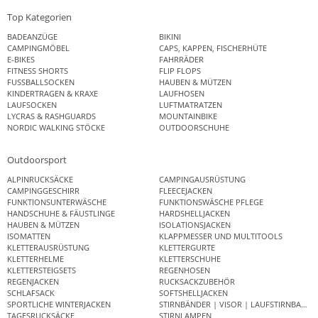
Top Kategorien
BADEANZÜGE
BIKINI
CAMPINGMÖBEL
CAPS, KAPPEN, FISCHERHÜTE
E-BIKES
FAHRRÄDER
FITNESS SHORTS
FLIP FLOPS
FUSSBALLSOCKEN
HAUBEN & MÜTZEN
KINDERTRAGEN & KRAXE
LAUFHOSEN
LAUFSOCKEN
LUFTMATRATZEN
LYCRAS & RASHGUARDS
MOUNTAINBIKE
NORDIC WALKING STÖCKE
OUTDOORSCHUHE
Outdoorsport
ALPINRUCKSÄCKE
CAMPINGAUSRÜSTUNG
CAMPINGGESCHIRR
FLEECEJACKEN
FUNKTIONSUNTERWÄSCHE
FUNKTIONSWÄSCHE PFLEGE
HANDSCHUHE & FÄUSTLINGE
HARDSHELLJACKEN
HAUBEN & MÜTZEN
ISOLATIONSJACKEN
ISOMATTEN
KLAPPMESSER UND MULTITOOLS
KLETTERAUSRÜSTUNG
KLETTERGURTE
KLETTERHELME
KLETTERSCHUHE
KLETTERSTEIGSETS
REGENHOSEN
REGENJACKEN
RUCKSACKZUBEHÖR
SCHLAFSACK
SOFTSHELLJACKEN
SPORTLICHE WINTERJACKEN
STIRNBÄNDER | VISOR | LAUFSTIRNBAND
TAGESRUCKSÄCKE
STIRNLAMPEN