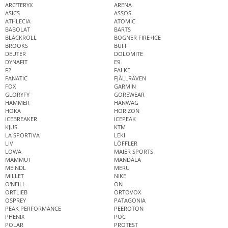
ARC'TERYX
ARENA
ASICS
ASSOS
ATHLECIA
ATOMIC
BABOLAT
BARTS
BLACKROLL
BOGNER FIRE+ICE
BROOKS
BUFF
DEUTER
DOLOMITE
DYNAFIT
E9
F2
FALKE
FANATIC
FJÄLLRÄVEN
FOX
GARMIN
GLORYFY
GOREWEAR
HAMMER
HANWAG
HOKA
HORIZON
ICEBREAKER
ICEPEAK
KJUS
KTM
LA SPORTIVA
LEKI
LIV
LÖFFLER
LOWA
MAIER SPORTS
MAMMUT
MANDALA
MEINDL
MERU
MILLET
NIKE
O'NEILL
ON
ORTLIEB
ORTOVOX
OSPREY
PATAGONIA
PEAK PERFORMANCE
PEEROTON
PHENIX
POC
POLAR
PROTEST