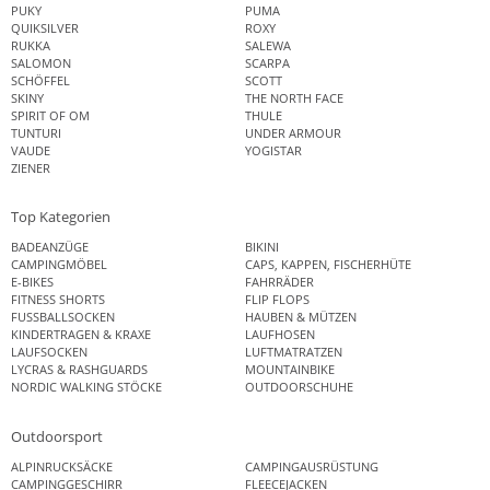
PUKY
PUMA
QUIKSILVER
ROXY
RUKKA
SALEWA
SALOMON
SCARPA
SCHÖFFEL
SCOTT
SKINY
THE NORTH FACE
SPIRIT OF OM
THULE
TUNTURI
UNDER ARMOUR
VAUDE
YOGISTAR
ZIENER
Top Kategorien
BADEANZÜGE
BIKINI
CAMPINGMÖBEL
CAPS, KAPPEN, FISCHERHÜTE
E-BIKES
FAHRRÄDER
FITNESS SHORTS
FLIP FLOPS
FUSSBALLSOCKEN
HAUBEN & MÜTZEN
KINDERTRAGEN & KRAXE
LAUFHOSEN
LAUFSOCKEN
LUFTMATRATZEN
LYCRAS & RASHGUARDS
MOUNTAINBIKE
NORDIC WALKING STÖCKE
OUTDOORSCHUHE
Outdoorsport
ALPINRUCKSÄCKE
CAMPINGAUSRÜSTUNG
CAMPINGGESCHIRR
FLEECEJACKEN