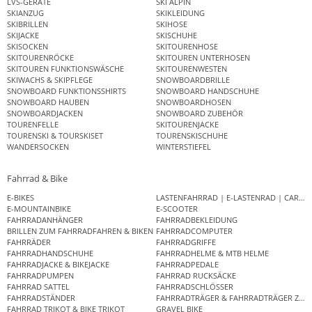
LVS-GERÄTE
SKI ALPIN
SKIANZUG
SKIKLEIDUNG
SKIBRILLEN
SKIHOSE
SKIJACKE
SKISCHUHE
SKISOCKEN
SKITOURENHOSE
SKITOURENRÖCKE
SKITOUREN UNTERHOSEN
SKITOUREN FUNKTIONSWÄSCHE
SKITOURENWESTEN
SKIWACHS & SKIPFLEGE
SNOWBOARDBRILLE
SNOWBOARD FUNKTIONSSHIRTS
SNOWBOARD HANDSCHUHE
SNOWBOARD HAUBEN
SNOWBOARDHOSEN
SNOWBOARDJACKEN
SNOWBOARD ZUBEHÖR
TOURENFELLE
SKITOURENJACKE
TOURENSKI & TOURSKISET
TOURENSKISCHUHE
WANDERSOCKEN
WINTERSTIEFEL
Fahrrad & Bike
E-BIKES
LASTENFAHRRAD | E-LASTENRAD | CAR
E-MOUNTAINBIKE
E-SCOOTER
FAHRRADANHÄNGER
FAHRRADBEKLEIDUNG
BRILLEN ZUM FAHRRADFAHREN & BIKEN
FAHRRADCOMPUTER
FAHRRÄDER
FAHRRADGRIFFE
FAHRRADHANDSCHUHE
FAHRRADHELME & MTB HELME
FAHRRADJACKE & BIKEJACKE
FAHRRADPEDALE
FAHRRADPUMPEN
FAHRRAD RUCKSÄCKE
FAHRRAD SATTEL
FAHRRADSCHLÖSSER
FAHRRADSTÄNDER
FAHRRADTRÄGER & FAHRRADTRÄGER ZUB
FAHRRAD TRIKOT & BIKE TRIKOT
GRAVEL BIKE