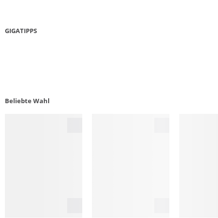
GIGATIPPS
NACHHALTIGE WANDERTIPPS
DAUN
PFLEG
Beliebte Wahl