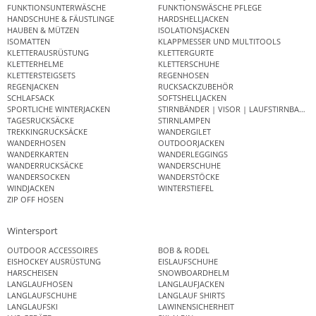
FUNKTIONSUNTERWÄSCHE
FUNKTIONSWÄSCHE PFLEGE
HANDSCHUHE & FÄUSTLINGE
HARDSHELLJACKEN
HAUBEN & MÜTZEN
ISOLATIONSJACKEN
ISOMATTEN
KLAPPMESSER UND MULTITOOLS
KLETTERAUSRÜSTUNG
KLETTERGURTE
KLETTERHELME
KLETTERSCHUHE
KLETTERSTEIGSETS
REGENHOSEN
REGENJACKEN
RUCKSACKZUBEHÖR
SCHLAFSACK
SOFTSHELLJACKEN
SPORTLICHE WINTERJACKEN
STIRNBÄNDER | VISOR | LAUFSTIRNBAND
TAGESRUCKSÄCKE
STIRNLAMPEN
TREKKINGRUCKSÄCKE
WANDERGILET
WANDERHOSEN
OUTDOORJACKEN
WANDERKARTEN
WANDERLEGGINGS
WANDERRUCKSÄCKE
WANDERSCHUHE
WANDERSOCKEN
WANDERSTÖCKE
WINDJACKEN
WINTERSTIEFEL
ZIP OFF HOSEN
Wintersport
OUTDOOR ACCESSOIRES
BOB & RODEL
EISHOCKEY AUSRÜSTUNG
EISLAUFSCHUHE
HARSCHEISEN
SNOWBOARDHELM
LANGLAUFHOSEN
LANGLAUFJACKEN
LANGLAUFSCHUHE
LANGLAUF SHIRTS
LANGLAUFSKI
LAWINENSICHERHEIT