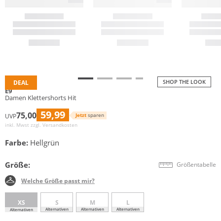
SHOP THE LOOK
DEAL
E9
Damen Klettershorts Hit
59,99
75,00
Jetzt
sparen
UVP
inkl. Mwst zzgl.
Versandkosten
Farbe:
Hellgrün
Größe:
Größentabelle
Welche Größe passt mir?
XS
S
M
L
Alternativen
Alternativen
Alternativen
Alternativen