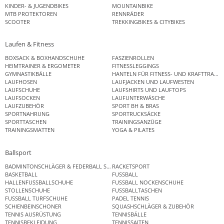
KINDER- & JUGENDBIKES
MOUNTAINBIKE
MTB PROTEKTOREN
RENNRÄDER
SCOOTER
TREKKINGBIKES & CITYBIKES
Laufen & Fitness
BOXSACK & BOXHANDSCHUHE
FASZIENROLLEN
HEIMTRAINER & ERGOMETER
FITNESSLEGGINGS
GYMNASTIKBÄLLE
HANTELN FÜR FITNESS- UND KRAFTTRAINI
LAUFHOSEN
LAUFJACKEN UND LAUFWESTEN
LAUFSCHUHE
LAUFSHIRTS UND LAUFTOPS
LAUFSOCKEN
LAUFUNTERWÄSCHE
LAUFZUBEHÖR
SPORT BH & BRAS
SPORTNAHRUNG
SPORTRUCKSÄCKE
SPORTTASCHEN
TRAININGSANZÜGE
TRAININGSMATTEN
YOGA & PILATES
Ballsport
BADMINTONSCHLÄGER & FEDERBALL SETS
RACKETSPORT
BASKETBALL
FUSSBALL
HALLENFUSSBALLSCHUHE
FUSSBALL NOCKENSCHUHE
STOLLENSCHUHE
FUSSBALLTASCHEN
FUSSBALL TURFSCHUHE
PADEL TENNIS
SCHIENBEINSCHONER
SQUASHSCHLÄGER & ZUBEHÖR
TENNIS AUSRÜSTUNG
TENNISBÄLLE
TENNISBEKLEIDUNG
TENNISSAITEN