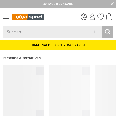
30 TAGE RÜCKGABE
PREIS & WERT
SALE
FINAL SALE
|
BIS ZU -50% SPAREN
Passende Alternativen