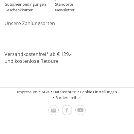
Gutscheinbedingungen
Standorte
Geschenkkarten
Newsletter
Unsere Zahlungsarten
Klarna
Mastercard
Visa
Diners
Applepay
Amazon
Paypa
Versandkostenfrei* ab € 129,-
und kostenlose Retoure
DHL
Gebrüder Weiss
Impressum
AGB
Datenschutz
Cookie Einstellungen
Barrierefreiheit