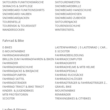
SKITOUREN FUNKTIONSWÄSCHE
SKITOURENWESTEN
SKIWACHS & SKIPFLEGE
SNOWBOARDBRILLE
SNOWBOARD FUNKTIONSSHIRTS
SNOWBOARD HANDSCHUHE
SNOWBOARD HAUBEN
SNOWBOARDHOSEN
SNOWBOARDJACKEN
SNOWBOARD ZUBEHÖR
TOURENFELLE
SKITOURENJACKE
TOURENSKI & TOURSKISET
TOURENSKISCHUHE
WANDERSOCKEN
WINTERSTIEFEL
Fahrrad & Bike
E-BIKES
LASTENFAHRRAD | E-LASTENRAD | CAR
E-MOUNTAINBIKE
E-SCOOTER
FAHRRADANHÄNGER
FAHRRADBEKLEIDUNG
BRILLEN ZUM FAHRRADFAHREN & BIKEN
FAHRRADCOMPUTER
FAHRRÄDER
FAHRRADGRIFFE
FAHRRADHANDSCHUHE
FAHRRADHELME & MTB HELME
FAHRRADJACKE & BIKEJACKE
FAHRRADPEDALE
FAHRRADPUMPEN
FAHRRAD RUCKSÄCKE
FAHRRAD SATTEL
FAHRRADSCHLÖSSER
FAHRRADSTÄNDER
FAHRRADTRÄGER & FAHRRADTRÄGER ZUB
FAHRRAD TRIKOT & BIKE TRIKOT
GRAVEL BIKE
KINDER- & JUGENDBIKES
MOUNTAINBIKE
MTB PROTEKTOREN
RENNRÄDER
SCOOTER
TREKKINGBIKES & CITYBIKES
Laufen & Fitness