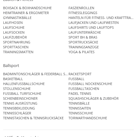
BOXSACK & BOXHANDSCHUHE
FASZIENROLLEN
HEIMTRAINER & ERGOMETER
FITNESSLEGGINGS
GYMNASTIKBÄLLE
HANTELN FÜR FITNESS- UND KRAFTTRAINI
LAUFHOSEN
LAUFJACKEN UND LAUFWESTEN
LAUFSCHUHE
LAUFSHIRTS UND LAUFTOPS
LAUFSOCKEN
LAUFUNTERWÄSCHE
LAUFZUBEHÖR
SPORT BH & BRAS
SPORTNAHRUNG
SPORTRUCKSÄCKE
SPORTTASCHEN
TRAININGSANZÜGE
TRAININGSMATTEN
YOGA & PILATES
Ballsport
BADMINTONSCHLÄGER & FEDERBALL SETS
RACKETSPORT
BASKETBALL
FUSSBALL
HALLENFUSSBALLSCHUHE
FUSSBALL NOCKENSCHUHE
STOLLENSCHUHE
FUSSBALLTASCHEN
FUSSBALL TURFSCHUHE
PADEL TENNIS
SCHIENBEINSCHONER
SQUASHSCHLÄGER & ZUBEHÖR
TENNIS AUSRÜSTUNG
TENNISBÄLLE
TENNISBEKLEIDUNG
TENNISSAITEN
TENNISSCHLÄGER
TENNISSCHUHE
TENNISTASCHEN & TENNISRUCKSÄCKE
TORWARTHANDSCHUHE