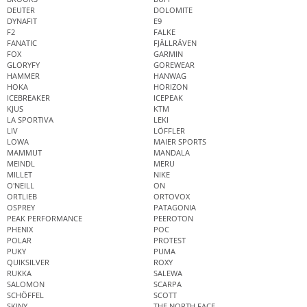
DEUTER
DOLOMITE
DYNAFIT
E9
F2
FALKE
FANATIC
FJÄLLRÄVEN
FOX
GARMIN
GLORYFY
GOREWEAR
HAMMER
HANWAG
HOKA
HORIZON
ICEBREAKER
ICEPEAK
KJUS
KTM
LA SPORTIVA
LEKI
LIV
LÖFFLER
LOWA
MAIER SPORTS
MAMMUT
MANDALA
MEINDL
MERU
MILLET
NIKE
O'NEILL
ON
ORTLIEB
ORTOVOX
OSPREY
PATAGONIA
PEAK PERFORMANCE
PEEROTON
PHENIX
POC
POLAR
PROTEST
PUKY
PUMA
QUIKSILVER
ROXY
RUKKA
SALEWA
SALOMON
SCARPA
SCHÖFFEL
SCOTT
SKINY
THE NORTH FACE