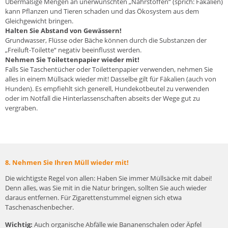
Übermäßige Mengen an unerwünschten „Nährstoffen“ (sprich: Fäkalien)
kann Pflanzen und Tieren schaden und das Ökosystem aus dem
Gleichgewicht bringen.
Halten Sie Abstand von Gewässern!
Grundwasser, Flüsse oder Bäche können durch die Substanzen der
„Freiluft-Toilette“ negativ beeinflusst werden.
Nehmen Sie Toilettenpapier wieder mit!
Falls Sie Taschentücher oder Toilettenpapier verwenden, nehmen Sie
alles in einem Müllsack wieder mit! Dasselbe gilt für Fäkalien (auch von
Hunden). Es empfiehlt sich generell, Hundekotbeutel zu verwenden
oder im Notfall die Hinterlassenschaften abseits der Wege gut zu
vergraben.
8. Nehmen Sie Ihren Müll wieder mit!
Die wichtigste Regel von allen: Haben Sie immer Müllsäcke mit dabei!
Denn alles, was Sie mit in die Natur bringen, sollten Sie auch wieder
daraus entfernen. Für Zigarettenstummel eignen sich etwa
Taschenaschenbecher.
Wichtig:
Auch organische Abfälle wie Bananenschalen oder Äpfel