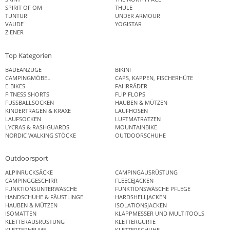
SPIRIT OF OM
THULE
TUNTURI
UNDER ARMOUR
VAUDE
YOGISTAR
ZIENER
Top Kategorien
BADEANZÜGE
BIKINI
CAMPINGMÖBEL
CAPS, KAPPEN, FISCHERHÜTE
E-BIKES
FAHRRÄDER
FITNESS SHORTS
FLIP FLOPS
FUSSBALLSOCKEN
HAUBEN & MÜTZEN
KINDERTRAGEN & KRAXE
LAUFHOSEN
LAUFSOCKEN
LUFTMATRATZEN
LYCRAS & RASHGUARDS
MOUNTAINBIKE
NORDIC WALKING STÖCKE
OUTDOORSCHUHE
Outdoorsport
ALPINRUCKSÄCKE
CAMPINGAUSRÜSTUNG
CAMPINGGESCHIRR
FLEECEJACKEN
FUNKTIONSUNTERWÄSCHE
FUNKTIONSWÄSCHE PFLEGE
HANDSCHUHE & FÄUSTLINGE
HARDSHELLJACKEN
HAUBEN & MÜTZEN
ISOLATIONSJACKEN
ISOMATTEN
KLAPPMESSER UND MULTITOOLS
KLETTERAUSRÜSTUNG
KLETTERGURTE
KLETTERHELME
KLETTERSCHUHE