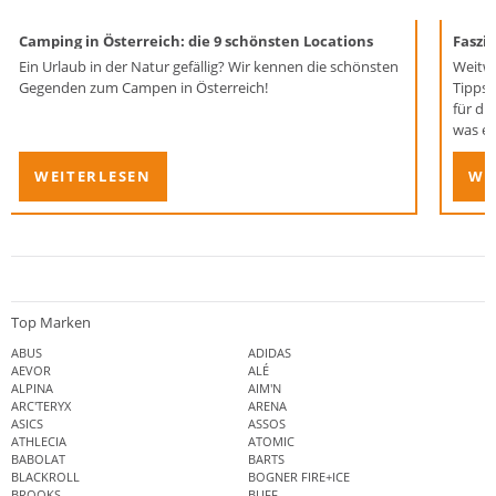
Camping in Österreich: die 9 schönsten Locations
Faszi
Ein Urlaub in der Natur gefällig? Wir kennen die schönsten
Weitwa
Gegenden zum Campen in Österreich!
Tipps fü
für di
was es als Anf
Blogbe
WEITERLESEN
WE
Top Marken
ABUS
ADIDAS
AEVOR
ALÉ
ALPINA
AIM'N
ARC'TERYX
ARENA
ASICS
ASSOS
ATHLECIA
ATOMIC
BABOLAT
BARTS
BLACKROLL
BOGNER FIRE+ICE
BROOKS
BUFF