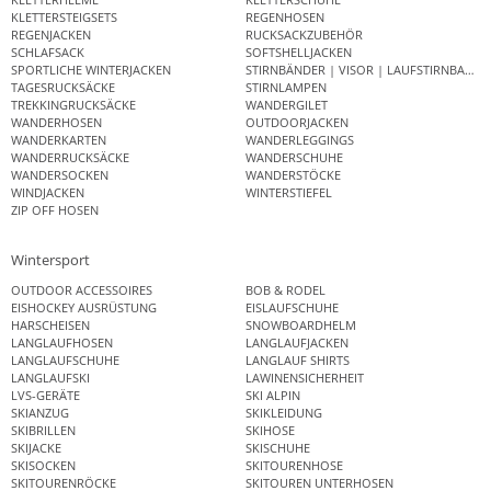
KLETTERSTEIGSETS
REGENHOSEN
REGENJACKEN
RUCKSACKZUBEHÖR
SCHLAFSACK
SOFTSHELLJACKEN
SPORTLICHE WINTERJACKEN
STIRNBÄNDER | VISOR | LAUFSTIRNBAND
TAGESRUCKSÄCKE
STIRNLAMPEN
TREKKINGRUCKSÄCKE
WANDERGILET
WANDERHOSEN
OUTDOORJACKEN
WANDERKARTEN
WANDERLEGGINGS
WANDERRUCKSÄCKE
WANDERSCHUHE
WANDERSOCKEN
WANDERSTÖCKE
WINDJACKEN
WINTERSTIEFEL
ZIP OFF HOSEN
Wintersport
OUTDOOR ACCESSOIRES
BOB & RODEL
EISHOCKEY AUSRÜSTUNG
EISLAUFSCHUHE
HARSCHEISEN
SNOWBOARDHELM
LANGLAUFHOSEN
LANGLAUFJACKEN
LANGLAUFSCHUHE
LANGLAUF SHIRTS
LANGLAUFSKI
LAWINENSICHERHEIT
LVS-GERÄTE
SKI ALPIN
SKIANZUG
SKIKLEIDUNG
SKIBRILLEN
SKIHOSE
SKIJACKE
SKISCHUHE
SKISOCKEN
SKITOURENHOSE
SKITOURENRÖCKE
SKITOUREN UNTERHOSEN