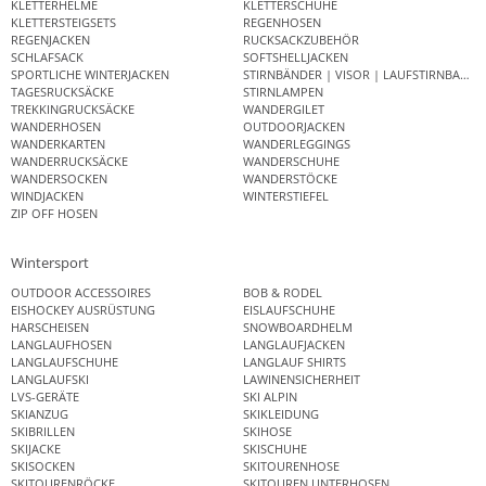
KLETTERHELME
KLETTERSCHUHE
KLETTERSTEIGSETS
REGENHOSEN
REGENJACKEN
RUCKSACKZUBEHÖR
SCHLAFSACK
SOFTSHELLJACKEN
SPORTLICHE WINTERJACKEN
STIRNBÄNDER | VISOR | LAUFSTIRNBAND
TAGESRUCKSÄCKE
STIRNLAMPEN
TREKKINGRUCKSÄCKE
WANDERGILET
WANDERHOSEN
OUTDOORJACKEN
WANDERKARTEN
WANDERLEGGINGS
WANDERRUCKSÄCKE
WANDERSCHUHE
WANDERSOCKEN
WANDERSTÖCKE
WINDJACKEN
WINTERSTIEFEL
ZIP OFF HOSEN
Wintersport
OUTDOOR ACCESSOIRES
BOB & RODEL
EISHOCKEY AUSRÜSTUNG
EISLAUFSCHUHE
HARSCHEISEN
SNOWBOARDHELM
LANGLAUFHOSEN
LANGLAUFJACKEN
LANGLAUFSCHUHE
LANGLAUF SHIRTS
LANGLAUFSKI
LAWINENSICHERHEIT
LVS-GERÄTE
SKI ALPIN
SKIANZUG
SKIKLEIDUNG
SKIBRILLEN
SKIHOSE
SKIJACKE
SKISCHUHE
SKISOCKEN
SKITOURENHOSE
SKITOURENRÖCKE
SKITOUREN UNTERHOSEN