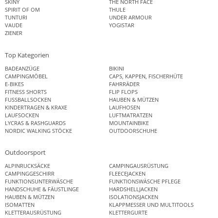
SKINY
THE NORTH FACE
SPIRIT OF OM
THULE
TUNTURI
UNDER ARMOUR
VAUDE
YOGISTAR
ZIENER
Top Kategorien
BADEANZÜGE
BIKINI
CAMPINGMÖBEL
CAPS, KAPPEN, FISCHERHÜTE
E-BIKES
FAHRRÄDER
FITNESS SHORTS
FLIP FLOPS
FUSSBALLSOCKEN
HAUBEN & MÜTZEN
KINDERTRAGEN & KRAXE
LAUFHOSEN
LAUFSOCKEN
LUFTMATRATZEN
LYCRAS & RASHGUARDS
MOUNTAINBIKE
NORDIC WALKING STÖCKE
OUTDOORSCHUHE
Outdoorsport
ALPINRUCKSÄCKE
CAMPINGAUSRÜSTUNG
CAMPINGGESCHIRR
FLEECEJACKEN
FUNKTIONSUNTERWÄSCHE
FUNKTIONSWÄSCHE PFLEGE
HANDSCHUHE & FÄUSTLINGE
HARDSHELLJACKEN
HAUBEN & MÜTZEN
ISOLATIONSJACKEN
ISOMATTEN
KLAPPMESSER UND MULTITOOLS
KLETTERAUSRÜSTUNG
KLETTERGURTE