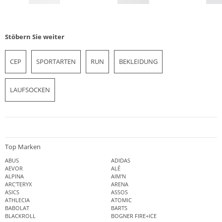
Stöbern Sie weiter
CEP
SPORTARTEN
RUN
BEKLEIDUNG
LAUFSOCKEN
Top Marken
ABUS
ADIDAS
AEVOR
ALÉ
ALPINA
AIM'N
ARC'TERYX
ARENA
ASICS
ASSOS
ATHLECIA
ATOMIC
BABOLAT
BARTS
BLACKROLL
BOGNER FIRE+ICE