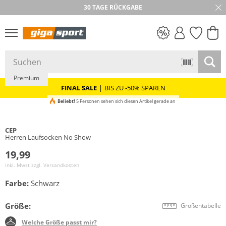
30 TAGE RÜCKGABE
PREIS & WERT
SALE
Premium
FINAL SALE
|
BIS ZU -50% SPAREN
Beliebt!
5 Personen sehen sich diesen Artikel gerade an
CEP
Herren Laufsocken No Show
19,99
inkl. Mwst zzgl.
Versandkosten
Farbe:
Schwarz
Größe:
Größentabelle
Welche Größe passt mir?