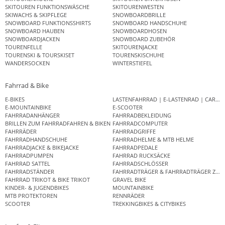
SKITOUREN FUNKTIONSWÄSCHE
SKITOURENWESTEN
SKIWACHS & SKIPFLEGE
SNOWBOARDBRILLE
SNOWBOARD FUNKTIONSSHIRTS
SNOWBOARD HANDSCHUHE
SNOWBOARD HAUBEN
SNOWBOARDHOSEN
SNOWBOARDJACKEN
SNOWBOARD ZUBEHÖR
TOURENFELLE
SKITOURENJACKE
TOURENSKI & TOURSKISET
TOURENSKISCHUHE
WANDERSOCKEN
WINTERSTIEFEL
Fahrrad & Bike
E-BIKES
LASTENFAHRRAD | E-LASTENRAD | CAR
E-MOUNTAINBIKE
E-SCOOTER
FAHRRADANHÄNGER
FAHRRADBEKLEIDUNG
BRILLEN ZUM FAHRRADFAHREN & BIKEN
FAHRRADCOMPUTER
FAHRRÄDER
FAHRRADGRIFFE
FAHRRADHANDSCHUHE
FAHRRADHELME & MTB HELME
FAHRRADJACKE & BIKEJACKE
FAHRRADPEDALE
FAHRRADPUMPEN
FAHRRAD RUCKSÄCKE
FAHRRAD SATTEL
FAHRRADSCHLÖSSER
FAHRRADSTÄNDER
FAHRRADTRÄGER & FAHRRADTRÄGER ZUB
FAHRRAD TRIKOT & BIKE TRIKOT
GRAVEL BIKE
KINDER- & JUGENDBIKES
MOUNTAINBIKE
MTB PROTEKTOREN
RENNRÄDER
SCOOTER
TREKKINGBIKES & CITYBIKES