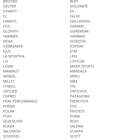
BROOKS
BUFF
DEUTER
DOLOMITE
DYNAFIT
E9
F2
FALKE
FANATIC
FJÄLLRÄVEN
FOX
GARMIN
GLORYFY
GOREWEAR
HAMMER
HANWAG
HOKA
HORIZON
ICEBREAKER
ICEPEAK
KJUS
KTM
LA SPORTIVA
LEKI
LIV
LÖFFLER
LOWA
MAIER SPORTS
MAMMUT
MANDALA
MEINDL
MERU
MILLET
NIKE
O'NEILL
ON
ORTLIEB
ORTOVOX
OSPREY
PATAGONIA
PEAK PERFORMANCE
PEEROTON
PHENIX
POC
POLAR
PROTEST
PUKY
PUMA
QUIKSILVER
ROXY
RUKKA
SALEWA
SALOMON
SCARPA
SCHÖFFEL
SCOTT