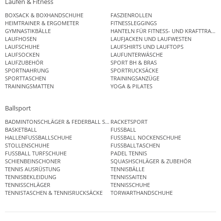
Laufen & Fitness
BOXSACK & BOXHANDSCHUHE
FASZIENROLLEN
HEIMTRAINER & ERGOMETER
FITNESSLEGGINGS
GYMNASTIKBÄLLE
HANTELN FÜR FITNESS- UND KRAFTTRAINI
LAUFHOSEN
LAUFJACKEN UND LAUFWESTEN
LAUFSCHUHE
LAUFSHIRTS UND LAUFTOPS
LAUFSOCKEN
LAUFUNTERWÄSCHE
LAUFZUBEHÖR
SPORT BH & BRAS
SPORTNAHRUNG
SPORTRUCKSÄCKE
SPORTTASCHEN
TRAININGSANZÜGE
TRAININGSMATTEN
YOGA & PILATES
Ballsport
BADMINTONSCHLÄGER & FEDERBALL SETS
RACKETSPORT
BASKETBALL
FUSSBALL
HALLENFUSSBALLSCHUHE
FUSSBALL NOCKENSCHUHE
STOLLENSCHUHE
FUSSBALLTASCHEN
FUSSBALL TURFSCHUHE
PADEL TENNIS
SCHIENBEINSCHONER
SQUASHSCHLÄGER & ZUBEHÖR
TENNIS AUSRÜSTUNG
TENNISBÄLLE
TENNISBEKLEIDUNG
TENNISSAITEN
TENNISSCHLÄGER
TENNISSCHUHE
TENNISTASCHEN & TENNISRUCKSÄCKE
TORWARTHANDSCHUHE