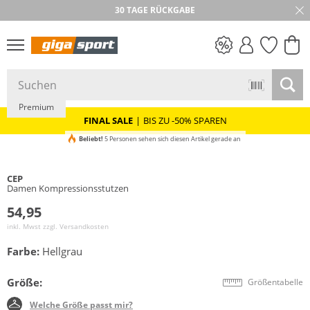
30 TAGE RÜCKGABE
PREIS & WERT
SALE
Premium
FINAL SALE
|
BIS ZU -50% SPAREN
Beliebt!
5 Personen sehen sich diesen Artikel gerade an
CEP
Damen Kompressionsstutzen
54,95
inkl. Mwst zzgl.
Versandkosten
Farbe:
Hellgrau
Größe:
Größentabelle
Welche Größe passt mir?