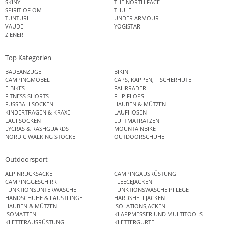
SKINY
THE NORTH FACE
SPIRIT OF OM
THULE
TUNTURI
UNDER ARMOUR
VAUDE
YOGISTAR
ZIENER
Top Kategorien
BADEANZÜGE
BIKINI
CAMPINGMÖBEL
CAPS, KAPPEN, FISCHERHÜTE
E-BIKES
FAHRRÄDER
FITNESS SHORTS
FLIP FLOPS
FUSSBALLSOCKEN
HAUBEN & MÜTZEN
KINDERTRAGEN & KRAXE
LAUFHOSEN
LAUFSOCKEN
LUFTMATRATZEN
LYCRAS & RASHGUARDS
MOUNTAINBIKE
NORDIC WALKING STÖCKE
OUTDOORSCHUHE
Outdoorsport
ALPINRUCKSÄCKE
CAMPINGAUSRÜSTUNG
CAMPINGGESCHIRR
FLEECEJACKEN
FUNKTIONSUNTERWÄSCHE
FUNKTIONSWÄSCHE PFLEGE
HANDSCHUHE & FÄUSTLINGE
HARDSHELLJACKEN
HAUBEN & MÜTZEN
ISOLATIONSJACKEN
ISOMATTEN
KLAPPMESSER UND MULTITOOLS
KLETTERAUSRÜSTUNG
KLETTERGURTE