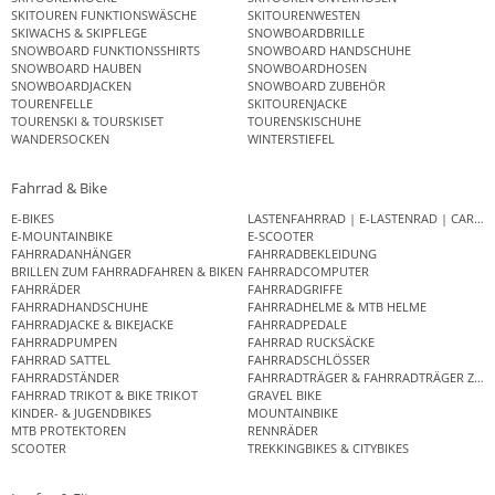
SKITOUREN FUNKTIONSWÄSCHE
SKITOURENWESTEN
SKIWACHS & SKIPFLEGE
SNOWBOARDBRILLE
SNOWBOARD FUNKTIONSSHIRTS
SNOWBOARD HANDSCHUHE
SNOWBOARD HAUBEN
SNOWBOARDHOSEN
SNOWBOARDJACKEN
SNOWBOARD ZUBEHÖR
TOURENFELLE
SKITOURENJACKE
TOURENSKI & TOURSKISET
TOURENSKISCHUHE
WANDERSOCKEN
WINTERSTIEFEL
Fahrrad & Bike
E-BIKES
LASTENFAHRRAD | E-LASTENRAD | CAR
E-MOUNTAINBIKE
E-SCOOTER
FAHRRADANHÄNGER
FAHRRADBEKLEIDUNG
BRILLEN ZUM FAHRRADFAHREN & BIKEN
FAHRRADCOMPUTER
FAHRRÄDER
FAHRRADGRIFFE
FAHRRADHANDSCHUHE
FAHRRADHELME & MTB HELME
FAHRRADJACKE & BIKEJACKE
FAHRRADPEDALE
FAHRRADPUMPEN
FAHRRAD RUCKSÄCKE
FAHRRAD SATTEL
FAHRRADSCHLÖSSER
FAHRRADSTÄNDER
FAHRRADTRÄGER & FAHRRADTRÄGER ZUB
FAHRRAD TRIKOT & BIKE TRIKOT
GRAVEL BIKE
KINDER- & JUGENDBIKES
MOUNTAINBIKE
MTB PROTEKTOREN
RENNRÄDER
SCOOTER
TREKKINGBIKES & CITYBIKES