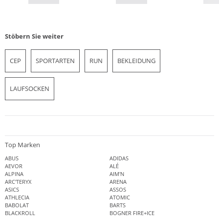
Stöbern Sie weiter
CEP
SPORTARTEN
RUN
BEKLEIDUNG
LAUFSOCKEN
Top Marken
ABUS
ADIDAS
AEVOR
ALÉ
ALPINA
AIM'N
ARC'TERYX
ARENA
ASICS
ASSOS
ATHLECIA
ATOMIC
BABOLAT
BARTS
BLACKROLL
BOGNER FIRE+ICE