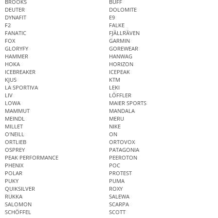
BROOKS
BUFF
DEUTER
DOLOMITE
DYNAFIT
E9
F2
FALKE
FANATIC
FJÄLLRÄVEN
FOX
GARMIN
GLORYFY
GOREWEAR
HAMMER
HANWAG
HOKA
HORIZON
ICEBREAKER
ICEPEAK
KJUS
KTM
LA SPORTIVA
LEKI
LIV
LÖFFLER
LOWA
MAIER SPORTS
MAMMUT
MANDALA
MEINDL
MERU
MILLET
NIKE
O'NEILL
ON
ORTLIEB
ORTOVOX
OSPREY
PATAGONIA
PEAK PERFORMANCE
PEEROTON
PHENIX
POC
POLAR
PROTEST
PUKY
PUMA
QUIKSILVER
ROXY
RUKKA
SALEWA
SALOMON
SCARPA
SCHÖFFEL
SCOTT