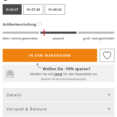
II=34-37
III=37-40
IV=40-43
Größenbeurteilung:
?
klein / schmal geschnitten
passend
groß / weit geschnitten
IN DEN WARENKORB
Wollen Sie -10% sparen?
Melden Sie sich
jetzt
für den Newsletter an.
Beachten Sie die Gutscheinbedingungen.
Details
Versand & Retoure