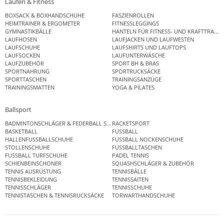
Laufen & Fitness
BOXSACK & BOXHANDSCHUHE
FASZIENROLLEN
HEIMTRAINER & ERGOMETER
FITNESSLEGGINGS
GYMNASTIKBÄLLE
HANTELN FÜR FITNESS- UND KRAFTTRAINI
LAUFHOSEN
LAUFJACKEN UND LAUFWESTEN
LAUFSCHUHE
LAUFSHIRTS UND LAUFTOPS
LAUFSOCKEN
LAUFUNTERWÄSCHE
LAUFZUBEHÖR
SPORT BH & BRAS
SPORTNAHRUNG
SPORTRUCKSÄCKE
SPORTTASCHEN
TRAININGSANZÜGE
TRAININGSMATTEN
YOGA & PILATES
Ballsport
BADMINTONSCHLÄGER & FEDERBALL SETS
RACKETSPORT
BASKETBALL
FUSSBALL
HALLENFUSSBALLSCHUHE
FUSSBALL NOCKENSCHUHE
STOLLENSCHUHE
FUSSBALLTASCHEN
FUSSBALL TURFSCHUHE
PADEL TENNIS
SCHIENBEINSCHONER
SQUASHSCHLÄGER & ZUBEHÖR
TENNIS AUSRÜSTUNG
TENNISBÄLLE
TENNISBEKLEIDUNG
TENNISSAITEN
TENNISSCHLÄGER
TENNISSCHUHE
TENNISTASCHEN & TENNISRUCKSÄCKE
TORWARTHANDSCHUHE