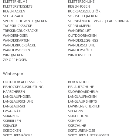
KLETTERHELME
KLETTERSCHUHE
KLETTERSTEIGSETS
REGENHOSEN
REGENJACKEN
RUCKSACKZUBEHÖR
SCHLAFSACK
SOFTSHELLJACKEN
SPORTLICHE WINTERJACKEN
STIRNBÄNDER | VISOR | LAUFSTIRNBAND
TAGESRUCKSÄCKE
STIRNLAMPEN
TREKKINGRUCKSÄCKE
WANDERGILET
WANDERHOSEN
OUTDOORJACKEN
WANDERKARTEN
WANDERLEGGINGS
WANDERRUCKSÄCKE
WANDERSCHUHE
WANDERSOCKEN
WANDERSTÖCKE
WINDJACKEN
WINTERSTIEFEL
ZIP OFF HOSEN
Wintersport
OUTDOOR ACCESSOIRES
BOB & RODEL
EISHOCKEY AUSRÜSTUNG
EISLAUFSCHUHE
HARSCHEISEN
SNOWBOARDHELM
LANGLAUFHOSEN
LANGLAUFJACKEN
LANGLAUFSCHUHE
LANGLAUF SHIRTS
LANGLAUFSKI
LAWINENSICHERHEIT
LVS-GERÄTE
SKI ALPIN
SKIANZUG
SKIKLEIDUNG
SKIBRILLEN
SKIHOSE
SKIJACKE
SKISCHUHE
SKISOCKEN
SKITOURENHOSE
SKITOURENRÖCKE
SKITOUREN UNTERHOSEN