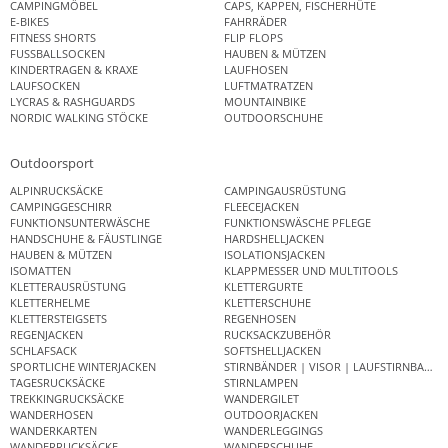
CAMPINGMÖBEL
CAPS, KAPPEN, FISCHERHÜTE
E-BIKES
FAHRRÄDER
FITNESS SHORTS
FLIP FLOPS
FUSSBALLSOCKEN
HAUBEN & MÜTZEN
KINDERTRAGEN & KRAXE
LAUFHOSEN
LAUFSOCKEN
LUFTMATRATZEN
LYCRAS & RASHGUARDS
MOUNTAINBIKE
NORDIC WALKING STÖCKE
OUTDOORSCHUHE
Outdoorsport
ALPINRUCKSÄCKE
CAMPINGAUSRÜSTUNG
CAMPINGGESCHIRR
FLEECEJACKEN
FUNKTIONSUNTERWÄSCHE
FUNKTIONSWÄSCHE PFLEGE
HANDSCHUHE & FÄUSTLINGE
HARDSHELLJACKEN
HAUBEN & MÜTZEN
ISOLATIONSJACKEN
ISOMATTEN
KLAPPMESSER UND MULTITOOLS
KLETTERAUSRÜSTUNG
KLETTERGURTE
KLETTERHELME
KLETTERSCHUHE
KLETTERSTEIGSETS
REGENHOSEN
REGENJACKEN
RUCKSACKZUBEHÖR
SCHLAFSACK
SOFTSHELLJACKEN
SPORTLICHE WINTERJACKEN
STIRNBÄNDER | VISOR | LAUFSTIRNBAND
TAGESRUCKSÄCKE
STIRNLAMPEN
TREKKINGRUCKSÄCKE
WANDERGILET
WANDERHOSEN
OUTDOORJACKEN
WANDERKARTEN
WANDERLEGGINGS
WANDERRUCKSÄCKE
WANDERSCHUHE