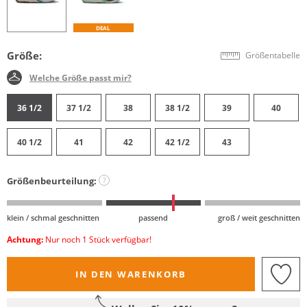
DEAL
Größe:
Größentabelle
Welche Größe passt mir?
36 1/2
37 1/2
38
38 1/2
39
40
40 1/2
41
42
42 1/2
43
Größenbeurteilung:
?
klein / schmal geschnitten
passend
groß / weit geschnitten
Achtung:
Nur noch 1 Stück verfügbar!
IN DEN WARENKORB