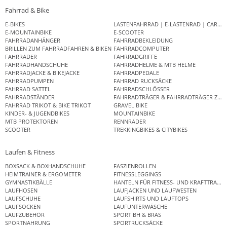
Fahrrad & Bike
E-BIKES
LASTENFAHRRAD | E-LASTENRAD | CAR
E-MOUNTAINBIKE
E-SCOOTER
FAHRRADANHÄNGER
FAHRRADBEKLEIDUNG
BRILLEN ZUM FAHRRADFAHREN & BIKEN
FAHRRADCOMPUTER
FAHRRÄDER
FAHRRADGRIFFE
FAHRRADHANDSCHUHE
FAHRRADHELME & MTB HELME
FAHRRADJACKE & BIKEJACKE
FAHRRADPEDALE
FAHRRADPUMPEN
FAHRRAD RUCKSÄCKE
FAHRRAD SATTEL
FAHRRADSCHLÖSSER
FAHRRADSTÄNDER
FAHRRADTRÄGER & FAHRRADTRÄGER ZUB
FAHRRAD TRIKOT & BIKE TRIKOT
GRAVEL BIKE
KINDER- & JUGENDBIKES
MOUNTAINBIKE
MTB PROTEKTOREN
RENNRÄDER
SCOOTER
TREKKINGBIKES & CITYBIKES
Laufen & Fitness
BOXSACK & BOXHANDSCHUHE
FASZIENROLLEN
HEIMTRAINER & ERGOMETER
FITNESSLEGGINGS
GYMNASTIKBÄLLE
HANTELN FÜR FITNESS- UND KRAFTTRAINI
LAUFHOSEN
LAUFJACKEN UND LAUFWESTEN
LAUFSCHUHE
LAUFSHIRTS UND LAUFTOPS
LAUFSOCKEN
LAUFUNTERWÄSCHE
LAUFZUBEHÖR
SPORT BH & BRAS
SPORTNAHRUNG
SPORTRUCKSÄCKE