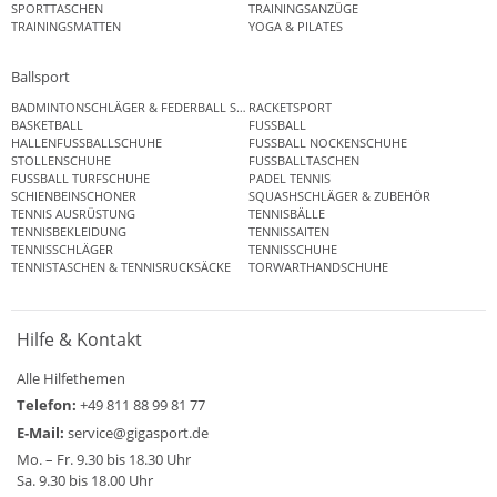
SPORTTASCHEN
TRAININGSANZÜGE
TRAININGSMATTEN
YOGA & PILATES
Ballsport
BADMINTONSCHLÄGER & FEDERBALL SETS
RACKETSPORT
BASKETBALL
FUSSBALL
HALLENFUSSBALLSCHUHE
FUSSBALL NOCKENSCHUHE
STOLLENSCHUHE
FUSSBALLTASCHEN
FUSSBALL TURFSCHUHE
PADEL TENNIS
SCHIENBEINSCHONER
SQUASHSCHLÄGER & ZUBEHÖR
TENNIS AUSRÜSTUNG
TENNISBÄLLE
TENNISBEKLEIDUNG
TENNISSAITEN
TENNISSCHLÄGER
TENNISSCHUHE
TENNISTASCHEN & TENNISRUCKSÄCKE
TORWARTHANDSCHUHE
Hilfe & Kontakt
Alle Hilfethemen
Telefon:
+49 811 88 99 81 77
E-Mail:
service@gigasport.de
Mo. – Fr. 9.30 bis 18.30 Uhr
Sa. 9.30 bis 18.00 Uhr