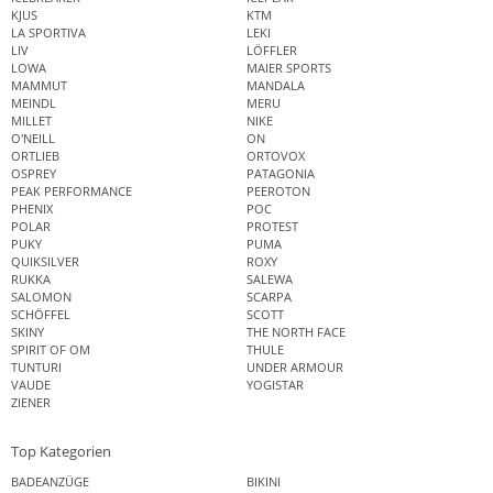
KJUS
KTM
LA SPORTIVA
LEKI
LIV
LÖFFLER
LOWA
MAIER SPORTS
MAMMUT
MANDALA
MEINDL
MERU
MILLET
NIKE
O'NEILL
ON
ORTLIEB
ORTOVOX
OSPREY
PATAGONIA
PEAK PERFORMANCE
PEEROTON
PHENIX
POC
POLAR
PROTEST
PUKY
PUMA
QUIKSILVER
ROXY
RUKKA
SALEWA
SALOMON
SCARPA
SCHÖFFEL
SCOTT
SKINY
THE NORTH FACE
SPIRIT OF OM
THULE
TUNTURI
UNDER ARMOUR
VAUDE
YOGISTAR
ZIENER
Top Kategorien
BADEANZÜGE
BIKINI