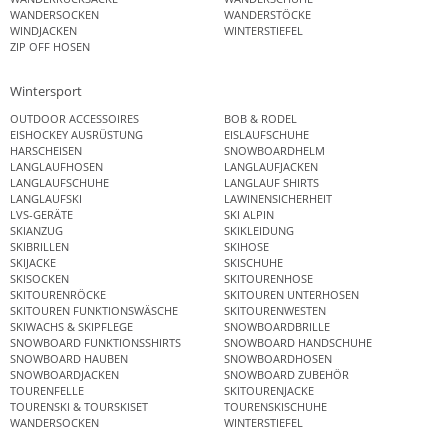
WANDERSOCKEN
WANDERSTÖCKE
WINDJACKEN
WINTERSTIEFEL
ZIP OFF HOSEN
Wintersport
OUTDOOR ACCESSOIRES
BOB & RODEL
EISHOCKEY AUSRÜSTUNG
EISLAUFSCHUHE
HARSCHEISEN
SNOWBOARDHELM
LANGLAUFHOSEN
LANGLAUFJACKEN
LANGLAUFSCHUHE
LANGLAUF SHIRTS
LANGLAUFSKI
LAWINENSICHERHEIT
LVS-GERÄTE
SKI ALPIN
SKIANZUG
SKIKLEIDUNG
SKIBRILLEN
SKIHOSE
SKIJACKE
SKISCHUHE
SKISOCKEN
SKITOURENHOSE
SKITOURENRÖCKE
SKITOUREN UNTERHOSEN
SKITOUREN FUNKTIONSWÄSCHE
SKITOURENWESTEN
SKIWACHS & SKIPFLEGE
SNOWBOARDBRILLE
SNOWBOARD FUNKTIONSSHIRTS
SNOWBOARD HANDSCHUHE
SNOWBOARD HAUBEN
SNOWBOARDHOSEN
SNOWBOARDJACKEN
SNOWBOARD ZUBEHÖR
TOURENFELLE
SKITOURENJACKE
TOURENSKI & TOURSKISET
TOURENSKISCHUHE
WANDERSOCKEN
WINTERSTIEFEL