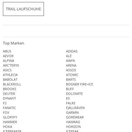
TRAIL LAUFSCHUHE
Top Marken
ABUS
ADIDAS
AEVOR
ALÉ
ALPINA
AIM'N
ARC'TERYX
ARENA
ASICS
ASSOS
ATHLECIA
ATOMIC
BABOLAT
BARTS
BLACKROLL
BOGNER FIRE+ICE
BROOKS
BUFF
DEUTER
DOLOMITE
DYNAFIT
E9
F2
FALKE
FANATIC
FJÄLLRÄVEN
FOX
GARMIN
GLORYFY
GOREWEAR
HAMMER
HANWAG
HOKA
HORIZON
ICEBREAKER
ICEPEAK