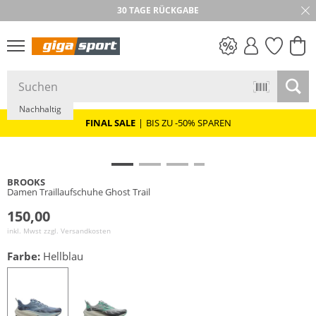
30 TAGE RÜCKGABE
PREIS & WERT
SALE
Nachhaltig
FINAL SALE
|
BIS ZU -50% SPAREN
BROOKS
Damen Traillaufschuhe Ghost Trail
150,00
inkl. Mwst zzgl.
Versandkosten
Farbe:
Hellblau