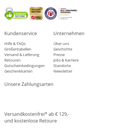
Kundenservice
Unternehmen
Hilfe & FAQs
Über uns
Größentabellen
Geschichte
Versand & Lieferung
Presse
Retouren
Jobs & Karriere
Gutscheinbedingungen
Standorte
Geschenkkarten
Newsletter
Unsere Zahlungsarten
Klarna
Mastercard
Visa
Diners
Applepay
Amazon
Paypa
Versandkostenfrei* ab € 129,-
und kostenlose Retoure