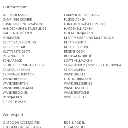
Outdoorsport
ALPINRUCKSÄCKE
CAMPINGAUSRÜSTUNG
CAMPINGGESCHIRR
FLEECEJACKEN
FUNKTIONSUNTERWÄSCHE
FUNKTIONSWÄSCHE PFLEGE
HANDSCHUHE & FÄUSTLINGE
HARDSHELLJACKEN
HAUBEN & MÜTZEN
ISOLATIONSJACKEN
ISOMATTEN
KLAPPMESSER UND MULTITOOLS
KLETTERAUSRÜSTUNG
KLETTERGURTE
KLETTERHELME
KLETTERSCHUHE
KLETTERSTEIGSETS
REGENHOSEN
REGENJACKEN
RUCKSACKZUBEHÖR
SCHLAFSACK
SOFTSHELLJACKEN
SPORTLICHE WINTERJACKEN
STIRNBÄNDER | VISOR | LAUFSTIRNBAND
TAGESRUCKSÄCKE
STIRNLAMPEN
TREKKINGRUCKSÄCKE
WANDERGILET
WANDERHOSEN
OUTDOORJACKEN
WANDERKARTEN
WANDERLEGGINGS
WANDERRUCKSÄCKE
WANDERSCHUHE
WANDERSOCKEN
WANDERSTÖCKE
WINDJACKEN
WINTERSTIEFEL
ZIP OFF HOSEN
Wintersport
OUTDOOR ACCESSOIRES
BOB & RODEL
EISHOCKEY AUSRÜSTUNG
EISLAUFSCHUHE