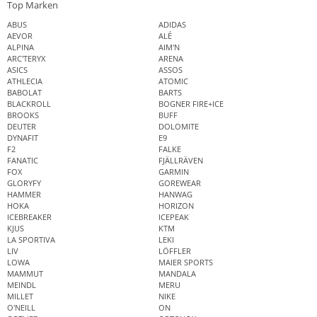
Top Marken
ABUS
ADIDAS
AEVOR
ALÉ
ALPINA
AIM'N
ARC'TERYX
ARENA
ASICS
ASSOS
ATHLECIA
ATOMIC
BABOLAT
BARTS
BLACKROLL
BOGNER FIRE+ICE
BROOKS
BUFF
DEUTER
DOLOMITE
DYNAFIT
E9
F2
FALKE
FANATIC
FJÄLLRÄVEN
FOX
GARMIN
GLORYFY
GOREWEAR
HAMMER
HANWAG
HOKA
HORIZON
ICEBREAKER
ICEPEAK
KJUS
KTM
LA SPORTIVA
LEKI
LIV
LÖFFLER
LOWA
MAIER SPORTS
MAMMUT
MANDALA
MEINDL
MERU
MILLET
NIKE
O'NEILL
ON