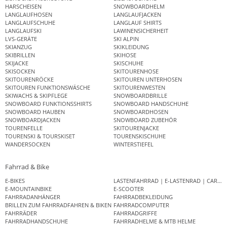
HARSCHEISEN
SNOWBOARDHELM
LANGLAUFHOSEN
LANGLAUFJACKEN
LANGLAUFSCHUHE
LANGLAUF SHIRTS
LANGLAUFSKI
LAWINENSICHERHEIT
LVS-GERÄTE
SKI ALPIN
SKIANZUG
SKIKLEIDUNG
SKIBRILLEN
SKIHOSE
SKIJACKE
SKISCHUHE
SKISOCKEN
SKITOURENHOSE
SKITOURENRÖCKE
SKITOUREN UNTERHOSEN
SKITOUREN FUNKTIONSWÄSCHE
SKITOURENWESTEN
SKIWACHS & SKIPFLEGE
SNOWBOARDBRILLE
SNOWBOARD FUNKTIONSSHIRTS
SNOWBOARD HANDSCHUHE
SNOWBOARD HAUBEN
SNOWBOARDHOSEN
SNOWBOARDJACKEN
SNOWBOARD ZUBEHÖR
TOURENFELLE
SKITOURENJACKE
TOURENSKI & TOURSKISET
TOURENSKISCHUHE
WANDERSOCKEN
WINTERSTIEFEL
Fahrrad & Bike
E-BIKES
LASTENFAHRRAD | E-LASTENRAD | CAR
E-MOUNTAINBIKE
E-SCOOTER
FAHRRADANHÄNGER
FAHRRADBEKLEIDUNG
BRILLEN ZUM FAHRRADFAHREN & BIKEN
FAHRRADCOMPUTER
FAHRRÄDER
FAHRRADGRIFFE
FAHRRADHANDSCHUHE
FAHRRADHELME & MTB HELME