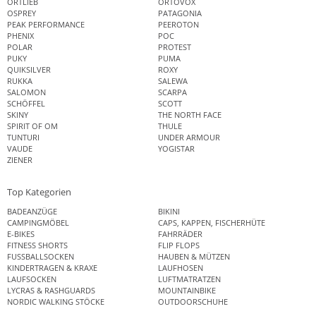
ORTLIEB
ORTOVOX
OSPREY
PATAGONIA
PEAK PERFORMANCE
PEEROTON
PHENIX
POC
POLAR
PROTEST
PUKY
PUMA
QUIKSILVER
ROXY
RUKKA
SALEWA
SALOMON
SCARPA
SCHÖFFEL
SCOTT
SKINY
THE NORTH FACE
SPIRIT OF OM
THULE
TUNTURI
UNDER ARMOUR
VAUDE
YOGISTAR
ZIENER
Top Kategorien
BADEANZÜGE
BIKINI
CAMPINGMÖBEL
CAPS, KAPPEN, FISCHERHÜTE
E-BIKES
FAHRRÄDER
FITNESS SHORTS
FLIP FLOPS
FUSSBALLSOCKEN
HAUBEN & MÜTZEN
KINDERTRAGEN & KRAXE
LAUFHOSEN
LAUFSOCKEN
LUFTMATRATZEN
LYCRAS & RASHGUARDS
MOUNTAINBIKE
NORDIC WALKING STÖCKE
OUTDOORSCHUHE