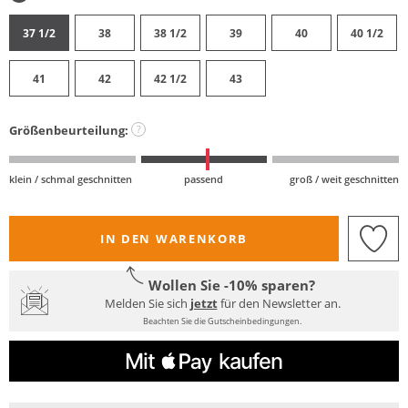
37 1/2
38
38 1/2
39
40
40 1/2
41
42
42 1/2
43
Größenbeurteilung:
?
klein / schmal geschnitten
passend
groß / weit geschnitten
IN DEN WARENKORB
Wollen Sie -10% sparen?
Melden Sie sich
jetzt
für den Newsletter an.
Beachten Sie die Gutscheinbedingungen.