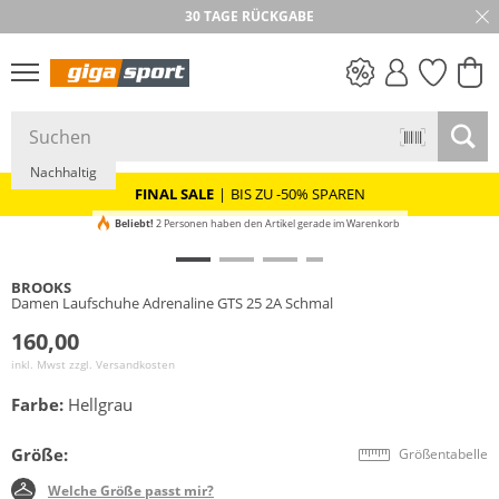
30 TAGE RÜCKGABE
PREIS & WERT
SALE
Nachhaltig
FINAL SALE
|
BIS ZU -50% SPAREN
Beliebt!
2 Personen haben den Artikel gerade im Warenkorb
BROOKS
Damen Laufschuhe Adrenaline GTS 25 2A Schmal
160,00
inkl. Mwst zzgl.
Versandkosten
Farbe:
Hellgrau
Größe:
Größentabelle
Welche Größe passt mir?