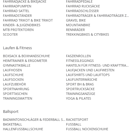
FAHRRADJACKE & BIKEJACKE
FAHRRADPEDALE
FAHRRADPUMPEN
FAHRRAD RUCKSÄCKE
FAHRRAD SATTEL
FAHRRADSCHLÖSSER
FAHRRADSTÄNDER
FAHRRADTRÄGER & FAHRRADTRÄGER ZUB
FAHRRAD TRIKOT & BIKE TRIKOT
GRAVEL BIKE
KINDER- & JUGENDBIKES
MOUNTAINBIKE
MTB PROTEKTOREN
RENNRÄDER
SCOOTER
TREKKINGBIKES & CITYBIKES
Laufen & Fitness
BOXSACK & BOXHANDSCHUHE
FASZIENROLLEN
HEIMTRAINER & ERGOMETER
FITNESSLEGGINGS
GYMNASTIKBÄLLE
HANTELN FÜR FITNESS- UND KRAFTTRAINI
LAUFHOSEN
LAUFJACKEN UND LAUFWESTEN
LAUFSCHUHE
LAUFSHIRTS UND LAUFTOPS
LAUFSOCKEN
LAUFUNTERWÄSCHE
LAUFZUBEHÖR
SPORT BH & BRAS
SPORTNAHRUNG
SPORTRUCKSÄCKE
SPORTTASCHEN
TRAININGSANZÜGE
TRAININGSMATTEN
YOGA & PILATES
Ballsport
BADMINTONSCHLÄGER & FEDERBALL SETS
RACKETSPORT
BASKETBALL
FUSSBALL
HALLENFUSSBALLSCHUHE
FUSSBALL NOCKENSCHUHE