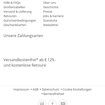
Hilfe & FAQs
Über uns
Größentabellen
Geschichte
Versand & Lieferung
Presse
Retouren
Jobs & Karriere
Gutscheinbedingungen
Standorte
Geschenkkarten
Newsletter
Unsere Zahlungsarten
Klarna
Mastercard
Visa
Diners
Applepay
Amazon
Paypa
Versandkostenfrei* ab € 129,-
und kostenlose Retoure
DHL
Gebrüder Weiss
Impressum
AGB
Datenschutz
Cookie Einstellungen
Barrierefreiheit