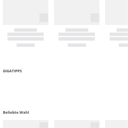
GIGATIPPS
LAUFSCHUHE GUIDE
5 KR
Beliebte Wahl