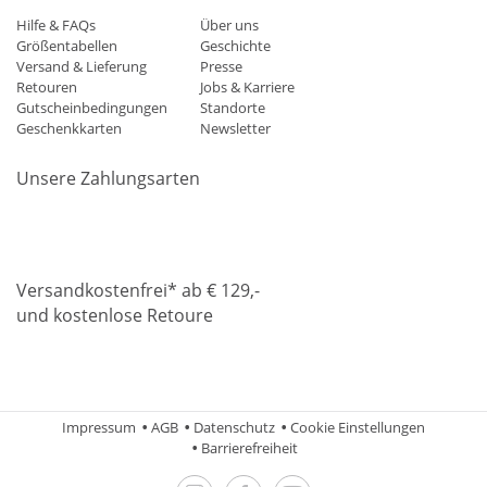
Hilfe & FAQs
Über uns
Größentabellen
Geschichte
Versand & Lieferung
Presse
Retouren
Jobs & Karriere
Gutscheinbedingungen
Standorte
Geschenkkarten
Newsletter
Unsere Zahlungsarten
Klarna
Mastercard
Visa
Diners
Applepay
Amazon
Paypa
Versandkostenfrei* ab € 129,-
und kostenlose Retoure
DHL
Gebrüder Weiss
Impressum
AGB
Datenschutz
Cookie Einstellungen
Barrierefreiheit