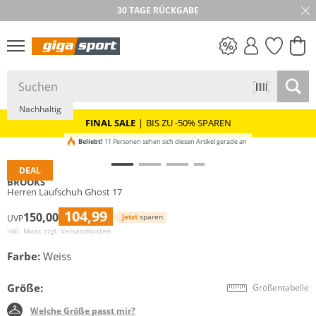
30 TAGE RÜCKGABE
PREIS & WERT
SALE
Nachhaltig
FINAL SALE
|
BIS ZU -50% SPAREN
Beliebt!
11 Personen sehen sich diesen Artikel gerade an
DEAL
BROOKS
Herren Laufschuh Ghost 17
104,99
150,00
Jetzt
sparen
UVP
inkl. Mwst zzgl.
Versandkosten
Farbe:
Weiss
Größe:
Größentabelle
Welche Größe passt mir?