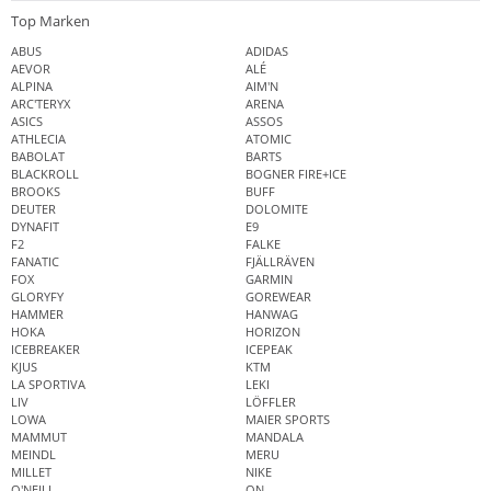
Top Marken
ABUS
ADIDAS
AEVOR
ALÉ
ALPINA
AIM'N
ARC'TERYX
ARENA
ASICS
ASSOS
ATHLECIA
ATOMIC
BABOLAT
BARTS
BLACKROLL
BOGNER FIRE+ICE
BROOKS
BUFF
DEUTER
DOLOMITE
DYNAFIT
E9
F2
FALKE
FANATIC
FJÄLLRÄVEN
FOX
GARMIN
GLORYFY
GOREWEAR
HAMMER
HANWAG
HOKA
HORIZON
ICEBREAKER
ICEPEAK
KJUS
KTM
LA SPORTIVA
LEKI
LIV
LÖFFLER
LOWA
MAIER SPORTS
MAMMUT
MANDALA
MEINDL
MERU
MILLET
NIKE
O'NEILL
ON