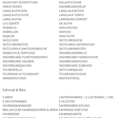
EISHOCKEY AUSRÜSTUNG
EISLAUFSCHUHE
HARSCHEISEN
SNOWBOARDHELM
LANGLAUFHOSEN
LANGLAUFJACKEN
LANGLAUFSCHUHE
LANGLAUF SHIRTS
LANGLAUFSKI
LAWINENSICHERHEIT
LVS-GERÄTE
SKI ALPIN
SKIANZUG
SKIKLEIDUNG
SKIBRILLEN
SKIHOSE
SKIJACKE
SKISCHUHE
SKISOCKEN
SKITOURENHOSE
SKITOURENRÖCKE
SKITOUREN UNTERHOSEN
SKITOUREN FUNKTIONSWÄSCHE
SKITOURENWESTEN
SKIWACHS & SKIPFLEGE
SNOWBOARDBRILLE
SNOWBOARD FUNKTIONSSHIRTS
SNOWBOARD HANDSCHUHE
SNOWBOARD HAUBEN
SNOWBOARDHOSEN
SNOWBOARDJACKEN
SNOWBOARD ZUBEHÖR
TOURENFELLE
SKITOURENJACKE
TOURENSKI & TOURSKISET
TOURENSKISCHUHE
WANDERSOCKEN
WINTERSTIEFEL
Fahrrad & Bike
E-BIKES
LASTENFAHRRAD | E-LASTENRAD | CAR
E-MOUNTAINBIKE
E-SCOOTER
FAHRRADANHÄNGER
FAHRRADBEKLEIDUNG
BRILLEN ZUM FAHRRADFAHREN & BIKEN
FAHRRADCOMPUTER
FAHRRÄDER
FAHRRADGRIFFE