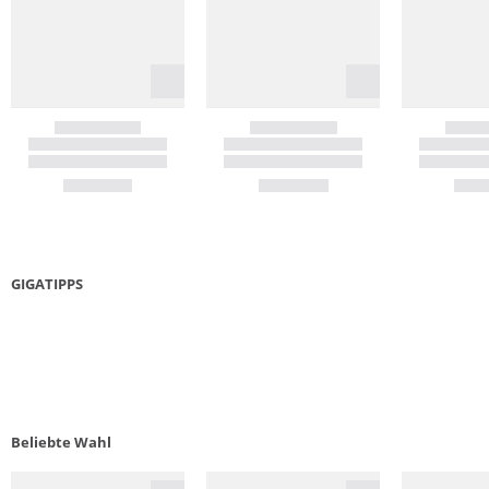
GIGATIPPS
LAUFSCHUHE GUIDE
5 KR
Beliebte Wahl