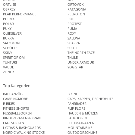
ORTLIEB
ORTOVOX
OSPREY
PATAGONIA
PEAK PERFORMANCE
PEEROTON
PHENIX
POC
POLAR
PROTEST
PUKY
PUMA
QUIKSILVER
ROXY
RUKKA
SALEWA
SALOMON
SCARPA
SCHÖFFEL
SCOTT
SKINY
THE NORTH FACE
SPIRIT OF OM
THULE
TUNTURI
UNDER ARMOUR
VAUDE
YOGISTAR
ZIENER
Top Kategorien
BADEANZÜGE
BIKINI
CAMPINGMÖBEL
CAPS, KAPPEN, FISCHERHÜTE
E-BIKES
FAHRRÄDER
FITNESS SHORTS
FLIP FLOPS
FUSSBALLSOCKEN
HAUBEN & MÜTZEN
KINDERTRAGEN & KRAXE
LAUFHOSEN
LAUFSOCKEN
LUFTMATRATZEN
LYCRAS & RASHGUARDS
MOUNTAINBIKE
NORDIC WALKING STÖCKE
OUTDOORSCHUHE