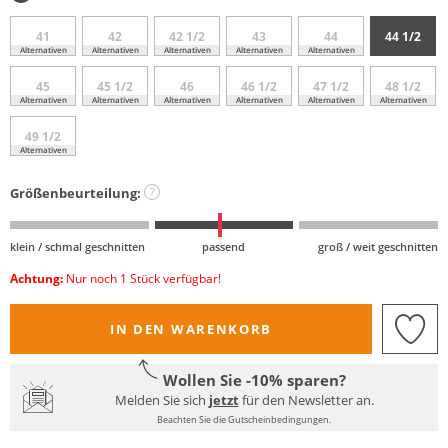
41
42
42 1/2
43
44
44 1/2
Alternativen
Alternativen
Alternativen
Alternativen
Alternativen
45
45 1/2
46
46 1/2
47 1/2
48 1/2
Alternativen
Alternativen
Alternativen
Alternativen
Alternativen
Alternativen
49 1/2
Alternativen
Größenbeurteilung:
?
klein / schmal geschnitten
passend
groß / weit geschnitten
Achtung:
Nur noch 1 Stück verfügbar!
IN DEN WARENKORB
Wollen Sie -10% sparen?
Melden Sie sich
jetzt
für den Newsletter an.
Beachten Sie die Gutscheinbedingungen.