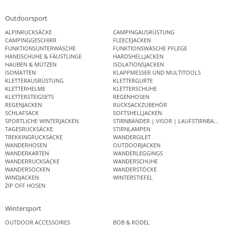
Outdoorsport
ALPINRUCKSÄCKE
CAMPINGAUSRÜSTUNG
CAMPINGGESCHIRR
FLEECEJACKEN
FUNKTIONSUNTERWÄSCHE
FUNKTIONSWÄSCHE PFLEGE
HANDSCHUHE & FÄUSTLINGE
HARDSHELLJACKEN
HAUBEN & MÜTZEN
ISOLATIONSJACKEN
ISOMATTEN
KLAPPMESSER UND MULTITOOLS
KLETTERAUSRÜSTUNG
KLETTERGURTE
KLETTERHELME
KLETTERSCHUHE
KLETTERSTEIGSETS
REGENHOSEN
REGENJACKEN
RUCKSACKZUBEHÖR
SCHLAFSACK
SOFTSHELLJACKEN
SPORTLICHE WINTERJACKEN
STIRNBÄNDER | VISOR | LAUFSTIRNBAND
TAGESRUCKSÄCKE
STIRNLAMPEN
TREKKINGRUCKSÄCKE
WANDERGILET
WANDERHOSEN
OUTDOORJACKEN
WANDERKARTEN
WANDERLEGGINGS
WANDERRUCKSÄCKE
WANDERSCHUHE
WANDERSOCKEN
WANDERSTÖCKE
WINDJACKEN
WINTERSTIEFEL
ZIP OFF HOSEN
Wintersport
OUTDOOR ACCESSOIRES
BOB & RODEL