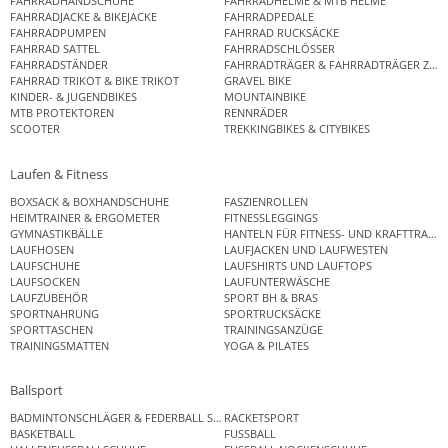
FAHRRADHANDSCHUHE
FAHRRADHELME & MTB HELME
FAHRRADJACKE & BIKEJACKE
FAHRRADPEDALE
FAHRRADPUMPEN
FAHRRAD RUCKSÄCKE
FAHRRAD SATTEL
FAHRRADSCHLÖSSER
FAHRRADSTÄNDER
FAHRRADTRÄGER & FAHRRADTRÄGER ZUB
FAHRRAD TRIKOT & BIKE TRIKOT
GRAVEL BIKE
KINDER- & JUGENDBIKES
MOUNTAINBIKE
MTB PROTEKTOREN
RENNRÄDER
SCOOTER
TREKKINGBIKES & CITYBIKES
Laufen & Fitness
BOXSACK & BOXHANDSCHUHE
FASZIENROLLEN
HEIMTRAINER & ERGOMETER
FITNESSLEGGINGS
GYMNASTIKBÄLLE
HANTELN FÜR FITNESS- UND KRAFTTRAINI
LAUFHOSEN
LAUFJACKEN UND LAUFWESTEN
LAUFSCHUHE
LAUFSHIRTS UND LAUFTOPS
LAUFSOCKEN
LAUFUNTERWÄSCHE
LAUFZUBEHÖR
SPORT BH & BRAS
SPORTNAHRUNG
SPORTRUCKSÄCKE
SPORTTASCHEN
TRAININGSANZÜGE
TRAININGSMATTEN
YOGA & PILATES
Ballsport
BADMINTONSCHLÄGER & FEDERBALL SETS
RACKETSPORT
BASKETBALL
FUSSBALL