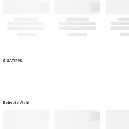
GIGATIPPS
LAUFSCHUHE GUIDE
5 KR
Beliebte Wahl