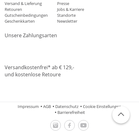
Versand & Lieferung
Presse
Retouren
Jobs & Karriere
Gutscheinbedingungen
Standorte
Geschenkkarten
Newsletter
Unsere Zahlungsarten
Klarna
Mastercard
Visa
Diners
Applepay
Amazon
Paypa
Versandkostenfrei* ab € 129,-
und kostenlose Retoure
DHL
Gebrüder Weiss
Impressum
AGB
Datenschutz
Cookie Einstellungen
Barrierefreiheit