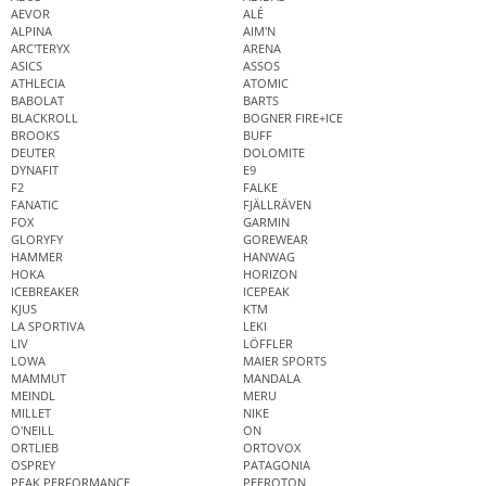
AEVOR
ALÉ
ALPINA
AIM'N
ARC'TERYX
ARENA
ASICS
ASSOS
ATHLECIA
ATOMIC
BABOLAT
BARTS
BLACKROLL
BOGNER FIRE+ICE
BROOKS
BUFF
DEUTER
DOLOMITE
DYNAFIT
E9
F2
FALKE
FANATIC
FJÄLLRÄVEN
FOX
GARMIN
GLORYFY
GOREWEAR
HAMMER
HANWAG
HOKA
HORIZON
ICEBREAKER
ICEPEAK
KJUS
KTM
LA SPORTIVA
LEKI
LIV
LÖFFLER
LOWA
MAIER SPORTS
MAMMUT
MANDALA
MEINDL
MERU
MILLET
NIKE
O'NEILL
ON
ORTLIEB
ORTOVOX
OSPREY
PATAGONIA
PEAK PERFORMANCE
PEEROTON