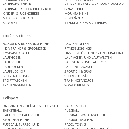
FAHRRADSTÄNDER
FAHRRADTRÄGER & FAHRRADTRÄGER ZUB
FAHRRAD TRIKOT & BIKE TRIKOT
GRAVEL BIKE
KINDER- & JUGENDBIKES
MOUNTAINBIKE
MTB PROTEKTOREN
RENNRÄDER
SCOOTER
TREKKINGBIKES & CITYBIKES
Laufen & Fitness
BOXSACK & BOXHANDSCHUHE
FASZIENROLLEN
HEIMTRAINER & ERGOMETER
FITNESSLEGGINGS
GYMNASTIKBÄLLE
HANTELN FÜR FITNESS- UND KRAFTTRAINI
LAUFHOSEN
LAUFJACKEN UND LAUFWESTEN
LAUFSCHUHE
LAUFSHIRTS UND LAUFTOPS
LAUFSOCKEN
LAUFUNTERWÄSCHE
LAUFZUBEHÖR
SPORT BH & BRAS
SPORTNAHRUNG
SPORTRUCKSÄCKE
SPORTTASCHEN
TRAININGSANZÜGE
TRAININGSMATTEN
YOGA & PILATES
Ballsport
BADMINTONSCHLÄGER & FEDERBALL SETS
RACKETSPORT
BASKETBALL
FUSSBALL
HALLENFUSSBALLSCHUHE
FUSSBALL NOCKENSCHUHE
STOLLENSCHUHE
FUSSBALLTASCHEN
FUSSBALL TURFSCHUHE
PADEL TENNIS
SCHIENBEINSCHONER
SQUASHSCHLÄGER & ZUBEHÖR