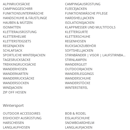
ALPINRUCKSÄCKE
CAMPINGAUSRÜSTUNG
CAMPINGGESCHIRR
FLEECEJACKEN
FUNKTIONSUNTERWÄSCHE
FUNKTIONSWÄSCHE PFLEGE
HANDSCHUHE & FÄUSTLINGE
HARDSHELLJACKEN
HAUBEN & MÜTZEN
ISOLATIONSJACKEN
ISOMATTEN
KLAPPMESSER UND MULTITOOLS
KLETTERAUSRÜSTUNG
KLETTERGURTE
KLETTERHELME
KLETTERSCHUHE
KLETTERSTEIGSETS
REGENHOSEN
REGENJACKEN
RUCKSACKZUBEHÖR
SCHLAFSACK
SOFTSHELLJACKEN
SPORTLICHE WINTERJACKEN
STIRNBÄNDER | VISOR | LAUFSTIRNBAND
TAGESRUCKSÄCKE
STIRNLAMPEN
TREKKINGRUCKSÄCKE
WANDERGILET
WANDERHOSEN
OUTDOORJACKEN
WANDERKARTEN
WANDERLEGGINGS
WANDERRUCKSÄCKE
WANDERSCHUHE
WANDERSOCKEN
WANDERSTÖCKE
WINDJACKEN
WINTERSTIEFEL
ZIP OFF HOSEN
Wintersport
OUTDOOR ACCESSOIRES
BOB & RODEL
EISHOCKEY AUSRÜSTUNG
EISLAUFSCHUHE
HARSCHEISEN
SNOWBOARDHELM
LANGLAUFHOSEN
LANGLAUFJACKEN