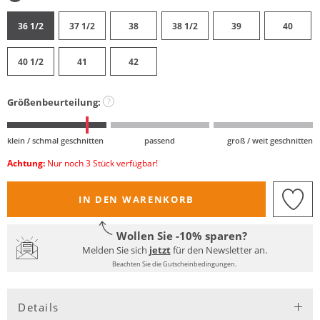
36 1/2
37 1/2
38
38 1/2
39
40
40 1/2
41
42
Größenbeurteilung:
?
klein / schmal geschnitten
passend
groß / weit geschnitten
Achtung:
Nur noch 3 Stück verfügbar!
IN DEN WARENKORB
Wollen Sie -10% sparen?
Melden Sie sich
jetzt
für den Newsletter an.
Beachten Sie die Gutscheinbedingungen.
Details