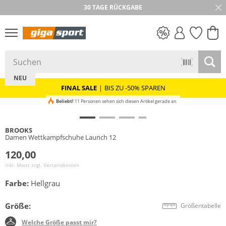
30 TAGE RÜCKGABE
PREIS & WERT
SALE
NEU
FINAL SALE
|
BIS ZU -50% SPAREN
Beliebt!
11 Personen sehen sich diesen Artikel gerade an
BROOKS
Damen Wettkampfschuhe Launch 12
120,00
inkl. Mwst zzgl.
Versandkosten
Farbe:
Hellgrau
Größe:
Größentabelle
Welche Größe passt mir?