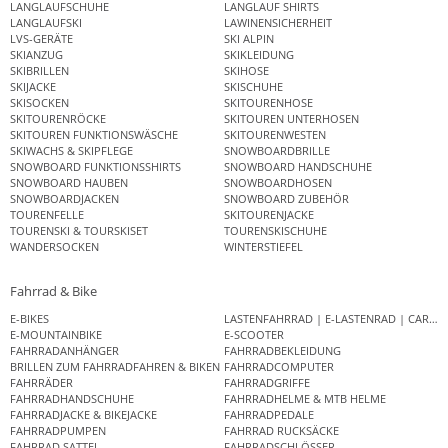
LANGLAUFSCHUHE
LANGLAUF SHIRTS
LANGLAUFSKI
LAWINENSICHERHEIT
LVS-GERÄTE
SKI ALPIN
SKIANZUG
SKIKLEIDUNG
SKIBRILLEN
SKIHOSE
SKIJACKE
SKISCHUHE
SKISOCKEN
SKITOURENHOSE
SKITOURENRÖCKE
SKITOUREN UNTERHOSEN
SKITOUREN FUNKTIONSWÄSCHE
SKITOURENWESTEN
SKIWACHS & SKIPFLEGE
SNOWBOARDBRILLE
SNOWBOARD FUNKTIONSSHIRTS
SNOWBOARD HANDSCHUHE
SNOWBOARD HAUBEN
SNOWBOARDHOSEN
SNOWBOARDJACKEN
SNOWBOARD ZUBEHÖR
TOURENFELLE
SKITOURENJACKE
TOURENSKI & TOURSKISET
TOURENSKISCHUHE
WANDERSOCKEN
WINTERSTIEFEL
Fahrrad & Bike
E-BIKES
LASTENFAHRRAD | E-LASTENRAD | CAR
E-MOUNTAINBIKE
E-SCOOTER
FAHRRADANHÄNGER
FAHRRADBEKLEIDUNG
BRILLEN ZUM FAHRRADFAHREN & BIKEN
FAHRRADCOMPUTER
FAHRRÄDER
FAHRRADGRIFFE
FAHRRADHANDSCHUHE
FAHRRADHELME & MTB HELME
FAHRRADJACKE & BIKEJACKE
FAHRRADPEDALE
FAHRRADPUMPEN
FAHRRAD RUCKSÄCKE
FAHRRAD SATTEL
FAHRRADSCHLÖSSER