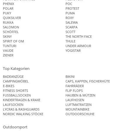
PHENIX
POC
POLAR
PROTEST
PUKY
PUMA
QUIKSILVER
ROXY
RUKKA
SALEWA
SALOMON
SCARPA
SCHÖFFEL
SCOTT
SKINY
THE NORTH FACE
SPIRIT OF OM
THULE
TUNTURI
UNDER ARMOUR
VAUDE
YOGISTAR
ZIENER
Top Kategorien
BADEANZÜGE
BIKINI
CAMPINGMÖBEL
CAPS, KAPPEN, FISCHERHÜTE
E-BIKES
FAHRRÄDER
FITNESS SHORTS
FLIP FLOPS
FUSSBALLSOCKEN
HAUBEN & MÜTZEN
KINDERTRAGEN & KRAXE
LAUFHOSEN
LAUFSOCKEN
LUFTMATRATZEN
LYCRAS & RASHGUARDS
MOUNTAINBIKE
NORDIC WALKING STÖCKE
OUTDOORSCHUHE
Outdoorsport