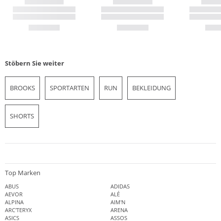
Stöbern Sie weiter
BROOKS
SPORTARTEN
RUN
BEKLEIDUNG
SHORTS
Top Marken
ABUS
ADIDAS
AEVOR
ALÉ
ALPINA
AIM'N
ARC'TERYX
ARENA
ASICS
ASSOS