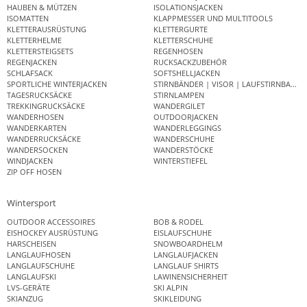
HAUBEN & MÜTZEN
ISOLATIONSJACKEN
ISOMATTEN
KLAPPMESSER UND MULTITOOLS
KLETTERAUSRÜSTUNG
KLETTERGURTE
KLETTERHELME
KLETTERSCHUHE
KLETTERSTEIGSETS
REGENHOSEN
REGENJACKEN
RUCKSACKZUBEHÖR
SCHLAFSACK
SOFTSHELLJACKEN
SPORTLICHE WINTERJACKEN
STIRNBÄNDER | VISOR | LAUFSTIRNBAND
TAGESRUCKSÄCKE
STIRNLAMPEN
TREKKINGRUCKSÄCKE
WANDERGILET
WANDERHOSEN
OUTDOORJACKEN
WANDERKARTEN
WANDERLEGGINGS
WANDERRUCKSÄCKE
WANDERSCHUHE
WANDERSOCKEN
WANDERSTÖCKE
WINDJACKEN
WINTERSTIEFEL
ZIP OFF HOSEN
Wintersport
OUTDOOR ACCESSOIRES
BOB & RODEL
EISHOCKEY AUSRÜSTUNG
EISLAUFSCHUHE
HARSCHEISEN
SNOWBOARDHELM
LANGLAUFHOSEN
LANGLAUFJACKEN
LANGLAUFSCHUHE
LANGLAUF SHIRTS
LANGLAUFSKI
LAWINENSICHERHEIT
LVS-GERÄTE
SKI ALPIN
SKIANZUG
SKIKLEIDUNG