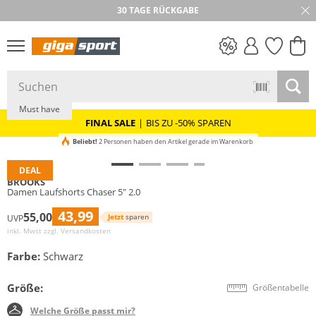
30 TAGE RÜCKGABE
PREIS & WERT
SALE
Must have
FINAL SALE
|
BIS ZU -50% SPAREN
Beliebt!
2 Personen haben den Artikel gerade im Warenkorb
DEAL
BROOKS
Damen Laufshorts Chaser 5" 2.0
43,99
55,00
Jetzt
sparen
UVP
inkl. Mwst zzgl.
Versandkosten
Farbe:
Schwarz
Größe:
Größentabelle
Welche Größe passt mir?