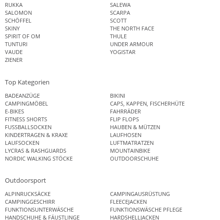
RUKKA
SALEWA
SALOMON
SCARPA
SCHÖFFEL
SCOTT
SKINY
THE NORTH FACE
SPIRIT OF OM
THULE
TUNTURI
UNDER ARMOUR
VAUDE
YOGISTAR
ZIENER
Top Kategorien
BADEANZÜGE
BIKINI
CAMPINGMÖBEL
CAPS, KAPPEN, FISCHERHÜTE
E-BIKES
FAHRRÄDER
FITNESS SHORTS
FLIP FLOPS
FUSSBALLSOCKEN
HAUBEN & MÜTZEN
KINDERTRAGEN & KRAXE
LAUFHOSEN
LAUFSOCKEN
LUFTMATRATZEN
LYCRAS & RASHGUARDS
MOUNTAINBIKE
NORDIC WALKING STÖCKE
OUTDOORSCHUHE
Outdoorsport
ALPINRUCKSÄCKE
CAMPINGAUSRÜSTUNG
CAMPINGGESCHIRR
FLEECEJACKEN
FUNKTIONSUNTERWÄSCHE
FUNKTIONSWÄSCHE PFLEGE
HANDSCHUHE & FÄUSTLINGE
HARDSHELLJACKEN