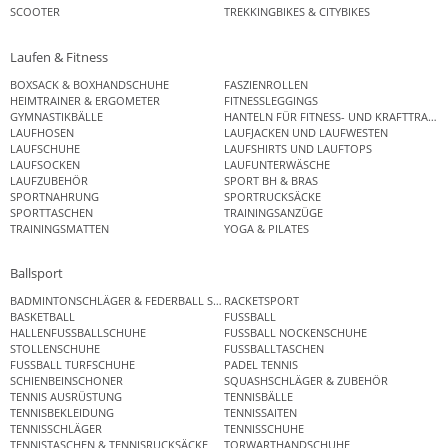
SCOOTER
TREKKINGBIKES & CITYBIKES
Laufen & Fitness
BOXSACK & BOXHANDSCHUHE
FASZIENROLLEN
HEIMTRAINER & ERGOMETER
FITNESSLEGGINGS
GYMNASTIKBÄLLE
HANTELN FÜR FITNESS- UND KRAFTTRAINI
LAUFHOSEN
LAUFJACKEN UND LAUFWESTEN
LAUFSCHUHE
LAUFSHIRTS UND LAUFTOPS
LAUFSOCKEN
LAUFUNTERWÄSCHE
LAUFZUBEHÖR
SPORT BH & BRAS
SPORTNAHRUNG
SPORTRUCKSÄCKE
SPORTTASCHEN
TRAININGSANZÜGE
TRAININGSMATTEN
YOGA & PILATES
Ballsport
BADMINTONSCHLÄGER & FEDERBALL SETS
RACKETSPORT
BASKETBALL
FUSSBALL
HALLENFUSSBALLSCHUHE
FUSSBALL NOCKENSCHUHE
STOLLENSCHUHE
FUSSBALLTASCHEN
FUSSBALL TURFSCHUHE
PADEL TENNIS
SCHIENBEINSCHONER
SQUASHSCHLÄGER & ZUBEHÖR
TENNIS AUSRÜSTUNG
TENNISBÄLLE
TENNISBEKLEIDUNG
TENNISSAITEN
TENNISSCHLÄGER
TENNISSCHUHE
TENNISTASCHEN & TENNISRUCKSÄCKE
TORWARTHANDSCHUHE