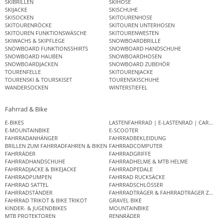
SKIBRILLEN
SKIHOSE
SKIJACKE
SKISCHUHE
SKISOCKEN
SKITOURENHOSE
SKITOURENRÖCKE
SKITOUREN UNTERHOSEN
SKITOUREN FUNKTIONSWÄSCHE
SKITOURENWESTEN
SKIWACHS & SKIPFLEGE
SNOWBOARDBRILLE
SNOWBOARD FUNKTIONSSHIRTS
SNOWBOARD HANDSCHUHE
SNOWBOARD HAUBEN
SNOWBOARDHOSEN
SNOWBOARDJACKEN
SNOWBOARD ZUBEHÖR
TOURENFELLE
SKITOURENJACKE
TOURENSKI & TOURSKISET
TOURENSKISCHUHE
WANDERSOCKEN
WINTERSTIEFEL
Fahrrad & Bike
E-BIKES
LASTENFAHRRAD | E-LASTENRAD | CAR
E-MOUNTAINBIKE
E-SCOOTER
FAHRRADANHÄNGER
FAHRRADBEKLEIDUNG
BRILLEN ZUM FAHRRADFAHREN & BIKEN
FAHRRADCOMPUTER
FAHRRÄDER
FAHRRADGRIFFE
FAHRRADHANDSCHUHE
FAHRRADHELME & MTB HELME
FAHRRADJACKE & BIKEJACKE
FAHRRADPEDALE
FAHRRADPUMPEN
FAHRRAD RUCKSÄCKE
FAHRRAD SATTEL
FAHRRADSCHLÖSSER
FAHRRADSTÄNDER
FAHRRADTRÄGER & FAHRRADTRÄGER ZUB
FAHRRAD TRIKOT & BIKE TRIKOT
GRAVEL BIKE
KINDER- & JUGENDBIKES
MOUNTAINBIKE
MTB PROTEKTOREN
RENNRÄDER