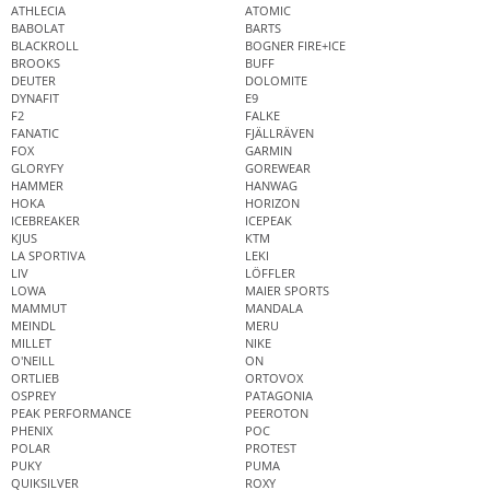
ATHLECIA
ATOMIC
BABOLAT
BARTS
BLACKROLL
BOGNER FIRE+ICE
BROOKS
BUFF
DEUTER
DOLOMITE
DYNAFIT
E9
F2
FALKE
FANATIC
FJÄLLRÄVEN
FOX
GARMIN
GLORYFY
GOREWEAR
HAMMER
HANWAG
HOKA
HORIZON
ICEBREAKER
ICEPEAK
KJUS
KTM
LA SPORTIVA
LEKI
LIV
LÖFFLER
LOWA
MAIER SPORTS
MAMMUT
MANDALA
MEINDL
MERU
MILLET
NIKE
O'NEILL
ON
ORTLIEB
ORTOVOX
OSPREY
PATAGONIA
PEAK PERFORMANCE
PEEROTON
PHENIX
POC
POLAR
PROTEST
PUKY
PUMA
QUIKSILVER
ROXY