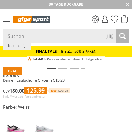
30 TAGE RÜCKGABE
PREIS & WERT
SALE
Nachhaltig
FINAL SALE
|
BIS ZU -50% SPAREN
Beliebt!
14 Personen sehen sich diesen Artikel gerade an
DEAL
BROOKS
Damen Laufschuhe Glycerin GTS 23
125,99
180,00
Jetzt
sparen
UVP
inkl. Mwst zzgl.
Versandkosten
Farbe:
Weiss