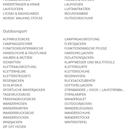
KINDERTRAGEN & KRAXE
LAUFHOSEN
LAUFSOCKEN
LUFTMATRATZEN
LYCRAS & RASHGUARDS
MOUNTAINBIKE
NORDIC WALKING STÖCKE
OUTDOORSCHUHE
Outdoorsport
ALPINRUCKSÄCKE
CAMPINGAUSRÜSTUNG
CAMPINGGESCHIRR
FLEECEJACKEN
FUNKTIONSUNTERWÄSCHE
FUNKTIONSWÄSCHE PFLEGE
HANDSCHUHE & FÄUSTLINGE
HARDSHELLJACKEN
HAUBEN & MÜTZEN
ISOLATIONSJACKEN
ISOMATTEN
KLAPPMESSER UND MULTITOOLS
KLETTERAUSRÜSTUNG
KLETTERGURTE
KLETTERHELME
KLETTERSCHUHE
KLETTERSTEIGSETS
REGENHOSEN
REGENJACKEN
RUCKSACKZUBEHÖR
SCHLAFSACK
SOFTSHELLJACKEN
SPORTLICHE WINTERJACKEN
STIRNBÄNDER | VISOR | LAUFSTIRNBAND
TAGESRUCKSÄCKE
STIRNLAMPEN
TREKKINGRUCKSÄCKE
WANDERGILET
WANDERHOSEN
OUTDOORJACKEN
WANDERKARTEN
WANDERLEGGINGS
WANDERRUCKSÄCKE
WANDERSCHUHE
WANDERSOCKEN
WANDERSTÖCKE
WINDJACKEN
WINTERSTIEFEL
ZIP OFF HOSEN