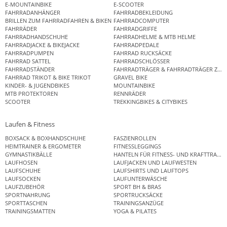
E-MOUNTAINBIKE
E-SCOOTER
FAHRRADANHÄNGER
FAHRRADBEKLEIDUNG
BRILLEN ZUM FAHRRADFAHREN & BIKEN
FAHRRADCOMPUTER
FAHRRÄDER
FAHRRADGRIFFE
FAHRRADHANDSCHUHE
FAHRRADHELME & MTB HELME
FAHRRADJACKE & BIKEJACKE
FAHRRADPEDALE
FAHRRADPUMPEN
FAHRRAD RUCKSÄCKE
FAHRRAD SATTEL
FAHRRADSCHLÖSSER
FAHRRADSTÄNDER
FAHRRADTRÄGER & FAHRRADTRÄGER ZUB
FAHRRAD TRIKOT & BIKE TRIKOT
GRAVEL BIKE
KINDER- & JUGENDBIKES
MOUNTAINBIKE
MTB PROTEKTOREN
RENNRÄDER
SCOOTER
TREKKINGBIKES & CITYBIKES
Laufen & Fitness
BOXSACK & BOXHANDSCHUHE
FASZIENROLLEN
HEIMTRAINER & ERGOMETER
FITNESSLEGGINGS
GYMNASTIKBÄLLE
HANTELN FÜR FITNESS- UND KRAFTTRAINI
LAUFHOSEN
LAUFJACKEN UND LAUFWESTEN
LAUFSCHUHE
LAUFSHIRTS UND LAUFTOPS
LAUFSOCKEN
LAUFUNTERWÄSCHE
LAUFZUBEHÖR
SPORT BH & BRAS
SPORTNAHRUNG
SPORTRUCKSÄCKE
SPORTTASCHEN
TRAININGSANZÜGE
TRAININGSMATTEN
YOGA & PILATES