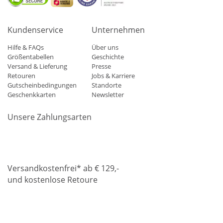
Kundenservice
Unternehmen
Hilfe & FAQs
Über uns
Größentabellen
Geschichte
Versand & Lieferung
Presse
Retouren
Jobs & Karriere
Gutscheinbedingungen
Standorte
Geschenkkarten
Newsletter
Unsere Zahlungsarten
Klarna
Mastercard
Visa
Diners
Applepay
Amazon
Paypa
Versandkostenfrei* ab € 129,-
und kostenlose Retoure
DHL
Gebrüder Weiss