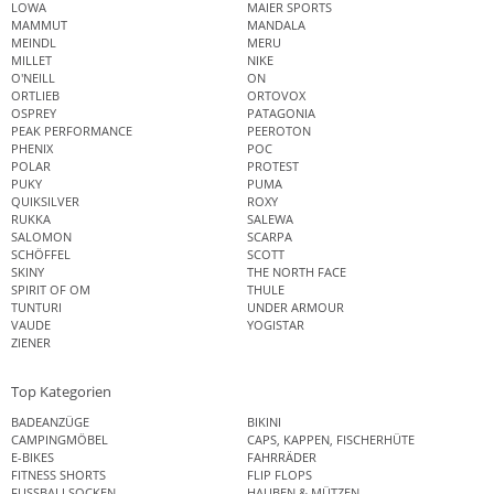
LOWA
MAIER SPORTS
MAMMUT
MANDALA
MEINDL
MERU
MILLET
NIKE
O'NEILL
ON
ORTLIEB
ORTOVOX
OSPREY
PATAGONIA
PEAK PERFORMANCE
PEEROTON
PHENIX
POC
POLAR
PROTEST
PUKY
PUMA
QUIKSILVER
ROXY
RUKKA
SALEWA
SALOMON
SCARPA
SCHÖFFEL
SCOTT
SKINY
THE NORTH FACE
SPIRIT OF OM
THULE
TUNTURI
UNDER ARMOUR
VAUDE
YOGISTAR
ZIENER
Top Kategorien
BADEANZÜGE
BIKINI
CAMPINGMÖBEL
CAPS, KAPPEN, FISCHERHÜTE
E-BIKES
FAHRRÄDER
FITNESS SHORTS
FLIP FLOPS
FUSSBALLSOCKEN
HAUBEN & MÜTZEN