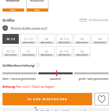
DEAL
DEAL
Größe:
Größentabelle
Welche Größe passt mir?
36 1/2
37 1/2
38
38 1/2
39
40
Alternativen
Alternativen
Alternativen
Alternativen
Alternativen
40 1/2
41
42
42 1/2
43
Alternativen
Alternativen
Alternativen
Alternativen
Alternativen
Größenbeurteilung:
?
klein / schmal geschnitten
passend
groß / weit geschnitten
Achtung:
Nur noch 1 Stück verfügbar!
IN DEN WARENKORB