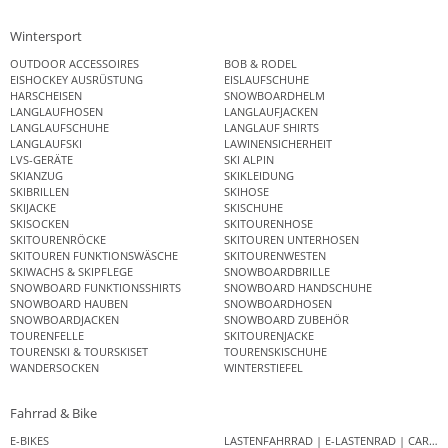
Wintersport
OUTDOOR ACCESSOIRES
BOB & RODEL
EISHOCKEY AUSRÜSTUNG
EISLAUFSCHUHE
HARSCHEISEN
SNOWBOARDHELM
LANGLAUFHOSEN
LANGLAUFJACKEN
LANGLAUFSCHUHE
LANGLAUF SHIRTS
LANGLAUFSKI
LAWINENSICHERHEIT
LVS-GERÄTE
SKI ALPIN
SKIANZUG
SKIKLEIDUNG
SKIBRILLEN
SKIHOSE
SKIJACKE
SKISCHUHE
SKISOCKEN
SKITOURENHOSE
SKITOURENRÖCKE
SKITOUREN UNTERHOSEN
SKITOUREN FUNKTIONSWÄSCHE
SKITOURENWESTEN
SKIWACHS & SKIPFLEGE
SNOWBOARDBRILLE
SNOWBOARD FUNKTIONSSHIRTS
SNOWBOARD HANDSCHUHE
SNOWBOARD HAUBEN
SNOWBOARDHOSEN
SNOWBOARDJACKEN
SNOWBOARD ZUBEHÖR
TOURENFELLE
SKITOURENJACKE
TOURENSKI & TOURSKISET
TOURENSKISCHUHE
WANDERSOCKEN
WINTERSTIEFEL
Fahrrad & Bike
E-BIKES
LASTENFAHRRAD | E-LASTENRAD | CAR