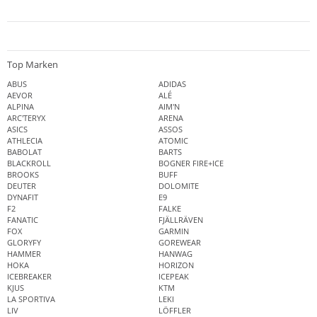
Top Marken
ABUS
ADIDAS
AEVOR
ALÉ
ALPINA
AIM'N
ARC'TERYX
ARENA
ASICS
ASSOS
ATHLECIA
ATOMIC
BABOLAT
BARTS
BLACKROLL
BOGNER FIRE+ICE
BROOKS
BUFF
DEUTER
DOLOMITE
DYNAFIT
E9
F2
FALKE
FANATIC
FJÄLLRÄVEN
FOX
GARMIN
GLORYFY
GOREWEAR
HAMMER
HANWAG
HOKA
HORIZON
ICEBREAKER
ICEPEAK
KJUS
KTM
LA SPORTIVA
LEKI
LIV
LÖFFLER