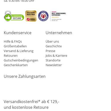
Sa. 9.30 bis 18.00 Uhr
Kundenservice
Unternehmen
Hilfe & FAQs
Über uns
Größentabellen
Geschichte
Versand & Lieferung
Presse
Retouren
Jobs & Karriere
Gutscheinbedingungen
Standorte
Geschenkkarten
Newsletter
Unsere Zahlungsarten
Klarna
Mastercard
Visa
Diners
Applepay
Amazon
Paypa
Versandkostenfrei* ab € 129,-
und kostenlose Retoure