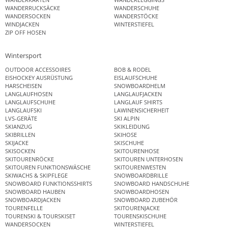
WANDERRUCKSÄCKE
WANDERSCHUHE
WANDERSOCKEN
WANDERSTÖCKE
WINDJACKEN
WINTERSTIEFEL
ZIP OFF HOSEN
Wintersport
OUTDOOR ACCESSOIRES
BOB & RODEL
EISHOCKEY AUSRÜSTUNG
EISLAUFSCHUHE
HARSCHEISEN
SNOWBOARDHELM
LANGLAUFHOSEN
LANGLAUFJACKEN
LANGLAUFSCHUHE
LANGLAUF SHIRTS
LANGLAUFSKI
LAWINENSICHERHEIT
LVS-GERÄTE
SKI ALPIN
SKIANZUG
SKIKLEIDUNG
SKIBRILLEN
SKIHOSE
SKIJACKE
SKISCHUHE
SKISOCKEN
SKITOURENHOSE
SKITOURENRÖCKE
SKITOUREN UNTERHOSEN
SKITOUREN FUNKTIONSWÄSCHE
SKITOURENWESTEN
SKIWACHS & SKIPFLEGE
SNOWBOARDBRILLE
SNOWBOARD FUNKTIONSSHIRTS
SNOWBOARD HANDSCHUHE
SNOWBOARD HAUBEN
SNOWBOARDHOSEN
SNOWBOARDJACKEN
SNOWBOARD ZUBEHÖR
TOURENFELLE
SKITOURENJACKE
TOURENSKI & TOURSKISET
TOURENSKISCHUHE
WANDERSOCKEN
WINTERSTIEFEL