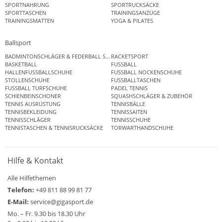
SPORTNAHRUNG
SPORTRUCKSÄCKE
SPORTTASCHEN
TRAININGSANZÜGE
TRAININGSMATTEN
YOGA & PILATES
Ballsport
BADMINTONSCHLÄGER & FEDERBALL SETS
RACKETSPORT
BASKETBALL
FUSSBALL
HALLENFUSSBALLSCHUHE
FUSSBALL NOCKENSCHUHE
STOLLENSCHUHE
FUSSBALLTASCHEN
FUSSBALL TURFSCHUHE
PADEL TENNIS
SCHIENBEINSCHONER
SQUASHSCHLÄGER & ZUBEHÖR
TENNIS AUSRÜSTUNG
TENNISBÄLLE
TENNISBEKLEIDUNG
TENNISSAITEN
TENNISSCHLÄGER
TENNISSCHUHE
TENNISTASCHEN & TENNISRUCKSÄCKE
TORWARTHANDSCHUHE
Hilfe & Kontakt
Alle Hilfethemen
Telefon:
+49 811 88 99 81 77
E-Mail:
service@gigasport.de
Mo. – Fr. 9.30 bis 18.30 Uhr