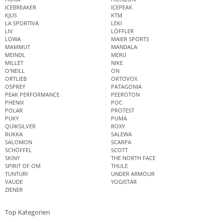
ICEBREAKER
ICEPEAK
KJUS
KTM
LA SPORTIVA
LEKI
LIV
LÖFFLER
LOWA
MAIER SPORTS
MAMMUT
MANDALA
MEINDL
MERU
MILLET
NIKE
O'NEILL
ON
ORTLIEB
ORTOVOX
OSPREY
PATAGONIA
PEAK PERFORMANCE
PEEROTON
PHENIX
POC
POLAR
PROTEST
PUKY
PUMA
QUIKSILVER
ROXY
RUKKA
SALEWA
SALOMON
SCARPA
SCHÖFFEL
SCOTT
SKINY
THE NORTH FACE
SPIRIT OF OM
THULE
TUNTURI
UNDER ARMOUR
VAUDE
YOGISTAR
ZIENER
Top Kategorien