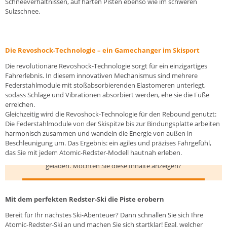
Schneeverhältnissen, auf harten Pisten ebenso wie im schweren
Sulzschnee.
Die Revoshock-Technologie – ein Gamechanger im Skisport
Die revolutionäre Revoshock-Technologie sorgt für ein einzigartiges
Fahrerlebnis. In diesem innovativen Mechanismus sind mehrere
Federstahlmodule mit stoßabsorbierenden Elastomeren unterlegt,
sodass Schläge und Vibrationen absorbiert werden, ehe sie die Füße
erreichen.
Gleichzeitig wird die Revoshock-Technologie für den Rebound genutzt:
Die Federstahlmodule von der Skispitze bis zur Bindungsplatte arbeiten
harmonisch zusammen und wandeln die Energie von außen in
Beschleunigung um. Das Ergebnis: ein agiles und präzises Fahrgefühl,
das Sie mit jedem Atomic-Redster-Modell hautnah erleben.
Hier werden Inhalte von
www.youtube.com
geladen. Möchten Sie diese Inhalte anzeigen?
INHALTE VON WWW.YOUTUBE.COM ANZEIGEN
Mit dem perfekten Redster-Ski die Piste erobern
Bereit für Ihr nächstes Ski-Abenteuer? Dann schnallen Sie sich Ihre
Atomic-Redster-Ski
an und machen Sie sich startklar! Egal, welcher