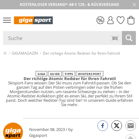
KOSTENLOSER VERSAND* AB € 129,- & RÜCKVERSAND
PREIS & WERT
SALE
GIGAMAGAZIN
Der richtige Atomic Redster für Ihren Fahrstil
GIGA
GUIDE
TIPPS
WINTERSPORT
Der richtige Atomic Redster für Ihren Fahrstil
Skisport-Fans wissen: Der Ski muss zum Fahrstil passen. Ob Sie den
ganzen Tag auf den Pisten verbringen oder nur die frühen
Morgenstunden nutzen, um rasante Schwünge zu ziehen – in der
Atomic-Redster-Kollektion gibt es einen Ski, der perfekt zu Ihrem Stil
passt. Doch welcher Redster-Typ sind Sie? In unserem Guide erfahren
Sie mehr.
November 08, 2023 / by
Gigasport