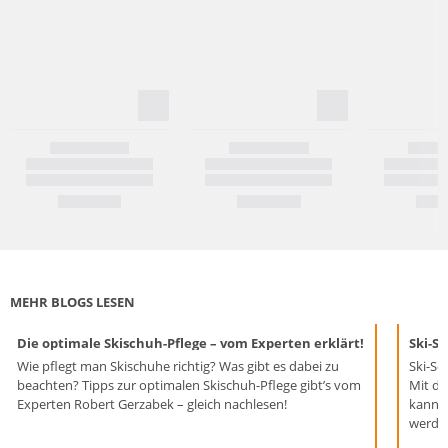
MEHR BLOGS LESEN
Die optimale Skischuh-Pflege – vom Experten erklärt!
Ski-Se
Wie pflegt man Skischuhe richtig? Was gibt es dabei zu
Ski-Se
beachten? Tipps zur optimalen Skischuh-Pflege gibt’s vom
Mit de
Experten Robert Gerzabek – gleich nachlesen!
kann d
werden
genau 