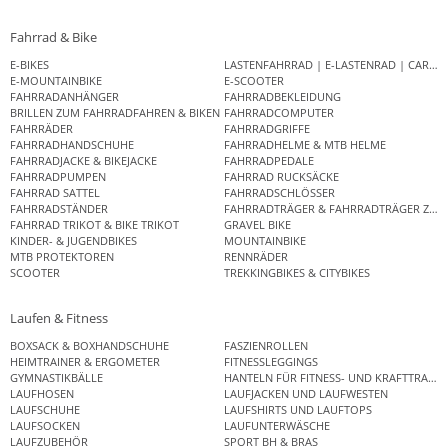
Fahrrad & Bike
E-BIKES
LASTENFAHRRAD | E-LASTENRAD | CAR
E-MOUNTAINBIKE
E-SCOOTER
FAHRRADANHÄNGER
FAHRRADBEKLEIDUNG
BRILLEN ZUM FAHRRADFAHREN & BIKEN
FAHRRADCOMPUTER
FAHRRÄDER
FAHRRADGRIFFE
FAHRRADHANDSCHUHE
FAHRRADHELME & MTB HELME
FAHRRADJACKE & BIKEJACKE
FAHRRADPEDALE
FAHRRADPUMPEN
FAHRRAD RUCKSÄCKE
FAHRRAD SATTEL
FAHRRADSCHLÖSSER
FAHRRADSTÄNDER
FAHRRADTRÄGER & FAHRRADTRÄGER ZUB
FAHRRAD TRIKOT & BIKE TRIKOT
GRAVEL BIKE
KINDER- & JUGENDBIKES
MOUNTAINBIKE
MTB PROTEKTOREN
RENNRÄDER
SCOOTER
TREKKINGBIKES & CITYBIKES
Laufen & Fitness
BOXSACK & BOXHANDSCHUHE
FASZIENROLLEN
HEIMTRAINER & ERGOMETER
FITNESSLEGGINGS
GYMNASTIKBÄLLE
HANTELN FÜR FITNESS- UND KRAFTTRAINI
LAUFHOSEN
LAUFJACKEN UND LAUFWESTEN
LAUFSCHUHE
LAUFSHIRTS UND LAUFTOPS
LAUFSOCKEN
LAUFUNTERWÄSCHE
LAUFZUBEHÖR
SPORT BH & BRAS