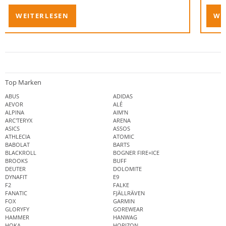
Antwor
WEITERLESEN
WE
Top Marken
ABUS
ADIDAS
AEVOR
ALÉ
ALPINA
AIM'N
ARC'TERYX
ARENA
ASICS
ASSOS
ATHLECIA
ATOMIC
BABOLAT
BARTS
BLACKROLL
BOGNER FIRE+ICE
BROOKS
BUFF
DEUTER
DOLOMITE
DYNAFIT
E9
F2
FALKE
FANATIC
FJÄLLRÄVEN
FOX
GARMIN
GLORYFY
GOREWEAR
HAMMER
HANWAG
HOKA
HORIZON