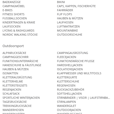
BADEANZÜGE
BIKINI
CAMPINGMÖBEL
CAPS, KAPPEN, FISCHERHÜTE
E-BIKES
FAHRRÄDER
FITNESS SHORTS
FLIP FLOPS
FUSSBALLSOCKEN
HAUBEN & MÜTZEN
KINDERTRAGEN & KRAXE
LAUFHOSEN
LAUFSOCKEN
LUFTMATRATZEN
LYCRAS & RASHGUARDS
MOUNTAINBIKE
NORDIC WALKING STÖCKE
OUTDOORSCHUHE
Outdoorsport
ALPINRUCKSÄCKE
CAMPINGAUSRÜSTUNG
CAMPINGGESCHIRR
FLEECEJACKEN
FUNKTIONSUNTERWÄSCHE
FUNKTIONSWÄSCHE PFLEGE
HANDSCHUHE & FÄUSTLINGE
HARDSHELLJACKEN
HAUBEN & MÜTZEN
ISOLATIONSJACKEN
ISOMATTEN
KLAPPMESSER UND MULTITOOLS
KLETTERAUSRÜSTUNG
KLETTERGURTE
KLETTERHELME
KLETTERSCHUHE
KLETTERSTEIGSETS
REGENHOSEN
REGENJACKEN
RUCKSACKZUBEHÖR
SCHLAFSACK
SOFTSHELLJACKEN
SPORTLICHE WINTERJACKEN
STIRNBÄNDER | VISOR | LAUFSTIRNBAND
TAGESRUCKSÄCKE
STIRNLAMPEN
TREKKINGRUCKSÄCKE
WANDERGILET
WANDERHOSEN
OUTDOORJACKEN
WANDERKARTEN
WANDERLEGGINGS