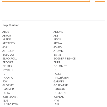
Top Marken
ABUS
ADIDAS
AEVOR
ALÉ
ALPINA
AIM'N
ARC'TERYX
ARENA
ASICS
ASSOS
ATHLECIA
ATOMIC
BABOLAT
BARTS
BLACKROLL
BOGNER FIRE+ICE
BROOKS
BUFF
DEUTER
DOLOMITE
DYNAFIT
E9
F2
FALKE
FANATIC
FJÄLLRÄVEN
FOX
GARMIN
GLORYFY
GOREWEAR
HAMMER
HANWAG
HOKA
HORIZON
ICEBREAKER
ICEPEAK
KJUS
KTM
LA SPORTIVA
LEKI