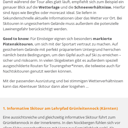
Damit während der Tour alles glatt läuft, empfiehlt sich zum Beispiel ein
genauer Blick auf die
Wetterlage
und die
Schneeverhältnisse.
Hierfür
sind Apps wie Bergfex oder morecast ideal. Sie liefern in
Sekundenschnelle aktuelle Informationen über das Wetter vor Ort. Bei
Skitouren in ungesichertem Gelände muss außerdem die potenzielle
Lawinengefahr berücksichtigt werden.
Good to know:
Für Einsteiger eignen sich besonders
markierte
Pistenskitouren
, um sich mit der Sportart vertraut zu machen. Auf
gesichertem Gelände mit perfekt präpariertem Untergrund herrschen
nämlich beste Bedingungen, um den Gipfel auch auf Ski zu erreichen –
sicher und risikoarm. In vielen Skigebieten gibt es außerdem speziell
ausgeschilderte Routen für Tourengeher*innen, die teilweise auch für
Nachtskitouren genutzt werden können.
Mit der passenden
Ausrüstung
und bei stimmigen Wetterverhältnissen
kann das Abenteuer Skitour dann aber losgehen …
1. Informative Skitour am Lehrpfad Grünleitennock (Kärnten)
Eine aussichtsreiche und gleichzeitig informative Skitour führt zum
Grünleitennock in der Innerkrems. In den Nockbergen fühlen sich vor
allem Skitourengeher*innen mit Hang zur Gemütlichkeit wohl. Als