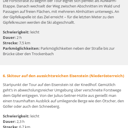
Die Forststraße zu Beginn der Tour eignet sich perfekt als Aufwärm-
Etappe. Danach wechselt der Weg zwischen Abschnitten im Wald und
Passagen auf freien Flächen, mit mehreren Almhütten unterwegs. An
der Gipfelkapelle ist das Ziel erreicht – für die letzten Meter zu den
Gipfelkreuzen werden die Ski abgeschnallt.
Schwierigkeit:
leicht
Dauer:
2 h
Strecke:
7,5 km
Parkmöglichkeiten:
Parkmöglichkeiten neben der Straße bis zur
Brücke über den Trockenbach
6. Skitour auf den aussichtsreichen Eisenstein (Niederösterreich)
Startpunkt der Tour auf den Eisenstein ist der Knedlhof. Gemütlich
geht’s in abwechslungsreicher Umgebung über verschneite Forstwege
dem Gipfel entgegen. Von der Julius-Seitner-Hütte aus genießt man
einen traumhaften Ausblick auf umliegende Berge wie den Ötscher, den
Göller oder auch den Schneeberg.
Schwierigkeit:
leicht
Dauer:
2,3 h
Strecke:
6,7 km