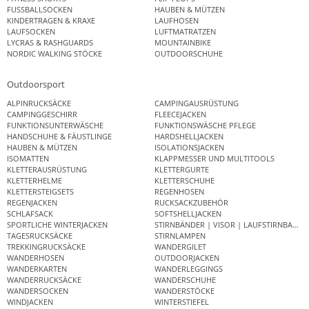
FUSSBALLSOCKEN
HAUBEN & MÜTZEN
KINDERTRAGEN & KRAXE
LAUFHOSEN
LAUFSOCKEN
LUFTMATRATZEN
LYCRAS & RASHGUARDS
MOUNTAINBIKE
NORDIC WALKING STÖCKE
OUTDOORSCHUHE
Outdoorsport
ALPINRUCKSÄCKE
CAMPINGAUSRÜSTUNG
CAMPINGGESCHIRR
FLEECEJACKEN
FUNKTIONSUNTERWÄSCHE
FUNKTIONSWÄSCHE PFLEGE
HANDSCHUHE & FÄUSTLINGE
HARDSHELLJACKEN
HAUBEN & MÜTZEN
ISOLATIONSJACKEN
ISOMATTEN
KLAPPMESSER UND MULTITOOLS
KLETTERAUSRÜSTUNG
KLETTERGURTE
KLETTERHELME
KLETTERSCHUHE
KLETTERSTEIGSETS
REGENHOSEN
REGENJACKEN
RUCKSACKZUBEHÖR
SCHLAFSACK
SOFTSHELLJACKEN
SPORTLICHE WINTERJACKEN
STIRNBÄNDER | VISOR | LAUFSTIRNBAND
TAGESRUCKSÄCKE
STIRNLAMPEN
TREKKINGRUCKSÄCKE
WANDERGILET
WANDERHOSEN
OUTDOORJACKEN
WANDERKARTEN
WANDERLEGGINGS
WANDERRUCKSÄCKE
WANDERSCHUHE
WANDERSOCKEN
WANDERSTÖCKE
WINDJACKEN
WINTERSTIEFEL