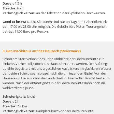
Dauer:
1,5 h
Strecke:
6 km
Parkmöglichkeiten:
an der Talstation der Gipfelbahn Hochwurzen
Good to know:
Nacht-Skitouren sind nur an Tagen mit Abendbetrieb
von 17:00 bis 23:00 Uhr möglich. Die Gebühr fürs Pisten-Tourengehen
beträgt 11,00 Euro pro Person.
3. Genuss-Skitour auf das Hauseck (Steiermark)
Schon am Start verlockt das urige Ambiente der Edelrautehütte zur
Einkehr. Vorher soll jedoch das Hauseck erobert werden. Der Aufstieg
dorthin begeistert mit unvergesslichen Ausblicken: Im glasklaren Wasser
der beiden Scheiblseen spiegeln sich die umliegenden Gipfel. Von der
Hauseck-Spitze aus kann die Landschaft in ihrer vollen Pracht bestaunt
werden. Nach der Abfahrt gibt’s in der Edelrautehütte dann noch die
wohlverdiente Jause.
Schwierigkeit:
leicht
Dauer:
2 h
Strecke:
2,5 km
Parkmöglichkeiten:
Parkplatz kurz vor der Edelrautehütte