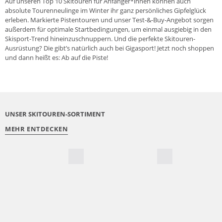
Auf unseren Top 10 Skitouren für Anfänger*innen können auch
absolute Tourenneulinge im Winter ihr ganz persönliches Gipfelglück
erleben. Markierte Pistentouren und unser Test-&-Buy-Angebot sorgen
außerdem für optimale Startbedingungen, um einmal ausgiebig in den
Skisport-Trend hineinzuschnuppern. Und die perfekte
Skitouren-
Ausrüstung
? Die gibt’s natürlich auch bei Gigasport! Jetzt noch shoppen
und dann heißt es: Ab auf die Piste!
UNSER SKITOUREN-SORTIMENT
MEHR ENTDECKEN