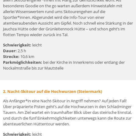
besonderes Goodie on the go warten außerdem Hinweistafeln mit
allerlei Wissenswertem rund ums Skitourengehen auf die
Sportler*innen. Abgerundet wird die Info-Tour von einer
atemberaubenden Aussicht am Gipfel. Noch schnell eine Stärkung in der
Jauchza Hütte oder der Grünleitennock Hütte – und schon geht’s im
flotten Tempo wieder zurück ins Tal.
Schwierigkeit:
leicht
Dauer:
2,5 h
Strecke:
10,6 km
Parkmöglichkeiten:
bei der Kirche in Innerkrems oder entlang der
Nockalmstraße bis zur Mautstelle
2. Nacht-Skitour auf die Hochwurzen (Steiermark)
Als Anfänger*in eine Nacht-Skitour in Angriff nehmen? Auf jeden Fall!
Über präparierte Pisten geht’s auf die Hochwurzen in den Schladminger
Tauern. Am Ziel wartet ein traumhafter Blick über das steirische Ennstal,
und durch die fünf Einkehrmöglichkeiten unterwegs kann die Route zur
abenteuerlichen Hüttentour werden.
Schwierigkeit:
leicht