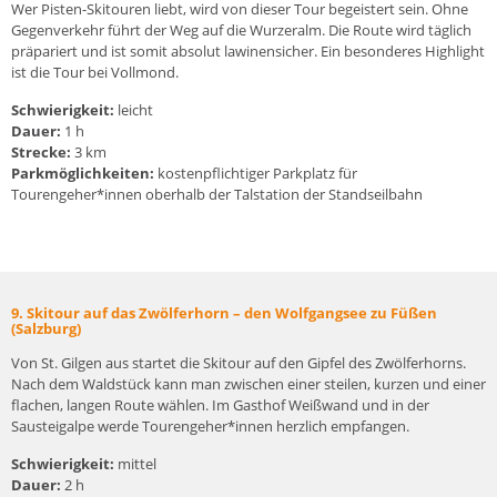
Wer Pisten-Skitouren liebt, wird von dieser Tour begeistert sein. Ohne
Gegenverkehr führt der Weg auf die Wurzeralm. Die Route wird täglich
präpariert und ist somit absolut lawinensicher. Ein besonderes Highlight
ist die Tour bei Vollmond.
Schwierigkeit:
leicht
Dauer:
1 h
Strecke:
3 km
Parkmöglichkeiten:
kostenpflichtiger Parkplatz für
Tourengeher*innen oberhalb der Talstation der Standseilbahn
9. Skitour auf das Zwölferhorn – den Wolfgangsee zu Füßen
(Salzburg)
Von St. Gilgen aus startet die Skitour auf den Gipfel des Zwölferhorns.
Nach dem Waldstück kann man zwischen einer steilen, kurzen und einer
flachen, langen Route wählen. Im Gasthof Weißwand und in der
Sausteigalpe werde Tourengeher*innen herzlich empfangen.
Schwierigkeit:
mittel
Dauer:
2 h