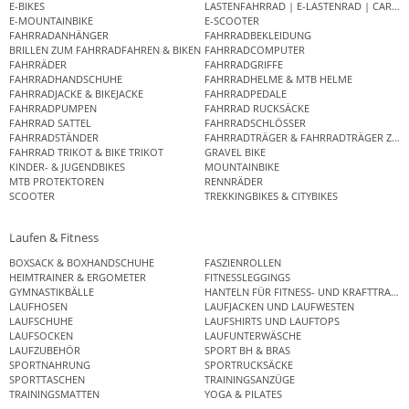
E-BIKES
LASTENFAHRRAD | E-LASTENRAD | CAR
E-MOUNTAINBIKE
E-SCOOTER
FAHRRADANHÄNGER
FAHRRADBEKLEIDUNG
BRILLEN ZUM FAHRRADFAHREN & BIKEN
FAHRRADCOMPUTER
FAHRRÄDER
FAHRRADGRIFFE
FAHRRADHANDSCHUHE
FAHRRADHELME & MTB HELME
FAHRRADJACKE & BIKEJACKE
FAHRRADPEDALE
FAHRRADPUMPEN
FAHRRAD RUCKSÄCKE
FAHRRAD SATTEL
FAHRRADSCHLÖSSER
FAHRRADSTÄNDER
FAHRRADTRÄGER & FAHRRADTRÄGER ZUB
FAHRRAD TRIKOT & BIKE TRIKOT
GRAVEL BIKE
KINDER- & JUGENDBIKES
MOUNTAINBIKE
MTB PROTEKTOREN
RENNRÄDER
SCOOTER
TREKKINGBIKES & CITYBIKES
Laufen & Fitness
BOXSACK & BOXHANDSCHUHE
FASZIENROLLEN
HEIMTRAINER & ERGOMETER
FITNESSLEGGINGS
GYMNASTIKBÄLLE
HANTELN FÜR FITNESS- UND KRAFTTRAINI
LAUFHOSEN
LAUFJACKEN UND LAUFWESTEN
LAUFSCHUHE
LAUFSHIRTS UND LAUFTOPS
LAUFSOCKEN
LAUFUNTERWÄSCHE
LAUFZUBEHÖR
SPORT BH & BRAS
SPORTNAHRUNG
SPORTRUCKSÄCKE
SPORTTASCHEN
TRAININGSANZÜGE
TRAININGSMATTEN
YOGA & PILATES