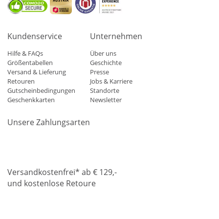
Kundenservice
Unternehmen
Hilfe & FAQs
Über uns
Größentabellen
Geschichte
Versand & Lieferung
Presse
Retouren
Jobs & Karriere
Gutscheinbedingungen
Standorte
Geschenkkarten
Newsletter
Unsere Zahlungsarten
Klarna
Mastercard
Visa
Diners
Applepay
Amazon
Paypa
Versandkostenfrei* ab € 129,-
und kostenlose Retoure
DHL
Gebrüder Weiss