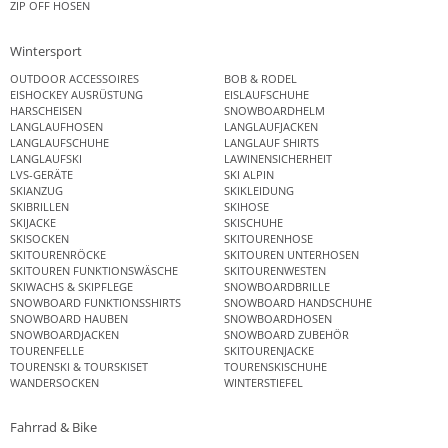
ZIP OFF HOSEN
Wintersport
OUTDOOR ACCESSOIRES
BOB & RODEL
EISHOCKEY AUSRÜSTUNG
EISLAUFSCHUHE
HARSCHEISEN
SNOWBOARDHELM
LANGLAUFHOSEN
LANGLAUFJACKEN
LANGLAUFSCHUHE
LANGLAUF SHIRTS
LANGLAUFSKI
LAWINENSICHERHEIT
LVS-GERÄTE
SKI ALPIN
SKIANZUG
SKIKLEIDUNG
SKIBRILLEN
SKIHOSE
SKIJACKE
SKISCHUHE
SKISOCKEN
SKITOURENHOSE
SKITOURENRÖCKE
SKITOUREN UNTERHOSEN
SKITOUREN FUNKTIONSWÄSCHE
SKITOURENWESTEN
SKIWACHS & SKIPFLEGE
SNOWBOARDBRILLE
SNOWBOARD FUNKTIONSSHIRTS
SNOWBOARD HANDSCHUHE
SNOWBOARD HAUBEN
SNOWBOARDHOSEN
SNOWBOARDJACKEN
SNOWBOARD ZUBEHÖR
TOURENFELLE
SKITOURENJACKE
TOURENSKI & TOURSKISET
TOURENSKISCHUHE
WANDERSOCKEN
WINTERSTIEFEL
Fahrrad & Bike