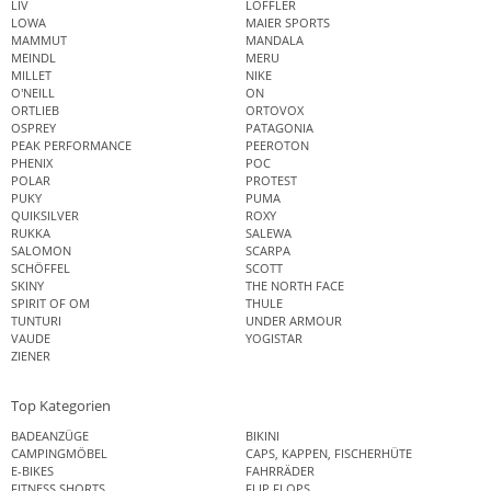
LIV
LÖFFLER
LOWA
MAIER SPORTS
MAMMUT
MANDALA
MEINDL
MERU
MILLET
NIKE
O'NEILL
ON
ORTLIEB
ORTOVOX
OSPREY
PATAGONIA
PEAK PERFORMANCE
PEEROTON
PHENIX
POC
POLAR
PROTEST
PUKY
PUMA
QUIKSILVER
ROXY
RUKKA
SALEWA
SALOMON
SCARPA
SCHÖFFEL
SCOTT
SKINY
THE NORTH FACE
SPIRIT OF OM
THULE
TUNTURI
UNDER ARMOUR
VAUDE
YOGISTAR
ZIENER
Top Kategorien
BADEANZÜGE
BIKINI
CAMPINGMÖBEL
CAPS, KAPPEN, FISCHERHÜTE
E-BIKES
FAHRRÄDER
FITNESS SHORTS
FLIP FLOPS