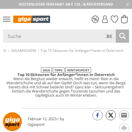
KOSTENLOSER VERSAND* AB € 129,- & RÜCKVERSAND
PREIS & WERT
SALE
GIGAMAGAZIN
Top 10 Skitouren für Anfänger*innen in Österreich
GIGA
TIPPS
WINTERSPORT
Top 10 Skitouren für Anfänger*innen in Österreich
Wenn die Berglust wieder erwacht, heißt es meist: Rein in die
Wanderschuhe und ab auf den Gipfel! Doch was tun, wenn die Berge
bereits dick mit Schnee bedeckt sind? Ganz klar – Skitourengehen!
Einfach die Wanderschuhe gegen Tourenski tauschen und das
Gipfelglück auch im Winter erleben.
Februar 12, 2023 / by
Gigasport