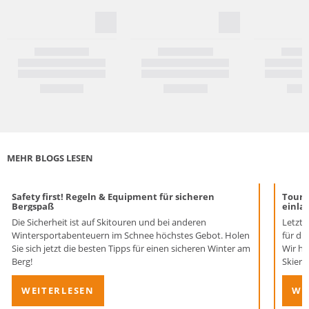
MEHR BLOGS LESEN
Safety first! Regeln & Equipment für sicheren
Toure
Bergspaß
einla
Die Sicherheit ist auf Skitouren und bei anderen
Letzte
Wintersportabenteuern im Schnee höchstes Gebot. Holen
für di
Sie sich jetzt die besten Tipps für einen sicheren Winter am
Wir ha
Berg!
Skier 
WEITERLESEN
WE