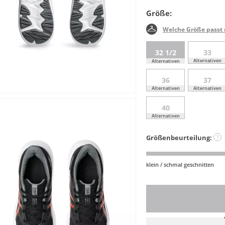
Größe:
Welche Größe passt 
32 1/2
33
Alternativen
Alternativen
36
37
Alternativen
Alternativen
40
Alternativen
Größenbeurteilung:
?
klein / schmal geschnitten