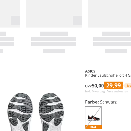
ASICS
Kinder Laufschuhe Jolt 4 G
29,99
50,00
Jet
UVP
inkl. Mwst zzgl.
Versandkosten
Farbe:
Schwarz
DEAL