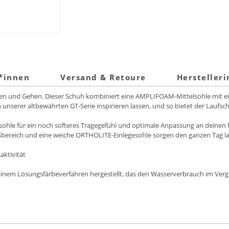
t*innen
Versand & Retoure
Hersteller
fen und Gehen. Dieser Schuh kombiniert eine AMPLIFOAM-Mittelsohle mit e
n unserer altbewährten GT-Serie inspirieren lassen, und so bietet der Laufs
ohle für ein noch softeres Tragegefühl und optimale Anpassung an deinen 
ßbereich und eine weiche ORTHOLITE-Einlegesohle sorgen den ganzen Tag la
aktivität
 einem Lösungsfärbeverfahren hergestellt, das den Wasserverbrauch im Ver