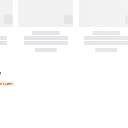
S
zt
sparen