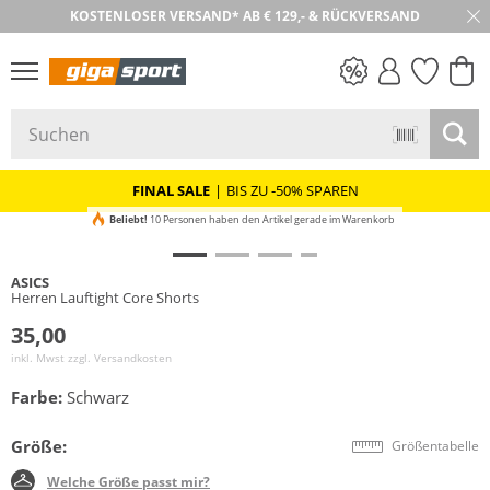
KOSTENLOSER VERSAND* AB € 129,- & RÜCKVERSAND
30 TAGE RÜCKGABE
PREIS & WERT
SALE
FINAL SALE
|
BIS ZU -50% SPAREN
Beliebt!
10 Personen haben den Artikel gerade im Warenkorb
ASICS
Herren Lauftight Core Shorts
35,00
inkl. Mwst zzgl.
Versandkosten
Farbe:
Schwarz
Größe:
Größentabelle
Welche Größe passt mir?