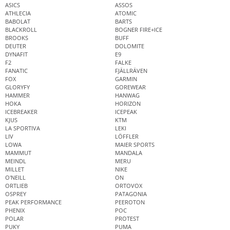
ASICS
ASSOS
ATHLECIA
ATOMIC
BABOLAT
BARTS
BLACKROLL
BOGNER FIRE+ICE
BROOKS
BUFF
DEUTER
DOLOMITE
DYNAFIT
E9
F2
FALKE
FANATIC
FJÄLLRÄVEN
FOX
GARMIN
GLORYFY
GOREWEAR
HAMMER
HANWAG
HOKA
HORIZON
ICEBREAKER
ICEPEAK
KJUS
KTM
LA SPORTIVA
LEKI
LIV
LÖFFLER
LOWA
MAIER SPORTS
MAMMUT
MANDALA
MEINDL
MERU
MILLET
NIKE
O'NEILL
ON
ORTLIEB
ORTOVOX
OSPREY
PATAGONIA
PEAK PERFORMANCE
PEEROTON
PHENIX
POC
POLAR
PROTEST
PUKY
PUMA