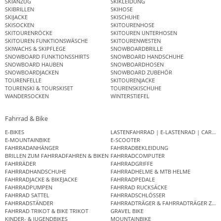
SKIANZUG
SKIKLEIDUNG
SKIBRILLEN
SKIHOSE
SKIJACKE
SKISCHUHE
SKISOCKEN
SKITOURENHOSE
SKITOURENRÖCKE
SKITOUREN UNTERHOSEN
SKITOUREN FUNKTIONSWÄSCHE
SKITOURENWESTEN
SKIWACHS & SKIPFLEGE
SNOWBOARDBRILLE
SNOWBOARD FUNKTIONSSHIRTS
SNOWBOARD HANDSCHUHE
SNOWBOARD HAUBEN
SNOWBOARDHOSEN
SNOWBOARDJACKEN
SNOWBOARD ZUBEHÖR
TOURENFELLE
SKITOURENJACKE
TOURENSKI & TOURSKISET
TOURENSKISCHUHE
WANDERSOCKEN
WINTERSTIEFEL
Fahrrad & Bike
E-BIKES
LASTENFAHRRAD | E-LASTENRAD | CAR
E-MOUNTAINBIKE
E-SCOOTER
FAHRRADANHÄNGER
FAHRRADBEKLEIDUNG
BRILLEN ZUM FAHRRADFAHREN & BIKEN
FAHRRADCOMPUTER
FAHRRÄDER
FAHRRADGRIFFE
FAHRRADHANDSCHUHE
FAHRRADHELME & MTB HELME
FAHRRADJACKE & BIKEJACKE
FAHRRADPEDALE
FAHRRADPUMPEN
FAHRRAD RUCKSÄCKE
FAHRRAD SATTEL
FAHRRADSCHLÖSSER
FAHRRADSTÄNDER
FAHRRADTRÄGER & FAHRRADTRÄGER ZUB
FAHRRAD TRIKOT & BIKE TRIKOT
GRAVEL BIKE
KINDER- & JUGENDBIKES
MOUNTAINBIKE