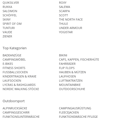
QUIKSILVER
ROXY
RUKKA
SALEWA
SALOMON
SCARPA
SCHÖFFEL
SCOTT
SKINY
THE NORTH FACE
SPIRIT OF OM
THULE
TUNTURI
UNDER ARMOUR
VAUDE
YOGISTAR
ZIENER
Top Kategorien
BADEANZÜGE
BIKINI
CAMPINGMÖBEL
CAPS, KAPPEN, FISCHERHÜTE
E-BIKES
FAHRRÄDER
FITNESS SHORTS
FLIP FLOPS
FUSSBALLSOCKEN
HAUBEN & MÜTZEN
KINDERTRAGEN & KRAXE
LAUFHOSEN
LAUFSOCKEN
LUFTMATRATZEN
LYCRAS & RASHGUARDS
MOUNTAINBIKE
NORDIC WALKING STÖCKE
OUTDOORSCHUHE
Outdoorsport
ALPINRUCKSÄCKE
CAMPINGAUSRÜSTUNG
CAMPINGGESCHIRR
FLEECEJACKEN
FUNKTIONSUNTERWÄSCHE
FUNKTIONSWÄSCHE PFLEGE