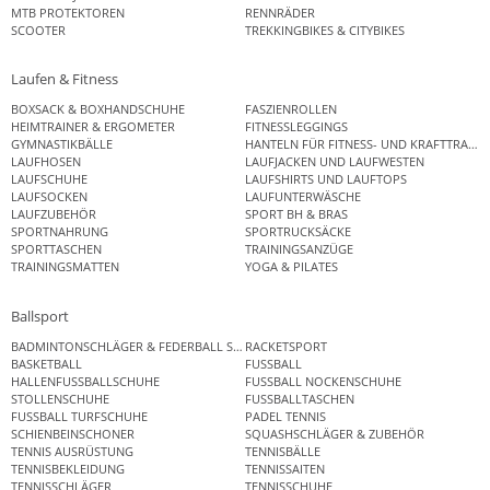
MTB PROTEKTOREN
RENNRÄDER
SCOOTER
TREKKINGBIKES & CITYBIKES
Laufen & Fitness
BOXSACK & BOXHANDSCHUHE
FASZIENROLLEN
HEIMTRAINER & ERGOMETER
FITNESSLEGGINGS
GYMNASTIKBÄLLE
HANTELN FÜR FITNESS- UND KRAFTTRAINI
LAUFHOSEN
LAUFJACKEN UND LAUFWESTEN
LAUFSCHUHE
LAUFSHIRTS UND LAUFTOPS
LAUFSOCKEN
LAUFUNTERWÄSCHE
LAUFZUBEHÖR
SPORT BH & BRAS
SPORTNAHRUNG
SPORTRUCKSÄCKE
SPORTTASCHEN
TRAININGSANZÜGE
TRAININGSMATTEN
YOGA & PILATES
Ballsport
BADMINTONSCHLÄGER & FEDERBALL SETS
RACKETSPORT
BASKETBALL
FUSSBALL
HALLENFUSSBALLSCHUHE
FUSSBALL NOCKENSCHUHE
STOLLENSCHUHE
FUSSBALLTASCHEN
FUSSBALL TURFSCHUHE
PADEL TENNIS
SCHIENBEINSCHONER
SQUASHSCHLÄGER & ZUBEHÖR
TENNIS AUSRÜSTUNG
TENNISBÄLLE
TENNISBEKLEIDUNG
TENNISSAITEN
TENNISSCHLÄGER
TENNISSCHUHE