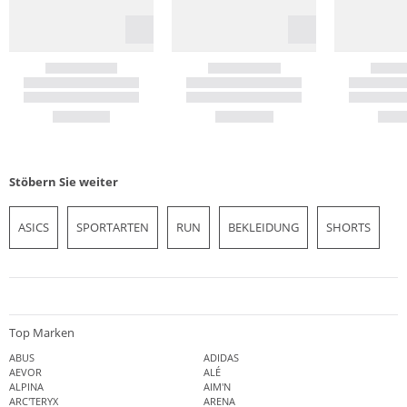
Stöbern Sie weiter
ASICS
SPORTARTEN
RUN
BEKLEIDUNG
SHORTS
Top Marken
ABUS
ADIDAS
AEVOR
ALÉ
ALPINA
AIM'N
ARC'TERYX
ARENA