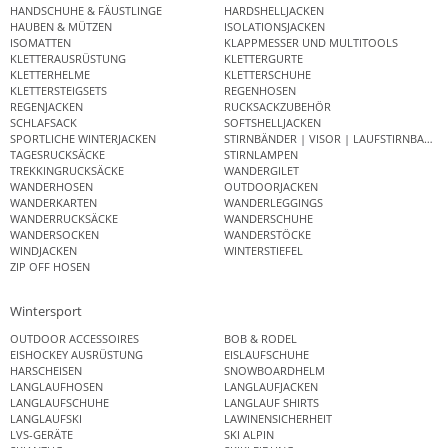
HANDSCHUHE & FÄUSTLINGE
HARDSHELLJACKEN
HAUBEN & MÜTZEN
ISOLATIONSJACKEN
ISOMATTEN
KLAPPMESSER UND MULTITOOLS
KLETTERAUSRÜSTUNG
KLETTERGURTE
KLETTERHELME
KLETTERSCHUHE
KLETTERSTEIGSETS
REGENHOSEN
REGENJACKEN
RUCKSACKZUBEHÖR
SCHLAFSACK
SOFTSHELLJACKEN
SPORTLICHE WINTERJACKEN
STIRNBÄNDER | VISOR | LAUFSTIRNBAND
TAGESRUCKSÄCKE
STIRNLAMPEN
TREKKINGRUCKSÄCKE
WANDERGILET
WANDERHOSEN
OUTDOORJACKEN
WANDERKARTEN
WANDERLEGGINGS
WANDERRUCKSÄCKE
WANDERSCHUHE
WANDERSOCKEN
WANDERSTÖCKE
WINDJACKEN
WINTERSTIEFEL
ZIP OFF HOSEN
Wintersport
OUTDOOR ACCESSOIRES
BOB & RODEL
EISHOCKEY AUSRÜSTUNG
EISLAUFSCHUHE
HARSCHEISEN
SNOWBOARDHELM
LANGLAUFHOSEN
LANGLAUFJACKEN
LANGLAUFSCHUHE
LANGLAUF SHIRTS
LANGLAUFSKI
LAWINENSICHERHEIT
LVS-GERÄTE
SKI ALPIN