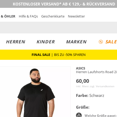
KOSTENLOSER VERSAND* AB € 129,- & RÜCKVERSAND
 & ÖHLER
Hilfe & FAQs
Geschenkkarte
Newsletter
HERREN
KINDER
MARKEN
SALE
FINAL SALE
|
BIS ZU -50% SPAREN
ASICS
Herren Laufshorts Road 2i
60,00
inkl. Mwst zzgl.
Versandkosten
Farbe:
Schwarz
Größe:
Welche Größe passt 