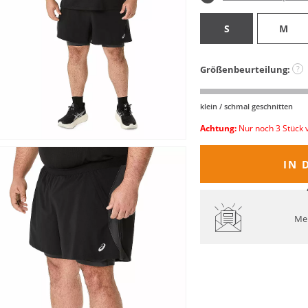
S
M
Größenbeurteilung:
?
klein / schmal geschnitten
Achtung:
Nur noch 3 Stück 
IN 
Mel