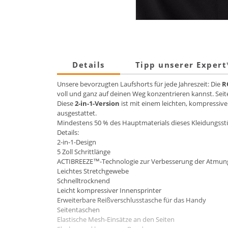
Details
Tipp unserer Exper
Unsere bevorzugten Laufshorts für jede Jahreszeit: Die
R
voll und ganz auf deinen Weg konzentrieren kannst. Sei
Diese
2-in-1-Version
ist mit einem leichten, kompressiv
ausgestattet.
Mindestens 50 % des Hauptmaterials dieses Kleidungsstü
Details:
2-in-1-Design
5 Zoll Schrittlänge
ACTIBREEZE™-Technologie zur Verbesserung der Atmung
Leichtes Stretchgewebe
Schnelltrocknend
Leicht kompressiver Innensprinter
Erweiterbare Reißverschlusstasche für das Handy
Seitentaschen
Elastische Mesh-Einsätze an den Seiten