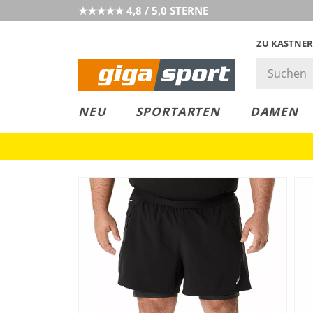
★★★★★ 4,8 / 5,0 STERNE
ZU KASTNER
MUST-HAVE
PREIS & WERT
SALE
NEU
SPORTARTEN
DAMEN