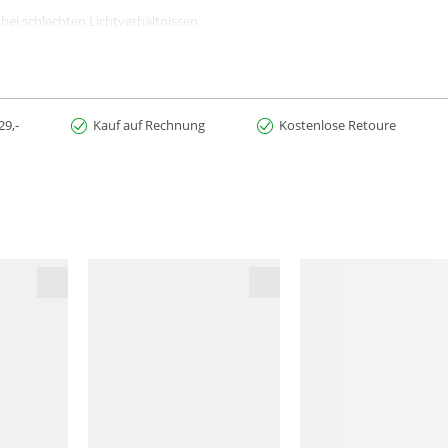
 bei schlechten Lichtverhältnissen
eltem Material, um Abfall und CO₂-Emissionen zu reduzieren
29,-
Kauf auf Rechnung
Kostenlose Retoure