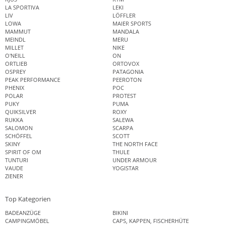
LA SPORTIVA
LEKI
LIV
LÖFFLER
LOWA
MAIER SPORTS
MAMMUT
MANDALA
MEINDL
MERU
MILLET
NIKE
O'NEILL
ON
ORTLIEB
ORTOVOX
OSPREY
PATAGONIA
PEAK PERFORMANCE
PEEROTON
PHENIX
POC
POLAR
PROTEST
PUKY
PUMA
QUIKSILVER
ROXY
RUKKA
SALEWA
SALOMON
SCARPA
SCHÖFFEL
SCOTT
SKINY
THE NORTH FACE
SPIRIT OF OM
THULE
TUNTURI
UNDER ARMOUR
VAUDE
YOGISTAR
ZIENER
Top Kategorien
BADEANZÜGE
BIKINI
CAMPINGMÖBEL
CAPS, KAPPEN, FISCHERHÜTE