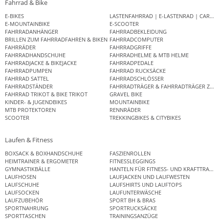
Fahrrad & Bike
E-BIKES
LASTENFAHRRAD | E-LASTENRAD | CAR
E-MOUNTAINBIKE
E-SCOOTER
FAHRRADANHÄNGER
FAHRRADBEKLEIDUNG
BRILLEN ZUM FAHRRADFAHREN & BIKEN
FAHRRADCOMPUTER
FAHRRÄDER
FAHRRADGRIFFE
FAHRRADHANDSCHUHE
FAHRRADHELME & MTB HELME
FAHRRADJACKE & BIKEJACKE
FAHRRADPEDALE
FAHRRADPUMPEN
FAHRRAD RUCKSÄCKE
FAHRRAD SATTEL
FAHRRADSCHLÖSSER
FAHRRADSTÄNDER
FAHRRADTRÄGER & FAHRRADTRÄGER ZUB
FAHRRAD TRIKOT & BIKE TRIKOT
GRAVEL BIKE
KINDER- & JUGENDBIKES
MOUNTAINBIKE
MTB PROTEKTOREN
RENNRÄDER
SCOOTER
TREKKINGBIKES & CITYBIKES
Laufen & Fitness
BOXSACK & BOXHANDSCHUHE
FASZIENROLLEN
HEIMTRAINER & ERGOMETER
FITNESSLEGGINGS
GYMNASTIKBÄLLE
HANTELN FÜR FITNESS- UND KRAFTTRAINI
LAUFHOSEN
LAUFJACKEN UND LAUFWESTEN
LAUFSCHUHE
LAUFSHIRTS UND LAUFTOPS
LAUFSOCKEN
LAUFUNTERWÄSCHE
LAUFZUBEHÖR
SPORT BH & BRAS
SPORTNAHRUNG
SPORTRUCKSÄCKE
SPORTTASCHEN
TRAININGSANZÜGE