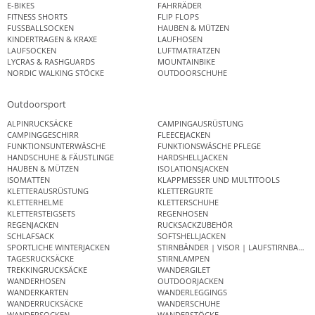
E-BIKES
FAHRRÄDER
FITNESS SHORTS
FLIP FLOPS
FUSSBALLSOCKEN
HAUBEN & MÜTZEN
KINDERTRAGEN & KRAXE
LAUFHOSEN
LAUFSOCKEN
LUFTMATRATZEN
LYCRAS & RASHGUARDS
MOUNTAINBIKE
NORDIC WALKING STÖCKE
OUTDOORSCHUHE
Outdoorsport
ALPINRUCKSÄCKE
CAMPINGAUSRÜSTUNG
CAMPINGGESCHIRR
FLEECEJACKEN
FUNKTIONSUNTERWÄSCHE
FUNKTIONSWÄSCHE PFLEGE
HANDSCHUHE & FÄUSTLINGE
HARDSHELLJACKEN
HAUBEN & MÜTZEN
ISOLATIONSJACKEN
ISOMATTEN
KLAPPMESSER UND MULTITOOLS
KLETTERAUSRÜSTUNG
KLETTERGURTE
KLETTERHELME
KLETTERSCHUHE
KLETTERSTEIGSETS
REGENHOSEN
REGENJACKEN
RUCKSACKZUBEHÖR
SCHLAFSACK
SOFTSHELLJACKEN
SPORTLICHE WINTERJACKEN
STIRNBÄNDER | VISOR | LAUFSTIRNBAND
TAGESRUCKSÄCKE
STIRNLAMPEN
TREKKINGRUCKSÄCKE
WANDERGILET
WANDERHOSEN
OUTDOORJACKEN
WANDERKARTEN
WANDERLEGGINGS
WANDERRUCKSÄCKE
WANDERSCHUHE
WANDERSOCKEN
WANDERSTÖCKE