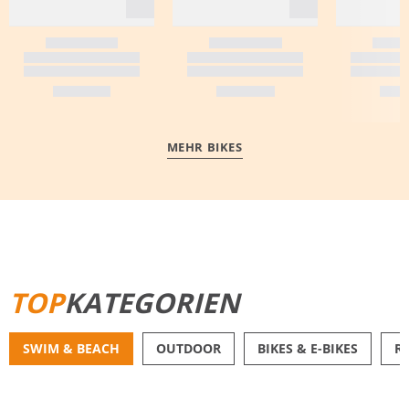
MEHR BIKES
MEHR ERFAHREN
TOP
KATEGORIEN
SWIM & BEACH
OUTDOOR
BIKES & E-BIKES
R