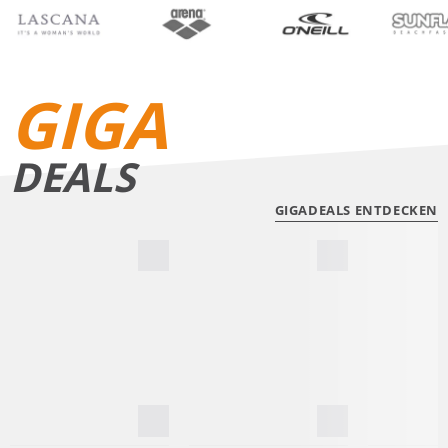
BIKINIS
BADE­SHORTS
GIGA
DEALS
GIGADEALS ENTDECKEN