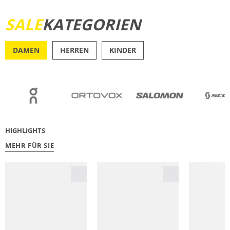
SALE
KATEGORIEN
JETZT ENTDECKEN
DAMEN
HERREN
KINDER
OUTDOOR
RU
HIGHLIGHTS
MEHR FÜR SIE