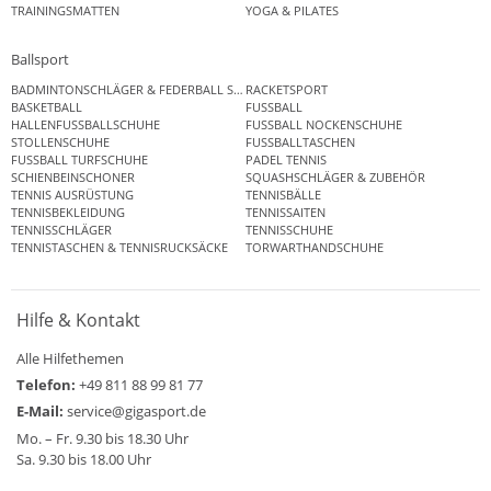
TRAININGSMATTEN
YOGA & PILATES
Ballsport
BADMINTONSCHLÄGER & FEDERBALL SETS
RACKETSPORT
BASKETBALL
FUSSBALL
HALLENFUSSBALLSCHUHE
FUSSBALL NOCKENSCHUHE
STOLLENSCHUHE
FUSSBALLTASCHEN
FUSSBALL TURFSCHUHE
PADEL TENNIS
SCHIENBEINSCHONER
SQUASHSCHLÄGER & ZUBEHÖR
TENNIS AUSRÜSTUNG
TENNISBÄLLE
TENNISBEKLEIDUNG
TENNISSAITEN
TENNISSCHLÄGER
TENNISSCHUHE
TENNISTASCHEN & TENNISRUCKSÄCKE
TORWARTHANDSCHUHE
Hilfe & Kontakt
Alle Hilfethemen
Telefon:
+49 811 88 99 81 77
E-Mail:
service@gigasport.de
Mo. – Fr. 9.30 bis 18.30 Uhr
Sa. 9.30 bis 18.00 Uhr