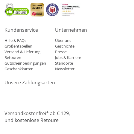
Kundenservice
Unternehmen
Hilfe & FAQs
Über uns
Größentabellen
Geschichte
Versand & Lieferung
Presse
Retouren
Jobs & Karriere
Gutscheinbedingungen
Standorte
Geschenkkarten
Newsletter
Unsere Zahlungsarten
Klarna
Mastercard
Visa
Diners
Applepay
Amazon
Paypa
Versandkostenfrei* ab € 129,-
und kostenlose Retoure
DHL
Gebrüder Weiss