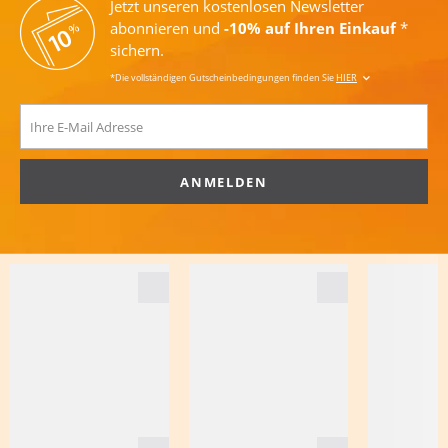
Jetzt unseren kostenlosen Newsletter
abonnieren und
-10% auf Ihren Einkauf
*
sichern.
*Die vollständigen Gutscheinbedingungen finden Sie
HIER
ANMELDEN