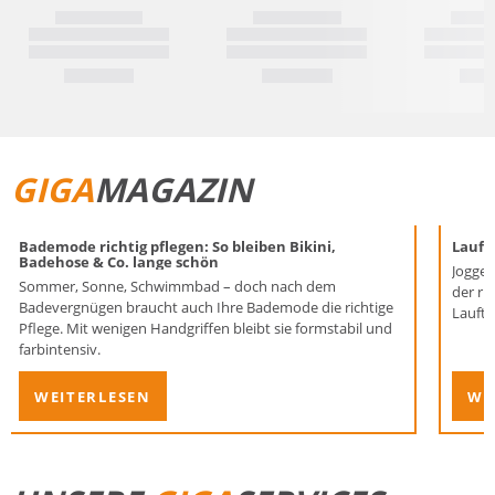
GIGA
MAGAZIN
Bademode richtig pflegen: So bleiben Bikini,
Laufen
Badehose & Co. lange schön
Joggen
Sommer, Sonne, Schwimmbad – doch nach dem
der ri
Badevergnügen braucht auch Ihre Bademode die richtige
Lauftr
Pflege. Mit wenigen Handgriffen bleibt sie formstabil und
farbintensiv.
WEITERLESEN
WE