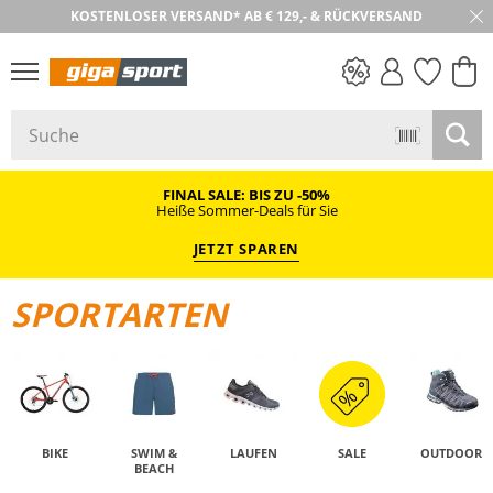
KOSTENLOSER VERSAND* AB € 129,- & RÜCKVERSAND
30 TAGE RÜCKGABE
PREIS & WERT
SALE
FINAL SALE: BIS ZU -50%
Heiße Sommer-Deals für Sie
JETZT SPAREN
SPORTARTEN
BIKE
SWIM &
LAUFEN
SALE
OUTDOOR
BEACH