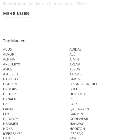
Schwüngen
auf der frisch präparierten Piste.
MEHR LESEN
Top Marken
ABUS
ADIDAS
AEVOR
ALÉ
ALPINA
AIM'N
ARC'TERYX
ARENA
ASICS
ASSOS
ATHLECIA
ATOMIC
BABOLAT
BARTS
BLACKROLL
BOGNER FIRE+ICE
BROOKS
BUFF
DEUTER
DOLOMITE
DYNAFIT
E9
F2
FALKE
FANATIC
FJÄLLRÄVEN
FOX
GARMIN
GLORYFY
GOREWEAR
HAMMER
HANWAG
HOKA
HORIZON
ICEBREAKER
ICEPEAK
KJUS
KTM