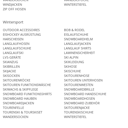
WINDJACKEN
WINTERSTIEFEL
ZIP OFF HOSEN
Wintersport
OUTDOOR ACCESSOIRES
BOB & RODEL
EISHOCKEY AUSRÜSTUNG
EISLAUFSCHUHE
HARSCHEISEN
SNOWBOARDHELM
LANGLAUFHOSEN
LANGLAUFJACKEN
LANGLAUFSCHUHE
LANGLAUF SHIRTS
LANGLAUFSKI
LAWINENSICHERHEIT
LVS-GERÄTE
SKI ALPIN
SKIANZUG
SKIKLEIDUNG
SKIBRILLEN
SKIHOSE
SKIJACKE
SKISCHUHE
SKISOCKEN
SKITOURENHOSE
SKITOURENRÖCKE
SKITOUREN UNTERHOSEN
SKITOUREN FUNKTIONSWÄSCHE
SKITOURENWESTEN
SKIWACHS & SKIPFLEGE
SNOWBOARDBRILLE
SNOWBOARD FUNKTIONSSHIRTS
SNOWBOARD HANDSCHUHE
SNOWBOARD HAUBEN
SNOWBOARDHOSEN
SNOWBOARDJACKEN
SNOWBOARD ZUBEHÖR
TOURENFELLE
SKITOURENJACKE
TOURENSKI & TOURSKISET
TOURENSKISCHUHE
WANDERSOCKEN
WINTERSTIEFEL