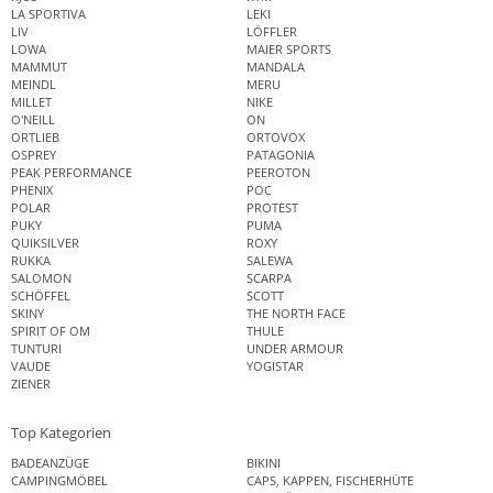
LA SPORTIVA
LEKI
LIV
LÖFFLER
LOWA
MAIER SPORTS
MAMMUT
MANDALA
MEINDL
MERU
MILLET
NIKE
O'NEILL
ON
ORTLIEB
ORTOVOX
OSPREY
PATAGONIA
PEAK PERFORMANCE
PEEROTON
PHENIX
POC
POLAR
PROTEST
PUKY
PUMA
QUIKSILVER
ROXY
RUKKA
SALEWA
SALOMON
SCARPA
SCHÖFFEL
SCOTT
SKINY
THE NORTH FACE
SPIRIT OF OM
THULE
TUNTURI
UNDER ARMOUR
VAUDE
YOGISTAR
ZIENER
Top Kategorien
BADEANZÜGE
BIKINI
CAMPINGMÖBEL
CAPS, KAPPEN, FISCHERHÜTE