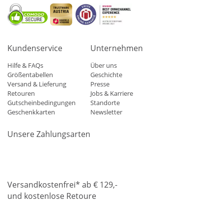
Kundenservice
Unternehmen
Hilfe & FAQs
Über uns
Größentabellen
Geschichte
Versand & Lieferung
Presse
Retouren
Jobs & Karriere
Gutscheinbedingungen
Standorte
Geschenkkarten
Newsletter
Unsere Zahlungsarten
Klarna
Mastercard
Visa
Diners
Applepay
Amazon
Paypa
Versandkostenfrei* ab € 129,-
und kostenlose Retoure
DHL
Gebrüder Weiss