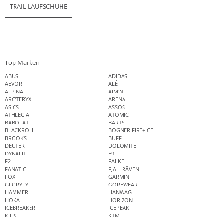
TRAIL LAUFSCHUHE
Top Marken
ABUS
ADIDAS
AEVOR
ALÉ
ALPINA
AIM'N
ARC'TERYX
ARENA
ASICS
ASSOS
ATHLECIA
ATOMIC
BABOLAT
BARTS
BLACKROLL
BOGNER FIRE+ICE
BROOKS
BUFF
DEUTER
DOLOMITE
DYNAFIT
E9
F2
FALKE
FANATIC
FJÄLLRÄVEN
FOX
GARMIN
GLORYFY
GOREWEAR
HAMMER
HANWAG
HOKA
HORIZON
ICEBREAKER
ICEPEAK
KJUS
KTM