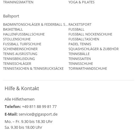
TRAININGSMATTEN
YOGA & PILATES
Ballsport
BADMINTONSCHLÄGER & FEDERBALL SETS
RACKETSPORT
BASKETBALL
FUSSBALL
HALLENFUSSBALLSCHUHE
FUSSBALL NOCKENSCHUHE
STOLLENSCHUHE
FUSSBALLTASCHEN
FUSSBALL TURFSCHUHE
PADEL TENNIS
SCHIENBEINSCHONER
SQUASHSCHLÄGER & ZUBEHÖR
TENNIS AUSRÜSTUNG
TENNISBÄLLE
TENNISBEKLEIDUNG
TENNISSAITEN
TENNISSCHLÄGER
TENNISSCHUHE
TENNISTASCHEN & TENNISRUCKSÄCKE
TORWARTHANDSCHUHE
Hilfe & Kontakt
Alle Hilfethemen
Telefon:
+49 811 88 99 81 77
E-Mail:
service@gigasport.de
Mo. – Fr. 9.30 bis 18.30 Uhr
Sa. 9.30 bis 18.00 Uhr