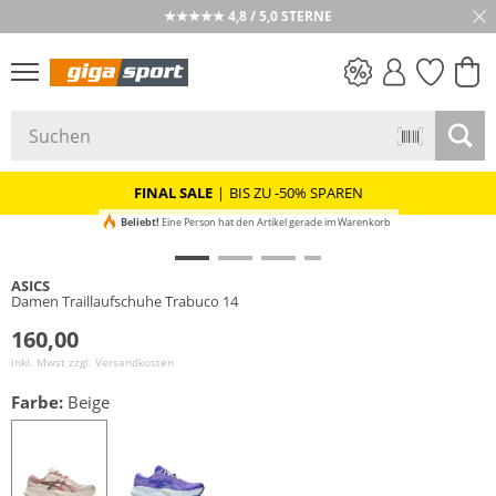
★★★★★ 4,8 / 5,0 STERNE
PREIS & WERT
SALE
FINAL SALE
|
BIS ZU -50% SPAREN
Beliebt!
Eine Person hat den Artikel gerade im Warenkorb
ASICS
Damen Traillaufschuhe Trabuco 14
160,00
inkl. Mwst zzgl.
Versandkosten
Farbe:
Beige