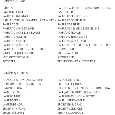
Fahrrad & Bike
E-BIKES
LASTENFAHRRAD | E-LASTENRAD | CAR
E-MOUNTAINBIKE
E-SCOOTER
FAHRRADANHÄNGER
FAHRRADBEKLEIDUNG
BRILLEN ZUM FAHRRADFAHREN & BIKEN
FAHRRADCOMPUTER
FAHRRÄDER
FAHRRADGRIFFE
FAHRRADHANDSCHUHE
FAHRRADHELME & MTB HELME
FAHRRADJACKE & BIKEJACKE
FAHRRADPEDALE
FAHRRADPUMPEN
FAHRRAD RUCKSÄCKE
FAHRRAD SATTEL
FAHRRADSCHLÖSSER
FAHRRADSTÄNDER
FAHRRADTRÄGER & FAHRRADTRÄGER ZUB
FAHRRAD TRIKOT & BIKE TRIKOT
GRAVEL BIKE
KINDER- & JUGENDBIKES
MOUNTAINBIKE
MTB PROTEKTOREN
RENNRÄDER
SCOOTER
TREKKINGBIKES & CITYBIKES
Laufen & Fitness
BOXSACK & BOXHANDSCHUHE
FASZIENROLLEN
HEIMTRAINER & ERGOMETER
FITNESSLEGGINGS
GYMNASTIKBÄLLE
HANTELN FÜR FITNESS- UND KRAFTTRAINI
LAUFHOSEN
LAUFJACKEN UND LAUFWESTEN
LAUFSCHUHE
LAUFSHIRTS UND LAUFTOPS
LAUFSOCKEN
LAUFUNTERWÄSCHE
LAUFZUBEHÖR
SPORT BH & BRAS
SPORTNAHRUNG
SPORTRUCKSÄCKE
SPORTTASCHEN
TRAININGSANZÜGE