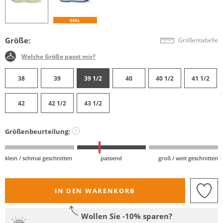
DEAL
Größe:
Größentabelle
Welche Größe passt mir?
38
39
39 1/2
40
40 1/2
41 1/2
42
42 1/2
43 1/2
Größenbeurteilung:
?
klein / schmal geschnitten
passend
groß / weit geschnitten
IN DEN WARENKORB
Wollen Sie -10% sparen?