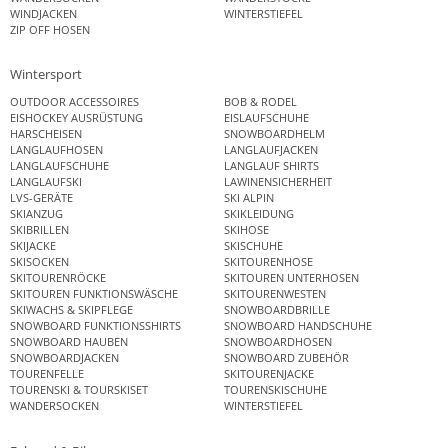
WINDJACKEN
WINTERSTIEFEL
ZIP OFF HOSEN
Wintersport
OUTDOOR ACCESSOIRES
BOB & RODEL
EISHOCKEY AUSRÜSTUNG
EISLAUFSCHUHE
HARSCHEISEN
SNOWBOARDHELM
LANGLAUFHOSEN
LANGLAUFJACKEN
LANGLAUFSCHUHE
LANGLAUF SHIRTS
LANGLAUFSKI
LAWINENSICHERHEIT
LVS-GERÄTE
SKI ALPIN
SKIANZUG
SKIKLEIDUNG
SKIBRILLEN
SKIHOSE
SKIJACKE
SKISCHUHE
SKISOCKEN
SKITOURENHOSE
SKITOURENRÖCKE
SKITOUREN UNTERHOSEN
SKITOUREN FUNKTIONSWÄSCHE
SKITOURENWESTEN
SKIWACHS & SKIPFLEGE
SNOWBOARDBRILLE
SNOWBOARD FUNKTIONSSHIRTS
SNOWBOARD HANDSCHUHE
SNOWBOARD HAUBEN
SNOWBOARDHOSEN
SNOWBOARDJACKEN
SNOWBOARD ZUBEHÖR
TOURENFELLE
SKITOURENJACKE
TOURENSKI & TOURSKISET
TOURENSKISCHUHE
WANDERSOCKEN
WINTERSTIEFEL