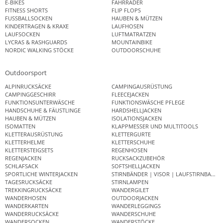
E-BIKES
FAHRRÄDER
FITNESS SHORTS
FLIP FLOPS
FUSSBALLSOCKEN
HAUBEN & MÜTZEN
KINDERTRAGEN & KRAXE
LAUFHOSEN
LAUFSOCKEN
LUFTMATRATZEN
LYCRAS & RASHGUARDS
MOUNTAINBIKE
NORDIC WALKING STÖCKE
OUTDOORSCHUHE
Outdoorsport
ALPINRUCKSÄCKE
CAMPINGAUSRÜSTUNG
CAMPINGGESCHIRR
FLEECEJACKEN
FUNKTIONSUNTERWÄSCHE
FUNKTIONSWÄSCHE PFLEGE
HANDSCHUHE & FÄUSTLINGE
HARDSHELLJACKEN
HAUBEN & MÜTZEN
ISOLATIONSJACKEN
ISOMATTEN
KLAPPMESSER UND MULTITOOLS
KLETTERAUSRÜSTUNG
KLETTERGURTE
KLETTERHELME
KLETTERSCHUHE
KLETTERSTEIGSETS
REGENHOSEN
REGENJACKEN
RUCKSACKZUBEHÖR
SCHLAFSACK
SOFTSHELLJACKEN
SPORTLICHE WINTERJACKEN
STIRNBÄNDER | VISOR | LAUFSTIRNBAND
TAGESRUCKSÄCKE
STIRNLAMPEN
TREKKINGRUCKSÄCKE
WANDERGILET
WANDERHOSEN
OUTDOORJACKEN
WANDERKARTEN
WANDERLEGGINGS
WANDERRUCKSÄCKE
WANDERSCHUHE
WANDERSOCKEN
WANDERSTÖCKE