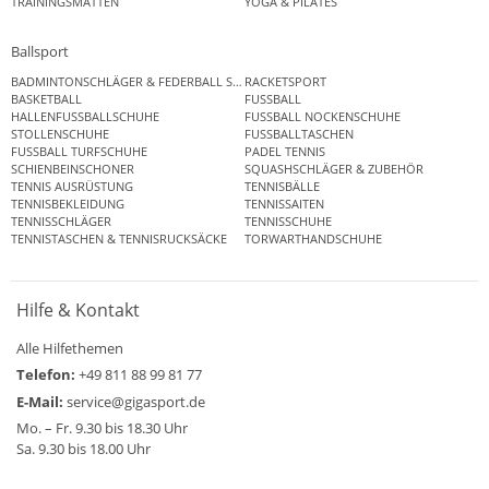
TRAININGSMATTEN
YOGA & PILATES
Ballsport
BADMINTONSCHLÄGER & FEDERBALL SETS
RACKETSPORT
BASKETBALL
FUSSBALL
HALLENFUSSBALLSCHUHE
FUSSBALL NOCKENSCHUHE
STOLLENSCHUHE
FUSSBALLTASCHEN
FUSSBALL TURFSCHUHE
PADEL TENNIS
SCHIENBEINSCHONER
SQUASHSCHLÄGER & ZUBEHÖR
TENNIS AUSRÜSTUNG
TENNISBÄLLE
TENNISBEKLEIDUNG
TENNISSAITEN
TENNISSCHLÄGER
TENNISSCHUHE
TENNISTASCHEN & TENNISRUCKSÄCKE
TORWARTHANDSCHUHE
Hilfe & Kontakt
Alle Hilfethemen
Telefon:
+49 811 88 99 81 77
E-Mail:
service@gigasport.de
Mo. – Fr. 9.30 bis 18.30 Uhr
Sa. 9.30 bis 18.00 Uhr