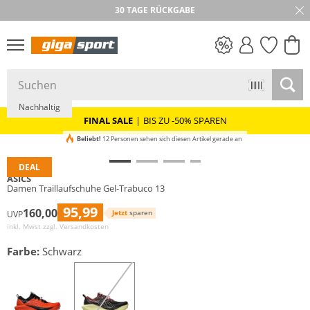
30 TAGE RÜCKGABE
PREIS & WERT
SALE
Nachhaltig
FINAL SALE
|
BIS ZU -50% SPAREN
Beliebt!
12 Personen sehen sich diesen Artikel gerade an
DEAL
ASICS
Damen Traillaufschuhe Gel-Trabuco 13
95,99
160,00
Jetzt
sparen
UVP
inkl. Mwst zzgl.
Versandkosten
Farbe:
Schwarz