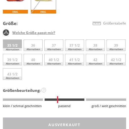
DEAL
DEAL
Größe:
Größentabelle
Welche Größe passt mir?
35 1/2
36
37
37 1/2
38
39
Alternativen
Alternativen
Alternativen
Alternativen
Alternativen
Alternativen
39 1/2
40
40 1/2
41 1/2
42
42 1/2
Alternativen
Alternativen
Alternativen
Alternativen
Alternativen
Alternativen
43 1/2
Alternativen
Größenbeurteilung:
?
klein / schmal geschnitten
passend
groß / weit geschnitten
AUSVERKAUFT