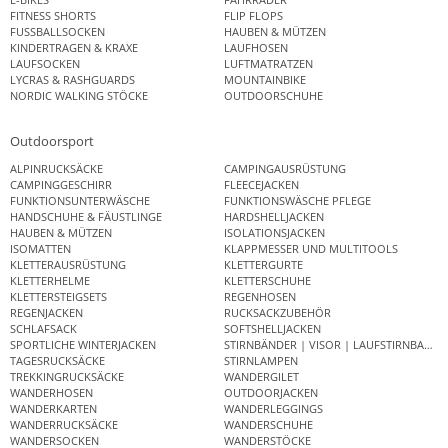
FITNESS SHORTS
FLIP FLOPS
FUSSBALLSOCKEN
HAUBEN & MÜTZEN
KINDERTRAGEN & KRAXE
LAUFHOSEN
LAUFSOCKEN
LUFTMATRATZEN
LYCRAS & RASHGUARDS
MOUNTAINBIKE
NORDIC WALKING STÖCKE
OUTDOORSCHUHE
Outdoorsport
ALPINRUCKSÄCKE
CAMPINGAUSRÜSTUNG
CAMPINGGESCHIRR
FLEECEJACKEN
FUNKTIONSUNTERWÄSCHE
FUNKTIONSWÄSCHE PFLEGE
HANDSCHUHE & FÄUSTLINGE
HARDSHELLJACKEN
HAUBEN & MÜTZEN
ISOLATIONSJACKEN
ISOMATTEN
KLAPPMESSER UND MULTITOOLS
KLETTERAUSRÜSTUNG
KLETTERGURTE
KLETTERHELME
KLETTERSCHUHE
KLETTERSTEIGSETS
REGENHOSEN
REGENJACKEN
RUCKSACKZUBEHÖR
SCHLAFSACK
SOFTSHELLJACKEN
SPORTLICHE WINTERJACKEN
STIRNBÄNDER | VISOR | LAUFSTIRNBAND
TAGESRUCKSÄCKE
STIRNLAMPEN
TREKKINGRUCKSÄCKE
WANDERGILET
WANDERHOSEN
OUTDOORJACKEN
WANDERKARTEN
WANDERLEGGINGS
WANDERRUCKSÄCKE
WANDERSCHUHE
WANDERSOCKEN
WANDERSTÖCKE