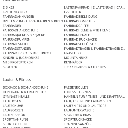
E-BIKES
LASTENFAHRRAD | E-LASTENRAD | CAR
E-MOUNTAINBIKE
E-SCOOTER
FAHRRADANHÄNGER
FAHRRADBEKLEIDUNG
BRILLEN ZUM FAHRRADFAHREN & BIKEN
FAHRRADCOMPUTER
FAHRRÄDER
FAHRRADGRIFFE
FAHRRADHANDSCHUHE
FAHRRADHELME & MTB HELME
FAHRRADJACKE & BIKEJACKE
FAHRRADPEDALE
FAHRRADPUMPEN
FAHRRAD RUCKSÄCKE
FAHRRAD SATTEL
FAHRRADSCHLÖSSER
FAHRRADSTÄNDER
FAHRRADTRÄGER & FAHRRADTRÄGER ZUB
FAHRRAD TRIKOT & BIKE TRIKOT
GRAVEL BIKE
KINDER- & JUGENDBIKES
MOUNTAINBIKE
MTB PROTEKTOREN
RENNRÄDER
SCOOTER
TREKKINGBIKES & CITYBIKES
Laufen & Fitness
BOXSACK & BOXHANDSCHUHE
FASZIENROLLEN
HEIMTRAINER & ERGOMETER
FITNESSLEGGINGS
GYMNASTIKBÄLLE
HANTELN FÜR FITNESS- UND KRAFTTRAINI
LAUFHOSEN
LAUFJACKEN UND LAUFWESTEN
LAUFSCHUHE
LAUFSHIRTS UND LAUFTOPS
LAUFSOCKEN
LAUFUNTERWÄSCHE
LAUFZUBEHÖR
SPORT BH & BRAS
SPORTNAHRUNG
SPORTRUCKSÄCKE
SPORTTASCHEN
TRAININGSANZÜGE