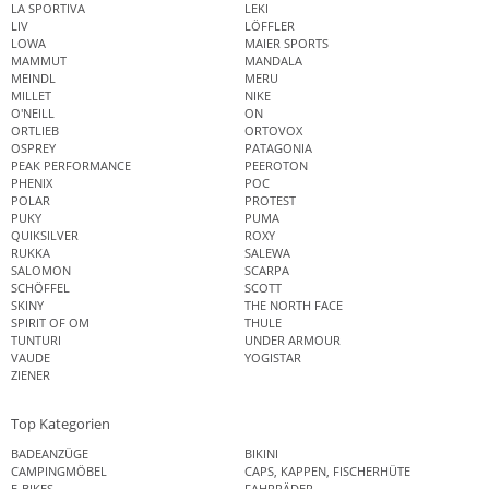
LA SPORTIVA
LEKI
LIV
LÖFFLER
LOWA
MAIER SPORTS
MAMMUT
MANDALA
MEINDL
MERU
MILLET
NIKE
O'NEILL
ON
ORTLIEB
ORTOVOX
OSPREY
PATAGONIA
PEAK PERFORMANCE
PEEROTON
PHENIX
POC
POLAR
PROTEST
PUKY
PUMA
QUIKSILVER
ROXY
RUKKA
SALEWA
SALOMON
SCARPA
SCHÖFFEL
SCOTT
SKINY
THE NORTH FACE
SPIRIT OF OM
THULE
TUNTURI
UNDER ARMOUR
VAUDE
YOGISTAR
ZIENER
Top Kategorien
BADEANZÜGE
BIKINI
CAMPINGMÖBEL
CAPS, KAPPEN, FISCHERHÜTE
E-BIKES
FAHRRÄDER