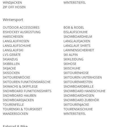
WINDJACKEN
WINTERSTIEFEL
ZIP OFF HOSEN
Wintersport
OUTDOOR ACCESSOIRES
BOB & RODEL
EISHOCKEY AUSRÜSTUNG
EISLAUFSCHUHE
HARSCHEISEN
SNOWBOARDHELM
LANGLAUFHOSEN
LANGLAUFJACKEN
LANGLAUFSCHUHE
LANGLAUF SHIRTS
LANGLAUFSKI
LAWINENSICHERHEIT
LVS-GERÄTE
SKI ALPIN
SKIANZUG
SKIKLEIDUNG
SKIBRILLEN
SKIHOSE
SKIJACKE
SKISCHUHE
SKISOCKEN
SKITOURENHOSE
SKITOURENRÖCKE
SKITOUREN UNTERHOSEN
SKITOUREN FUNKTIONSWÄSCHE
SKITOURENWESTEN
SKIWACHS & SKIPFLEGE
SNOWBOARDBRILLE
SNOWBOARD FUNKTIONSSHIRTS
SNOWBOARD HANDSCHUHE
SNOWBOARD HAUBEN
SNOWBOARDHOSEN
SNOWBOARDJACKEN
SNOWBOARD ZUBEHÖR
TOURENFELLE
SKITOURENJACKE
TOURENSKI & TOURSKISET
TOURENSKISCHUHE
WANDERSOCKEN
WINTERSTIEFEL
Fahrrad & Bike