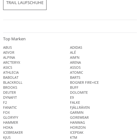
TRAIL LAUFSCHUHE
Top Marken
ABUS
ADIDAS
AEVOR
ALÉ
ALPINA
AIM'N
ARC'TERYX
ARENA
ASICS
ASSOS
ATHLECIA
ATOMIC
BABOLAT
BARTS
BLACKROLL
BOGNER FIRE+ICE
BROOKS
BUFF
DEUTER
DOLOMITE
DYNAFIT
E9
F2
FALKE
FANATIC
FJÄLLRÄVEN
FOX
GARMIN
GLORYFY
GOREWEAR
HAMMER
HANWAG
HOKA
HORIZON
ICEBREAKER
ICEPEAK
KJUS
KTM