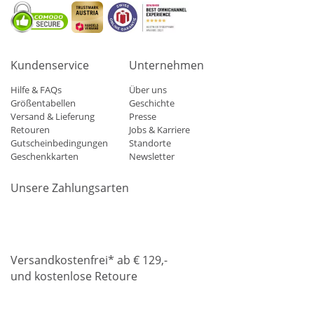
Kundenservice
Unternehmen
Hilfe & FAQs
Über uns
Größentabellen
Geschichte
Versand & Lieferung
Presse
Retouren
Jobs & Karriere
Gutscheinbedingungen
Standorte
Geschenkkarten
Newsletter
Unsere Zahlungsarten
Klarna
Mastercard
Visa
Diners
Applepay
Amazon
Paypa
Versandkostenfrei* ab € 129,-
und kostenlose Retoure
DHL
Gebrüder Weiss