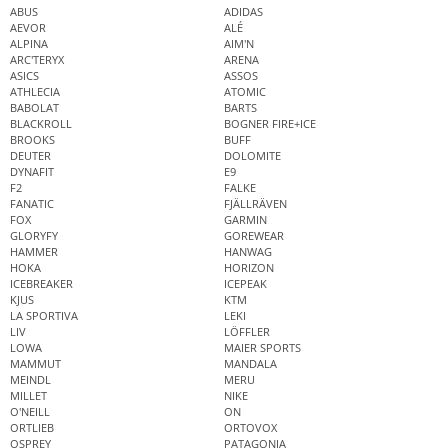
ABUS
ADIDAS
AEVOR
ALÉ
ALPINA
AIM'N
ARC'TERYX
ARENA
ASICS
ASSOS
ATHLECIA
ATOMIC
BABOLAT
BARTS
BLACKROLL
BOGNER FIRE+ICE
BROOKS
BUFF
DEUTER
DOLOMITE
DYNAFIT
E9
F2
FALKE
FANATIC
FJÄLLRÄVEN
FOX
GARMIN
GLORYFY
GOREWEAR
HAMMER
HANWAG
HOKA
HORIZON
ICEBREAKER
ICEPEAK
KJUS
KTM
LA SPORTIVA
LEKI
LIV
LÖFFLER
LOWA
MAIER SPORTS
MAMMUT
MANDALA
MEINDL
MERU
MILLET
NIKE
O'NEILL
ON
ORTLIEB
ORTOVOX
OSPREY
PATAGONIA