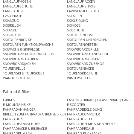
LANGLAUFHOSEN
LANGLAUFJACKEN
LANGLAUFSCHUHE
LANGLAUF SHIRTS
LANGLAUFSKI
LAWINENSICHERHEIT
LVS-GERÄTE
SKI ALPIN
SKIANZUG
SKIKLEIDUNG
SKIBRILLEN
SKIHOSE
SKIJACKE
SKISCHUHE
SKISOCKEN
SKITOURENHOSE
SKITOURENRÖCKE
SKITOUREN UNTERHOSEN
SKITOUREN FUNKTIONSWÄSCHE
SKITOURENWESTEN
SKIWACHS & SKIPFLEGE
SNOWBOARDBRILLE
SNOWBOARD FUNKTIONSSHIRTS
SNOWBOARD HANDSCHUHE
SNOWBOARD HAUBEN
SNOWBOARDHOSEN
SNOWBOARDJACKEN
SNOWBOARD ZUBEHÖR
TOURENFELLE
SKITOURENJACKE
TOURENSKI & TOURSKISET
TOURENSKISCHUHE
WANDERSOCKEN
WINTERSTIEFEL
Fahrrad & Bike
E-BIKES
LASTENFAHRRAD | E-LASTENRAD | CAR
E-MOUNTAINBIKE
E-SCOOTER
FAHRRADANHÄNGER
FAHRRADBEKLEIDUNG
BRILLEN ZUM FAHRRADFAHREN & BIKEN
FAHRRADCOMPUTER
FAHRRÄDER
FAHRRADGRIFFE
FAHRRADHANDSCHUHE
FAHRRADHELME & MTB HELME
FAHRRADJACKE & BIKEJACKE
FAHRRADPEDALE
FAHRRADPUMPEN
FAHRRAD RUCKSÄCKE