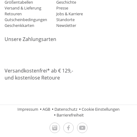
Größentabellen
Geschichte
Versand & Lieferung
Presse
Retouren
Jobs & Karriere
Gutscheinbedingungen
Standorte
Geschenkkarten
Newsletter
Unsere Zahlungsarten
Klarna
Mastercard
Visa
Diners
Applepay
Amazon
Paypa
Versandkostenfrei* ab € 129,-
und kostenlose Retoure
DHL
Gebrüder Weiss
Impressum
AGB
Datenschutz
Cookie Einstellungen
Barrierefreiheit