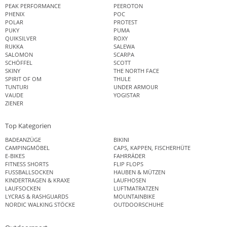
PEAK PERFORMANCE
PEEROTON
PHENIX
POC
POLAR
PROTEST
PUKY
PUMA
QUIKSILVER
ROXY
RUKKA
SALEWA
SALOMON
SCARPA
SCHÖFFEL
SCOTT
SKINY
THE NORTH FACE
SPIRIT OF OM
THULE
TUNTURI
UNDER ARMOUR
VAUDE
YOGISTAR
ZIENER
Top Kategorien
BADEANZÜGE
BIKINI
CAMPINGMÖBEL
CAPS, KAPPEN, FISCHERHÜTE
E-BIKES
FAHRRÄDER
FITNESS SHORTS
FLIP FLOPS
FUSSBALLSOCKEN
HAUBEN & MÜTZEN
KINDERTRAGEN & KRAXE
LAUFHOSEN
LAUFSOCKEN
LUFTMATRATZEN
LYCRAS & RASHGUARDS
MOUNTAINBIKE
NORDIC WALKING STÖCKE
OUTDOORSCHUHE