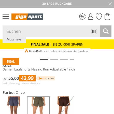
30 TAGE RÜCKGABE
Nachhaltig
PREIS & WERT
SALE
Must have
FINAL SALE
|
BIS ZU -50% SPAREN
Beliebt!
6 Personen sehen sich diesen Artikel gerade an
DEAL
ASICS
Damen Laufshorts Nagino Run Adjustable 4inch
43,99
55,00
Jetzt
sparen
UVP
inkl. Mwst zzgl.
Versandkosten
Farbe:
Olive