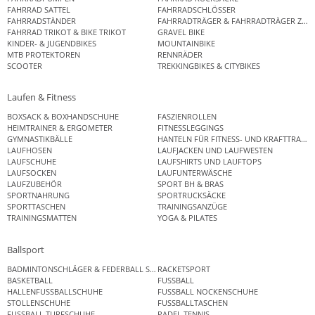
FAHRRAD SATTEL
FAHRRADSCHLÖSSER
FAHRRADSTÄNDER
FAHRRADTRÄGER & FAHRRADTRÄGER ZUB
FAHRRAD TRIKOT & BIKE TRIKOT
GRAVEL BIKE
KINDER- & JUGENDBIKES
MOUNTAINBIKE
MTB PROTEKTOREN
RENNRÄDER
SCOOTER
TREKKINGBIKES & CITYBIKES
Laufen & Fitness
BOXSACK & BOXHANDSCHUHE
FASZIENROLLEN
HEIMTRAINER & ERGOMETER
FITNESSLEGGINGS
GYMNASTIKBÄLLE
HANTELN FÜR FITNESS- UND KRAFTTRAINI
LAUFHOSEN
LAUFJACKEN UND LAUFWESTEN
LAUFSCHUHE
LAUFSHIRTS UND LAUFTOPS
LAUFSOCKEN
LAUFUNTERWÄSCHE
LAUFZUBEHÖR
SPORT BH & BRAS
SPORTNAHRUNG
SPORTRUCKSÄCKE
SPORTTASCHEN
TRAININGSANZÜGE
TRAININGSMATTEN
YOGA & PILATES
Ballsport
BADMINTONSCHLÄGER & FEDERBALL SETS
RACKETSPORT
BASKETBALL
FUSSBALL
HALLENFUSSBALLSCHUHE
FUSSBALL NOCKENSCHUHE
STOLLENSCHUHE
FUSSBALLTASCHEN
FUSSBALL TURFSCHUHE
PADEL TENNIS