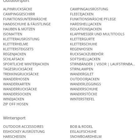
Outdoorsport
ALPINRUCKSÄCKE
CAMPINGAUSRÜSTUNG
CAMPINGGESCHIRR
FLEECEJACKEN
FUNKTIONSUNTERWÄSCHE
FUNKTIONSWÄSCHE PFLEGE
HANDSCHUHE & FÄUSTLINGE
HARDSHELLJACKEN
HAUBEN & MÜTZEN
ISOLATIONSJACKEN
ISOMATTEN
KLAPPMESSER UND MULTITOOLS
KLETTERAUSRÜSTUNG
KLETTERGURTE
KLETTERHELME
KLETTERSCHUHE
KLETTERSTEIGSETS
REGENHOSEN
REGENJACKEN
RUCKSACKZUBEHÖR
SCHLAFSACK
SOFTSHELLJACKEN
SPORTLICHE WINTERJACKEN
STIRNBÄNDER | VISOR | LAUFSTIRNBAND
TAGESRUCKSÄCKE
STIRNLAMPEN
TREKKINGRUCKSÄCKE
WANDERGILET
WANDERHOSEN
OUTDOORJACKEN
WANDERKARTEN
WANDERLEGGINGS
WANDERRUCKSÄCKE
WANDERSCHUHE
WANDERSOCKEN
WANDERSTÖCKE
WINDJACKEN
WINTERSTIEFEL
ZIP OFF HOSEN
Wintersport
OUTDOOR ACCESSOIRES
BOB & RODEL
EISHOCKEY AUSRÜSTUNG
EISLAUFSCHUHE
HARSCHEISEN
SNOWBOARDHELM