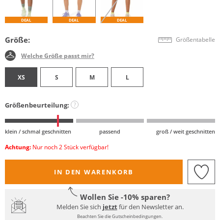
DEAL
DEAL
DEAL
Größe:
Größentabelle
Welche Größe passt mir?
XS
S
M
L
Größenbeurteilung:
?
klein / schmal geschnitten
passend
groß / weit geschnitten
Achtung:
Nur noch 2 Stück verfügbar!
IN DEN WARENKORB
Wollen Sie -10% sparen?
Melden Sie sich
jetzt
für den Newsletter an.
Beachten Sie die Gutscheinbedingungen.