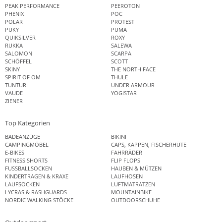
PEAK PERFORMANCE
PEEROTON
PHENIX
POC
POLAR
PROTEST
PUKY
PUMA
QUIKSILVER
ROXY
RUKKA
SALEWA
SALOMON
SCARPA
SCHÖFFEL
SCOTT
SKINY
THE NORTH FACE
SPIRIT OF OM
THULE
TUNTURI
UNDER ARMOUR
VAUDE
YOGISTAR
ZIENER
Top Kategorien
BADEANZÜGE
BIKINI
CAMPINGMÖBEL
CAPS, KAPPEN, FISCHERHÜTE
E-BIKES
FAHRRÄDER
FITNESS SHORTS
FLIP FLOPS
FUSSBALLSOCKEN
HAUBEN & MÜTZEN
KINDERTRAGEN & KRAXE
LAUFHOSEN
LAUFSOCKEN
LUFTMATRATZEN
LYCRAS & RASHGUARDS
MOUNTAINBIKE
NORDIC WALKING STÖCKE
OUTDOORSCHUHE