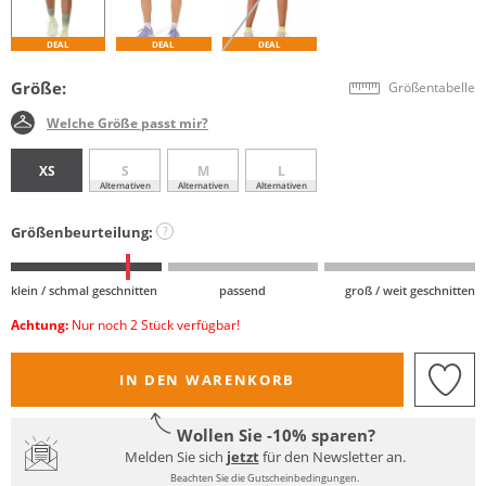
DEAL
DEAL
DEAL
Größe:
Größentabelle
Welche Größe passt mir?
XS
S
M
L
Alternativen
Alternativen
Alternativen
Größenbeurteilung:
?
klein / schmal geschnitten
passend
groß / weit geschnitten
Achtung:
Nur noch 2 Stück verfügbar!
IN DEN WARENKORB
Wollen Sie -10% sparen?
Melden Sie sich
jetzt
für den Newsletter an.
Beachten Sie die Gutscheinbedingungen.