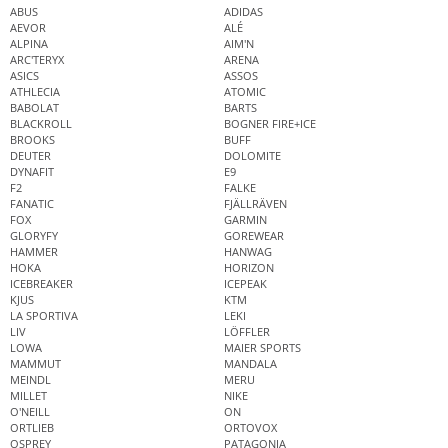
ABUS
ADIDAS
AEVOR
ALÉ
ALPINA
AIM'N
ARC'TERYX
ARENA
ASICS
ASSOS
ATHLECIA
ATOMIC
BABOLAT
BARTS
BLACKROLL
BOGNER FIRE+ICE
BROOKS
BUFF
DEUTER
DOLOMITE
DYNAFIT
E9
F2
FALKE
FANATIC
FJÄLLRÄVEN
FOX
GARMIN
GLORYFY
GOREWEAR
HAMMER
HANWAG
HOKA
HORIZON
ICEBREAKER
ICEPEAK
KJUS
KTM
LA SPORTIVA
LEKI
LIV
LÖFFLER
LOWA
MAIER SPORTS
MAMMUT
MANDALA
MEINDL
MERU
MILLET
NIKE
O'NEILL
ON
ORTLIEB
ORTOVOX
OSPREY
PATAGONIA