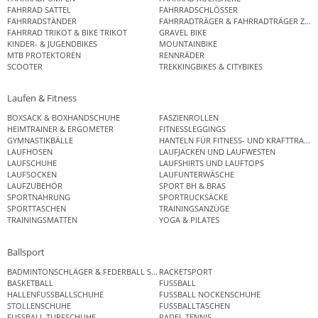
FAHRRAD SATTEL
FAHRRADSCHLÖSSER
FAHRRADSTÄNDER
FAHRRADTRÄGER & FAHRRADTRÄGER ZUB
FAHRRAD TRIKOT & BIKE TRIKOT
GRAVEL BIKE
KINDER- & JUGENDBIKES
MOUNTAINBIKE
MTB PROTEKTOREN
RENNRÄDER
SCOOTER
TREKKINGBIKES & CITYBIKES
Laufen & Fitness
BOXSACK & BOXHANDSCHUHE
FASZIENROLLEN
HEIMTRAINER & ERGOMETER
FITNESSLEGGINGS
GYMNASTIKBÄLLE
HANTELN FÜR FITNESS- UND KRAFTTRAINI
LAUFHOSEN
LAUFJACKEN UND LAUFWESTEN
LAUFSCHUHE
LAUFSHIRTS UND LAUFTOPS
LAUFSOCKEN
LAUFUNTERWÄSCHE
LAUFZUBEHÖR
SPORT BH & BRAS
SPORTNAHRUNG
SPORTRUCKSÄCKE
SPORTTASCHEN
TRAININGSANZÜGE
TRAININGSMATTEN
YOGA & PILATES
Ballsport
BADMINTONSCHLÄGER & FEDERBALL SETS
RACKETSPORT
BASKETBALL
FUSSBALL
HALLENFUSSBALLSCHUHE
FUSSBALL NOCKENSCHUHE
STOLLENSCHUHE
FUSSBALLTASCHEN
FUSSBALL TURFSCHUHE
PADEL TENNIS