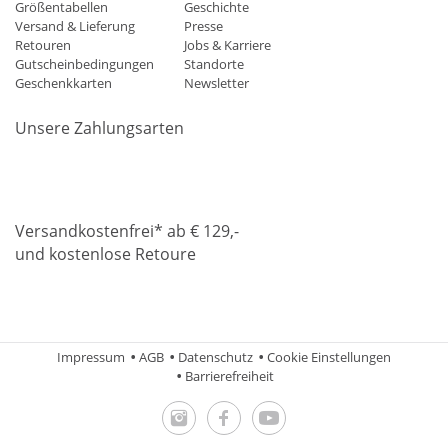
Größentabellen
Geschichte
Versand & Lieferung
Presse
Retouren
Jobs & Karriere
Gutscheinbedingungen
Standorte
Geschenkkarten
Newsletter
Unsere Zahlungsarten
Klarna
Mastercard
Visa
Diners
Applepay
Amazon
Paypa
Versandkostenfrei* ab € 129,-
und kostenlose Retoure
DHL
Gebrüder Weiss
Impressum
AGB
Datenschutz
Cookie Einstellungen
Barrierefreiheit