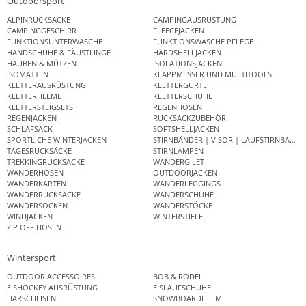
Outdoorsport
ALPINRUCKSÄCKE
CAMPINGAUSRÜSTUNG
CAMPINGGESCHIRR
FLEECEJACKEN
FUNKTIONSUNTERWÄSCHE
FUNKTIONSWÄSCHE PFLEGE
HANDSCHUHE & FÄUSTLINGE
HARDSHELLJACKEN
HAUBEN & MÜTZEN
ISOLATIONSJACKEN
ISOMATTEN
KLAPPMESSER UND MULTITOOLS
KLETTERAUSRÜSTUNG
KLETTERGURTE
KLETTERHELME
KLETTERSCHUHE
KLETTERSTEIGSETS
REGENHOSEN
REGENJACKEN
RUCKSACKZUBEHÖR
SCHLAFSACK
SOFTSHELLJACKEN
SPORTLICHE WINTERJACKEN
STIRNBÄNDER | VISOR | LAUFSTIRNBAND
TAGESRUCKSÄCKE
STIRNLAMPEN
TREKKINGRUCKSÄCKE
WANDERGILET
WANDERHOSEN
OUTDOORJACKEN
WANDERKARTEN
WANDERLEGGINGS
WANDERRUCKSÄCKE
WANDERSCHUHE
WANDERSOCKEN
WANDERSTÖCKE
WINDJACKEN
WINTERSTIEFEL
ZIP OFF HOSEN
Wintersport
OUTDOOR ACCESSOIRES
BOB & RODEL
EISHOCKEY AUSRÜSTUNG
EISLAUFSCHUHE
HARSCHEISEN
SNOWBOARDHELM