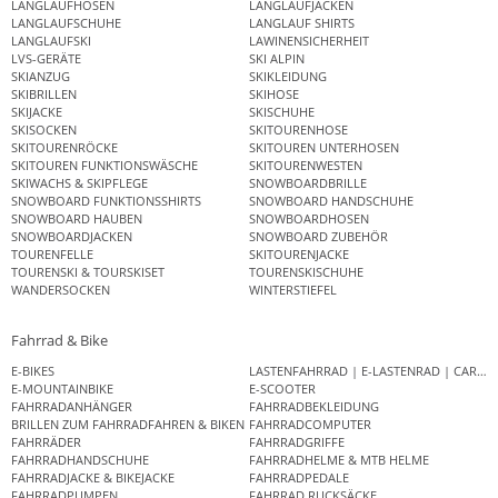
LANGLAUFHOSEN
LANGLAUFJACKEN
LANGLAUFSCHUHE
LANGLAUF SHIRTS
LANGLAUFSKI
LAWINENSICHERHEIT
LVS-GERÄTE
SKI ALPIN
SKIANZUG
SKIKLEIDUNG
SKIBRILLEN
SKIHOSE
SKIJACKE
SKISCHUHE
SKISOCKEN
SKITOURENHOSE
SKITOURENRÖCKE
SKITOUREN UNTERHOSEN
SKITOUREN FUNKTIONSWÄSCHE
SKITOURENWESTEN
SKIWACHS & SKIPFLEGE
SNOWBOARDBRILLE
SNOWBOARD FUNKTIONSSHIRTS
SNOWBOARD HANDSCHUHE
SNOWBOARD HAUBEN
SNOWBOARDHOSEN
SNOWBOARDJACKEN
SNOWBOARD ZUBEHÖR
TOURENFELLE
SKITOURENJACKE
TOURENSKI & TOURSKISET
TOURENSKISCHUHE
WANDERSOCKEN
WINTERSTIEFEL
Fahrrad & Bike
E-BIKES
LASTENFAHRRAD | E-LASTENRAD | CAR
E-MOUNTAINBIKE
E-SCOOTER
FAHRRADANHÄNGER
FAHRRADBEKLEIDUNG
BRILLEN ZUM FAHRRADFAHREN & BIKEN
FAHRRADCOMPUTER
FAHRRÄDER
FAHRRADGRIFFE
FAHRRADHANDSCHUHE
FAHRRADHELME & MTB HELME
FAHRRADJACKE & BIKEJACKE
FAHRRADPEDALE
FAHRRADPUMPEN
FAHRRAD RUCKSÄCKE