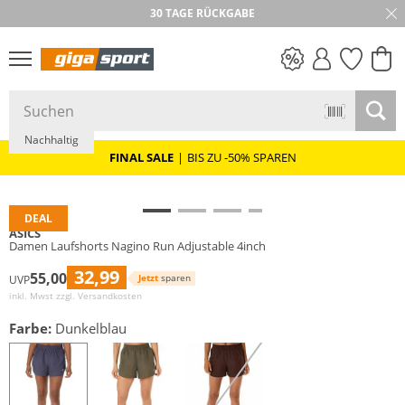
30 TAGE RÜCKGABE
PREIS & WERT
SALE
Nachhaltig
FINAL SALE
|
BIS ZU -50% SPAREN
DEAL
ASICS
Damen Laufshorts Nagino Run Adjustable 4inch
32,99
55,00
Jetzt
sparen
UVP
inkl. Mwst zzgl.
Versandkosten
Farbe:
Dunkelblau