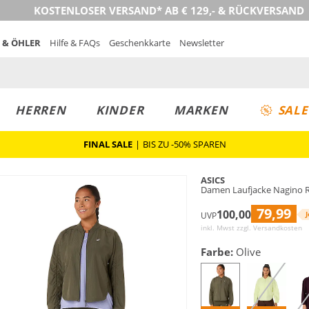
KOSTENLOSER VERSAND* AB € 129,- & RÜCKVERSAND
 & ÖHLER
Hilfe & FAQs
Geschenkkarte
Newsletter
HERREN
KINDER
MARKEN
SALE
FINAL SALE
|
BIS ZU -50% SPAREN
ASICS
Damen Laufjacke Nagino R
79,99
100,00
J
UVP
inkl. Mwst zzgl.
Versandkosten
Farbe:
Olive