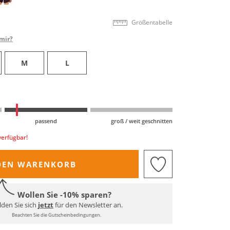
Größentabelle
mir?
M
L
passend
groß / weit geschnitten
verfügbar!
DEN WARENKORB
Wollen Sie -10% sparen?
den Sie sich
jetzt
für den Newsletter an.
Beachten Sie die Gutscheinbedingungen.