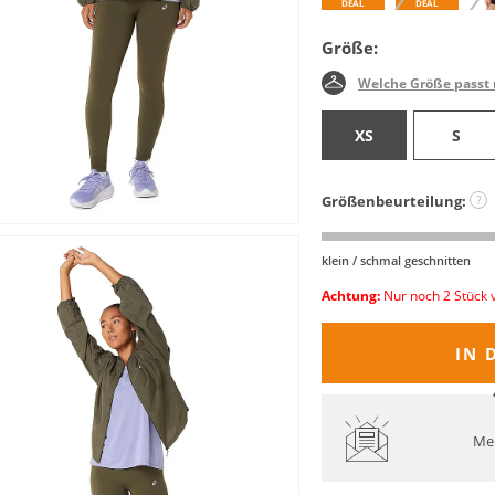
DEAL
DEAL
Größe:
Welche Größe passt 
XS
S
Größenbeurteilung:
?
klein / schmal geschnitten
Achtung:
Nur noch 2 Stück 
IN 
Mel