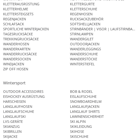
KLETTERAUSRÜSTUNG
KLETTERGURTE
KLETTERHELME
KLETTERSCHUHE
KLETTERSTEIGSETS
REGENHOSEN
REGENJACKEN
RUCKSACKZUBEHÖR
SCHLAFSACK
SOFTSHELLJACKEN
SPORTLICHE WINTERJACKEN
STIRNBÄNDER | VISOR | LAUFSTIRNBAND
TAGESRUCKSÄCKE
STIRNLAMPEN
TREKKINGRUCKSÄCKE
WANDERGILET
WANDERHOSEN
OUTDOORJACKEN
WANDERKARTEN
WANDERLEGGINGS
WANDERRUCKSÄCKE
WANDERSCHUHE
WANDERSOCKEN
WANDERSTÖCKE
WINDJACKEN
WINTERSTIEFEL
ZIP OFF HOSEN
Wintersport
OUTDOOR ACCESSOIRES
BOB & RODEL
EISHOCKEY AUSRÜSTUNG
EISLAUFSCHUHE
HARSCHEISEN
SNOWBOARDHELM
LANGLAUFHOSEN
LANGLAUFJACKEN
LANGLAUFSCHUHE
LANGLAUF SHIRTS
LANGLAUFSKI
LAWINENSICHERHEIT
LVS-GERÄTE
SKI ALPIN
SKIANZUG
SKIKLEIDUNG
SKIBRILLEN
SKIHOSE
SKIJACKE
SKISCHUHE