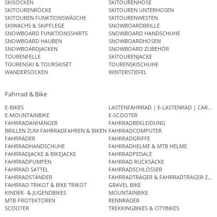
SKISOCKEN
SKITOURENHOSE
SKITOURENRÖCKE
SKITOUREN UNTERHOSEN
SKITOUREN FUNKTIONSWÄSCHE
SKITOURENWESTEN
SKIWACHS & SKIPFLEGE
SNOWBOARDBRILLE
SNOWBOARD FUNKTIONSSHIRTS
SNOWBOARD HANDSCHUHE
SNOWBOARD HAUBEN
SNOWBOARDHOSEN
SNOWBOARDJACKEN
SNOWBOARD ZUBEHÖR
TOURENFELLE
SKITOURENJACKE
TOURENSKI & TOURSKISET
TOURENSKISCHUHE
WANDERSOCKEN
WINTERSTIEFEL
Fahrrad & Bike
E-BIKES
LASTENFAHRRAD | E-LASTENRAD | CAR
E-MOUNTAINBIKE
E-SCOOTER
FAHRRADANHÄNGER
FAHRRADBEKLEIDUNG
BRILLEN ZUM FAHRRADFAHREN & BIKEN
FAHRRADCOMPUTER
FAHRRÄDER
FAHRRADGRIFFE
FAHRRADHANDSCHUHE
FAHRRADHELME & MTB HELME
FAHRRADJACKE & BIKEJACKE
FAHRRADPEDALE
FAHRRADPUMPEN
FAHRRAD RUCKSÄCKE
FAHRRAD SATTEL
FAHRRADSCHLÖSSER
FAHRRADSTÄNDER
FAHRRADTRÄGER & FAHRRADTRÄGER ZUB
FAHRRAD TRIKOT & BIKE TRIKOT
GRAVEL BIKE
KINDER- & JUGENDBIKES
MOUNTAINBIKE
MTB PROTEKTOREN
RENNRÄDER
SCOOTER
TREKKINGBIKES & CITYBIKES