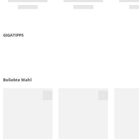
GIGATIPPS
LAUFSCHUHE GUIDE
5 KR
Beliebte Wahl