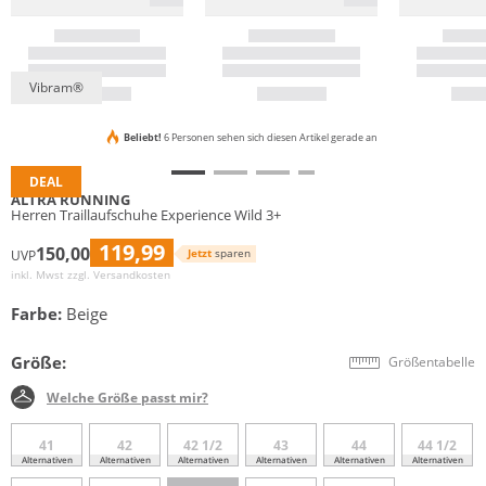
Vibram®
Beliebt!
6 Personen sehen sich diesen Artikel gerade an
DEAL
ALTRA RUNNING
Herren Traillaufschuhe Experience Wild 3+
119,99
150,00
Jetzt
sparen
UVP
inkl. Mwst zzgl.
Versandkosten
Farbe:
Beige
Größe:
Größentabelle
Welche Größe passt mir?
41
42
42 1/2
43
44
44 1/2
Alternativen
Alternativen
Alternativen
Alternativen
Alternativen
Alternativen