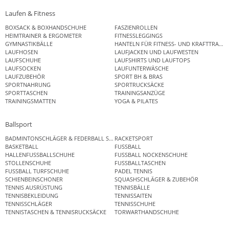
Laufen & Fitness
BOXSACK & BOXHANDSCHUHE
FASZIENROLLEN
HEIMTRAINER & ERGOMETER
FITNESSLEGGINGS
GYMNASTIKBÄLLE
HANTELN FÜR FITNESS- UND KRAFTTRAINI
LAUFHOSEN
LAUFJACKEN UND LAUFWESTEN
LAUFSCHUHE
LAUFSHIRTS UND LAUFTOPS
LAUFSOCKEN
LAUFUNTERWÄSCHE
LAUFZUBEHÖR
SPORT BH & BRAS
SPORTNAHRUNG
SPORTRUCKSÄCKE
SPORTTASCHEN
TRAININGSANZÜGE
TRAININGSMATTEN
YOGA & PILATES
Ballsport
BADMINTONSCHLÄGER & FEDERBALL SETS
RACKETSPORT
BASKETBALL
FUSSBALL
HALLENFUSSBALLSCHUHE
FUSSBALL NOCKENSCHUHE
STOLLENSCHUHE
FUSSBALLTASCHEN
FUSSBALL TURFSCHUHE
PADEL TENNIS
SCHIENBEINSCHONER
SQUASHSCHLÄGER & ZUBEHÖR
TENNIS AUSRÜSTUNG
TENNISBÄLLE
TENNISBEKLEIDUNG
TENNISSAITEN
TENNISSCHLÄGER
TENNISSCHUHE
TENNISTASCHEN & TENNISRUCKSÄCKE
TORWARTHANDSCHUHE