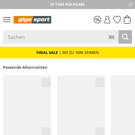
30 TAGE RÜCKGABE
PREIS & WERT
SALE
FINAL SALE
|
BIS ZU -50% SPAREN
Passende Alternativen