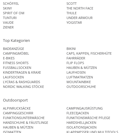
SCHÖFFEL
SCOTT
SKINY
THE NORTH FACE
SPIRIT OF OM
THULE
TUNTURI
UNDER ARMOUR
VAUDE
YOGISTAR
ZIENER
Top Kategorien
BADEANZÜGE
BIKINI
CAMPINGMÖBEL
CAPS, KAPPEN, FISCHERHÜTE
E-BIKES
FAHRRÄDER
FITNESS SHORTS
FLIP FLOPS
FUSSBALLSOCKEN
HAUBEN & MÜTZEN
KINDERTRAGEN & KRAXE
LAUFHOSEN
LAUFSOCKEN
LUFTMATRATZEN
LYCRAS & RASHGUARDS
MOUNTAINBIKE
NORDIC WALKING STÖCKE
OUTDOORSCHUHE
Outdoorsport
ALPINRUCKSÄCKE
CAMPINGAUSRÜSTUNG
CAMPINGGESCHIRR
FLEECEJACKEN
FUNKTIONSUNTERWÄSCHE
FUNKTIONSWÄSCHE PFLEGE
HANDSCHUHE & FÄUSTLINGE
HARDSHELLJACKEN
HAUBEN & MÜTZEN
ISOLATIONSJACKEN
ISOMATTEN
KLAPPMESSER UND MULTITOOLS