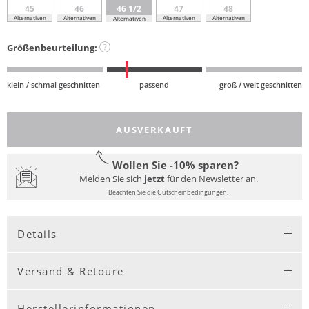
45
46
46 1/2
47
48
Alternativen
Alternativen
Alternativen
Alternativen
Alternativen
Größenbeurteilung:
?
klein / schmal geschnitten
passend
groß / weit geschnitten
AUSVERKAUFT
Wollen Sie -10% sparen?
Melden Sie sich
jetzt
für den Newsletter an.
Beachten Sie die Gutscheinbedingungen.
Details
Versand & Retoure
Herstellerinformationen