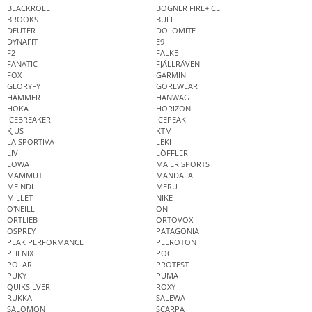
BLACKROLL
BOGNER FIRE+ICE
BROOKS
BUFF
DEUTER
DOLOMITE
DYNAFIT
E9
F2
FALKE
FANATIC
FJÄLLRÄVEN
FOX
GARMIN
GLORYFY
GOREWEAR
HAMMER
HANWAG
HOKA
HORIZON
ICEBREAKER
ICEPEAK
KJUS
KTM
LA SPORTIVA
LEKI
LIV
LÖFFLER
LOWA
MAIER SPORTS
MAMMUT
MANDALA
MEINDL
MERU
MILLET
NIKE
O'NEILL
ON
ORTLIEB
ORTOVOX
OSPREY
PATAGONIA
PEAK PERFORMANCE
PEEROTON
PHENIX
POC
POLAR
PROTEST
PUKY
PUMA
QUIKSILVER
ROXY
RUKKA
SALEWA
SALOMON
SCARPA