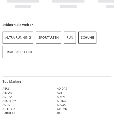
Stöbern Sie weiter
ALTRA RUNNING
SPORTARTEN
RUN
SCHUHE
TRAIL LAUFSCHUHE
Top Marken
ABUS
ADIDAS
AEVOR
ALÉ
ALPINA
AIM'N
ARC'TERYX
ARENA
ASICS
ASSOS
ATHLECIA
ATOMIC
BABOLAT
BARTS