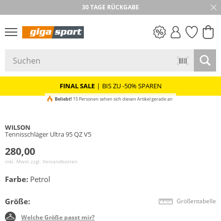
30 TAGE RÜCKGABE
PREIS & WERT
SALE
FINAL SALE
|
BIS ZU -50% SPAREN
Beliebt!
15 Personen sehen sich diesen Artikel gerade an
WILSON
Tennisschläger Ultra 95 QZ V5
280,00
inkl. Mwst zzgl.
Versandkosten
Farbe:
Petrol
Größe:
Größentabelle
Welche Größe passt mir?