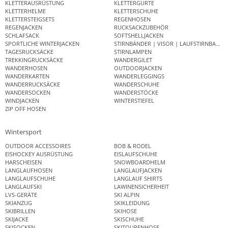
KLETTERAUSRÜSTUNG
KLETTERGURTE
KLETTERHELME
KLETTERSCHUHE
KLETTERSTEIGSETS
REGENHOSEN
REGENJACKEN
RUCKSACKZUBEHÖR
SCHLAFSACK
SOFTSHELLJACKEN
SPORTLICHE WINTERJACKEN
STIRNBÄNDER | VISOR | LAUFSTIRNBAND
TAGESRUCKSÄCKE
STIRNLAMPEN
TREKKINGRUCKSÄCKE
WANDERGILET
WANDERHOSEN
OUTDOORJACKEN
WANDERKARTEN
WANDERLEGGINGS
WANDERRUCKSÄCKE
WANDERSCHUHE
WANDERSOCKEN
WANDERSTÖCKE
WINDJACKEN
WINTERSTIEFEL
ZIP OFF HOSEN
Wintersport
OUTDOOR ACCESSOIRES
BOB & RODEL
EISHOCKEY AUSRÜSTUNG
EISLAUFSCHUHE
HARSCHEISEN
SNOWBOARDHELM
LANGLAUFHOSEN
LANGLAUFJACKEN
LANGLAUFSCHUHE
LANGLAUF SHIRTS
LANGLAUFSKI
LAWINENSICHERHEIT
LVS-GERÄTE
SKI ALPIN
SKIANZUG
SKIKLEIDUNG
SKIBRILLEN
SKIHOSE
SKIJACKE
SKISCHUHE
SKISOCKEN
SKITOURENHOSE