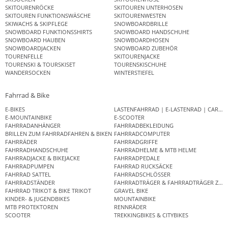
SKITOURENRÖCKE
SKITOUREN UNTERHOSEN
SKITOUREN FUNKTIONSWÄSCHE
SKITOURENWESTEN
SKIWACHS & SKIPFLEGE
SNOWBOARDBRILLE
SNOWBOARD FUNKTIONSSHIRTS
SNOWBOARD HANDSCHUHE
SNOWBOARD HAUBEN
SNOWBOARDHOSEN
SNOWBOARDJACKEN
SNOWBOARD ZUBEHÖR
TOURENFELLE
SKITOURENJACKE
TOURENSKI & TOURSKISET
TOURENSKISCHUHE
WANDERSOCKEN
WINTERSTIEFEL
Fahrrad & Bike
E-BIKES
LASTENFAHRRAD | E-LASTENRAD | CAR
E-MOUNTAINBIKE
E-SCOOTER
FAHRRADANHÄNGER
FAHRRADBEKLEIDUNG
BRILLEN ZUM FAHRRADFAHREN & BIKEN
FAHRRADCOMPUTER
FAHRRÄDER
FAHRRADGRIFFE
FAHRRADHANDSCHUHE
FAHRRADHELME & MTB HELME
FAHRRADJACKE & BIKEJACKE
FAHRRADPEDALE
FAHRRADPUMPEN
FAHRRAD RUCKSÄCKE
FAHRRAD SATTEL
FAHRRADSCHLÖSSER
FAHRRADSTÄNDER
FAHRRADTRÄGER & FAHRRADTRÄGER ZUB
FAHRRAD TRIKOT & BIKE TRIKOT
GRAVEL BIKE
KINDER- & JUGENDBIKES
MOUNTAINBIKE
MTB PROTEKTOREN
RENNRÄDER
SCOOTER
TREKKINGBIKES & CITYBIKES