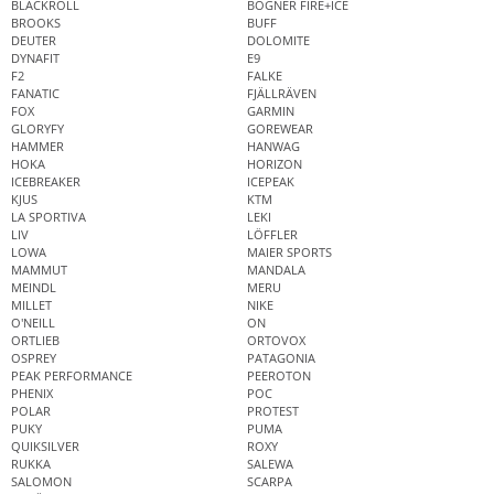
BLACKROLL
BOGNER FIRE+ICE
BROOKS
BUFF
DEUTER
DOLOMITE
DYNAFIT
E9
F2
FALKE
FANATIC
FJÄLLRÄVEN
FOX
GARMIN
GLORYFY
GOREWEAR
HAMMER
HANWAG
HOKA
HORIZON
ICEBREAKER
ICEPEAK
KJUS
KTM
LA SPORTIVA
LEKI
LIV
LÖFFLER
LOWA
MAIER SPORTS
MAMMUT
MANDALA
MEINDL
MERU
MILLET
NIKE
O'NEILL
ON
ORTLIEB
ORTOVOX
OSPREY
PATAGONIA
PEAK PERFORMANCE
PEEROTON
PHENIX
POC
POLAR
PROTEST
PUKY
PUMA
QUIKSILVER
ROXY
RUKKA
SALEWA
SALOMON
SCARPA