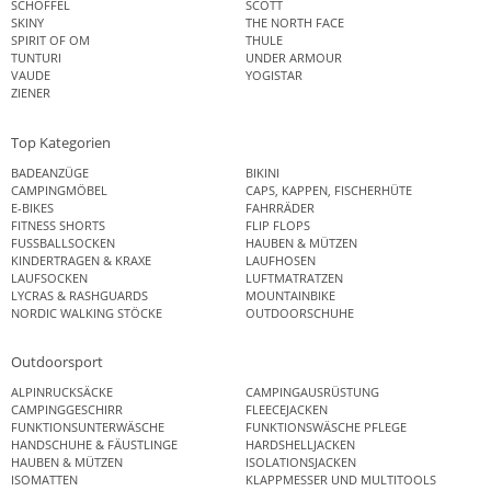
SCHÖFFEL
SCOTT
SKINY
THE NORTH FACE
SPIRIT OF OM
THULE
TUNTURI
UNDER ARMOUR
VAUDE
YOGISTAR
ZIENER
Top Kategorien
BADEANZÜGE
BIKINI
CAMPINGMÖBEL
CAPS, KAPPEN, FISCHERHÜTE
E-BIKES
FAHRRÄDER
FITNESS SHORTS
FLIP FLOPS
FUSSBALLSOCKEN
HAUBEN & MÜTZEN
KINDERTRAGEN & KRAXE
LAUFHOSEN
LAUFSOCKEN
LUFTMATRATZEN
LYCRAS & RASHGUARDS
MOUNTAINBIKE
NORDIC WALKING STÖCKE
OUTDOORSCHUHE
Outdoorsport
ALPINRUCKSÄCKE
CAMPINGAUSRÜSTUNG
CAMPINGGESCHIRR
FLEECEJACKEN
FUNKTIONSUNTERWÄSCHE
FUNKTIONSWÄSCHE PFLEGE
HANDSCHUHE & FÄUSTLINGE
HARDSHELLJACKEN
HAUBEN & MÜTZEN
ISOLATIONSJACKEN
ISOMATTEN
KLAPPMESSER UND MULTITOOLS