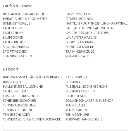
Laufen & Fitness
BOXSACK & BOXHANDSCHUHE
FASZIENROLLEN
HEIMTRAINER & ERGOMETER
FITNESSLEGGINGS
GYMNASTIKBÄLLE
HANTELN FÜR FITNESS- UND KRAFTTRAINI
LAUFHOSEN
LAUFJACKEN UND LAUFWESTEN
LAUFSCHUHE
LAUFSHIRTS UND LAUFTOPS
LAUFSOCKEN
LAUFUNTERWÄSCHE
LAUFZUBEHÖR
SPORT BH & BRAS
SPORTNAHRUNG
SPORTRUCKSÄCKE
SPORTTASCHEN
TRAININGSANZÜGE
TRAININGSMATTEN
YOGA & PILATES
Ballsport
BADMINTONSCHLÄGER & FEDERBALL SETS
RACKETSPORT
BASKETBALL
FUSSBALL
HALLENFUSSBALLSCHUHE
FUSSBALL NOCKENSCHUHE
STOLLENSCHUHE
FUSSBALLTASCHEN
FUSSBALL TURFSCHUHE
PADEL TENNIS
SCHIENBEINSCHONER
SQUASHSCHLÄGER & ZUBEHÖR
TENNIS AUSRÜSTUNG
TENNISBÄLLE
TENNISBEKLEIDUNG
TENNISSAITEN
TENNISSCHLÄGER
TENNISSCHUHE
TENNISTASCHEN & TENNISRUCKSÄCKE
TORWARTHANDSCHUHE