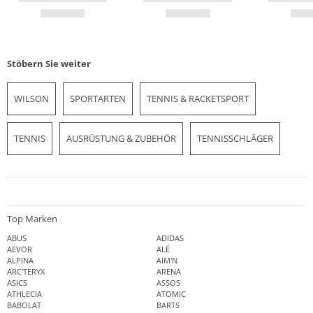
Stöbern Sie weiter
WILSON
SPORTARTEN
TENNIS & RACKETSPORT
TENNIS
AUSRÜSTUNG & ZUBEHÖR
TENNISSCHLÄGER
Top Marken
ABUS
ADIDAS
AEVOR
ALÉ
ALPINA
AIM'N
ARC'TERYX
ARENA
ASICS
ASSOS
ATHLECIA
ATOMIC
BABOLAT
BARTS