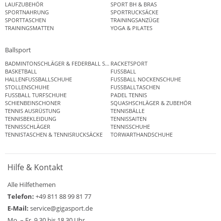
LAUFZUBEHÖR
SPORT BH & BRAS
SPORTNAHRUNG
SPORTRUCKSÄCKE
SPORTTASCHEN
TRAININGSANZÜGE
TRAININGSMATTEN
YOGA & PILATES
Ballsport
BADMINTONSCHLÄGER & FEDERBALL SETS
RACKETSPORT
BASKETBALL
FUSSBALL
HALLENFUSSBALLSCHUHE
FUSSBALL NOCKENSCHUHE
STOLLENSCHUHE
FUSSBALLTASCHEN
FUSSBALL TURFSCHUHE
PADEL TENNIS
SCHIENBEINSCHONER
SQUASHSCHLÄGER & ZUBEHÖR
TENNIS AUSRÜSTUNG
TENNISBÄLLE
TENNISBEKLEIDUNG
TENNISSAITEN
TENNISSCHLÄGER
TENNISSCHUHE
TENNISTASCHEN & TENNISRUCKSÄCKE
TORWARTHANDSCHUHE
Hilfe & Kontakt
Alle Hilfethemen
Telefon:
+49 811 88 99 81 77
E-Mail:
service@gigasport.de
Mo. – Fr. 9.30 bis 18.30 Uhr