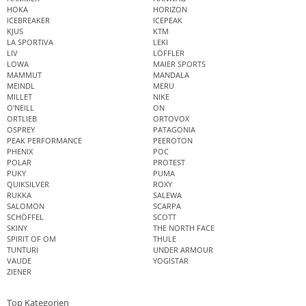
HOKA
HORIZON
ICEBREAKER
ICEPEAK
KJUS
KTM
LA SPORTIVA
LEKI
LIV
LÖFFLER
LOWA
MAIER SPORTS
MAMMUT
MANDALA
MEINDL
MERU
MILLET
NIKE
O'NEILL
ON
ORTLIEB
ORTOVOX
OSPREY
PATAGONIA
PEAK PERFORMANCE
PEEROTON
PHENIX
POC
POLAR
PROTEST
PUKY
PUMA
QUIKSILVER
ROXY
RUKKA
SALEWA
SALOMON
SCARPA
SCHÖFFEL
SCOTT
SKINY
THE NORTH FACE
SPIRIT OF OM
THULE
TUNTURI
UNDER ARMOUR
VAUDE
YOGISTAR
ZIENER
Top Kategorien