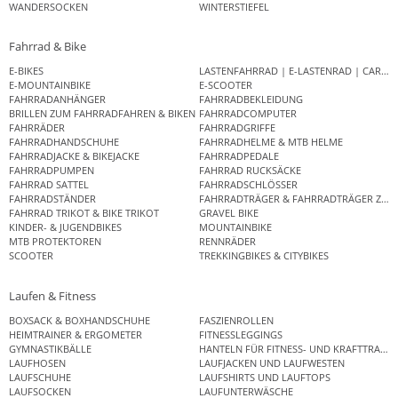
WANDERSOCKEN
WINTERSTIEFEL
Fahrrad & Bike
E-BIKES
LASTENFAHRRAD | E-LASTENRAD | CAR
E-MOUNTAINBIKE
E-SCOOTER
FAHRRADANHÄNGER
FAHRRADBEKLEIDUNG
BRILLEN ZUM FAHRRADFAHREN & BIKEN
FAHRRADCOMPUTER
FAHRRÄDER
FAHRRADGRIFFE
FAHRRADHANDSCHUHE
FAHRRADHELME & MTB HELME
FAHRRADJACKE & BIKEJACKE
FAHRRADPEDALE
FAHRRADPUMPEN
FAHRRAD RUCKSÄCKE
FAHRRAD SATTEL
FAHRRADSCHLÖSSER
FAHRRADSTÄNDER
FAHRRADTRÄGER & FAHRRADTRÄGER ZUB
FAHRRAD TRIKOT & BIKE TRIKOT
GRAVEL BIKE
KINDER- & JUGENDBIKES
MOUNTAINBIKE
MTB PROTEKTOREN
RENNRÄDER
SCOOTER
TREKKINGBIKES & CITYBIKES
Laufen & Fitness
BOXSACK & BOXHANDSCHUHE
FASZIENROLLEN
HEIMTRAINER & ERGOMETER
FITNESSLEGGINGS
GYMNASTIKBÄLLE
HANTELN FÜR FITNESS- UND KRAFTTRAINI
LAUFHOSEN
LAUFJACKEN UND LAUFWESTEN
LAUFSCHUHE
LAUFSHIRTS UND LAUFTOPS
LAUFSOCKEN
LAUFUNTERWÄSCHE