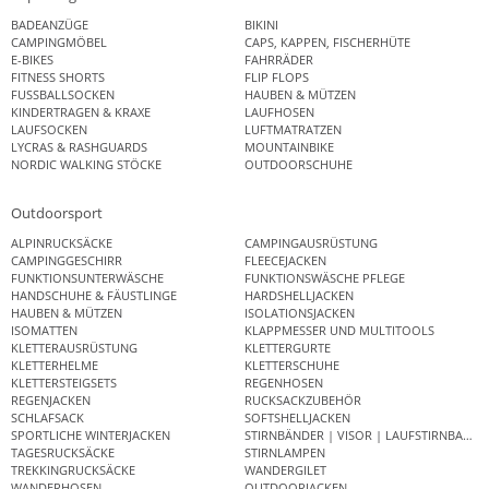
BADEANZÜGE
BIKINI
CAMPINGMÖBEL
CAPS, KAPPEN, FISCHERHÜTE
E-BIKES
FAHRRÄDER
FITNESS SHORTS
FLIP FLOPS
FUSSBALLSOCKEN
HAUBEN & MÜTZEN
KINDERTRAGEN & KRAXE
LAUFHOSEN
LAUFSOCKEN
LUFTMATRATZEN
LYCRAS & RASHGUARDS
MOUNTAINBIKE
NORDIC WALKING STÖCKE
OUTDOORSCHUHE
Outdoorsport
ALPINRUCKSÄCKE
CAMPINGAUSRÜSTUNG
CAMPINGGESCHIRR
FLEECEJACKEN
FUNKTIONSUNTERWÄSCHE
FUNKTIONSWÄSCHE PFLEGE
HANDSCHUHE & FÄUSTLINGE
HARDSHELLJACKEN
HAUBEN & MÜTZEN
ISOLATIONSJACKEN
ISOMATTEN
KLAPPMESSER UND MULTITOOLS
KLETTERAUSRÜSTUNG
KLETTERGURTE
KLETTERHELME
KLETTERSCHUHE
KLETTERSTEIGSETS
REGENHOSEN
REGENJACKEN
RUCKSACKZUBEHÖR
SCHLAFSACK
SOFTSHELLJACKEN
SPORTLICHE WINTERJACKEN
STIRNBÄNDER | VISOR | LAUFSTIRNBAND
TAGESRUCKSÄCKE
STIRNLAMPEN
TREKKINGRUCKSÄCKE
WANDERGILET
WANDERHOSEN
OUTDOORJACKEN