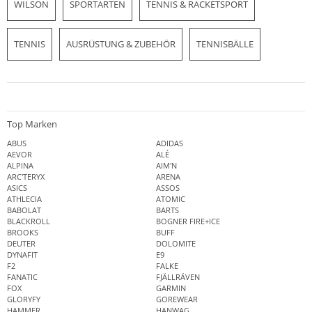
WILSON
SPORTARTEN
TENNIS & RACKETSPORT
TENNIS
AUSRÜSTUNG & ZUBEHÖR
TENNISBÄLLE
Top Marken
ABUS
ADIDAS
AEVOR
ALÉ
ALPINA
AIM'N
ARC'TERYX
ARENA
ASICS
ASSOS
ATHLECIA
ATOMIC
BABOLAT
BARTS
BLACKROLL
BOGNER FIRE+ICE
BROOKS
BUFF
DEUTER
DOLOMITE
DYNAFIT
E9
F2
FALKE
FANATIC
FJÄLLRÄVEN
FOX
GARMIN
GLORYFY
GOREWEAR
HAMMER
HANWAG