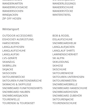
WANDERKARTEN
WANDERLEGGINGS
WANDERRUCKSÄCKE
WANDERSCHUHE
WANDERSOCKEN
WANDERSTÖCKE
WINDJACKEN
WINTERSTIEFEL
ZIP OFF HOSEN
Wintersport
OUTDOOR ACCESSOIRES
BOB & RODEL
EISHOCKEY AUSRÜSTUNG
EISLAUFSCHUHE
HARSCHEISEN
SNOWBOARDHELM
LANGLAUFHOSEN
LANGLAUFJACKEN
LANGLAUFSCHUHE
LANGLAUF SHIRTS
LANGLAUFSKI
LAWINENSICHERHEIT
LVS-GERÄTE
SKI ALPIN
SKIANZUG
SKIKLEIDUNG
SKIBRILLEN
SKIHOSE
SKIJACKE
SKISCHUHE
SKISOCKEN
SKITOURENHOSE
SKITOURENRÖCKE
SKITOUREN UNTERHOSEN
SKITOUREN FUNKTIONSWÄSCHE
SKITOURENWESTEN
SKIWACHS & SKIPFLEGE
SNOWBOARDBRILLE
SNOWBOARD FUNKTIONSSHIRTS
SNOWBOARD HANDSCHUHE
SNOWBOARD HAUBEN
SNOWBOARDHOSEN
SNOWBOARDJACKEN
SNOWBOARD ZUBEHÖR
TOURENFELLE
SKITOURENJACKE
TOURENSKI & TOURSKISET
TOURENSKISCHUHE