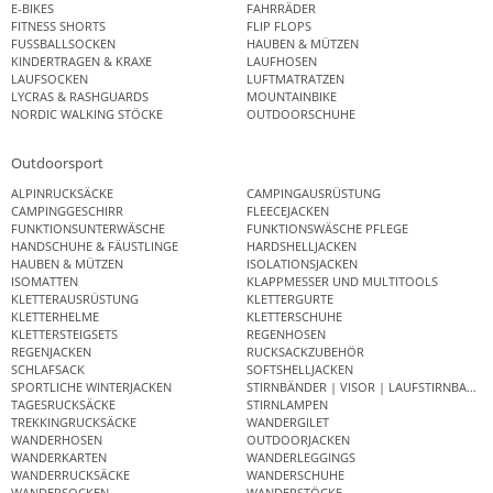
E-BIKES
FAHRRÄDER
FITNESS SHORTS
FLIP FLOPS
FUSSBALLSOCKEN
HAUBEN & MÜTZEN
KINDERTRAGEN & KRAXE
LAUFHOSEN
LAUFSOCKEN
LUFTMATRATZEN
LYCRAS & RASHGUARDS
MOUNTAINBIKE
NORDIC WALKING STÖCKE
OUTDOORSCHUHE
Outdoorsport
ALPINRUCKSÄCKE
CAMPINGAUSRÜSTUNG
CAMPINGGESCHIRR
FLEECEJACKEN
FUNKTIONSUNTERWÄSCHE
FUNKTIONSWÄSCHE PFLEGE
HANDSCHUHE & FÄUSTLINGE
HARDSHELLJACKEN
HAUBEN & MÜTZEN
ISOLATIONSJACKEN
ISOMATTEN
KLAPPMESSER UND MULTITOOLS
KLETTERAUSRÜSTUNG
KLETTERGURTE
KLETTERHELME
KLETTERSCHUHE
KLETTERSTEIGSETS
REGENHOSEN
REGENJACKEN
RUCKSACKZUBEHÖR
SCHLAFSACK
SOFTSHELLJACKEN
SPORTLICHE WINTERJACKEN
STIRNBÄNDER | VISOR | LAUFSTIRNBAND
TAGESRUCKSÄCKE
STIRNLAMPEN
TREKKINGRUCKSÄCKE
WANDERGILET
WANDERHOSEN
OUTDOORJACKEN
WANDERKARTEN
WANDERLEGGINGS
WANDERRUCKSÄCKE
WANDERSCHUHE
WANDERSOCKEN
WANDERSTÖCKE