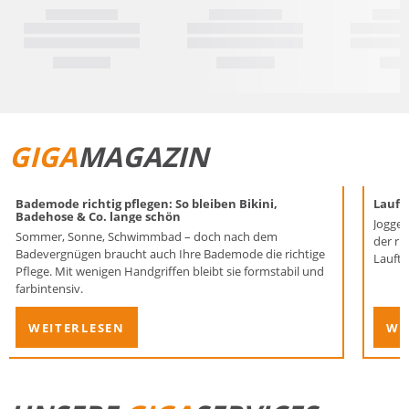
GIGA
MAGAZIN
Bademode richtig pflegen: So bleiben Bikini,
Laufen
Badehose & Co. lange schön
Joggen
Sommer, Sonne, Schwimmbad – doch nach dem
der ri
Badevergnügen braucht auch Ihre Bademode die richtige
Lauftr
Pflege. Mit wenigen Handgriffen bleibt sie formstabil und
farbintensiv.
WEITERLESEN
WE