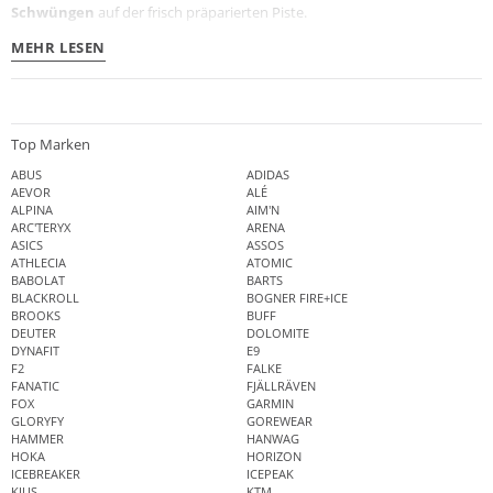
Schwüngen
auf der frisch präparierten Piste.
MEHR LESEN
Top Marken
ABUS
ADIDAS
AEVOR
ALÉ
ALPINA
AIM'N
ARC'TERYX
ARENA
ASICS
ASSOS
ATHLECIA
ATOMIC
BABOLAT
BARTS
BLACKROLL
BOGNER FIRE+ICE
BROOKS
BUFF
DEUTER
DOLOMITE
DYNAFIT
E9
F2
FALKE
FANATIC
FJÄLLRÄVEN
FOX
GARMIN
GLORYFY
GOREWEAR
HAMMER
HANWAG
HOKA
HORIZON
ICEBREAKER
ICEPEAK
KJUS
KTM