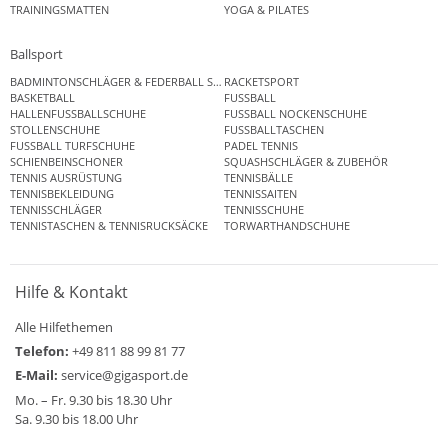
TRAININGSMATTEN
YOGA & PILATES
Ballsport
BADMINTONSCHLÄGER & FEDERBALL SETS
RACKETSPORT
BASKETBALL
FUSSBALL
HALLENFUSSBALLSCHUHE
FUSSBALL NOCKENSCHUHE
STOLLENSCHUHE
FUSSBALLTASCHEN
FUSSBALL TURFSCHUHE
PADEL TENNIS
SCHIENBEINSCHONER
SQUASHSCHLÄGER & ZUBEHÖR
TENNIS AUSRÜSTUNG
TENNISBÄLLE
TENNISBEKLEIDUNG
TENNISSAITEN
TENNISSCHLÄGER
TENNISSCHUHE
TENNISTASCHEN & TENNISRUCKSÄCKE
TORWARTHANDSCHUHE
Hilfe & Kontakt
Alle Hilfethemen
Telefon:
+49 811 88 99 81 77
E-Mail:
service@gigasport.de
Mo. – Fr. 9.30 bis 18.30 Uhr
Sa. 9.30 bis 18.00 Uhr