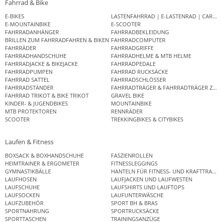
Fahrrad & Bike
E-BIKES
LASTENFAHRRAD | E-LASTENRAD | CAR
E-MOUNTAINBIKE
E-SCOOTER
FAHRRADANHÄNGER
FAHRRADBEKLEIDUNG
BRILLEN ZUM FAHRRADFAHREN & BIKEN
FAHRRADCOMPUTER
FAHRRÄDER
FAHRRADGRIFFE
FAHRRADHANDSCHUHE
FAHRRADHELME & MTB HELME
FAHRRADJACKE & BIKEJACKE
FAHRRADPEDALE
FAHRRADPUMPEN
FAHRRAD RUCKSÄCKE
FAHRRAD SATTEL
FAHRRADSCHLÖSSER
FAHRRADSTÄNDER
FAHRRADTRÄGER & FAHRRADTRÄGER ZUB
FAHRRAD TRIKOT & BIKE TRIKOT
GRAVEL BIKE
KINDER- & JUGENDBIKES
MOUNTAINBIKE
MTB PROTEKTOREN
RENNRÄDER
SCOOTER
TREKKINGBIKES & CITYBIKES
Laufen & Fitness
BOXSACK & BOXHANDSCHUHE
FASZIENROLLEN
HEIMTRAINER & ERGOMETER
FITNESSLEGGINGS
GYMNASTIKBÄLLE
HANTELN FÜR FITNESS- UND KRAFTTRAINI
LAUFHOSEN
LAUFJACKEN UND LAUFWESTEN
LAUFSCHUHE
LAUFSHIRTS UND LAUFTOPS
LAUFSOCKEN
LAUFUNTERWÄSCHE
LAUFZUBEHÖR
SPORT BH & BRAS
SPORTNAHRUNG
SPORTRUCKSÄCKE
SPORTTASCHEN
TRAININGSANZÜGE