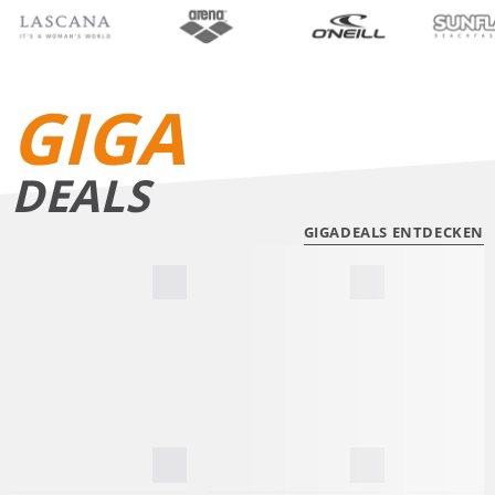
BIKINIS
BADE­SHORTS
GIGA
DEALS
GIGADEALS ENTDECKEN