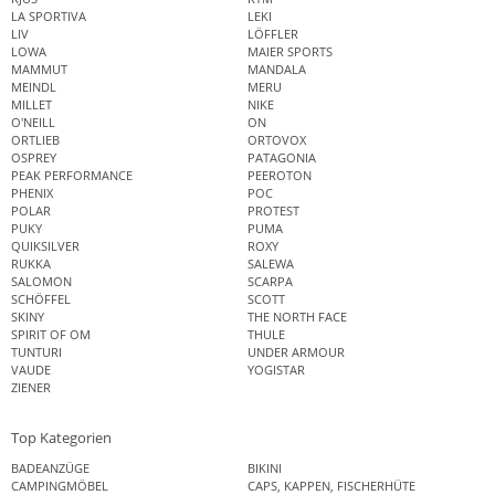
LA SPORTIVA
LEKI
LIV
LÖFFLER
LOWA
MAIER SPORTS
MAMMUT
MANDALA
MEINDL
MERU
MILLET
NIKE
O'NEILL
ON
ORTLIEB
ORTOVOX
OSPREY
PATAGONIA
PEAK PERFORMANCE
PEEROTON
PHENIX
POC
POLAR
PROTEST
PUKY
PUMA
QUIKSILVER
ROXY
RUKKA
SALEWA
SALOMON
SCARPA
SCHÖFFEL
SCOTT
SKINY
THE NORTH FACE
SPIRIT OF OM
THULE
TUNTURI
UNDER ARMOUR
VAUDE
YOGISTAR
ZIENER
Top Kategorien
BADEANZÜGE
BIKINI
CAMPINGMÖBEL
CAPS, KAPPEN, FISCHERHÜTE