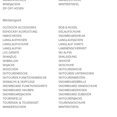
WINDJACKEN
WINTERSTIEFEL
ZIP OFF HOSEN
Wintersport
OUTDOOR ACCESSOIRES
BOB & RODEL
EISHOCKEY AUSRÜSTUNG
EISLAUFSCHUHE
HARSCHEISEN
SNOWBOARDHELM
LANGLAUFHOSEN
LANGLAUFJACKEN
LANGLAUFSCHUHE
LANGLAUF SHIRTS
LANGLAUFSKI
LAWINENSICHERHEIT
LVS-GERÄTE
SKI ALPIN
SKIANZUG
SKIKLEIDUNG
SKIBRILLEN
SKIHOSE
SKIJACKE
SKISCHUHE
SKISOCKEN
SKITOURENHOSE
SKITOURENRÖCKE
SKITOUREN UNTERHOSEN
SKITOUREN FUNKTIONSWÄSCHE
SKITOURENWESTEN
SKIWACHS & SKIPFLEGE
SNOWBOARDBRILLE
SNOWBOARD FUNKTIONSSHIRTS
SNOWBOARD HANDSCHUHE
SNOWBOARD HAUBEN
SNOWBOARDHOSEN
SNOWBOARDJACKEN
SNOWBOARD ZUBEHÖR
TOURENFELLE
SKITOURENJACKE
TOURENSKI & TOURSKISET
TOURENSKISCHUHE
WANDERSOCKEN
WINTERSTIEFEL