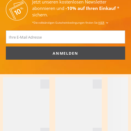
Jetzt unseren kostenlosen Newsletter
abonnieren und
-10% auf Ihren Einkauf
*
sichern.
*Die vollständigen Gutscheinbedingungen finden Sie
HIER
ANMELDEN