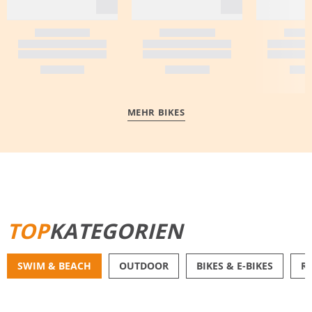
MEHR BIKES
MEHR ERFAHREN
TOP
KATEGORIEN
SWIM & BEACH
OUTDOOR
BIKES & E-BIKES
R