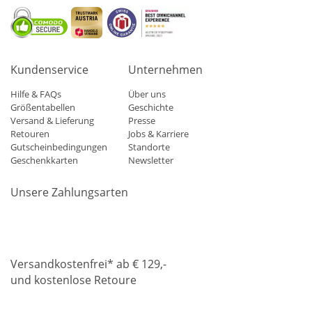
Kundenservice
Unternehmen
Hilfe & FAQs
Über uns
Größentabellen
Geschichte
Versand & Lieferung
Presse
Retouren
Jobs & Karriere
Gutscheinbedingungen
Standorte
Geschenkkarten
Newsletter
Unsere Zahlungsarten
Klarna
Mastercard
Visa
Diners
Applepay
Amazon
Paypa
Versandkostenfrei* ab € 129,-
und kostenlose Retoure
DHL
Gebrüder Weiss