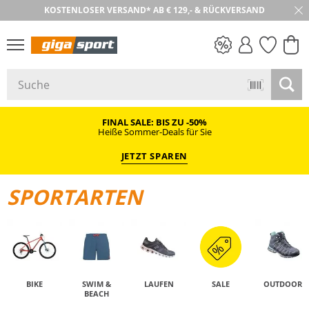
KOSTENLOSER VERSAND* AB € 129,- & RÜCKVERSAND
30 TAGE RÜCKGABE
PREIS & WERT
SALE
FINAL SALE: BIS ZU -50%
Heiße Sommer-Deals für Sie
JETZT SPAREN
SPORTARTEN
BIKE
SWIM &
LAUFEN
SALE
OUTDOOR
BEACH