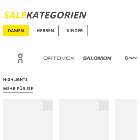
SALE
KATEGORIEN
JETZT ENTDECKEN
DAMEN
HERREN
KINDER
OUTDOOR
RU
HIGHLIGHTS
MEHR FÜR SIE