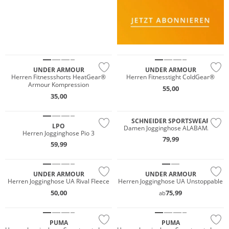
Preis & Wert
Preis & Wert
UNDER ARMOUR
UNDER ARMOUR
Herren Fitnessshorts HeatGear®
Herren Fitnesstight ColdGear®
Armour Kompression
55,00
35,00
Preis & Wert
Große Größen
SCHNEIDER SPORTSWEAR
LPO
Damen Jogginghose ALABAMAW
Herren Jogginghose Pio 3
79,99
59,99
UNDER ARMOUR
UNDER ARMOUR
Herren Jogginghose UA Rival Fleece
Herren Jogginghose UA Unstoppable
50,00
75,99
ab
PUMA
PUMA