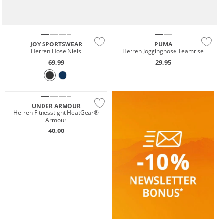
Große Größen
Preis & Wert
JOY SPORTSWEAR
PUMA
Herren Hose Niels
Herren Jogginghose Teamrise
69,99
29,95
Preis & Wert
UNDER ARMOUR
Herren Fitnesstight HeatGear®
Armour
40,00