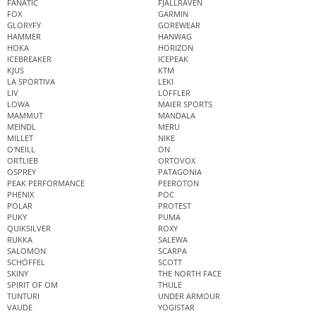
FANATIC
FJÄLLRÄVEN
FOX
GARMIN
GLORYFY
GOREWEAR
HAMMER
HANWAG
HOKA
HORIZON
ICEBREAKER
ICEPEAK
KJUS
KTM
LA SPORTIVA
LEKI
LIV
LÖFFLER
LOWA
MAIER SPORTS
MAMMUT
MANDALA
MEINDL
MERU
MILLET
NIKE
O'NEILL
ON
ORTLIEB
ORTOVOX
OSPREY
PATAGONIA
PEAK PERFORMANCE
PEEROTON
PHENIX
POC
POLAR
PROTEST
PUKY
PUMA
QUIKSILVER
ROXY
RUKKA
SALEWA
SALOMON
SCARPA
SCHÖFFEL
SCOTT
SKINY
THE NORTH FACE
SPIRIT OF OM
THULE
TUNTURI
UNDER ARMOUR
VAUDE
YOGISTAR