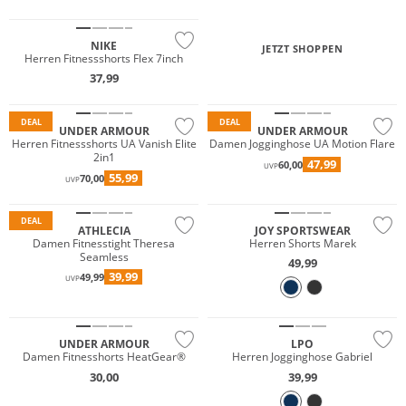
NIKE
JETZT SHOPPEN
Herren Fitnessshorts Flex 7inch
37,99
DEAL
DEAL
UNDER ARMOUR
UNDER ARMOUR
Herren Fitnessshorts UA Vanish Elite
Damen Jogginghose UA Motion Flare
2in1
47,99
60,00
NEU
UVP
55,99
70,00
UVP
Preis & Wert
Große Größen
DEAL
ATHLECIA
JOY SPORTSWEAR
Damen Fitnesstight Theresa
Herren Shorts Marek
Seamless
49,99
39,99
49,99
UVP
Preis & Wert
UNDER ARMOUR
LPO
Damen Fitnesshorts HeatGear®
Herren Jogginghose Gabriel
30,00
39,99