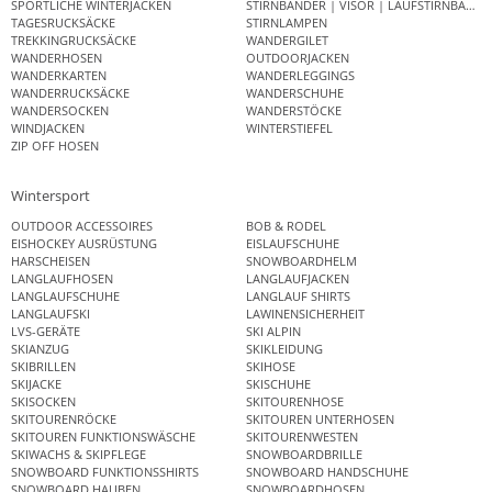
SPORTLICHE WINTERJACKEN
STIRNBÄNDER | VISOR | LAUFSTIRNBAND
TAGESRUCKSÄCKE
STIRNLAMPEN
TREKKINGRUCKSÄCKE
WANDERGILET
WANDERHOSEN
OUTDOORJACKEN
WANDERKARTEN
WANDERLEGGINGS
WANDERRUCKSÄCKE
WANDERSCHUHE
WANDERSOCKEN
WANDERSTÖCKE
WINDJACKEN
WINTERSTIEFEL
ZIP OFF HOSEN
Wintersport
OUTDOOR ACCESSOIRES
BOB & RODEL
EISHOCKEY AUSRÜSTUNG
EISLAUFSCHUHE
HARSCHEISEN
SNOWBOARDHELM
LANGLAUFHOSEN
LANGLAUFJACKEN
LANGLAUFSCHUHE
LANGLAUF SHIRTS
LANGLAUFSKI
LAWINENSICHERHEIT
LVS-GERÄTE
SKI ALPIN
SKIANZUG
SKIKLEIDUNG
SKIBRILLEN
SKIHOSE
SKIJACKE
SKISCHUHE
SKISOCKEN
SKITOURENHOSE
SKITOURENRÖCKE
SKITOUREN UNTERHOSEN
SKITOUREN FUNKTIONSWÄSCHE
SKITOURENWESTEN
SKIWACHS & SKIPFLEGE
SNOWBOARDBRILLE
SNOWBOARD FUNKTIONSSHIRTS
SNOWBOARD HANDSCHUHE
SNOWBOARD HAUBEN
SNOWBOARDHOSEN