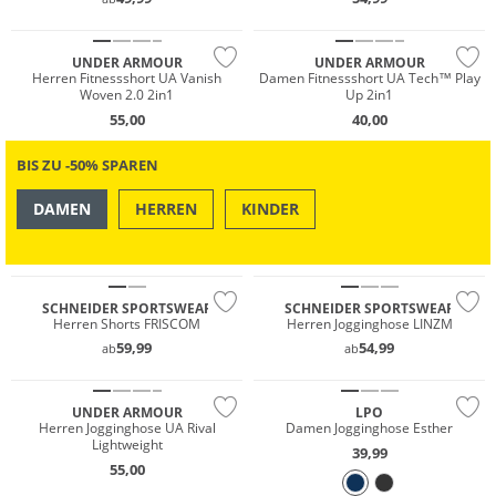
NEU
UNDER ARMOUR
UNDER ARMOUR
Herren Fitnessshort UA Vanish
Damen Fitnessshort UA Tech™ Play
Woven 2.0 2in1
Up 2in1
55,00
40,00
BIS ZU -50% SPAREN
DAMEN
HERREN
KINDER
OUTDOOR
SWIM & BEACH
Große Größen
Große Größen
SCHNEIDER SPORTSWEAR
SCHNEIDER SPORTSWEAR
Herren Shorts FRISCOM
Herren Jogginghose LINZM
59,99
54,99
ab
ab
Preis & Wert
UNDER ARMOUR
LPO
Herren Jogginghose UA Rival
Damen Jogginghose Esther
Lightweight
39,99
55,00