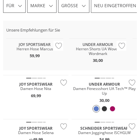
FÜR
MARKE
GRÖSSE
NEU EINGETROFFEN
Must have
Unsere Empfehlungen für Sie
Große Größen
Preis & Wert
Gr
JOY SPORTSWEAR
UNDER ARMOUR
Herren Hose Marcus
Herren Shorts UA Woven
Wordmark
59,99
30,00
Große Größen
NEU
JOY SPORTSWEAR
UNDER ARMOUR
Damen Hose Nita
Damen Fitnessshort UA Tech™ Play
Up
69,99
30,00
Große Größen
Große Größen
JOY SPORTSWEAR
SCHNEIDER SPORTSWEAR
Damen Hose Selena
Damen Jogginghose ISCHGLW
49,99
54,99
ab