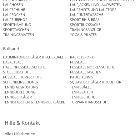
LAUFHOSEN
LAUFJACKEN UND LAUFWESTEN
LAUFSCHUHE
LAUFSHIRTS UND LAUFTOPS
LAUFSOCKEN
LAUFUNTERWÄSCHE
LAUFZUBEHÖR
SPORT BH & BRAS
SPORTNAHRUNG
SPORTRUCKSÄCKE
SPORTTASCHEN
TRAININGSANZÜGE
TRAININGSMATTEN
YOGA & PILATES
Ballsport
BADMINTONSCHLÄGER & FEDERBALL SETS
RACKETSPORT
BASKETBALL
FUSSBALL
HALLENFUSSBALLSCHUHE
FUSSBALL NOCKENSCHUHE
STOLLENSCHUHE
FUSSBALLTASCHEN
FUSSBALL TURFSCHUHE
PADEL TENNIS
SCHIENBEINSCHONER
SQUASHSCHLÄGER & ZUBEHÖR
TENNIS AUSRÜSTUNG
TENNISBÄLLE
TENNISBEKLEIDUNG
TENNISSAITEN
TENNISSCHLÄGER
TENNISSCHUHE
TENNISTASCHEN & TENNISRUCKSÄCKE
TORWARTHANDSCHUHE
Hilfe & Kontakt
Alle Hilfethemen