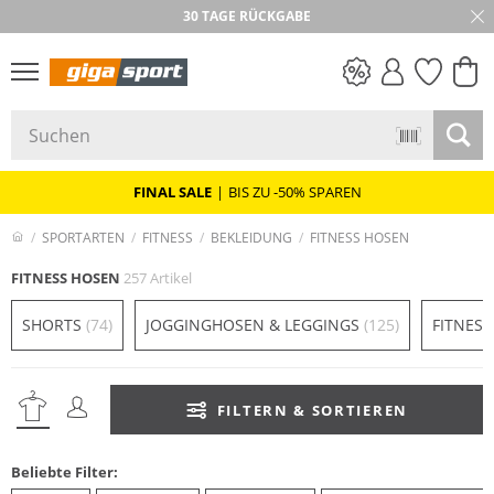
★★★★★ 4,8 / 5,0 STERNE
30 TAGE RÜCKGABE
PREIS & WERT
SALE
FINAL SALE
|
BIS ZU -50% SPAREN
SPORTARTEN
FITNESS
BEKLEIDUNG
FITNESS HOSEN
FITNESS HOSEN
257 Artikel
SHORTS
(74)
JOGGINGHOSEN & LEGGINGS
(125)
FITNESS
FILTERN & SORTIEREN
Beliebte Filter: