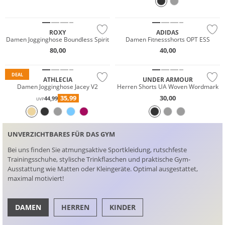
NEU
NEU
ROXY
ADIDAS
Damen Jogginghose Boundless Spirit
Damen Fitnessshorts OPT ESS
Must have
80,00
40,00
Preis & Wert
Preis & Wert
DEAL
ATHLECIA
UNDER ARMOUR
Damen Jogginghose Jacey V2
Herren Shorts UA Woven Wordmark
35,99
30,00
44,99
UVP
UNVERZICHTBARES FÜR DAS GYM
Bei uns finden Sie atmungsaktive Sportkleidung, rutschfeste
Trainingsschuhe, stylische Trinkflaschen und praktische Gym-
Ausstattung wie Matten oder Kleingeräte. Optimal ausgestattet,
maximal motiviert!
DAMEN
HERREN
KINDER
Must have