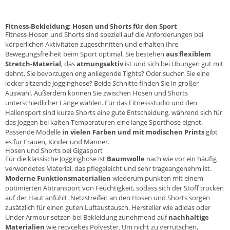
Fitness-Bekleidung: Hosen und Shorts für den Sport
Fitness-Hosen und Shorts
sind speziell auf die Anforderungen bei
körperlichen Aktivitäten zugeschnitten und erhalten Ihre
Bewegungsfreiheit beim Sport optimal. Sie bestehen
aus flexiblem
Stretch-Material
, das
atmungsaktiv
ist und sich bei Übungen gut mit
dehnt. Sie bevorzugen eng anliegende
Tights
? Oder suchen Sie eine
locker sitzende
Jogginghose
?
Beide Schnitte finden Sie in großer
Auswahl. Außerdem können Sie zwischen Hosen und Shorts
unterschiedlicher Länge wählen. Für das Fitnessstudio und den
Hallensport sind kurze Shorts eine gute Entscheidung, während sich für
das Joggen bei kalten Temperaturen eine lange Sporthose eignet.
Passende Modelle
in vielen Farben und mit modischen Prints
gibt
es für Frauen, Kinder und Männer.
Hosen und Shorts bei Gigasport
Für die klassische Jogginghose ist
Baumwolle
nach wie vor ein häufig
verwendetes Material, das pflegeleicht und sehr trageangenehm ist.
Moderne Funktionsmaterialien
wiederum punkten mit einem
optimierten Abtransport von Feuchtigkeit, sodass sich der Stoff trocken
auf der Haut anfühlt. Netzstreifen an den Hosen und Shorts sorgen
zusätzlich für einen guten Luftaustausch. Hersteller wie
adidas
oder
Under Armour
setzen bei Bekleidung zunehmend auf
nachhaltige
Materialien
wie recyceltes Polyester. Um nicht zu verrutschen,