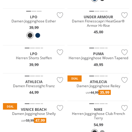
Preis & Wert
LPO
UNDER ARMOUR
Damen Jogginghose Esther
Damen Fitnesscapri HeatGear®
Armor Hi-Rise
39,99
45,00
Preis & Wert
LPO
PUMA
Herren Shorts Steffen
Herren Jogginghose Woven Tapered
39,99
49,95
Preis & Wert
Preis & Wert
DEAL
ATHLECIA
ATHLECIA
Damen Fitnesstight Franz
Damen Jogginghose Reiley
44,99
35,99
44,99
UVP
DEAL
VENICE BEACH
NIKE
Damen Jogginghose Shelly
Herren Jogginghose Club French
Terry
47,99
59,99
UVP
54,99