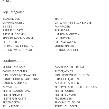
ZIENER
Top Kategorien
BADEANZÜGE
BIKINI
CAMPINGMÖBEL
CAPS, KAPPEN, FISCHERHÜTE
E-BIKES
FAHRRÄDER
FITNESS SHORTS
FLIP FLOPS
FUSSBALLSOCKEN
HAUBEN & MÜTZEN
KINDERTRAGEN & KRAXE
LAUFHOSEN
LAUFSOCKEN
LUFTMATRATZEN
LYCRAS & RASHGUARDS
MOUNTAINBIKE
NORDIC WALKING STÖCKE
OUTDOORSCHUHE
Outdoorsport
ALPINRUCKSÄCKE
CAMPINGAUSRÜSTUNG
CAMPINGGESCHIRR
FLEECEJACKEN
FUNKTIONSUNTERWÄSCHE
FUNKTIONSWÄSCHE PFLEGE
HANDSCHUHE & FÄUSTLINGE
HARDSHELLJACKEN
HAUBEN & MÜTZEN
ISOLATIONSJACKEN
ISOMATTEN
KLAPPMESSER UND MULTITOOLS
KLETTERAUSRÜSTUNG
KLETTERGURTE
KLETTERHELME
KLETTERSCHUHE
KLETTERSTEIGSETS
REGENHOSEN
REGENJACKEN
RUCKSACKZUBEHÖR
SCHLAFSACK
SOFTSHELLJACKEN