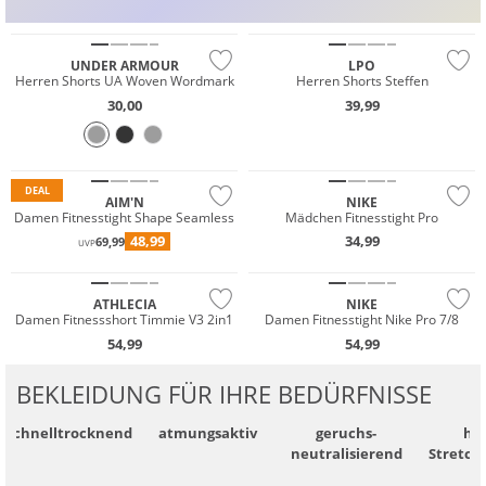
Preis & Wert
Preis & Wert
SCHUHE
TOPS
UNDER ARMOUR
LPO
Herren Shorts UA Woven Wordmark
Herren Shorts Steffen
30,00
39,99
DEAL
AIM'N
NIKE
Damen Fitnesstight Shape Seamless
Mädchen Fitnesstight Pro
NEU
48,99
34,99
69,99
UVP
Preis & Wert
NEU
ATHLECIA
NIKE
Damen Fitnessshort Timmie V3 2in1
Damen Fitnesstight Nike Pro 7/8
54,99
54,99
BEKLEIDUNG FÜR IHRE BEDÜRFNISSE
schnell­trocknend
atmungsaktiv
geruchs­
ho
neutralisierend
Stretch
NEU