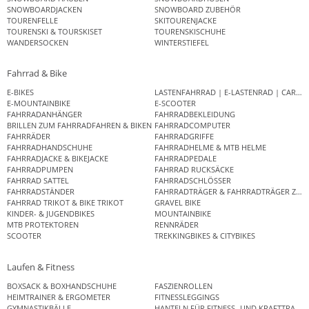
SNOWBOARDJACKEN
SNOWBOARD ZUBEHÖR
TOURENFELLE
SKITOURENJACKE
TOURENSKI & TOURSKISET
TOURENSKISCHUHE
WANDERSOCKEN
WINTERSTIEFEL
Fahrrad & Bike
E-BIKES
LASTENFAHRRAD | E-LASTENRAD | CAR
E-MOUNTAINBIKE
E-SCOOTER
FAHRRADANHÄNGER
FAHRRADBEKLEIDUNG
BRILLEN ZUM FAHRRADFAHREN & BIKEN
FAHRRADCOMPUTER
FAHRRÄDER
FAHRRADGRIFFE
FAHRRADHANDSCHUHE
FAHRRADHELME & MTB HELME
FAHRRADJACKE & BIKEJACKE
FAHRRADPEDALE
FAHRRADPUMPEN
FAHRRAD RUCKSÄCKE
FAHRRAD SATTEL
FAHRRADSCHLÖSSER
FAHRRADSTÄNDER
FAHRRADTRÄGER & FAHRRADTRÄGER ZUB
FAHRRAD TRIKOT & BIKE TRIKOT
GRAVEL BIKE
KINDER- & JUGENDBIKES
MOUNTAINBIKE
MTB PROTEKTOREN
RENNRÄDER
SCOOTER
TREKKINGBIKES & CITYBIKES
Laufen & Fitness
BOXSACK & BOXHANDSCHUHE
FASZIENROLLEN
HEIMTRAINER & ERGOMETER
FITNESSLEGGINGS
GYMNASTIKBÄLLE
HANTELN FÜR FITNESS- UND KRAFTTRAINI