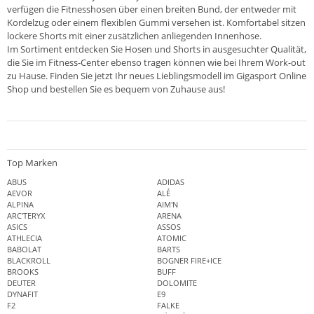
verfügen die Fitnesshosen über einen breiten Bund, der entweder mit
Kordelzug oder einem flexiblen Gummi versehen ist. Komfortabel sitzen
lockere Shorts mit einer zusätzlichen anliegenden Innenhose.
Im Sortiment entdecken Sie Hosen und Shorts in ausgesuchter Qualität,
die Sie im Fitness-Center ebenso tragen können wie bei Ihrem Work-out
zu Hause. Finden Sie jetzt Ihr neues Lieblingsmodell im
Gigasport Online
Shop
und bestellen Sie es bequem von Zuhause aus!
Top Marken
ABUS
ADIDAS
AEVOR
ALÉ
ALPINA
AIM'N
ARC'TERYX
ARENA
ASICS
ASSOS
ATHLECIA
ATOMIC
BABOLAT
BARTS
BLACKROLL
BOGNER FIRE+ICE
BROOKS
BUFF
DEUTER
DOLOMITE
DYNAFIT
E9
F2
FALKE