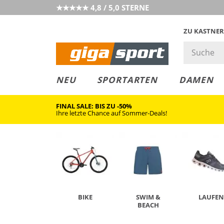
★★★★★ 4,8 / 5,0 STERNE
ZU KASTNER
MUST-HAVE
PREIS & WERT
SALE
NEU
SPORTARTEN
DAMEN
FINAL SALE: BIS ZU -50%
Ihre letzte Chance auf Sommer-Deals!
BIKE
SWIM &
LAUFEN
BEACH