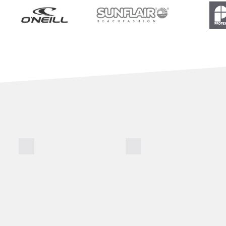
BADE­SHORTS
BADE­SCHUHE