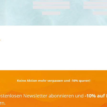
TRAIL­RUNNING
Keine Aktion mehr verpassen und -10% sparen!
kostenlosen Newsletter abonnieren und
-10% auf 
rn.