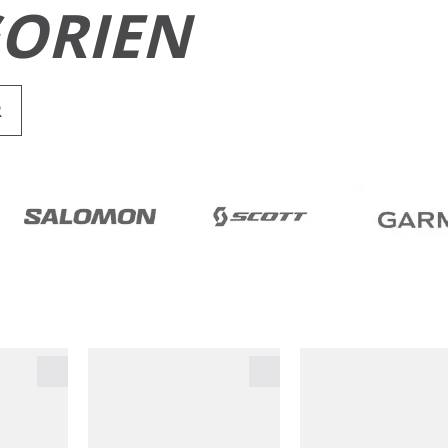
ORIEN
R
RUN