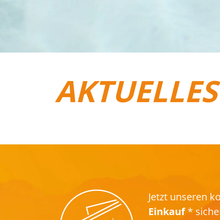
AKTUELLES
REISEGEPÄCK
Jetzt unseren 
Einkauf
* siche