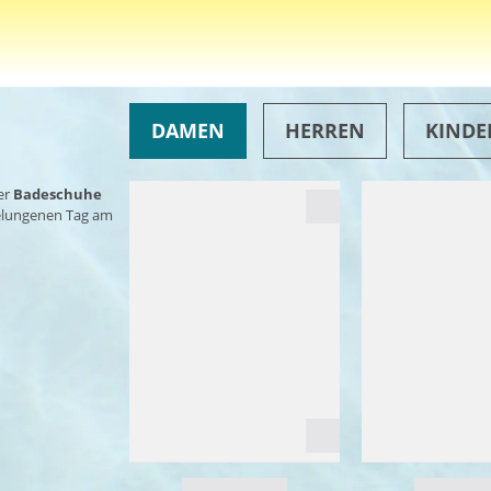
DAMEN
HERREN
KINDE
er
Badeschuhe
gelungenen Tag am