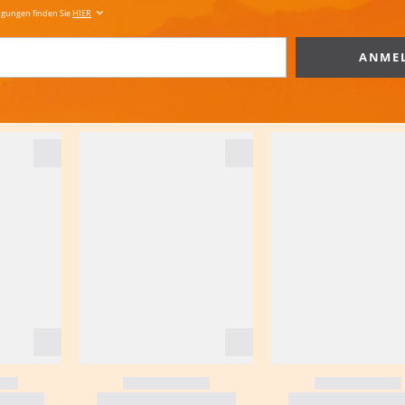
ngungen finden Sie
HIER
ANME