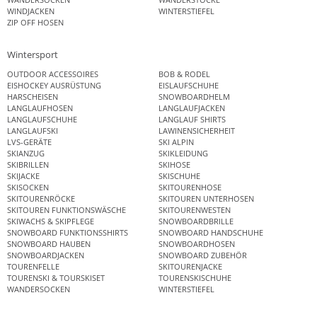
WINDJACKEN
WINTERSTIEFEL
ZIP OFF HOSEN
Wintersport
OUTDOOR ACCESSOIRES
BOB & RODEL
EISHOCKEY AUSRÜSTUNG
EISLAUFSCHUHE
HARSCHEISEN
SNOWBOARDHELM
LANGLAUFHOSEN
LANGLAUFJACKEN
LANGLAUFSCHUHE
LANGLAUF SHIRTS
LANGLAUFSKI
LAWINENSICHERHEIT
LVS-GERÄTE
SKI ALPIN
SKIANZUG
SKIKLEIDUNG
SKIBRILLEN
SKIHOSE
SKIJACKE
SKISCHUHE
SKISOCKEN
SKITOURENHOSE
SKITOURENRÖCKE
SKITOUREN UNTERHOSEN
SKITOUREN FUNKTIONSWÄSCHE
SKITOURENWESTEN
SKIWACHS & SKIPFLEGE
SNOWBOARDBRILLE
SNOWBOARD FUNKTIONSSHIRTS
SNOWBOARD HANDSCHUHE
SNOWBOARD HAUBEN
SNOWBOARDHOSEN
SNOWBOARDJACKEN
SNOWBOARD ZUBEHÖR
TOURENFELLE
SKITOURENJACKE
TOURENSKI & TOURSKISET
TOURENSKISCHUHE
WANDERSOCKEN
WINTERSTIEFEL