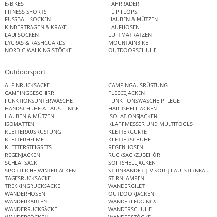
E-BIKES
FAHRRÄDER
FITNESS SHORTS
FLIP FLOPS
FUSSBALLSOCKEN
HAUBEN & MÜTZEN
KINDERTRAGEN & KRAXE
LAUFHOSEN
LAUFSOCKEN
LUFTMATRATZEN
LYCRAS & RASHGUARDS
MOUNTAINBIKE
NORDIC WALKING STÖCKE
OUTDOORSCHUHE
Outdoorsport
ALPINRUCKSÄCKE
CAMPINGAUSRÜSTUNG
CAMPINGGESCHIRR
FLEECEJACKEN
FUNKTIONSUNTERWÄSCHE
FUNKTIONSWÄSCHE PFLEGE
HANDSCHUHE & FÄUSTLINGE
HARDSHELLJACKEN
HAUBEN & MÜTZEN
ISOLATIONSJACKEN
ISOMATTEN
KLAPPMESSER UND MULTITOOLS
KLETTERAUSRÜSTUNG
KLETTERGURTE
KLETTERHELME
KLETTERSCHUHE
KLETTERSTEIGSETS
REGENHOSEN
REGENJACKEN
RUCKSACKZUBEHÖR
SCHLAFSACK
SOFTSHELLJACKEN
SPORTLICHE WINTERJACKEN
STIRNBÄNDER | VISOR | LAUFSTIRNBAND
TAGESRUCKSÄCKE
STIRNLAMPEN
TREKKINGRUCKSÄCKE
WANDERGILET
WANDERHOSEN
OUTDOORJACKEN
WANDERKARTEN
WANDERLEGGINGS
WANDERRUCKSÄCKE
WANDERSCHUHE
WANDERSOCKEN
WANDERSTÖCKE