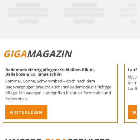
GIGA
MAGAZIN
Bademode richtig pflegen: So bleiben Bikini,
Laufen
Badehose & Co. lange schön
Joggen
Sommer, Sonne, Schwimmbad – doch nach dem
der ri
Badevergnügen braucht auch Ihre Bademode die richtige
Lauftr
Pflege. Mit wenigen Handgriffen bleibt sie formstabil und
farbintensiv.
WEITERLESEN
WE