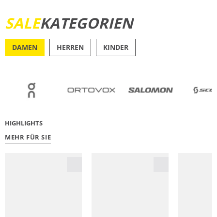
SALE
KATEGORIEN
JETZT ENTDECKEN
DAMEN
HERREN
KINDER
OUTDOOR
RU
HIGHLIGHTS
MEHR FÜR SIE