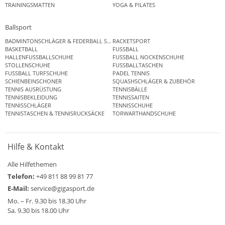
TRAININGSMATTEN
YOGA & PILATES
Ballsport
BADMINTONSCHLÄGER & FEDERBALL SETS
RACKETSPORT
BASKETBALL
FUSSBALL
HALLENFUSSBALLSCHUHE
FUSSBALL NOCKENSCHUHE
STOLLENSCHUHE
FUSSBALLTASCHEN
FUSSBALL TURFSCHUHE
PADEL TENNIS
SCHIENBEINSCHONER
SQUASHSCHLÄGER & ZUBEHÖR
TENNIS AUSRÜSTUNG
TENNISBÄLLE
TENNISBEKLEIDUNG
TENNISSAITEN
TENNISSCHLÄGER
TENNISSCHUHE
TENNISTASCHEN & TENNISRUCKSÄCKE
TORWARTHANDSCHUHE
Hilfe & Kontakt
Alle Hilfethemen
Telefon:
+49 811 88 99 81 77
E-Mail:
service@gigasport.de
Mo. – Fr. 9.30 bis 18.30 Uhr
Sa. 9.30 bis 18.00 Uhr