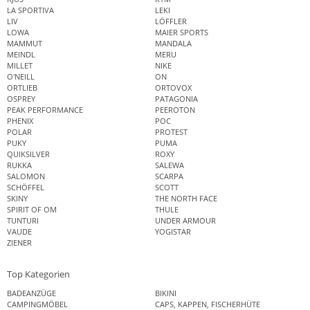
LA SPORTIVA
LEKI
LIV
LÖFFLER
LOWA
MAIER SPORTS
MAMMUT
MANDALA
MEINDL
MERU
MILLET
NIKE
O'NEILL
ON
ORTLIEB
ORTOVOX
OSPREY
PATAGONIA
PEAK PERFORMANCE
PEEROTON
PHENIX
POC
POLAR
PROTEST
PUKY
PUMA
QUIKSILVER
ROXY
RUKKA
SALEWA
SALOMON
SCARPA
SCHÖFFEL
SCOTT
SKINY
THE NORTH FACE
SPIRIT OF OM
THULE
TUNTURI
UNDER ARMOUR
VAUDE
YOGISTAR
ZIENER
Top Kategorien
BADEANZÜGE
BIKINI
CAMPINGMÖBEL
CAPS, KAPPEN, FISCHERHÜTE