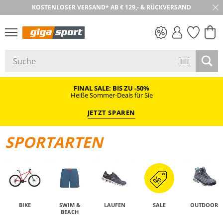
KOSTENLOSER VERSAND* AB € 129,- & RÜCKVERSAND
PREIS & WERT
SALE
FINAL SALE: BIS ZU -50%
Heiße Sommer-Deals für Sie
JETZT SPAREN
SPORTARTEN
BIKE
SWIM &
LAUFEN
SALE
OUTDOOR
BEACH