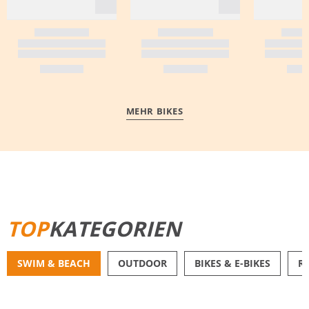
MEHR BIKES
MEHR ERFAHREN
TOP
KATEGORIEN
SWIM & BEACH
OUTDOOR
BIKES & E-BIKES
R