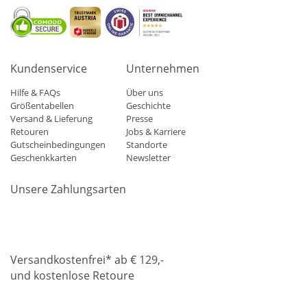
Kundenservice
Unternehmen
Hilfe & FAQs
Über uns
Größentabellen
Geschichte
Versand & Lieferung
Presse
Retouren
Jobs & Karriere
Gutscheinbedingungen
Standorte
Geschenkkarten
Newsletter
Unsere Zahlungsarten
Klarna
Mastercard
Visa
Diners
Applepay
Amazon
Paypa
Versandkostenfrei* ab € 129,-
und kostenlose Retoure
DHL
Gebrüder Weiss