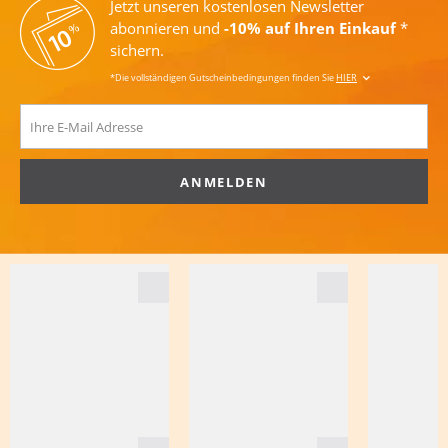
Jetzt unseren kostenlosen Newsletter
abonnieren und
-10% auf Ihren Einkauf
*
sichern.
*Die vollständigen Gutscheinbedingungen finden Sie
HIER
ANMELDEN