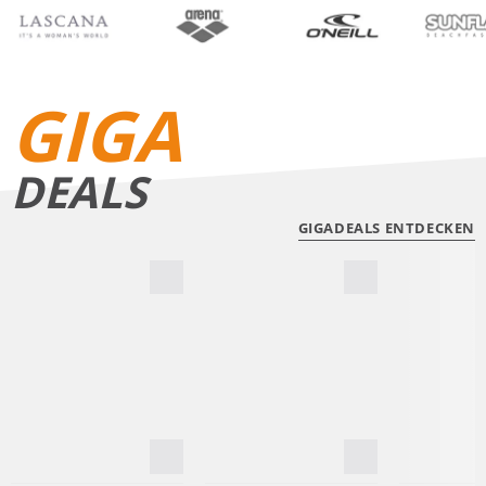
BIKINIS
BADE­SHORTS
GIGA
DEALS
GIGADEALS ENTDECKEN