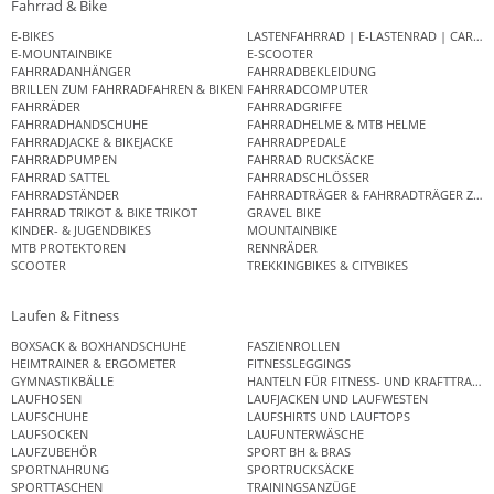
Fahrrad & Bike
E-BIKES
LASTENFAHRRAD | E-LASTENRAD | CAR
E-MOUNTAINBIKE
E-SCOOTER
FAHRRADANHÄNGER
FAHRRADBEKLEIDUNG
BRILLEN ZUM FAHRRADFAHREN & BIKEN
FAHRRADCOMPUTER
FAHRRÄDER
FAHRRADGRIFFE
FAHRRADHANDSCHUHE
FAHRRADHELME & MTB HELME
FAHRRADJACKE & BIKEJACKE
FAHRRADPEDALE
FAHRRADPUMPEN
FAHRRAD RUCKSÄCKE
FAHRRAD SATTEL
FAHRRADSCHLÖSSER
FAHRRADSTÄNDER
FAHRRADTRÄGER & FAHRRADTRÄGER ZUB
FAHRRAD TRIKOT & BIKE TRIKOT
GRAVEL BIKE
KINDER- & JUGENDBIKES
MOUNTAINBIKE
MTB PROTEKTOREN
RENNRÄDER
SCOOTER
TREKKINGBIKES & CITYBIKES
Laufen & Fitness
BOXSACK & BOXHANDSCHUHE
FASZIENROLLEN
HEIMTRAINER & ERGOMETER
FITNESSLEGGINGS
GYMNASTIKBÄLLE
HANTELN FÜR FITNESS- UND KRAFTTRAINI
LAUFHOSEN
LAUFJACKEN UND LAUFWESTEN
LAUFSCHUHE
LAUFSHIRTS UND LAUFTOPS
LAUFSOCKEN
LAUFUNTERWÄSCHE
LAUFZUBEHÖR
SPORT BH & BRAS
SPORTNAHRUNG
SPORTRUCKSÄCKE
SPORTTASCHEN
TRAININGSANZÜGE