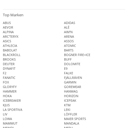
Top Marken
ABUS
ADIDAS
AEVOR
ALÉ
ALPINA
AIM'N
ARC'TERYX
ARENA
ASICS
ASSOS
ATHLECIA
ATOMIC
BABOLAT
BARTS
BLACKROLL
BOGNER FIRE+ICE
BROOKS
BUFF
DEUTER
DOLOMITE
DYNAFIT
E9
F2
FALKE
FANATIC
FJÄLLRÄVEN
FOX
GARMIN
GLORYFY
GOREWEAR
HAMMER
HANWAG
HOKA
HORIZON
ICEBREAKER
ICEPEAK
KJUS
KTM
LA SPORTIVA
LEKI
LIV
LÖFFLER
LOWA
MAIER SPORTS
MAMMUT
MANDALA
MEINDL
MERU