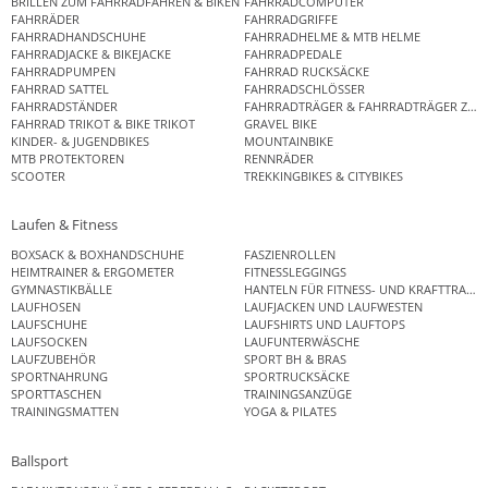
BRILLEN ZUM FAHRRADFAHREN & BIKEN
FAHRRADCOMPUTER
FAHRRÄDER
FAHRRADGRIFFE
FAHRRADHANDSCHUHE
FAHRRADHELME & MTB HELME
FAHRRADJACKE & BIKEJACKE
FAHRRADPEDALE
FAHRRADPUMPEN
FAHRRAD RUCKSÄCKE
FAHRRAD SATTEL
FAHRRADSCHLÖSSER
FAHRRADSTÄNDER
FAHRRADTRÄGER & FAHRRADTRÄGER ZUB
FAHRRAD TRIKOT & BIKE TRIKOT
GRAVEL BIKE
KINDER- & JUGENDBIKES
MOUNTAINBIKE
MTB PROTEKTOREN
RENNRÄDER
SCOOTER
TREKKINGBIKES & CITYBIKES
Laufen & Fitness
BOXSACK & BOXHANDSCHUHE
FASZIENROLLEN
HEIMTRAINER & ERGOMETER
FITNESSLEGGINGS
GYMNASTIKBÄLLE
HANTELN FÜR FITNESS- UND KRAFTTRAINI
LAUFHOSEN
LAUFJACKEN UND LAUFWESTEN
LAUFSCHUHE
LAUFSHIRTS UND LAUFTOPS
LAUFSOCKEN
LAUFUNTERWÄSCHE
LAUFZUBEHÖR
SPORT BH & BRAS
SPORTNAHRUNG
SPORTRUCKSÄCKE
SPORTTASCHEN
TRAININGSANZÜGE
TRAININGSMATTEN
YOGA & PILATES
Ballsport