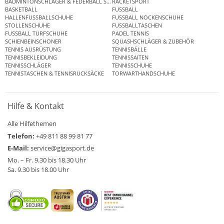
BADMINTONSCHLÄGER & FEDERBALL SETS
RACKETSPORT
BASKETBALL
FUSSBALL
HALLENFUSSBALLSCHUHE
FUSSBALL NOCKENSCHUHE
STOLLENSCHUHE
FUSSBALLTASCHEN
FUSSBALL TURFSCHUHE
PADEL TENNIS
SCHIENBEINSCHONER
SQUASHSCHLÄGER & ZUBEHÖR
TENNIS AUSRÜSTUNG
TENNISBÄLLE
TENNISBEKLEIDUNG
TENNISSAITEN
TENNISSCHLÄGER
TENNISSCHUHE
TENNISTASCHEN & TENNISRUCKSÄCKE
TORWARTHANDSCHUHE
Hilfe & Kontakt
Alle Hilfethemen
Telefon:
+49 811 88 99 81 77
E-Mail:
service@gigasport.de
Mo. – Fr. 9.30 bis 18.30 Uhr
Sa. 9.30 bis 18.00 Uhr