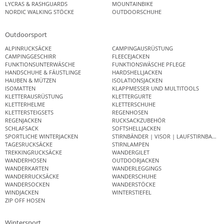
LYCRAS & RASHGUARDS
MOUNTAINBIKE
NORDIC WALKING STÖCKE
OUTDOORSCHUHE
Outdoorsport
ALPINRUCKSÄCKE
CAMPINGAUSRÜSTUNG
CAMPINGGESCHIRR
FLEECEJACKEN
FUNKTIONSUNTERWÄSCHE
FUNKTIONSWÄSCHE PFLEGE
HANDSCHUHE & FÄUSTLINGE
HARDSHELLJACKEN
HAUBEN & MÜTZEN
ISOLATIONSJACKEN
ISOMATTEN
KLAPPMESSER UND MULTITOOLS
KLETTERAUSRÜSTUNG
KLETTERGURTE
KLETTERHELME
KLETTERSCHUHE
KLETTERSTEIGSETS
REGENHOSEN
REGENJACKEN
RUCKSACKZUBEHÖR
SCHLAFSACK
SOFTSHELLJACKEN
SPORTLICHE WINTERJACKEN
STIRNBÄNDER | VISOR | LAUFSTIRNBAND
TAGESRUCKSÄCKE
STIRNLAMPEN
TREKKINGRUCKSÄCKE
WANDERGILET
WANDERHOSEN
OUTDOORJACKEN
WANDERKARTEN
WANDERLEGGINGS
WANDERRUCKSÄCKE
WANDERSCHUHE
WANDERSOCKEN
WANDERSTÖCKE
WINDJACKEN
WINTERSTIEFEL
ZIP OFF HOSEN
Wintersport