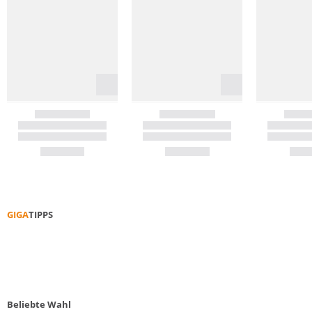
GIGA
TIPPS
TENNIS­ARM
PADDE
Beliebte Wahl