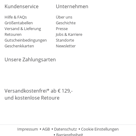
Kundenservice
Unternehmen
Hilfe & FAQs
Über uns
Größentabellen
Geschichte
Versand & Lieferung
Presse
Retouren
Jobs & Karriere
Gutscheinbedingungen
Standorte
Geschenkkarten
Newsletter
Unsere Zahlungsarten
Klarna
Mastercard
Visa
Diners
Applepay
Amazon
Paypa
Versandkostenfrei* ab € 129,-
und kostenlose Retoure
DHL
Gebrüder Weiss
Impressum
AGB
Datenschutz
Cookie Einstellungen
Barrierefreiheit