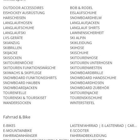
OUTDOOR ACCESSOIRES
BOB & RODEL
EISHOCKEY AUSRÜSTUNG
EISLAUFSCHUHE
HARSCHEISEN
SNOWBOARDHELM
LANGLAUFHOSEN
LANGLAUFJACKEN
LANGLAUFSCHUHE
LANGLAUF SHIRTS
LANGLAUFSKI
LAWINENSICHERHEIT
LVS-GERÄTE
SKI ALPIN
SKIANZUG
SKIKLEIDUNG
SKIBRILLEN
SKIHOSE
SKIJACKE
SKISCHUHE
SKISOCKEN
SKITOURENHOSE
SKITOURENRÖCKE
SKITOUREN UNTERHOSEN
SKITOUREN FUNKTIONSWÄSCHE
SKITOURENWESTEN
SKIWACHS & SKIPFLEGE
SNOWBOARDBRILLE
SNOWBOARD FUNKTIONSSHIRTS
SNOWBOARD HANDSCHUHE
SNOWBOARD HAUBEN
SNOWBOARDHOSEN
SNOWBOARDJACKEN
SNOWBOARD ZUBEHÖR
TOURENFELLE
SKITOURENJACKE
TOURENSKI & TOURSKISET
TOURENSKISCHUHE
WANDERSOCKEN
WINTERSTIEFEL
Fahrrad & Bike
E-BIKES
LASTENFAHRRAD | E-LASTENRAD | CAR
E-MOUNTAINBIKE
E-SCOOTER
FAHRRADANHÄNGER
FAHRRADBEKLEIDUNG