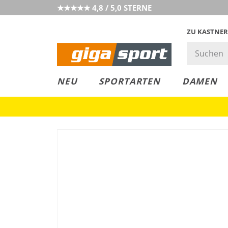
★★★★★ 4,8 / 5,0 STERNE
ZU KASTNER
MUST-HAVE
PREIS & WERT
SALE
NEU
SPORTARTEN
DAMEN