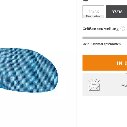
35/36
37/38
Alternativen
Größenbeurteilung:
?
klein / schmal geschnitten
IN 
Mel