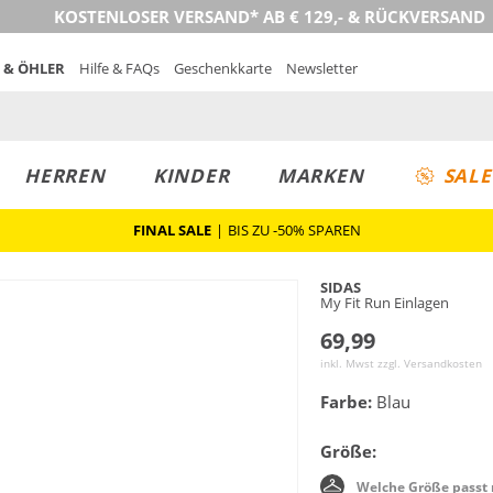
KOSTENLOSER VERSAND* AB € 129,- & RÜCKVERSAND
 & ÖHLER
Hilfe & FAQs
Geschenkkarte
Newsletter
HERREN
KINDER
MARKEN
SALE
FINAL SALE
|
BIS ZU -50% SPAREN
SIDAS
My Fit Run Einlagen
69,99
inkl. Mwst zzgl.
Versandkosten
Farbe:
Blau
Größe:
Welche Größe passt 