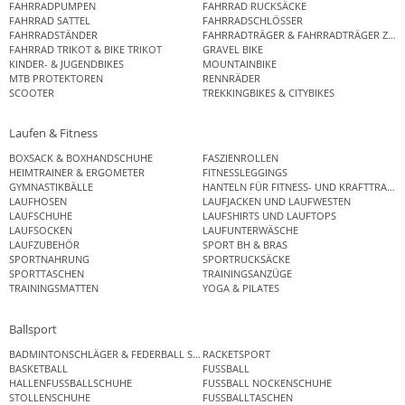
FAHRRADPUMPEN
FAHRRAD RUCKSÄCKE
FAHRRAD SATTEL
FAHRRADSCHLÖSSER
FAHRRADSTÄNDER
FAHRRADTRÄGER & FAHRRADTRÄGER ZUB
FAHRRAD TRIKOT & BIKE TRIKOT
GRAVEL BIKE
KINDER- & JUGENDBIKES
MOUNTAINBIKE
MTB PROTEKTOREN
RENNRÄDER
SCOOTER
TREKKINGBIKES & CITYBIKES
Laufen & Fitness
BOXSACK & BOXHANDSCHUHE
FASZIENROLLEN
HEIMTRAINER & ERGOMETER
FITNESSLEGGINGS
GYMNASTIKBÄLLE
HANTELN FÜR FITNESS- UND KRAFTTRAINI
LAUFHOSEN
LAUFJACKEN UND LAUFWESTEN
LAUFSCHUHE
LAUFSHIRTS UND LAUFTOPS
LAUFSOCKEN
LAUFUNTERWÄSCHE
LAUFZUBEHÖR
SPORT BH & BRAS
SPORTNAHRUNG
SPORTRUCKSÄCKE
SPORTTASCHEN
TRAININGSANZÜGE
TRAININGSMATTEN
YOGA & PILATES
Ballsport
BADMINTONSCHLÄGER & FEDERBALL SETS
RACKETSPORT
BASKETBALL
FUSSBALL
HALLENFUSSBALLSCHUHE
FUSSBALL NOCKENSCHUHE
STOLLENSCHUHE
FUSSBALLTASCHEN