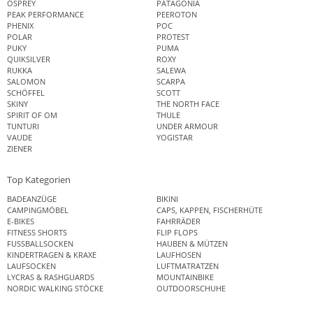
OSPREY
PATAGONIA
PEAK PERFORMANCE
PEEROTON
PHENIX
POC
POLAR
PROTEST
PUKY
PUMA
QUIKSILVER
ROXY
RUKKA
SALEWA
SALOMON
SCARPA
SCHÖFFEL
SCOTT
SKINY
THE NORTH FACE
SPIRIT OF OM
THULE
TUNTURI
UNDER ARMOUR
VAUDE
YOGISTAR
ZIENER
Top Kategorien
BADEANZÜGE
BIKINI
CAMPINGMÖBEL
CAPS, KAPPEN, FISCHERHÜTE
E-BIKES
FAHRRÄDER
FITNESS SHORTS
FLIP FLOPS
FUSSBALLSOCKEN
HAUBEN & MÜTZEN
KINDERTRAGEN & KRAXE
LAUFHOSEN
LAUFSOCKEN
LUFTMATRATZEN
LYCRAS & RASHGUARDS
MOUNTAINBIKE
NORDIC WALKING STÖCKE
OUTDOORSCHUHE