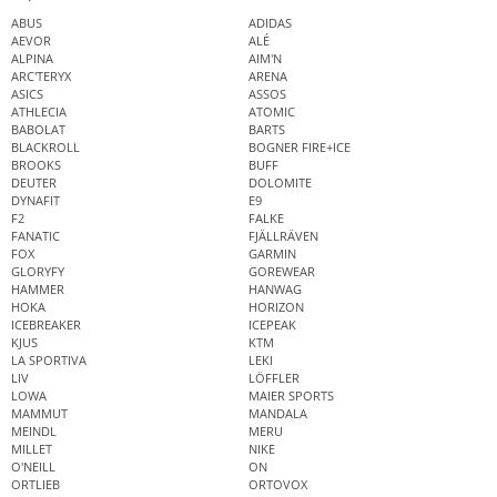
ABUS
ADIDAS
AEVOR
ALÉ
ALPINA
AIM'N
ARC'TERYX
ARENA
ASICS
ASSOS
ATHLECIA
ATOMIC
BABOLAT
BARTS
BLACKROLL
BOGNER FIRE+ICE
BROOKS
BUFF
DEUTER
DOLOMITE
DYNAFIT
E9
F2
FALKE
FANATIC
FJÄLLRÄVEN
FOX
GARMIN
GLORYFY
GOREWEAR
HAMMER
HANWAG
HOKA
HORIZON
ICEBREAKER
ICEPEAK
KJUS
KTM
LA SPORTIVA
LEKI
LIV
LÖFFLER
LOWA
MAIER SPORTS
MAMMUT
MANDALA
MEINDL
MERU
MILLET
NIKE
O'NEILL
ON
ORTLIEB
ORTOVOX