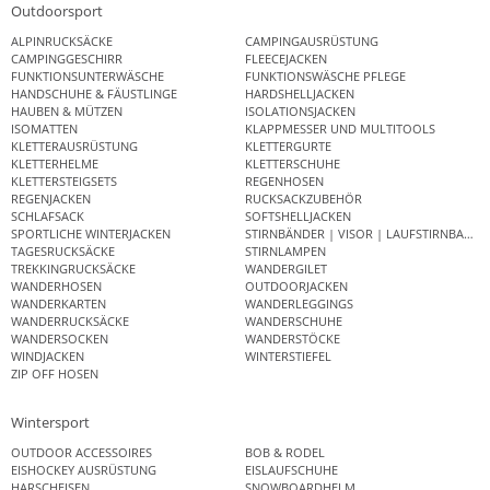
Outdoorsport
ALPINRUCKSÄCKE
CAMPINGAUSRÜSTUNG
CAMPINGGESCHIRR
FLEECEJACKEN
FUNKTIONSUNTERWÄSCHE
FUNKTIONSWÄSCHE PFLEGE
HANDSCHUHE & FÄUSTLINGE
HARDSHELLJACKEN
HAUBEN & MÜTZEN
ISOLATIONSJACKEN
ISOMATTEN
KLAPPMESSER UND MULTITOOLS
KLETTERAUSRÜSTUNG
KLETTERGURTE
KLETTERHELME
KLETTERSCHUHE
KLETTERSTEIGSETS
REGENHOSEN
REGENJACKEN
RUCKSACKZUBEHÖR
SCHLAFSACK
SOFTSHELLJACKEN
SPORTLICHE WINTERJACKEN
STIRNBÄNDER | VISOR | LAUFSTIRNBAND
TAGESRUCKSÄCKE
STIRNLAMPEN
TREKKINGRUCKSÄCKE
WANDERGILET
WANDERHOSEN
OUTDOORJACKEN
WANDERKARTEN
WANDERLEGGINGS
WANDERRUCKSÄCKE
WANDERSCHUHE
WANDERSOCKEN
WANDERSTÖCKE
WINDJACKEN
WINTERSTIEFEL
ZIP OFF HOSEN
Wintersport
OUTDOOR ACCESSOIRES
BOB & RODEL
EISHOCKEY AUSRÜSTUNG
EISLAUFSCHUHE
HARSCHEISEN
SNOWBOARDHELM