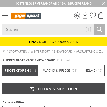
KOSTENLOSER VERSAND* AB € 129,- & RÜCKVERSAND
PREIS & WERT
SALE
FINAL SALE
|
BIS ZU -50% SPAREN
SPORTARTEN
WINTERSPORT
SNOWBOARD
AUSRÜSTUNG & ZUBEHÖR
RÜCKENPROTEKTOR SNOWBOARD
11 Artikel
PROTEKTOREN
(11)
WACHS & PFLEGE
(51)
HELME
(45)
FILTERN & SORTIEREN
Beliebte Filter: