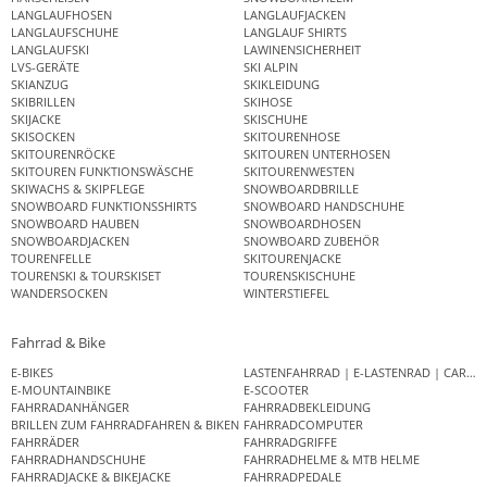
LANGLAUFHOSEN
LANGLAUFJACKEN
LANGLAUFSCHUHE
LANGLAUF SHIRTS
LANGLAUFSKI
LAWINENSICHERHEIT
LVS-GERÄTE
SKI ALPIN
SKIANZUG
SKIKLEIDUNG
SKIBRILLEN
SKIHOSE
SKIJACKE
SKISCHUHE
SKISOCKEN
SKITOURENHOSE
SKITOURENRÖCKE
SKITOUREN UNTERHOSEN
SKITOUREN FUNKTIONSWÄSCHE
SKITOURENWESTEN
SKIWACHS & SKIPFLEGE
SNOWBOARDBRILLE
SNOWBOARD FUNKTIONSSHIRTS
SNOWBOARD HANDSCHUHE
SNOWBOARD HAUBEN
SNOWBOARDHOSEN
SNOWBOARDJACKEN
SNOWBOARD ZUBEHÖR
TOURENFELLE
SKITOURENJACKE
TOURENSKI & TOURSKISET
TOURENSKISCHUHE
WANDERSOCKEN
WINTERSTIEFEL
Fahrrad & Bike
E-BIKES
LASTENFAHRRAD | E-LASTENRAD | CAR
E-MOUNTAINBIKE
E-SCOOTER
FAHRRADANHÄNGER
FAHRRADBEKLEIDUNG
BRILLEN ZUM FAHRRADFAHREN & BIKEN
FAHRRADCOMPUTER
FAHRRÄDER
FAHRRADGRIFFE
FAHRRADHANDSCHUHE
FAHRRADHELME & MTB HELME
FAHRRADJACKE & BIKEJACKE
FAHRRADPEDALE