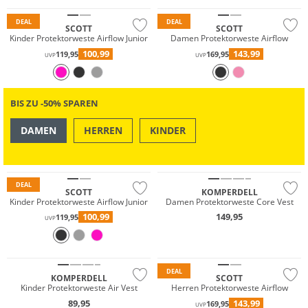
DEAL
DEAL
SCOTT
SCOTT
Kinder Protektorweste Airflow Junior
Damen Protektorweste Airflow
100,99
143,99
119,95
169,95
UVP
UVP
BIS ZU -50% SPAREN
DAMEN
HERREN
KINDER
OUTDOOR
SWIM & BEACH
Nachhaltig
DEAL
SCOTT
KOMPERDELL
Kinder Protektorweste Airflow Junior
Damen Protektorweste Core Vest
100,99
149,95
119,95
UVP
Nachhaltig
DEAL
KOMPERDELL
SCOTT
Kinder Protektorweste Air Vest
Herren Protektorweste Airflow
89,95
143,99
169,95
UVP