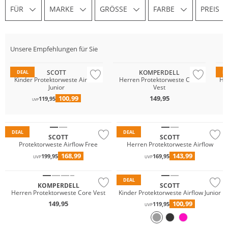
FÜR
MARKE
GRÖSSE
FARBE
PREIS
Unsere Empfehlungen für Sie
Nachhaltig
Na
SCOTT
KOMPERDELL
DEAL
D
Kinder Protektorweste Airflow
Herren Protektorweste Core
He
Junior
Vest
100,99
149,95
119,95
UVP
Nachhaltig
DEAL
DEAL
SCOTT
SCOTT
Protektorweste Airflow Free
Herren Protektorweste Airflow
168,99
143,99
199,95
169,95
UVP
UVP
Nachhaltig
DEAL
KOMPERDELL
SCOTT
Herren Protektorweste Core Vest
Kinder Protektorweste Airflow Junior
149,95
100,99
119,95
UVP
Nachhaltig
Nachhaltig