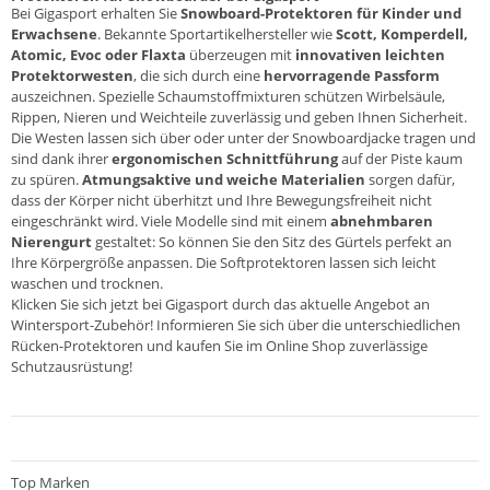
Bei Gigasport erhalten Sie
Snowboard-Protektoren für Kinder und
Erwachsene
. Bekannte Sportartikelhersteller wie
Scott
,
Komperdell
,
Atomic
,
Evoc
oder
Flaxta
überzeugen mit
innovativen leichten
Protektorwesten
, die sich durch eine
hervorragende Passform
auszeichnen. Spezielle Schaumstoffmixturen schützen Wirbelsäule,
Rippen, Nieren und Weichteile zuverlässig und geben Ihnen Sicherheit.
Die Westen lassen sich über oder unter der Snowboardjacke tragen und
sind dank ihrer
ergonomischen Schnittführung
auf der Piste kaum
zu spüren.
Atmungsaktive und weiche Materialien
sorgen dafür,
dass der Körper nicht überhitzt und Ihre Bewegungsfreiheit nicht
eingeschränkt wird. Viele Modelle sind mit einem
abnehmbaren
Nierengurt
gestaltet: So können Sie den Sitz des Gürtels perfekt an
Ihre Körpergröße anpassen. Die Softprotektoren lassen sich leicht
waschen und trocknen.
Klicken Sie sich jetzt bei Gigasport durch das aktuelle Angebot an
Wintersport-Zubehör! Informieren Sie sich über die unterschiedlichen
Rücken-Protektoren und kaufen Sie im Online Shop zuverlässige
Schutzausrüstung!
Top Marken