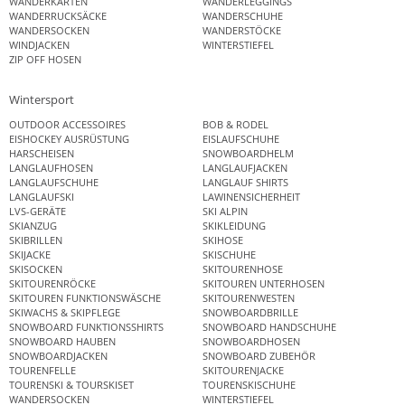
WANDERKARTEN
WANDERLEGGINGS
WANDERRUCKSÄCKE
WANDERSCHUHE
WANDERSOCKEN
WANDERSTÖCKE
WINDJACKEN
WINTERSTIEFEL
ZIP OFF HOSEN
Wintersport
OUTDOOR ACCESSOIRES
BOB & RODEL
EISHOCKEY AUSRÜSTUNG
EISLAUFSCHUHE
HARSCHEISEN
SNOWBOARDHELM
LANGLAUFHOSEN
LANGLAUFJACKEN
LANGLAUFSCHUHE
LANGLAUF SHIRTS
LANGLAUFSKI
LAWINENSICHERHEIT
LVS-GERÄTE
SKI ALPIN
SKIANZUG
SKIKLEIDUNG
SKIBRILLEN
SKIHOSE
SKIJACKE
SKISCHUHE
SKISOCKEN
SKITOURENHOSE
SKITOURENRÖCKE
SKITOUREN UNTERHOSEN
SKITOUREN FUNKTIONSWÄSCHE
SKITOURENWESTEN
SKIWACHS & SKIPFLEGE
SNOWBOARDBRILLE
SNOWBOARD FUNKTIONSSHIRTS
SNOWBOARD HANDSCHUHE
SNOWBOARD HAUBEN
SNOWBOARDHOSEN
SNOWBOARDJACKEN
SNOWBOARD ZUBEHÖR
TOURENFELLE
SKITOURENJACKE
TOURENSKI & TOURSKISET
TOURENSKISCHUHE
WANDERSOCKEN
WINTERSTIEFEL