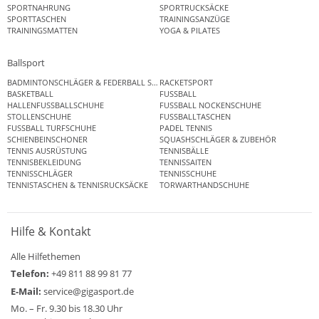
SPORTNAHRUNG
SPORTRUCKSÄCKE
SPORTTASCHEN
TRAININGSANZÜGE
TRAININGSMATTEN
YOGA & PILATES
Ballsport
BADMINTONSCHLÄGER & FEDERBALL SETS
RACKETSPORT
BASKETBALL
FUSSBALL
HALLENFUSSBALLSCHUHE
FUSSBALL NOCKENSCHUHE
STOLLENSCHUHE
FUSSBALLTASCHEN
FUSSBALL TURFSCHUHE
PADEL TENNIS
SCHIENBEINSCHONER
SQUASHSCHLÄGER & ZUBEHÖR
TENNIS AUSRÜSTUNG
TENNISBÄLLE
TENNISBEKLEIDUNG
TENNISSAITEN
TENNISSCHLÄGER
TENNISSCHUHE
TENNISTASCHEN & TENNISRUCKSÄCKE
TORWARTHANDSCHUHE
Hilfe & Kontakt
Alle Hilfethemen
Telefon:
+49 811 88 99 81 77
E-Mail:
service@gigasport.de
Mo. – Fr. 9.30 bis 18.30 Uhr