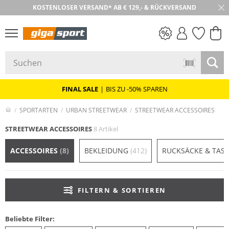
KOSTENLOSER VERSAND* AB € 129,- & RÜCKVERSAND
PREIS & WERT
SALE
FINAL SALE
|
BIS ZU -50% SPAREN
SPORTARTEN
URBAN STREETWEAR
STREETWEAR ACCESSOIRES
STREETWEAR ACCESSOIRES
8 Artikel
ACCESSOIRES
(8)
BEKLEIDUNG
(412)
RUCKSÄCKE & TAS
FILTERN & SORTIEREN
Beliebte Filter: