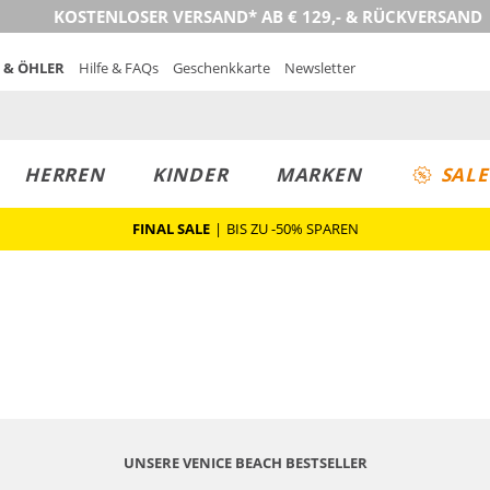
KOSTENLOSER VERSAND* AB € 129,- & RÜCKVERSAND
 & ÖHLER
Hilfe & FAQs
Geschenkkarte
Newsletter
HERREN
KINDER
MARKEN
SALE
FINAL SALE
|
BIS ZU -50% SPAREN
UNSERE VENICE BEACH BESTSELLER
Mix & Match