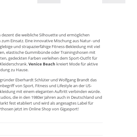
 dezent die weibliche Silhouette und ermöglichen
n zum Einsatz. Eine innovative Mischung aus Natur- und
lebige und strapazierfähige Fitness-Bekleidung mit viel
ngen, elastische Gummibünde oder Trainingshosen mit
ten, gedeckten Farben verleihen dem Sport-Outfit für
Kleiderschrank.
Venice Beach
kreiert Mode für aktive
eidung zu Hause.
ründer Eberhardt Schlüter und Wolfgang Brandt das
griff von Sport, Fitness und Lifestyle an der US-
ekleidung mit einem eleganten Auftritt verbinden würde.
tudios, die in den 1980er Jahren auch in Deutschland und
t fest etabliert und wird als angesagtes Label für
rthosen jetzt im Online Shop von Gigasport!