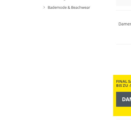
Mix & 
Bademode & Beachwear
Damen
Mix & 
FINAL S
BIS ZU 
DA
Mix & 