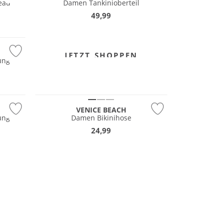
eau
Damen Tankinioberteil
49,99
JETZT SHOPPEN
ung
Mix & Match
VENICE BEACH
ung
Damen Bikinihose
24,99