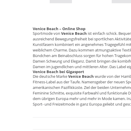
Venice Beach – Online Shop
Sportmode von
Venice Beach
ist einfach schick. Bequ
ausreichend Bewegungsfreiheit bei sportlichen Aktivitä
Kunstfasern kombiniert ein angenehmes Tragegefühl mit f
weiblichem Charme. Dazu kommen atmungsaktive Textilie
Bündchen am Beinabschluss sorgen für hohen Tragekomfo
Damen Schwung und Eleganz. Damit bringen die kombifr
Damen im jugendlichen und mittleren Alter. Das Label eig
Venice Beach bei Gigasport
Die deutsche Marke
Venice Beach
wurde von der Hambu
Fitness-Label aus der Taufe. Namensgeber der neuen Spo
amerikanischen Pazifikküste. Ziel der beiden Unternehme
Feminine Schnitte, exquisite Farbwahl und funktionale De
dem übrigen Europa mehr und mehr in Mode kamen. Inz
Sport- und Freizeitmode in ganz Europa geliebt und gesc