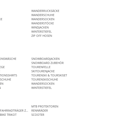
WANDERRUCKSÄCKE
WANDERSCHUHE
KE
WANDERSOCKEN
WANDERSTÖCKE
WINDJACKEN
WINTERSTIEFEL
ZIP OFF HOSEN
IONSWÄSCHE
SNOWBOARDJACKEN
SNOWBOARD ZUBEHÖR
EGE
TOURENFELLE
E
SKITOURENJACKE
IONSSHIRTS
TOURENSKI & TOURSKISET
SCHUHE
TOURENSKISCHUHE
EN
WANDERSOCKEN
N
WINTERSTIEFEL
MTB PROTEKTOREN
 FAHRRADTRÄGER ZUBEHÖR
RENNRÄDER
BIKE TRIKOT
SCOOTER