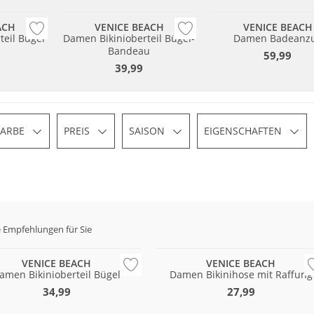
ACH
VENICE BEACH
VENICE BEACH
teil Bügel
Damen Bikinioberteil Bügel-
Damen Badeanz
Bandeau
59,99
39,99
FARBE
PREIS
SAISON
EIGENSCHAFTEN
 Empfehlungen für Sie
& Match
Mix & Match
VENICE BEACH
VENICE BEACH
amen Bikinioberteil Bügel
Damen Bikinihose mit Raffung
34,99
27,99