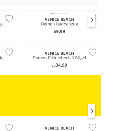
VENICE BEACH
ng
Damen Badeanzug
59,99
Mix & Match
VENICE BEACH
ier
Damen Bikinioberteil Bügel
34,99
ab
RUN
Mix & Match
VENICE BEACH