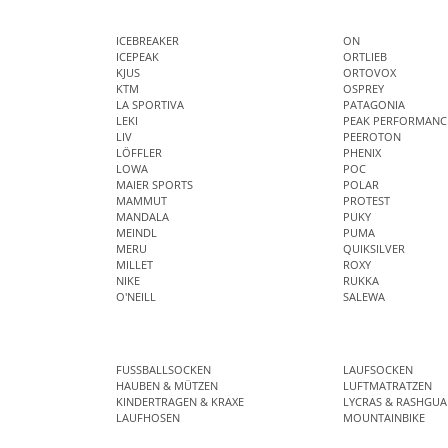
ICEBREAKER
ON
ICEPEAK
ORTLIEB
KJUS
ORTOVOX
KTM
OSPREY
LA SPORTIVA
PATAGONIA
LEKI
PEAK PERFORMANC
LIV
PEEROTON
LÖFFLER
PHENIX
LOWA
POC
MAIER SPORTS
POLAR
MAMMUT
PROTEST
MANDALA
PUKY
MEINDL
PUMA
MERU
QUIKSILVER
MILLET
ROXY
NIKE
RUKKA
O'NEILL
SALEWA
FUSSBALLSOCKEN
LAUFSOCKEN
HAUBEN & MÜTZEN
LUFTMATRATZEN
KINDERTRAGEN & KRAXE
LYCRAS & RASHGUA
LAUFHOSEN
MOUNTAINBIKE