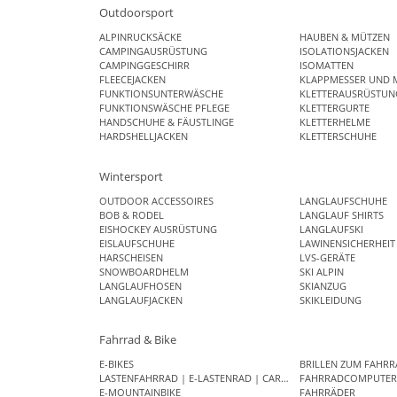
Outdoorsport
ALPINRUCKSÄCKE
HAUBEN & MÜTZEN
CAMPINGAUSRÜSTUNG
ISOLATIONSJACKEN
CAMPINGGESCHIRR
ISOMATTEN
FLEECEJACKEN
KLAPPMESSER UND 
FUNKTIONSUNTERWÄSCHE
KLETTERAUSRÜSTUN
FUNKTIONSWÄSCHE PFLEGE
KLETTERGURTE
HANDSCHUHE & FÄUSTLINGE
KLETTERHELME
HARDSHELLJACKEN
KLETTERSCHUHE
Wintersport
OUTDOOR ACCESSOIRES
LANGLAUFSCHUHE
BOB & RODEL
LANGLAUF SHIRTS
EISHOCKEY AUSRÜSTUNG
LANGLAUFSKI
EISLAUFSCHUHE
LAWINENSICHERHEIT
HARSCHEISEN
LVS-GERÄTE
SNOWBOARDHELM
SKI ALPIN
LANGLAUFHOSEN
SKIANZUG
LANGLAUFJACKEN
SKIKLEIDUNG
Fahrrad & Bike
E-BIKES
BRILLEN ZUM FAHRR
LASTENFAHRRAD | E-LASTENRAD | CARGO BIKE
FAHRRADCOMPUTE
E-MOUNTAINBIKE
FAHRRÄDER