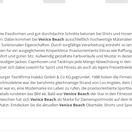
eme Passformen und gut durchdachte Schnitte betonen bei Shirts und Hosen
ten. Dabei kommen bei
Venice Beach
ausschließlich hochwertige Materialie
unktionalen Eigenschaften. Durch sorgfältige Verarbeitung entsteht so lang
n für ein ausgeglichenes Körperklima. Praxisorientierte Extras wie Raffu
rt und guten Sitz. Aufwendig gestaltete Farbverläufe und Muster in dezen
eudigen Jacken, Caprihosen und Tanktops jede Menge Abwechslung in den 
net sich dabei sowohl für Sport und Fitness als auch als legere Freizeitbekl
rger Textilfirma Haleko GmbH & Co KG gegründet. 1988 hoben die Firmeng
rtmodelinie war der berühmte gleichnamige Strand von Los Angeles, dem Inbe
r war es, eine Modemarke ins Leben zu rufen, die praxisorientierte Sportb
tails rundeten das Bild ab. Bald war
Venice Beach
der Star in den Fitnesss
wischen hat sich
Venice Beach
als Marke für Damensportmode auf dem Mark
hätzt. Entdecken Sie die aktuellen
Venice Beach
Oberteile, Shorts und Spo