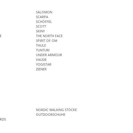
SALOMON
SCARPA
SCHÖFFEL
SCOTT
SKINY
E
THE NORTH FACE
SPIRIT OF OM
THULE
TUNTURI
UNDER ARMOUR
VAUDE
YOGISTAR
ZIENER
NORDIC WALKING STÖCKE
OUTDOORSCHUHE
RDS