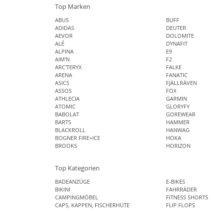
Top Marken
ABUS
BUFF
ADIDAS
DEUTER
AEVOR
DOLOMITE
ALÉ
DYNAFIT
ALPINA
E9
AIM'N
F2
ARC'TERYX
FALKE
ARENA
FANATIC
ASICS
FJÄLLRÄVEN
ASSOS
FOX
ATHLECIA
GARMIN
ATOMIC
GLORYFY
BABOLAT
GOREWEAR
BARTS
HAMMER
BLACKROLL
HANWAG
BOGNER FIRE+ICE
HOKA
BROOKS
HORIZON
Top Kategorien
BADEANZÜGE
E-BIKES
BIKINI
FAHRRÄDER
CAMPINGMÖBEL
FITNESS SHORTS
CAPS, KAPPEN, FISCHERHÜTE
FLIP FLOPS