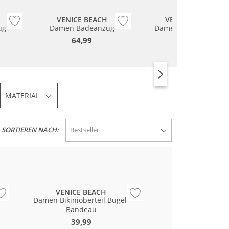
VENICE BEACH
VENICE BEACH
ug
Damen Badeanzug
Damen Bikinioberteil
Burstier
64,99
34,99
MATERIAL
SORTIEREN NACH:
Mix & Match
VENICE BEACH
VENICE BE
Damen Bikinioberteil Bügel-
Damen Bade
Bandeau
59,99
39,99