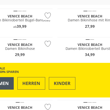
Match
Mix & Match
VENICE BEACH
VENICE BEACH
 Bikinioberteil Bügel-Bandeau
Damen Bikinihose mit Ri
39,99
27,99
ab
Match
Mix & Match
VENICE BEACH
VENICE BEACH
Damen Bikinihose
Damen Bikinioberteil Burst
29,99
34,99
ALE
-50% SPAREN
MEN
HERREN
KINDER
OUTDOOR
SWIM & BEACH
Match
Mix & Match
VENICE BEACH
VENICE BEACH