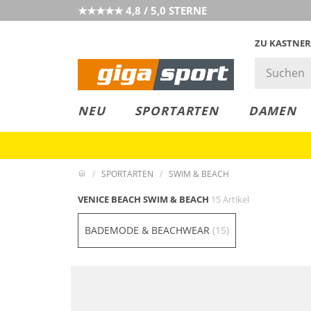
★★★★★ 4,8 / 5,0 STERNE
ZU KASTNER
MUST-HAVE
PREIS & WERT
SALE
NEU
SPORTARTEN
DAMEN
SPORTARTEN
SWIM & BEACH
VENICE BEACH SWIM & BEACH
15 Artikel
BADEMODE & BEACHWEAR
(15)
Mix & Match