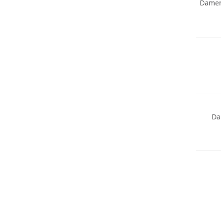
Damen
Mix & 
Da