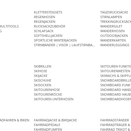
KLETTERSTEIGSETS
TAGESRUCKSÄCKE
REGENHOSEN
STIRNLAMPEN
REGENJACKEN
TREKKINGRUCKSÄC
MULTITOOLS
RUCKSACKZUBEHÖR
WANDERGILET
G
SCHLAFSACK
WANDERHOSEN
SOFTSHELLJACKEN
OUTDOORJACKEN
SPORTLICHE WINTERJACKEN
WANDERKARTEN
STIRNBÄNDER | VISOR | LAUFSTIRNBAND
WANDERLEGGINGS
SKIBRILLEN
SKITOUREN FUNKT
SKIHOSE
SKITOURENWESTEN
SKIJACKE
SKIWACHS & SKIPFL
SKISCHUHE
SNOWBOARDBRILL
SKISOCKEN
SNOWBOARD FUNKT
SKITOURENHOSE
SNOWBOARD HAND
SKITOURENRÖCKE
SNOWBOARD HAUB
SKITOUREN UNTERHOSEN
SNOWBOARDHOSE
ADFAHREN & BIKEN
FAHRRADJACKE & BIKEJACKE
FAHRRADSTÄNDER
R
FAHRRADPEDALE
FAHRRADTRÄGER &
FAHRRADPUMPEN
FAHRRAD TRIKOT & 