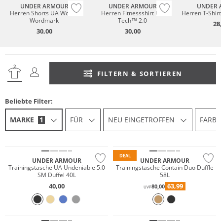
UNDER ARMOUR
UNDER ARMOUR
UNDER 
Herren Shorts UA Woven
Herren Fitnessshirt UA
Herren T-Shirt
Wordmark
Tech™ 2.0
28
30,00
30,00
FILTERN & SORTIEREN
Beliebte Filter:
MARKE
1
FÜR
NEU EINGETROFFEN
FARBE
DEAL
UNDER ARMOUR
UNDER ARMOUR
Trainingstasche UA Undeniable 5.0
Trainingstasche Contain Duo Duffle
SM Duffel 40L
58L
40,00
63,99
80,00
UVP