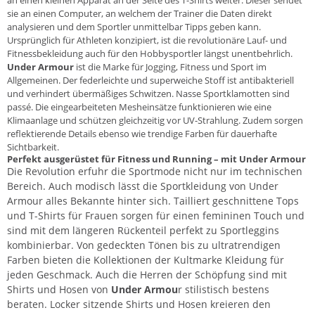
an einen kleinen Apparat an der Seite des T-Shirts weiter. Dieser sendet
sie an einen Computer, an welchem der Trainer die Daten direkt
analysieren und dem Sportler unmittelbar Tipps geben kann.
Ursprünglich für Athleten konzipiert, ist die revolutionäre
Lauf- und
Fitnessbekleidung
auch für den Hobbysportler längst unentbehrlich.
Under Armour
ist
die
Marke für Jogging,
Fitness
und Sport im
Allgemeinen. Der federleichte und superweiche Stoff ist antibakteriell
und verhindert übermäßiges Schwitzen. Nasse Sportklamotten sind
passé. Die eingearbeiteten Mesheinsätze funktionieren wie eine
Klimaanlage und schützen gleichzeitig vor UV-Strahlung. Zudem sorgen
reflektierende Details ebenso wie trendige Farben für dauerhafte
Sichtbarkeit.
Perfekt ausgerüstet für Fitness und Running – mit Under Armour
Die Revolution erfuhr die Sportmode nicht nur im technischen
Bereich. Auch modisch lässt die Sportkleidung von Under
Armour alles Bekannte hinter sich. Tailliert geschnittene
Tops
und T-Shirts für Frauen sorgen für einen femininen Touch und
sind mit dem längeren Rückenteil perfekt zu Sportleggins
kombinierbar. Von gedeckten Tönen bis zu ultratrendigen
Farben bieten die Kollektionen der Kultmarke Kleidung für
jeden Geschmack. Auch die Herren der Schöpfung sind mit
Shirts und Hosen von
Under Armou
r stilistisch bestens
beraten. Locker sitzende Shirts und Hosen kreieren den