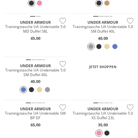
NEU
UNDER ARMOUR
UNDER ARMOUR
Trainingstasche UA Undeniable 5.0
Trainingstasche UA Undeniable 5.0
MD Duffel 58L
SM Duffel 40L
45,00
40,00
UNDER ARMOUR
JETZT SHOPPEN
Trainingstasche UA Undeniable 5.0
SM Duffel 40L
40,00
UNDER ARMOUR
UNDER ARMOUR
Trainingstasche UA Undeniable SM
Trainingstasche UA Undeniable 5.0
BP DF
XS Duffel 23L
65,00
35,00
Preis & Wert