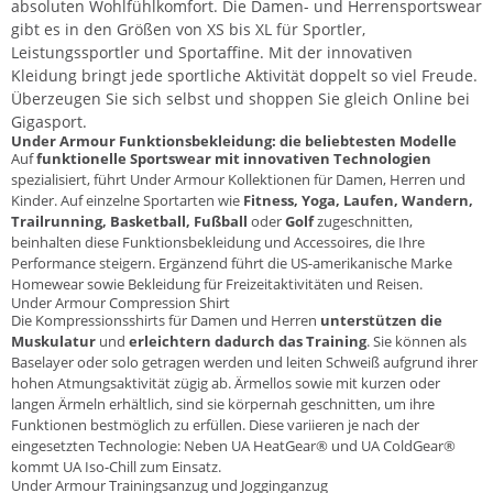
absoluten Wohlfühlkomfort. Die Damen- und Herrensportswear
gibt es in den Größen von XS bis XL für Sportler,
Leistungssportler und Sportaffine. Mit der innovativen
Kleidung bringt jede sportliche Aktivität doppelt so viel Freude.
Überzeugen Sie sich selbst und shoppen Sie gleich
Online bei
Gigasport
.
Under Armour Funktionsbekleidung: die beliebtesten Modelle
Auf
funktionelle Sportswear
mit innovativen Technologien
spezialisiert, führt Under Armour Kollektionen für Damen, Herren und
Kinder. Auf einzelne Sportarten wie
Fitness,
Yoga
,
Laufen
, Wandern,
Trailrunning, Basketball,
Fußball
oder
Golf
zugeschnitten,
beinhalten diese Funktionsbekleidung und Accessoires, die Ihre
Performance steigern. Ergänzend führt die US-amerikanische Marke
Homewear sowie Bekleidung für Freizeitaktivitäten und Reisen.
Under Armour Compression Shirt
Die Kompressionsshirts für Damen und Herren
unterstützen die
Muskulatur
und
erleichtern dadurch das Training
. Sie können als
Baselayer oder solo getragen werden und leiten Schweiß aufgrund ihrer
hohen Atmungsaktivität zügig ab. Ärmellos sowie mit kurzen oder
langen Ärmeln erhältlich, sind sie körpernah geschnitten, um ihre
Funktionen bestmöglich zu erfüllen. Diese variieren je nach der
eingesetzten Technologie: Neben UA HeatGear® und UA ColdGear®
kommt UA Iso-Chill zum Einsatz.
Under Armour Trainingsanzug und Jogginganzug