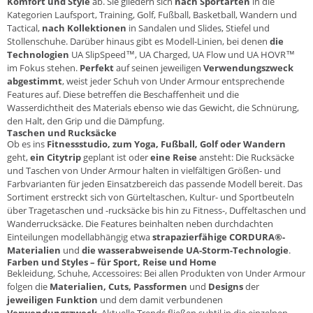
Komfort und Style
ab. Sie gliedern sich
nach Sportarten
in die
Kategorien Laufsport, Training, Golf, Fußball, Basketball, Wandern und
Tactical,
nach Kollektionen
in Sandalen und Slides, Stiefel und
Stollenschuhe. Darüber hinaus gibt es Modell-Linien, bei denen
die
Technologien
UA SlipSpeed™, UA Charged, UA Flow und UA HOVR™
im Fokus stehen.
Perfekt
auf seinen jeweiligen
Verwendungszweck
abgestimmt
, weist jeder Schuh von Under Armour entsprechende
Features auf. Diese betreffen die Beschaffenheit und die
Wasserdichtheit des Materials ebenso wie das Gewicht, die Schnürung,
den Halt, den Grip und die Dämpfung.
Taschen und Rucksäcke
Ob es ins
Fitnessstudio, zum Yoga, Fußball, Golf oder Wandern
geht,
ein Citytrip
geplant ist oder
eine Reise
ansteht: Die Rucksäcke
und Taschen von Under Armour halten in vielfältigen Größen- und
Farbvarianten für jeden Einsatzbereich das passende Modell bereit. Das
Sortiment erstreckt sich von Gürteltaschen, Kultur- und Sportbeuteln
über Tragetaschen und -rucksäcke bis hin zu Fitness-, Duffeltaschen und
Wanderrucksäcke. Die Features beinhalten neben durchdachten
Einteilungen modellabhängig etwa
strapazierfähige CORDURA®-
Materialien
und
die wasserabweisende UA-Storm-Technologie
.
Farben und Styles – für Sport, Reise und Home
Bekleidung, Schuhe, Accessoires: Bei allen Produkten von Under Armour
folgen die
Materialien, Cuts, Passformen
und
Designs
der
jeweiligen Funktion
und dem damit verbundenen