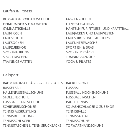
Laufen & Fitness
BOXSACK & BOXHANDSCHUHE
FASZIENROLLEN
HEIMTRAINER & ERGOMETER
FITNESSLEGGINGS
GYMNASTIKBÄLLE
HANTELN FÜR FITNESS- UND KRAFTTRAINI
LAUFHOSEN
LAUFJACKEN UND LAUFWESTEN
LAUFSCHUHE
LAUFSHIRTS UND LAUFTOPS
LAUFSOCKEN
LAUFUNTERWÄSCHE
LAUFZUBEHÖR
SPORT BH & BRAS
SPORTNAHRUNG
SPORTRUCKSÄCKE
SPORTTASCHEN
TRAININGSANZÜGE
TRAININGSMATTEN
YOGA & PILATES
Ballsport
BADMINTONSCHLÄGER & FEDERBALL SETS
RACKETSPORT
BASKETBALL
FUSSBALL
HALLENFUSSBALLSCHUHE
FUSSBALL NOCKENSCHUHE
STOLLENSCHUHE
FUSSBALLTASCHEN
FUSSBALL TURFSCHUHE
PADEL TENNIS
SCHIENBEINSCHONER
SQUASHSCHLÄGER & ZUBEHÖR
TENNIS AUSRÜSTUNG
TENNISBÄLLE
TENNISBEKLEIDUNG
TENNISSAITEN
TENNISSCHLÄGER
TENNISSCHUHE
TENNISTASCHEN & TENNISRUCKSÄCKE
TORWARTHANDSCHUHE