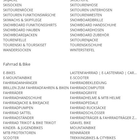
SKISOCKEN
SKITOURENHOSE
SKITOURENRÖCKE
SKITOUREN UNTERHOSEN
SKITOUREN FUNKTIONSWÄSCHE
SKITOURENWESTEN
SKIWACHS & SKIPFLEGE
SNOWBOARDBRILLE
SNOWBOARD FUNKTIONSSHIRTS
SNOWBOARD HANDSCHUHE
SNOWBOARD HAUBEN
SNOWBOARDHOSEN
SNOWBOARDJACKEN
SNOWBOARD ZUBEHÖR
TOURENFELLE
SKITOURENJACKE
TOURENSKI & TOURSKISET
TOURENSKISCHUHE
WANDERSOCKEN
WINTERSTIEFEL
Fahrrad & Bike
E-BIKES
LASTENFAHRRAD | E-LASTENRAD | CAR
E-MOUNTAINBIKE
E-SCOOTER
FAHRRADANHÄNGER
FAHRRADBEKLEIDUNG
BRILLEN ZUM FAHRRADFAHREN & BIKEN
FAHRRADCOMPUTER
FAHRRÄDER
FAHRRADGRIFFE
FAHRRADHANDSCHUHE
FAHRRADHELME & MTB HELME
FAHRRADJACKE & BIKEJACKE
FAHRRADPEDALE
FAHRRADPUMPEN
FAHRRAD RUCKSÄCKE
FAHRRAD SATTEL
FAHRRADSCHLÖSSER
FAHRRADSTÄNDER
FAHRRADTRÄGER & FAHRRADTRÄGER ZUB
FAHRRAD TRIKOT & BIKE TRIKOT
GRAVEL BIKE
KINDER- & JUGENDBIKES
MOUNTAINBIKE
MTB PROTEKTOREN
RENNRÄDER
SCOOTER
TREKKINGBIKES & CITYBIKES