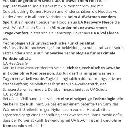
Aus
soft angerautem Sweat
, aus
ultraweichem Fleece
, als
Kapuzensweater und als Jacke mit Zip, monochrom und mit
Colourblocking: Damen, Herren und Kinder schätzen die Hoddies von
Under Armour in all ihren Variationen.
Beim Aufwärmen vor dem
Sport
ist ein leichter, bequemer Hoodie
aus UA Recovery Fleece
die
erste Wahl. Suchen Sie einen
Allrounder mit extrawarmem
Tragekomfort
, bietet sich ein Kapuzenpullover aus
UA Rival Fleece
an.
Technologien für unvergleichliche Funktionalität
Als Spezialist für hochwertige Sportbekleidung, -schuhe und -accessoires
setzt Under Armour auf
innovative Technologien für maximale
Funktionalität
.
UA HeatGear®
Mit UA HeatGear® entdecken Sie ein
leichtes, technisches Gewebe
mit oder ohne Kompression
, das
für das Training an warmen
Tagen
entwickelt wurde. Zugleich unglaublich dünn, atmungsaktiv und
strapazierfähig, beinhaltet es formstabilen 4-Way-Stretch, der
Scheuerstellen verhindert. Darüber hinaus bietet es UV-Schutz.
UA Iso-Chill
Bei UA Iso-Chill handelt es sich um
eine einzigartige Technologie, die
Sie bei Hitze kühl hält
. Sie basiert auf einem patentierten Garn, das
Wärme mit streifenförmigen Nylonfasern von der Haut ableitet.
Ergänzend sorgt eine Behandlung des Gewebes mit Titaniumoxid dafür,
dass der Körper abkühlt. Bekleidung mit UA Iso-Chill ist
mit und ohne
Kompression
erhältlich.