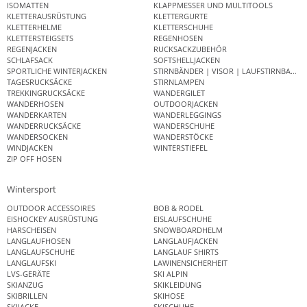
ISOMATTEN
KLAPPMESSER UND MULTITOOLS
KLETTERAUSRÜSTUNG
KLETTERGURTE
KLETTERHELME
KLETTERSCHUHE
KLETTERSTEIGSETS
REGENHOSEN
REGENJACKEN
RUCKSACKZUBEHÖR
SCHLAFSACK
SOFTSHELLJACKEN
SPORTLICHE WINTERJACKEN
STIRNBÄNDER | VISOR | LAUFSTIRNBAND
TAGESRUCKSÄCKE
STIRNLAMPEN
TREKKINGRUCKSÄCKE
WANDERGILET
WANDERHOSEN
OUTDOORJACKEN
WANDERKARTEN
WANDERLEGGINGS
WANDERRUCKSÄCKE
WANDERSCHUHE
WANDERSOCKEN
WANDERSTÖCKE
WINDJACKEN
WINTERSTIEFEL
ZIP OFF HOSEN
Wintersport
OUTDOOR ACCESSOIRES
BOB & RODEL
EISHOCKEY AUSRÜSTUNG
EISLAUFSCHUHE
HARSCHEISEN
SNOWBOARDHELM
LANGLAUFHOSEN
LANGLAUFJACKEN
LANGLAUFSCHUHE
LANGLAUF SHIRTS
LANGLAUFSKI
LAWINENSICHERHEIT
LVS-GERÄTE
SKI ALPIN
SKIANZUG
SKIKLEIDUNG
SKIBRILLEN
SKIHOSE
SKIJACKE
SKISCHUHE