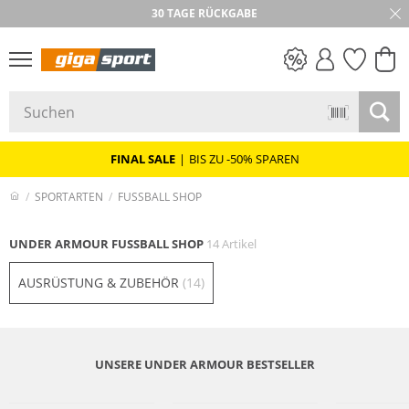
30 TAGE RÜCKGABE
PREIS & WERT
SALE
FINAL SALE
|
BIS ZU -50% SPAREN
SPORTARTEN
FUSSBALL SHOP
UNDER ARMOUR FUSSBALL SHOP
14 Artikel
AUSRÜSTUNG & ZUBEHÖR
(14)
UNSERE UNDER ARMOUR BESTSELLER
Must have
Preis & Wert
Preis & Wert
Preis & Wert