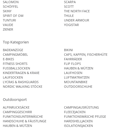
SALOMON
SCARPA
SCHÖFFEL
SCOTT
SKINY
THE NORTH FACE
SPIRIT OF OM
THULE
TUNTURI
UNDER ARMOUR
VAUDE
YOGISTAR
ZIENER
Top Kategorien
BADEANZÜGE
BIKINI
CAMPINGMÖBEL
CAPS, KAPPEN, FISCHERHÜTE
E-BIKES
FAHRRÄDER
FITNESS SHORTS
FLIP FLOPS
FUSSBALLSOCKEN
HAUBEN & MÜTZEN
KINDERTRAGEN & KRAXE
LAUFHOSEN
LAUFSOCKEN
LUFTMATRATZEN
LYCRAS & RASHGUARDS
MOUNTAINBIKE
NORDIC WALKING STÖCKE
OUTDOORSCHUHE
Outdoorsport
ALPINRUCKSÄCKE
CAMPINGAUSRÜSTUNG
CAMPINGGESCHIRR
FLEECEJACKEN
FUNKTIONSUNTERWÄSCHE
FUNKTIONSWÄSCHE PFLEGE
HANDSCHUHE & FÄUSTLINGE
HARDSHELLJACKEN
HAUBEN & MÜTZEN
ISOLATIONSJACKEN