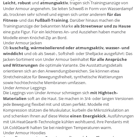
Leicht, robust
und
atmungsaktiv
, tragen sich Trainingsanzüge von
Under Armour angenehm. Sie leiten Schweiß in Form von Wasserdampf
ab, trocknen sehr schnell und eignen sich unter anderem
für das
Fitness-
und das
Fußball-Training
. Darüber hinaus machen die
Trainingsanzüge der bekannten Marke
als Streetwear und zu Hause
eine gute Figur. Für ein leichteres An- und Ausziehen haben manche
Modelle einen Knöchel-Zip an Bord.
Under Armour Jacken
Ob
kuschelig, wärmeisolierend oder atmungsaktiv, wasser- und
winddicht
und ob als Sweat-, Softshell- oder Shelljacke ausgeführt: Das
Jacken-Sortiment von Under Armour beinhaltet
für alle Ansprüche
und Witterungen
die optimale Variante. Die Ausstattungsdetails
orientieren sich an den Anwendungsbereichen. Sie können etwa
Stretcheinsätze für Bewegungsfreiheit, synthetische Wattierungen
sowie hochtechnische Membranen umfassen.
Under Armour Leggings
Die Leggings von Under Armour schmiegen sich
mit Hightech-
Materialien
soft an die Haut. Sie machen in 3/4- oder langen Versionen
jede Bewegung flexibel mit und sitzen perfekt. Modelle mit
Kompression stützen die Muskulatur, kurbeln die Mikrozirkulation an
und schenken Ihnen auf diese Weise
einen Energiekick
. Ausführungen
mit UA-HeatGear®-Technologie kühlen wohltuend, ihre Pendants mit
UA ColdGear® halten Sie bei niedrigen Temperaturen warm.
Under Armour Hoodies