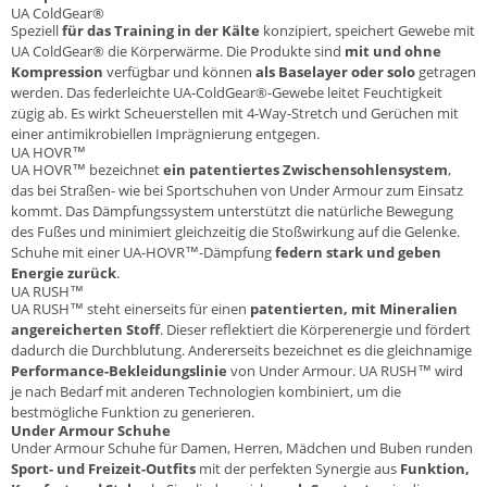
UA ColdGear®
Speziell
für das Training in der Kälte
konzipiert, speichert Gewebe mit
UA ColdGear® die Körperwärme. Die Produkte sind
mit und ohne
Kompression
verfügbar und können
als Baselayer oder solo
getragen
werden. Das federleichte UA-ColdGear®-Gewebe leitet Feuchtigkeit
zügig ab. Es wirkt Scheuerstellen mit 4-Way-Stretch und Gerüchen mit
einer antimikrobiellen Imprägnierung entgegen.
UA HOVR™
UA HOVR™ bezeichnet
ein patentiertes Zwischensohlensystem
,
das bei Straßen- wie bei Sportschuhen von Under Armour zum Einsatz
kommt. Das Dämpfungssystem unterstützt die natürliche Bewegung
des Fußes und minimiert gleichzeitig die Stoßwirkung auf die Gelenke.
Schuhe mit einer UA-HOVR™-Dämpfung
federn stark und geben
Energie zurück
.
UA RUSH™
UA RUSH™ steht einerseits für einen
patentierten, mit Mineralien
angereicherten Stoff
. Dieser reflektiert die Körperenergie und fördert
dadurch die Durchblutung. Andererseits bezeichnet es die gleichnamige
Performance-Bekleidungslinie
von Under Armour. UA RUSH™ wird
je nach Bedarf mit anderen Technologien kombiniert, um die
bestmögliche Funktion zu generieren.
Under Armour Schuhe
Under Armour Schuhe für Damen, Herren, Mädchen und Buben runden
Sport- und Freizeit-Outfits
mit der perfekten Synergie aus
Funktion,