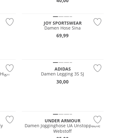
40,00
Große Größen
JOY SPORTSWEAR
Damen Hose Sina
69,99
Preis & Wert
ADIDAS
 High
Damen Legging 3S SJ
30,00
UNDER ARMOUR
dy
Damen Jogginghose UA Unstoppable
Webstoff