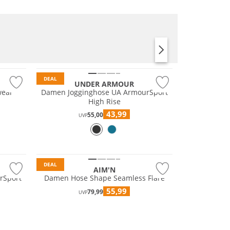
DEAL
UNDER ARMOUR
wear
Damen Jogginghose UA ArmourSport
High Rise
43,99
55,00
UVP
DEAL
AIM'N
rSport
Damen Hose Shape Seamless Flare
55,99
79,99
UVP