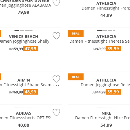
SCHNEIDER SPORTSWEAR
ATHLECIA
en Jogginghose ALABAMAW
Damen Fitnesstight Fran
79,99
44,99
Preis & Wert
DEAL
VENICE BEACH
ATHLECIA
Damen Jogginghose Shelly
Damen Fitnesstight Theresa S
47,99
39,99
59,99
49,99
UVP
UVP
Preis & Wert
DEAL
AIM'N
ATHLECIA
 Fitnesstight Shape Seamless
Damen Jogginghose Reile
48,99
35,99
69,99
44,99
UVP
UVP
NEU
ADIDAS
NIKE
men Fitnessshorts OPT ESS
Damen Fitnesstight Nike Pro
40,00
54,99