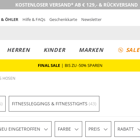
KOSTENLOSER VERSAND* AB € 129,- & RÜCKVERSAND
 & ÖHLER
Hilfe & FAQs
Geschenkkarte
Newsletter
HERREN
KINDER
MARKEN
SALE
FINAL SALE
|
BIS ZU -50% SPAREN
SS HOSEN
6)
FITNESSLEGGINGS & FITNESSTIGHTS
(43)
NEU EINGETROFFEN
FARBE
PREIS
RABATT