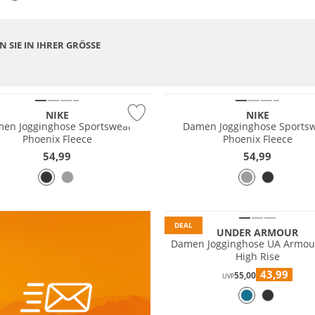
 SIE IN IHRER GRÖSSE
NIKE
NIKE
en Jogginghose Sportswear
Damen Jogginghose Sports
Phoenix Fleece
Phoenix Fleece
54,99
54,99
DEAL
UNDER ARMOUR
Damen Jogginghose UA Armou
High Rise
43,99
55,00
UVP