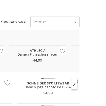
SORTIEREN NACH:
Preis & Wert
Große Größen
ATHLECIA
JOY SPORTS
Damen Fitnesshose Jacey
Damen Hose 
44,99
49,99
Große Größen
SCHNEIDER SPORTSWEAR
Damen Jogginghose ISCHGLW
54,99