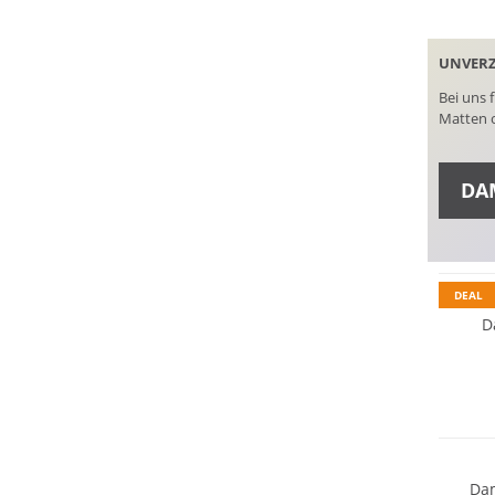
UNVERZ
Bei uns 
Matten o
DA
Preis &
SCHUH
DEAL
D
Preis &
Dam