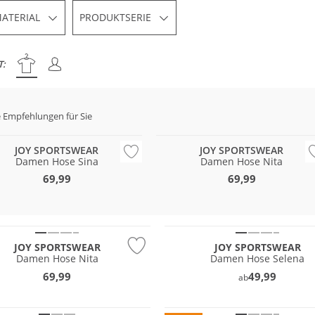
ATERIAL
PRODUKTSERIE
T:
 Empfehlungen für Sie
e Größen
Große Größen
JOY SPORTSWEAR
JOY SPORTSWEAR
Damen Hose Sina
Damen Hose Nita
69,99
69,99
Größen
Große Größen
JOY SPORTSWEAR
JOY SPORTSWEAR
Damen Hose Nita
Damen Hose Selena
69,99
49,99
ab
 Wert