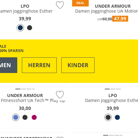
DEAL
LPO
UNDER ARMOUR
amen Jogginghose Esther
Damen Jogginghose UA Motion
39,99
47,99
60,00
UVP
ALE
-50% SPAREN
MEN
HERREN
KINDER
OUTDOOR
SWIM & BEACH
Preis & Wert
UNDER ARMOUR
LPO
Fitnessshort UA Tech™ Play Up
Damen Jogginghose Esth
30,00
39,99
Größen
Preis & Wert