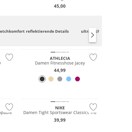
45,00
retchkomfort
reflektierende Details
ultraleicht
UV
Preis & Wert
ATHLECIA
y
Damen Fitnesshose Jacey
44,99
NIKE
ppable
Damen Tight Sportswear Classics 7/8
39,99