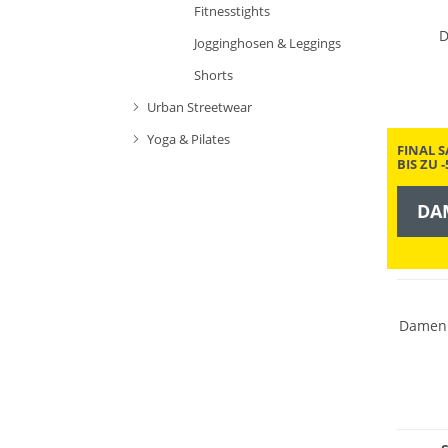
Fitnesstights
D
Jogginghosen & Leggings
Shorts
Urban Streetwear
Yoga & Pilates
FINAL S
BIS ZU 
DA
NEU
Damen 
Große 