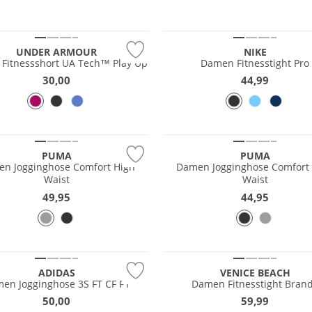
Preis & Wert
UNDER ARMOUR
NIKE
Fitnessshort UA Tech™ Play Up
Damen Fitnesstight Pro
30,00
44,99
PUMA
PUMA
n Jogginghose Comfort High
Damen Jogginghose Comfort
Waist
Waist
49,95
44,95
ADIDAS
VENICE BEACH
en Jogginghose 3S FT CF PT
Damen Fitnesstight Bran
50,00
59,99