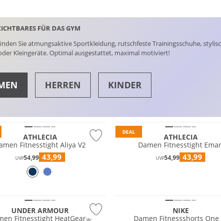
ICHTBARES FÜR DAS GYM
finden Sie atmungsaktive Sportkleidung, rutschfeste Trainingsschuhe, styli
der Kleingeräte. Optimal ausgestattet, maximal motiviert!
MEN
HERREN
KINDER
 Wert
Preis & Wert
E
TOPS
DEAL
ATHLECIA
ATHLECIA
amen Fitnesstight Aliya V2
Damen Fitnesstight Ema
43,99
43,99
54,99
54,99
UVP
UVP
 Wert
NEU
UNDER ARMOUR
NIKE
en Fitnesstight HeatGear®
Damen Fitnessshorts One 