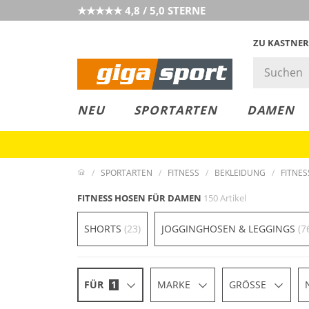
★★★★★ 4,8 / 5,0 STERNE
ZU KASTNER
MUST-HAVE
PREIS & WERT
SALE
NEU
SPORTARTEN
DAMEN
SPORTARTEN
FITNESS
BEKLEIDUNG
FITNE
FITNESS HOSEN FÜR DAMEN
150 Artikel
SHORTS
(23)
JOGGINGHOSEN & LEGGINGS
(7
FÜR
1
MARKE
GRÖSSE