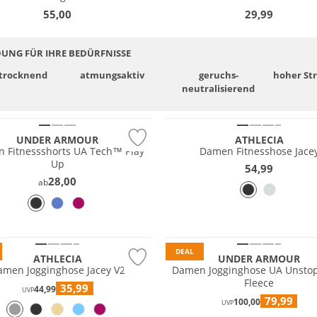
55,00
29,99
DUNG FÜR IHRE BEDÜRFNISSE
­trocknend
atmungsaktiv
geruchs­
hoher St
neutralisierend
Preis & Wert
UNDER ARMOUR
ATHLECIA
 Fitnessshorts UA Tech™ Play
Damen Fitnesshose Jace
Up
54,99
28,00
ab
 Wert
DEAL
ATHLECIA
UNDER ARMOUR
amen Jogginghose Jacey V2
Damen Jogginghose UA Unsto
Fleece
35,99
44,99
UVP
79,99
100,00
UVP