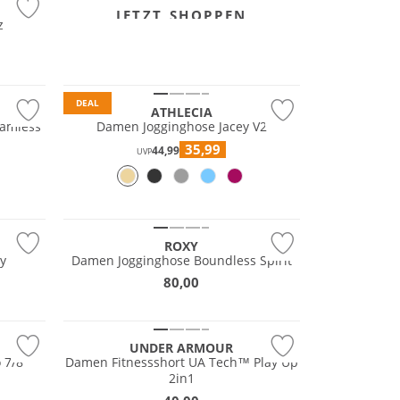
JETZT SHOPPEN
z
Preis & Wert
DEAL
ATHLECIA
eamless
Damen Jogginghose Jacey V2
35,99
44,99
UVP
NEU
ROXY
y
Damen Jogginghose Boundless Spirit
80,00
UNDER ARMOUR
 7/8
Damen Fitnessshort UA Tech™ Play Up
2in1