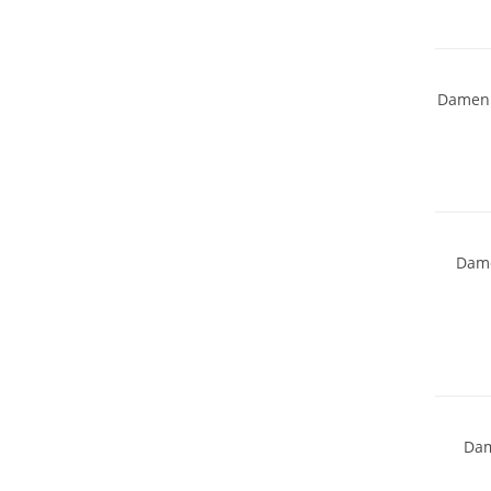
Damen 
Dame
Dam