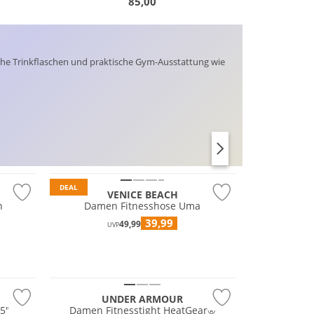
85,00
sche Trinkflaschen und praktische Gym-Ausstattung wie
BRAS
LEGGINGS
DEAL
VENICE BEACH
n
Damen Fitnesshose Uma
39,99
49,99
UVP
Preis & Wert
UNDER ARMOUR
5"
Damen Fitnesstight HeatGear®