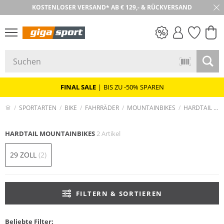
KOSTENLOSER VERSAND* AB € 129,- & RÜCKVERSAND
PREIS & WERT
SALE
FINAL SALE
|
BIS ZU -50% SPAREN
SPORTARTEN
BIKE
FAHRRÄDER
MOUNTAINBIKES
HARDTAIL MOUNTAINBIKES
HARDTAIL MOUNTAINBIKES
2 Artikel
29 ZOLL
(2)
FILTERN & SORTIEREN
Beliebte Filter: