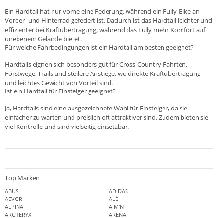
Ein Hardtail hat nur vorne eine Federung, während ein Fully-Bike an
Vorder- und Hinterrad gefedert ist. Dadurch ist das Hardtail leichter und
effizienter bei Kraftübertragung, während das Fully mehr Komfort auf
unebenem Gelände bietet.
Für welche Fahrbedingungen ist ein Hardtail am besten geeignet?
Hardtails eignen sich besonders gut für Cross-Country-Fahrten,
Forstwege, Trails und steilere Anstiege, wo direkte Kraftübertragung
und leichtes Gewicht von Vorteil sind.
Ist ein Hardtail für Einsteiger geeignet?
Ja, Hardtails sind eine ausgezeichnete Wahl für Einsteiger, da sie
einfacher zu warten und preislich oft attraktiver sind. Zudem bieten sie
viel Kontrolle und sind vielseitig einsetzbar.
Top Marken
ABUS
ADIDAS
AEVOR
ALÉ
ALPINA
AIM'N
ARC'TERYX
ARENA