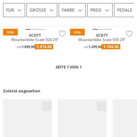
FÜR
GRÖSSE
FARBE
PREIS
PEDALE
DEAL
DEAL
SCOTT
SCOTT
Mountainbike Scale 920 29"
Mountainbike Scale 930 29"
1.614,00
1.104,00
1.899,00
1.299,00
UVP
UVP
SEITE 1 VON 1
Zuletzt angesehen