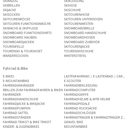
SKIANZUG
SKIKLEIDUNG
SKIBRILLEN
SKIHOSE
SKIJACKE
SKISCHUHE
SKISOCKEN
SKITOURENHOSE
SKITOURENRÖCKE
SKITOUREN UNTERHOSEN
SKITOUREN FUNKTIONSWÄSCHE
SKITOURENWESTEN
SKIWACHS & SKIPFLEGE
SNOWBOARDBRILLE
SNOWBOARD FUNKTIONSSHIRTS
SNOWBOARD HANDSCHUHE
SNOWBOARD HAUBEN
SNOWBOARDHOSEN
SNOWBOARDJACKEN
SNOWBOARD ZUBEHÖR
TOURENFELLE
SKITOURENJACKE
TOURENSKI & TOURSKISET
TOURENSKISCHUHE
WANDERSOCKEN
WINTERSTIEFEL
Fahrrad & Bike
E-BIKES
LASTENFAHRRAD | E-LASTENRAD | CAR
E-MOUNTAINBIKE
E-SCOOTER
FAHRRADANHÄNGER
FAHRRADBEKLEIDUNG
BRILLEN ZUM FAHRRADFAHREN & BIKEN
FAHRRADCOMPUTER
FAHRRÄDER
FAHRRADGRIFFE
FAHRRADHANDSCHUHE
FAHRRADHELME & MTB HELME
FAHRRADJACKE & BIKEJACKE
FAHRRADPEDALE
FAHRRADPUMPEN
FAHRRAD RUCKSÄCKE
FAHRRAD SATTEL
FAHRRADSCHLÖSSER
FAHRRADSTÄNDER
FAHRRADTRÄGER & FAHRRADTRÄGER ZUB
FAHRRAD TRIKOT & BIKE TRIKOT
GRAVEL BIKE
KINDER- & JUGENDBIKES
MOUNTAINBIKE