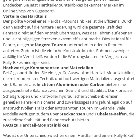
Entdecken Sie jetzt Hardtail-Mountainbikes bekannter Marken im
Online Shop von
Gigasport
!
Vorteile des Hardtails
Der größte Vorteil eines Hardtail-Mountainbikes ist die Effizienz. Durch
den Verzicht auf die hintere Federung wird die gesamte Kraft des
Fahrers direkt auf den Antrieb übertragen, was das Fahren auf ebenen
und leicht hügeligen Strecken extrem effizient macht. Dies ist ideal für
Fahrer, die gerne
längere Touren
unternehmen oder in Rennen
antreten. Zudem ist die einfache Konstruktion des Rahmens weniger
anfällig für Verschleiß, wodurch die Wartungskosten im Vergleich zu
Fully-Bikes niedriger sind.
Hochwertige Komponenten und Materialien
Bei Gigasport finden Sie eine große Auswahl an Hardtail-Mountainbikes,
die mit modernster Technik und hochwertigen Materialien ausgestattet
sind. Rahmen aus
leichtem Aluminium oder Carbon
bieten eine
ausgezeichnete Balance zwischen Gewicht und Stabilität. Dank präziser
Schaltgruppen und kraftvoller hydraulischer Scheibenbremsen
genießen Fahrer ein sicheres und zuverlässiges Fahrgefühl, egal ob auf
anspruchsvollen Trails oder entspannten Touren im Gelände. Viele
Modelle verfügen zudem über
Steckachsen
und
Tubeless-Reifen
, die
zusätzliche Stabilität und Pannenschutz bieten.
FAQs zu Hardtail-Mountainbikes:
Was ist der Unterschied zwischen einem Hardtail und einem Fully-Bike?