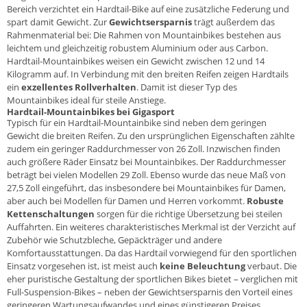
Bereich verzichtet ein Hardtail-Bike auf eine zusätzliche Federung und
spart damit Gewicht. Zur
Gewichtsersparnis
trägt außerdem das
Rahmenmaterial bei: Die Rahmen von Mountainbikes bestehen aus
leichtem und gleichzeitig robustem Aluminium oder aus Carbon.
Hardtail-Mountainbikes weisen ein Gewicht zwischen 12 und 14
Kilogramm auf. In Verbindung mit den breiten Reifen zeigen Hardtails
ein
exzellentes Rollverhalten
. Damit ist dieser Typ des
Mountainbikes ideal für steile Anstiege.
Hardtail-Mountainbikes bei Gigasport
Typisch für ein Hardtail-Mountainbike sind neben dem geringen
Gewicht die breiten Reifen. Zu den ursprünglichen Eigenschaften zählte
zudem ein geringer Raddurchmesser von 26 Zoll. Inzwischen finden
auch größere Räder Einsatz bei Mountainbikes. Der Raddurchmesser
beträgt bei vielen Modellen
29 Zoll
. Ebenso wurde das neue Maß von
27,5 Zoll
eingeführt, das insbesondere bei Mountainbikes für Damen,
aber auch bei Modellen für Damen und Herren vorkommt.
Robuste
Kettenschaltungen
sorgen für die richtige Übersetzung bei steilen
Auffahrten. Ein weiteres charakteristisches Merkmal ist der Verzicht auf
Zubehör wie Schutzbleche, Gepäckträger und andere
Komfortausstattungen. Da das Hardtail vorwiegend für den sportlichen
Einsatz vorgesehen ist, ist meist auch
keine Beleuchtung
verbaut. Die
eher puristische Gestaltung der sportlichen Bikes bietet – verglichen mit
Full-Suspension-Bikes
– neben der Gewichtsersparnis den Vorteil eines
geringeren Wartungsaufwandes und eines günstigeren Preises.