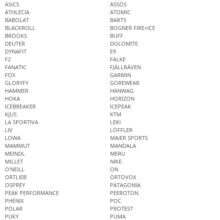
ASICS
ASSOS
ATHLECIA
ATOMIC
BABOLAT
BARTS
BLACKROLL
BOGNER FIRE+ICE
BROOKS
BUFF
DEUTER
DOLOMITE
DYNAFIT
E9
F2
FALKE
FANATIC
FJÄLLRÄVEN
FOX
GARMIN
GLORYFY
GOREWEAR
HAMMER
HANWAG
HOKA
HORIZON
ICEBREAKER
ICEPEAK
KJUS
KTM
LA SPORTIVA
LEKI
LIV
LÖFFLER
LOWA
MAIER SPORTS
MAMMUT
MANDALA
MEINDL
MERU
MILLET
NIKE
O'NEILL
ON
ORTLIEB
ORTOVOX
OSPREY
PATAGONIA
PEAK PERFORMANCE
PEEROTON
PHENIX
POC
POLAR
PROTEST
PUKY
PUMA