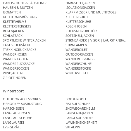
HANDSCHUHE & FÄUSTLINGE
HARDSHELLJACKEN
HAUBEN & MÜTZEN
ISOLATIONSJACKEN
ISOMATTEN
KLAPPMESSER UND MULTITOOLS
KLETTERAUSRÜSTUNG
KLETTERGURTE
KLETTERHELME
KLETTERSCHUHE
KLETTERSTEIGSETS
REGENHOSEN
REGENJACKEN
RUCKSACKZUBEHÖR
SCHLAFSACK
SOFTSHELLJACKEN
SPORTLICHE WINTERJACKEN
STIRNBÄNDER | VISOR | LAUFSTIRNBAND
TAGESRUCKSÄCKE
STIRNLAMPEN
TREKKINGRUCKSÄCKE
WANDERGILET
WANDERHOSEN
OUTDOORJACKEN
WANDERKARTEN
WANDERLEGGINGS
WANDERRUCKSÄCKE
WANDERSCHUHE
WANDERSOCKEN
WANDERSTÖCKE
WINDJACKEN
WINTERSTIEFEL
ZIP OFF HOSEN
Wintersport
OUTDOOR ACCESSOIRES
BOB & RODEL
EISHOCKEY AUSRÜSTUNG
EISLAUFSCHUHE
HARSCHEISEN
SNOWBOARDHELM
LANGLAUFHOSEN
LANGLAUFJACKEN
LANGLAUFSCHUHE
LANGLAUF SHIRTS
LANGLAUFSKI
LAWINENSICHERHEIT
LVS-GERÄTE
SKI ALPIN