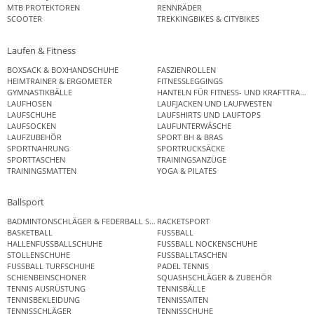
MTB PROTEKTOREN
RENNRÄDER
SCOOTER
TREKKINGBIKES & CITYBIKES
Laufen & Fitness
BOXSACK & BOXHANDSCHUHE
FASZIENROLLEN
HEIMTRAINER & ERGOMETER
FITNESSLEGGINGS
GYMNASTIKBÄLLE
HANTELN FÜR FITNESS- UND KRAFTTRAINI
LAUFHOSEN
LAUFJACKEN UND LAUFWESTEN
LAUFSCHUHE
LAUFSHIRTS UND LAUFTOPS
LAUFSOCKEN
LAUFUNTERWÄSCHE
LAUFZUBEHÖR
SPORT BH & BRAS
SPORTNAHRUNG
SPORTRUCKSÄCKE
SPORTTASCHEN
TRAININGSANZÜGE
TRAININGSMATTEN
YOGA & PILATES
Ballsport
BADMINTONSCHLÄGER & FEDERBALL SETS
RACKETSPORT
BASKETBALL
FUSSBALL
HALLENFUSSBALLSCHUHE
FUSSBALL NOCKENSCHUHE
STOLLENSCHUHE
FUSSBALLTASCHEN
FUSSBALL TURFSCHUHE
PADEL TENNIS
SCHIENBEINSCHONER
SQUASHSCHLÄGER & ZUBEHÖR
TENNIS AUSRÜSTUNG
TENNISBÄLLE
TENNISBEKLEIDUNG
TENNISSAITEN
TENNISSCHLÄGER
TENNISSCHUHE