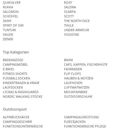
QUIKSILVER
ROXY
RUKKA
SALEWA
SALOMON
SCARPA
SCHÖFFEL
SCOTT
SKINY
THE NORTH FACE
SPIRIT OF OM
THULE
TUNTURI
UNDER ARMOUR
VAUDE
YOGISTAR
ZIENER
Top Kategorien
BADEANZÜGE
BIKINI
CAMPINGMÖBEL
CAPS, KAPPEN, FISCHERHÜTE
E-BIKES
FAHRRÄDER
FITNESS SHORTS
FLIP FLOPS
FUSSBALLSOCKEN
HAUBEN & MÜTZEN
KINDERTRAGEN & KRAXE
LAUFHOSEN
LAUFSOCKEN
LUFTMATRATZEN
LYCRAS & RASHGUARDS
MOUNTAINBIKE
NORDIC WALKING STÖCKE
OUTDOORSCHUHE
Outdoorsport
ALPINRUCKSÄCKE
CAMPINGAUSRÜSTUNG
CAMPINGGESCHIRR
FLEECEJACKEN
FUNKTIONSUNTERWÄSCHE
FUNKTIONSWÄSCHE PFLEGE