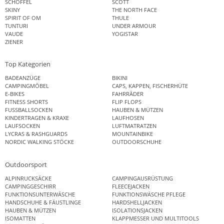
SCHÖFFEL
SCOTT
SKINY
THE NORTH FACE
SPIRIT OF OM
THULE
TUNTURI
UNDER ARMOUR
VAUDE
YOGISTAR
ZIENER
Top Kategorien
BADEANZÜGE
BIKINI
CAMPINGMÖBEL
CAPS, KAPPEN, FISCHERHÜTE
E-BIKES
FAHRRÄDER
FITNESS SHORTS
FLIP FLOPS
FUSSBALLSOCKEN
HAUBEN & MÜTZEN
KINDERTRAGEN & KRAXE
LAUFHOSEN
LAUFSOCKEN
LUFTMATRATZEN
LYCRAS & RASHGUARDS
MOUNTAINBIKE
NORDIC WALKING STÖCKE
OUTDOORSCHUHE
Outdoorsport
ALPINRUCKSÄCKE
CAMPINGAUSRÜSTUNG
CAMPINGGESCHIRR
FLEECEJACKEN
FUNKTIONSUNTERWÄSCHE
FUNKTIONSWÄSCHE PFLEGE
HANDSCHUHE & FÄUSTLINGE
HARDSHELLJACKEN
HAUBEN & MÜTZEN
ISOLATIONSJACKEN
ISOMATTEN
KLAPPMESSER UND MULTITOOLS