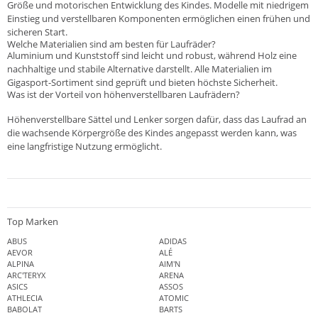
Größe und motorischen Entwicklung des Kindes. Modelle mit niedrigem
Einstieg und verstellbaren Komponenten ermöglichen einen frühen und
sicheren Start.
Welche Materialien sind am besten für Laufräder?
Aluminium und Kunststoff sind leicht und robust, während Holz eine
nachhaltige und stabile Alternative darstellt. Alle Materialien im
Gigasport-Sortiment sind geprüft und bieten höchste Sicherheit.
Was ist der Vorteil von höhenverstellbaren Laufrädern?
Höhenverstellbare Sättel und Lenker sorgen dafür, dass das Laufrad an
die wachsende Körpergröße des Kindes angepasst werden kann, was
eine langfristige Nutzung ermöglicht.
Top Marken
ABUS
ADIDAS
AEVOR
ALÉ
ALPINA
AIM'N
ARC'TERYX
ARENA
ASICS
ASSOS
ATHLECIA
ATOMIC
BABOLAT
BARTS