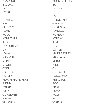
BLACKROLL
BOGNER FIRE+ICE
BROOKS
BUFF
DEUTER
DOLOMITE
DYNAFIT
E9
F2
FALKE
FANATIC
FJÄLLRÄVEN
FOX
GARMIN
GLORYFY
GOREWEAR
HAMMER
HANWAG
HOKA
HORIZON
ICEBREAKER
ICEPEAK
KJUS
KTM
LA SPORTIVA
LEKI
LIV
LÖFFLER
LOWA
MAIER SPORTS
MAMMUT
MANDALA
MEINDL
MERU
MILLET
NIKE
O'NEILL
ON
ORTLIEB
ORTOVOX
OSPREY
PATAGONIA
PEAK PERFORMANCE
PEEROTON
PHENIX
POC
POLAR
PROTEST
PUKY
PUMA
QUIKSILVER
ROXY
RUKKA
SALEWA
SALOMON
SCARPA