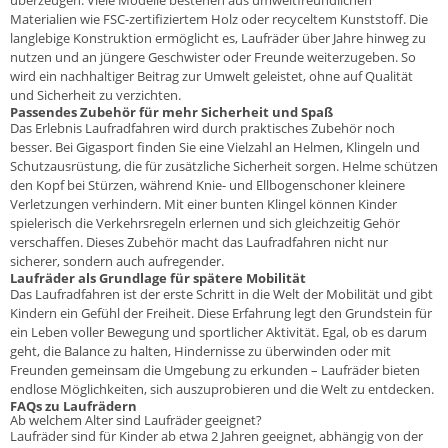
überzeugen. Viele Modelle bestehen aus umweltfreundlichen
Materialien wie FSC-zertifiziertem Holz oder recyceltem Kunststoff. Die
langlebige Konstruktion ermöglicht es, Laufräder über Jahre hinweg zu
nutzen und an jüngere Geschwister oder Freunde weiterzugeben. So
wird ein nachhaltiger Beitrag zur Umwelt geleistet, ohne auf Qualität
und Sicherheit zu verzichten.
Passendes Zubehör für mehr Sicherheit und Spaß
Das Erlebnis Laufradfahren wird durch praktisches Zubehör noch
besser. Bei Gigasport finden Sie eine Vielzahl an
Helmen
,
Klingeln
und
Schutzausrüstung, die für zusätzliche Sicherheit sorgen. Helme schützen
den Kopf bei Stürzen, während Knie- und Ellbogenschoner kleinere
Verletzungen verhindern. Mit einer bunten Klingel können Kinder
spielerisch die Verkehrsregeln erlernen und sich gleichzeitig Gehör
verschaffen. Dieses Zubehör macht das Laufradfahren nicht nur
sicherer, sondern auch aufregender.
Laufräder als Grundlage für spätere Mobilität
Das Laufradfahren ist der erste Schritt in die Welt der Mobilität und gibt
Kindern ein Gefühl der Freiheit. Diese Erfahrung legt den Grundstein für
ein Leben voller Bewegung und sportlicher Aktivität. Egal, ob es darum
geht, die Balance zu halten, Hindernisse zu überwinden oder mit
Freunden gemeinsam die Umgebung zu erkunden – Laufräder bieten
endlose Möglichkeiten, sich auszuprobieren und die Welt zu entdecken.
FAQs zu Laufrädern
Ab welchem Alter sind Laufräder geeignet?
Laufräder sind für Kinder ab etwa 2 Jahren geeignet, abhängig von der