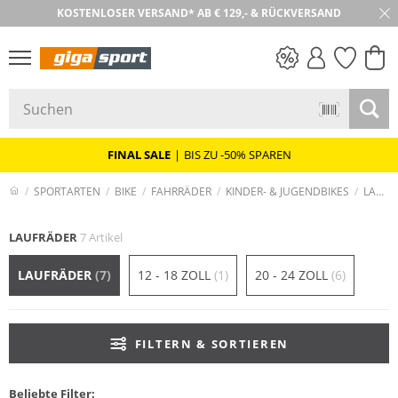
KOSTENLOSER VERSAND* AB € 129,- & RÜCKVERSAND
PREIS & WERT
SALE
FINAL SALE
|
BIS ZU -50% SPAREN
SPORTARTEN
BIKE
FAHRRÄDER
KINDER- & JUGENDBIKES
LAUFRÄDER
LAUFRÄDER
7 Artikel
LAUFRÄDER
(7)
12 - 18 ZOLL
(1)
20 - 24 ZOLL
(6)
FILTERN & SORTIEREN
Beliebte Filter: