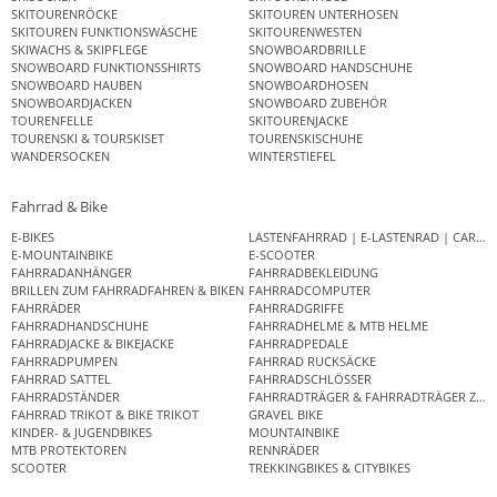
SKITOURENRÖCKE
SKITOUREN UNTERHOSEN
SKITOUREN FUNKTIONSWÄSCHE
SKITOURENWESTEN
SKIWACHS & SKIPFLEGE
SNOWBOARDBRILLE
SNOWBOARD FUNKTIONSSHIRTS
SNOWBOARD HANDSCHUHE
SNOWBOARD HAUBEN
SNOWBOARDHOSEN
SNOWBOARDJACKEN
SNOWBOARD ZUBEHÖR
TOURENFELLE
SKITOURENJACKE
TOURENSKI & TOURSKISET
TOURENSKISCHUHE
WANDERSOCKEN
WINTERSTIEFEL
Fahrrad & Bike
E-BIKES
LASTENFAHRRAD | E-LASTENRAD | CAR
E-MOUNTAINBIKE
E-SCOOTER
FAHRRADANHÄNGER
FAHRRADBEKLEIDUNG
BRILLEN ZUM FAHRRADFAHREN & BIKEN
FAHRRADCOMPUTER
FAHRRÄDER
FAHRRADGRIFFE
FAHRRADHANDSCHUHE
FAHRRADHELME & MTB HELME
FAHRRADJACKE & BIKEJACKE
FAHRRADPEDALE
FAHRRADPUMPEN
FAHRRAD RUCKSÄCKE
FAHRRAD SATTEL
FAHRRADSCHLÖSSER
FAHRRADSTÄNDER
FAHRRADTRÄGER & FAHRRADTRÄGER ZUB
FAHRRAD TRIKOT & BIKE TRIKOT
GRAVEL BIKE
KINDER- & JUGENDBIKES
MOUNTAINBIKE
MTB PROTEKTOREN
RENNRÄDER
SCOOTER
TREKKINGBIKES & CITYBIKES