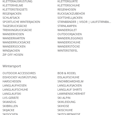
KLETTERAUSRÜSTUNG
KLETTERGURTE
KLETTERHELME
KLETTERSCHUHE
KLETTERSTEIGSETS
REGENHOSEN
REGENJACKEN
RUCKSACKZUBEHÖR
SCHLAFSACK
SOFTSHELLJACKEN
SPORTLICHE WINTERJACKEN
STIRNBÄNDER | VISOR | LAUFSTIRNBAND
TAGESRUCKSÄCKE
STIRNLAMPEN
TREKKINGRUCKSÄCKE
WANDERGILET
WANDERHOSEN
OUTDOORJACKEN
WANDERKARTEN
WANDERLEGGINGS
WANDERRUCKSÄCKE
WANDERSCHUHE
WANDERSOCKEN
WANDERSTÖCKE
WINDJACKEN
WINTERSTIEFEL
ZIP OFF HOSEN
Wintersport
OUTDOOR ACCESSOIRES
BOB & RODEL
EISHOCKEY AUSRÜSTUNG
EISLAUFSCHUHE
HARSCHEISEN
SNOWBOARDHELM
LANGLAUFHOSEN
LANGLAUFJACKEN
LANGLAUFSCHUHE
LANGLAUF SHIRTS
LANGLAUFSKI
LAWINENSICHERHEIT
LVS-GERÄTE
SKI ALPIN
SKIANZUG
SKIKLEIDUNG
SKIBRILLEN
SKIHOSE
SKIJACKE
SKISCHUHE
SKISOCKEN
SKITOURENHOSE