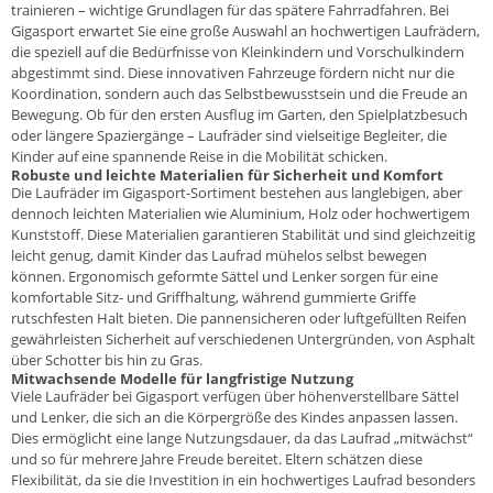
trainieren – wichtige Grundlagen für das spätere Fahrradfahren. Bei
Gigasport erwartet Sie eine große Auswahl an hochwertigen Laufrädern,
die speziell auf die Bedürfnisse von Kleinkindern und Vorschulkindern
abgestimmt sind. Diese innovativen Fahrzeuge fördern nicht nur die
Koordination, sondern auch das Selbstbewusstsein und die Freude an
Bewegung. Ob für den ersten Ausflug im Garten, den Spielplatzbesuch
oder längere Spaziergänge – Laufräder sind vielseitige Begleiter, die
Kinder auf eine spannende Reise in die Mobilität schicken.
Robuste und leichte Materialien für Sicherheit und Komfort
Die Laufräder im Gigasport-Sortiment bestehen aus langlebigen, aber
dennoch leichten Materialien wie Aluminium, Holz oder hochwertigem
Kunststoff. Diese Materialien garantieren Stabilität und sind gleichzeitig
leicht genug, damit Kinder das Laufrad mühelos selbst bewegen
können. Ergonomisch geformte
Sättel
und Lenker sorgen für eine
komfortable Sitz- und Griffhaltung, während gummierte
Griffe
rutschfesten Halt bieten. Die pannensicheren oder luftgefüllten Reifen
gewährleisten Sicherheit auf verschiedenen Untergründen, von Asphalt
über Schotter bis hin zu Gras.
Mitwachsende Modelle für langfristige Nutzung
Viele Laufräder bei Gigasport verfügen über höhenverstellbare Sättel
und Lenker, die sich an die Körpergröße des Kindes anpassen lassen.
Dies ermöglicht eine lange Nutzungsdauer, da das Laufrad „mitwächst“
und so für mehrere Jahre Freude bereitet. Eltern schätzen diese
Flexibilität, da sie die Investition in ein hochwertiges Laufrad besonders