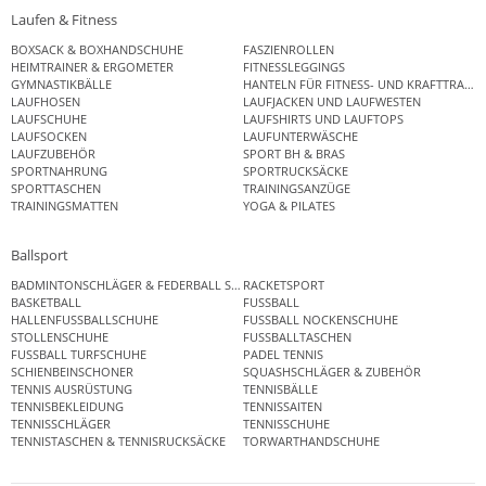
Laufen & Fitness
BOXSACK & BOXHANDSCHUHE
FASZIENROLLEN
HEIMTRAINER & ERGOMETER
FITNESSLEGGINGS
GYMNASTIKBÄLLE
HANTELN FÜR FITNESS- UND KRAFTTRAINI
LAUFHOSEN
LAUFJACKEN UND LAUFWESTEN
LAUFSCHUHE
LAUFSHIRTS UND LAUFTOPS
LAUFSOCKEN
LAUFUNTERWÄSCHE
LAUFZUBEHÖR
SPORT BH & BRAS
SPORTNAHRUNG
SPORTRUCKSÄCKE
SPORTTASCHEN
TRAININGSANZÜGE
TRAININGSMATTEN
YOGA & PILATES
Ballsport
BADMINTONSCHLÄGER & FEDERBALL SETS
RACKETSPORT
BASKETBALL
FUSSBALL
HALLENFUSSBALLSCHUHE
FUSSBALL NOCKENSCHUHE
STOLLENSCHUHE
FUSSBALLTASCHEN
FUSSBALL TURFSCHUHE
PADEL TENNIS
SCHIENBEINSCHONER
SQUASHSCHLÄGER & ZUBEHÖR
TENNIS AUSRÜSTUNG
TENNISBÄLLE
TENNISBEKLEIDUNG
TENNISSAITEN
TENNISSCHLÄGER
TENNISSCHUHE
TENNISTASCHEN & TENNISRUCKSÄCKE
TORWARTHANDSCHUHE