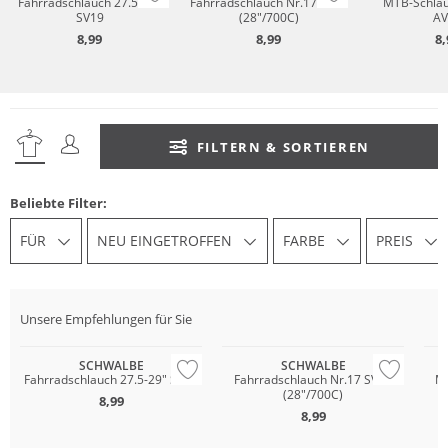
Fahrradschlauch 27.5-29"
Fahrradschlauch Nr.17 SV40
MTB-Schlau
SV19
(28"/700C)
AV
8,99
8,99
8,
FILTERN & SORTIEREN
Beliebte Filter:
FÜR
NEU EINGETROFFEN
FARBE
PREIS
Unsere Empfehlungen für Sie
SCHWALBE
SCHWALBE
Fahrradschlauch 27.5-29" SV19
Fahrradschlauch Nr.17 SV40
MT
(28"/700C)
8,99
8,99