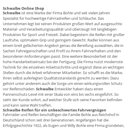
Schwalbe Online Shop
Schwalbe
ist eine Marke der Firma Bohle und seit vielen Jahren
Spezialist für hochwertige Fahrradreifen und Schläuche. Das
Unternehmen legt bei seinen Produkten großen Wert auf ausgesuchte
Material- und Verarbeitungsqualität und überzeugt mit langlebigen
Produkten für Sport und Freizeit. Dabei begeistern die Reifen mit großer
Laufruhe, optimalem Grip und geringem Gewicht. Radler können aus
einem breit gefächerten Angebot genau die Bereifung auswählen, die in
Sachen Fahreigenschaften und Profil zu ihrem Fahrverhalten und den
besonderen Anforderungen passt. Eine weitere Besonderheit ist der
hohe Handarbeitseinsatz bei der Fertigung. Die Firma nutzt modernste
Technik für die einzelnen Arbeitsschritte und ergänzt diese an wichtigen
Stellen durch die Arbeit erfahrener Mitarbeiter. So schafft es die Marke,
ihren selbst auferlegten Qualitätsstandards gerecht zu werden. Dazu
gehört unter anderem auch die Sorge um einen wirkungsvollen Schutz
vor Reifenschäden.
Schwalbe
Entwickler haben dazu einen
Pannenschutz-Level mit einer Skala von eins bis sechs eingeführt. So
sieht der Kunde sofort, auf welcher Stufe sich seine Favoriten befinden
und kann seine Wahl treffen.
Schwalbe Reifen für ein unbeschwertes Fahrvergnügen
Fahrräder und Reifen beschäftigen die Familie Bohle aus Reichshof in
Deutschland schon seit drei Generationen. Angefangen hat die
Erfolgsgeschichte 1922, als Eugen und Willy Bohle eine Firma gründeten,