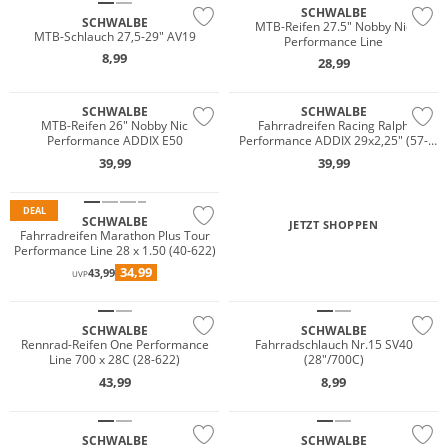
SCHWALBE
SCHWALBE
MTB-Reifen 27.5" Nobby Nic
MTB-Schlauch 27,5-29" AV19
Performance Line
8,99
28,99
SCHWALBE
SCHWALBE
MTB-Reifen 26" Nobby Nic
Fahrradreifen Racing Ralph
Performance ADDIX E50
Performance ADDIX 29x2,25" (57-
622)
39,99
39,99
DEAL
SCHWALBE
JETZT SHOPPEN
Fahrradreifen Marathon Plus Tour
Performance Line 28 x 1.50 (40-622)
34,99
43,99
UVP
SCHWALBE
SCHWALBE
Rennrad-Reifen One Performance
Fahrradschlauch Nr.15 SV40
Line 700 x 28C (28-622)
(28"/700C)
43,99
8,99
SCHWALBE
SCHWALBE