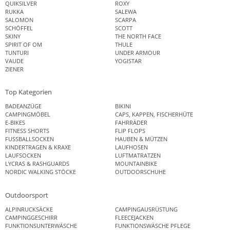
QUIKSILVER
ROXY
RUKKA
SALEWA
SALOMON
SCARPA
SCHÖFFEL
SCOTT
SKINY
THE NORTH FACE
SPIRIT OF OM
THULE
TUNTURI
UNDER ARMOUR
VAUDE
YOGISTAR
ZIENER
Top Kategorien
BADEANZÜGE
BIKINI
CAMPINGMÖBEL
CAPS, KAPPEN, FISCHERHÜTE
E-BIKES
FAHRRÄDER
FITNESS SHORTS
FLIP FLOPS
FUSSBALLSOCKEN
HAUBEN & MÜTZEN
KINDERTRAGEN & KRAXE
LAUFHOSEN
LAUFSOCKEN
LUFTMATRATZEN
LYCRAS & RASHGUARDS
MOUNTAINBIKE
NORDIC WALKING STÖCKE
OUTDOORSCHUHE
Outdoorsport
ALPINRUCKSÄCKE
CAMPINGAUSRÜSTUNG
CAMPINGGESCHIRR
FLEECEJACKEN
FUNKTIONSUNTERWÄSCHE
FUNKTIONSWÄSCHE PFLEGE