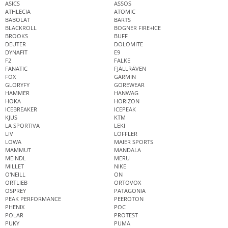
ASICS
ASSOS
ATHLECIA
ATOMIC
BABOLAT
BARTS
BLACKROLL
BOGNER FIRE+ICE
BROOKS
BUFF
DEUTER
DOLOMITE
DYNAFIT
E9
F2
FALKE
FANATIC
FJÄLLRÄVEN
FOX
GARMIN
GLORYFY
GOREWEAR
HAMMER
HANWAG
HOKA
HORIZON
ICEBREAKER
ICEPEAK
KJUS
KTM
LA SPORTIVA
LEKI
LIV
LÖFFLER
LOWA
MAIER SPORTS
MAMMUT
MANDALA
MEINDL
MERU
MILLET
NIKE
O'NEILL
ON
ORTLIEB
ORTOVOX
OSPREY
PATAGONIA
PEAK PERFORMANCE
PEEROTON
PHENIX
POC
POLAR
PROTEST
PUKY
PUMA