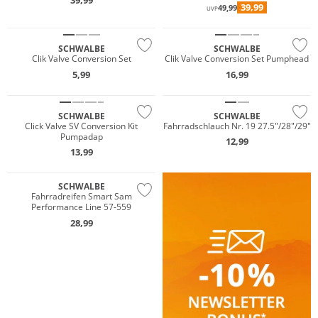
39,99
39,99
49,99
UVP
SCHWALBE
SCHWALBE
Clik Valve Conversion Set
Clik Valve Conversion Set Pumphead
5,99
16,99
SCHWALBE
SCHWALBE
Click Valve SV Conversion Kit
Fahrradschlauch Nr. 19 27.5"/28"/29"
Pumpadap
12,99
13,99
SCHWALBE
Fahrradreifen Smart Sam
Performance Line 57-559
28,99