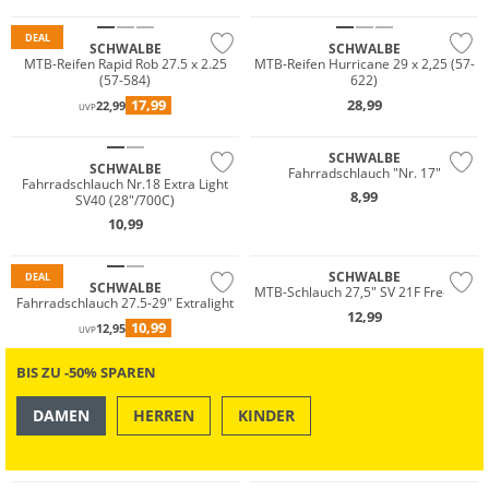
DEAL
SCHWALBE
SCHWALBE
MTB-Reifen Rapid Rob 27.5 x 2.25
MTB-Reifen Hurricane 29 x 2,25 (57-
(57-584)
622)
17,99
28,99
22,99
UVP
SCHWALBE
SCHWALBE
Fahrradschlauch "Nr. 17"
Fahrradschlauch Nr.18 Extra Light
8,99
SV40 (28"/700C)
10,99
SCHWALBE
DEAL
SCHWALBE
MTB-Schlauch 27,5" SV 21F Freeride
Fahrradschlauch 27.5-29" Extralight
12,99
10,99
12,95
UVP
BIS ZU -50% SPAREN
DAMEN
HERREN
KINDER
OUTDOOR
SWIM & BEACH