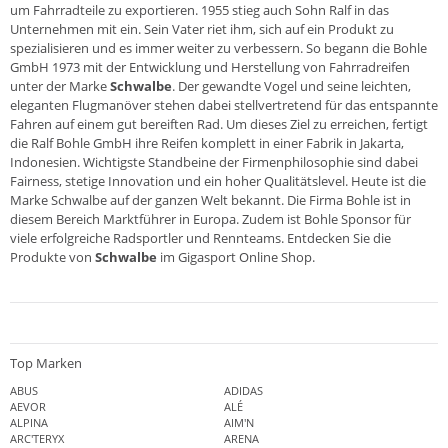
um Fahrradteile zu exportieren. 1955 stieg auch Sohn Ralf in das
Unternehmen mit ein. Sein Vater riet ihm, sich auf ein Produkt zu
spezialisieren und es immer weiter zu verbessern. So begann die Bohle
GmbH 1973 mit der Entwicklung und Herstellung von Fahrradreifen
unter der Marke
Schwalbe
. Der gewandte Vogel und seine leichten,
eleganten Flugmanöver stehen dabei stellvertretend für das entspannte
Fahren auf einem gut bereiften Rad. Um dieses Ziel zu erreichen, fertigt
die Ralf Bohle GmbH ihre Reifen komplett in einer Fabrik in Jakarta,
Indonesien. Wichtigste Standbeine der Firmenphilosophie sind dabei
Fairness, stetige Innovation und ein hoher Qualitätslevel. Heute ist die
Marke Schwalbe auf der ganzen Welt bekannt. Die Firma Bohle ist in
diesem Bereich Marktführer in Europa. Zudem ist Bohle Sponsor für
viele erfolgreiche Radsportler und Rennteams. Entdecken Sie die
Produkte von
Schwalbe
im
Gigasport Online Shop
.
Top Marken
ABUS
ADIDAS
AEVOR
ALÉ
ALPINA
AIM'N
ARC'TERYX
ARENA