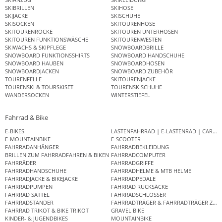
SKIBRILLEN
SKIHOSE
SKIJACKE
SKISCHUHE
SKISOCKEN
SKITOURENHOSE
SKITOURENRÖCKE
SKITOUREN UNTERHOSEN
SKITOUREN FUNKTIONSWÄSCHE
SKITOURENWESTEN
SKIWACHS & SKIPFLEGE
SNOWBOARDBRILLE
SNOWBOARD FUNKTIONSSHIRTS
SNOWBOARD HANDSCHUHE
SNOWBOARD HAUBEN
SNOWBOARDHOSEN
SNOWBOARDJACKEN
SNOWBOARD ZUBEHÖR
TOURENFELLE
SKITOURENJACKE
TOURENSKI & TOURSKISET
TOURENSKISCHUHE
WANDERSOCKEN
WINTERSTIEFEL
Fahrrad & Bike
E-BIKES
LASTENFAHRRAD | E-LASTENRAD | CAR
E-MOUNTAINBIKE
E-SCOOTER
FAHRRADANHÄNGER
FAHRRADBEKLEIDUNG
BRILLEN ZUM FAHRRADFAHREN & BIKEN
FAHRRADCOMPUTER
FAHRRÄDER
FAHRRADGRIFFE
FAHRRADHANDSCHUHE
FAHRRADHELME & MTB HELME
FAHRRADJACKE & BIKEJACKE
FAHRRADPEDALE
FAHRRADPUMPEN
FAHRRAD RUCKSÄCKE
FAHRRAD SATTEL
FAHRRADSCHLÖSSER
FAHRRADSTÄNDER
FAHRRADTRÄGER & FAHRRADTRÄGER ZUB
FAHRRAD TRIKOT & BIKE TRIKOT
GRAVEL BIKE
KINDER- & JUGENDBIKES
MOUNTAINBIKE