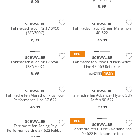
8,99
8,99
SCHWALBE
SCHWALBE
Fahrradschlauch Nr.17 SV50
Fahrradschlauch Green Marathon
(28"/700C)
40-622
8,99
33,99
DEAL
SCHWALBE
SCHWALBE
Fahrradschlauch Nr.17 SV40
Fahrradreifen Road Cruiser Active
(28"/700C)
Line 47-669 Reflektor
8,99
19,99
24,99
UVP
SCHWALBE
SCHWALBE
Fahrradreifen Marathon Plus Tour
Fahrradreifen Advancer Hybrid SUV
Performance Line 37-622
Reifen 60-622
43,99
29,99
SCHWALBE
DEAL
SCHWALBE
Fahrradreifen Racing Rey
Fahrradreifen G-One Overland 365
Performance Line 57-622 Faltbar
40-622 Reflektorstreifen