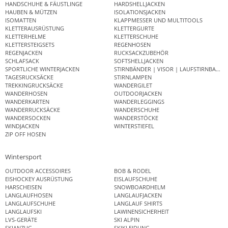
HANDSCHUHE & FÄUSTLINGE
HARDSHELLJACKEN
HAUBEN & MÜTZEN
ISOLATIONSJACKEN
ISOMATTEN
KLAPPMESSER UND MULTITOOLS
KLETTERAUSRÜSTUNG
KLETTERGURTE
KLETTERHELME
KLETTERSCHUHE
KLETTERSTEIGSETS
REGENHOSEN
REGENJACKEN
RUCKSACKZUBEHÖR
SCHLAFSACK
SOFTSHELLJACKEN
SPORTLICHE WINTERJACKEN
STIRNBÄNDER | VISOR | LAUFSTIRNBAND
TAGESRUCKSÄCKE
STIRNLAMPEN
TREKKINGRUCKSÄCKE
WANDERGILET
WANDERHOSEN
OUTDOORJACKEN
WANDERKARTEN
WANDERLEGGINGS
WANDERRUCKSÄCKE
WANDERSCHUHE
WANDERSOCKEN
WANDERSTÖCKE
WINDJACKEN
WINTERSTIEFEL
ZIP OFF HOSEN
Wintersport
OUTDOOR ACCESSOIRES
BOB & RODEL
EISHOCKEY AUSRÜSTUNG
EISLAUFSCHUHE
HARSCHEISEN
SNOWBOARDHELM
LANGLAUFHOSEN
LANGLAUFJACKEN
LANGLAUFSCHUHE
LANGLAUF SHIRTS
LANGLAUFSKI
LAWINENSICHERHEIT
LVS-GERÄTE
SKI ALPIN
SKIANZUG
SKIKLEIDUNG