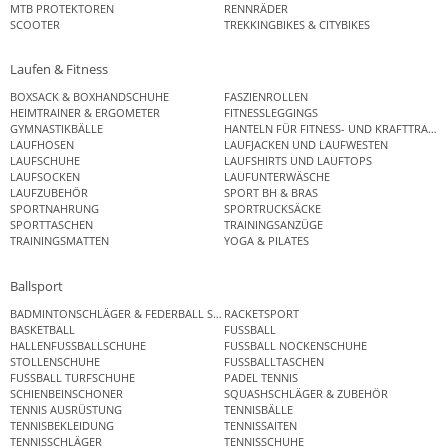
MTB PROTEKTOREN
RENNRÄDER
SCOOTER
TREKKINGBIKES & CITYBIKES
Laufen & Fitness
BOXSACK & BOXHANDSCHUHE
FASZIENROLLEN
HEIMTRAINER & ERGOMETER
FITNESSLEGGINGS
GYMNASTIKBÄLLE
HANTELN FÜR FITNESS- UND KRAFTTRAINI
LAUFHOSEN
LAUFJACKEN UND LAUFWESTEN
LAUFSCHUHE
LAUFSHIRTS UND LAUFTOPS
LAUFSOCKEN
LAUFUNTERWÄSCHE
LAUFZUBEHÖR
SPORT BH & BRAS
SPORTNAHRUNG
SPORTRUCKSÄCKE
SPORTTASCHEN
TRAININGSANZÜGE
TRAININGSMATTEN
YOGA & PILATES
Ballsport
BADMINTONSCHLÄGER & FEDERBALL SETS
RACKETSPORT
BASKETBALL
FUSSBALL
HALLENFUSSBALLSCHUHE
FUSSBALL NOCKENSCHUHE
STOLLENSCHUHE
FUSSBALLTASCHEN
FUSSBALL TURFSCHUHE
PADEL TENNIS
SCHIENBEINSCHONER
SQUASHSCHLÄGER & ZUBEHÖR
TENNIS AUSRÜSTUNG
TENNISBÄLLE
TENNISBEKLEIDUNG
TENNISSAITEN
TENNISSCHLÄGER
TENNISSCHUHE