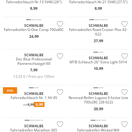
Fahrradschlauch Nr.13 SV40 (26")
Fahrradschlauch Nr.21 SV40 (27.5")
8,99
8,99
SCHWALBE
SCHWALBE
Fahrradreifen G-One Comp 700x40C
Fahrradreifen Road Cruiser Plus 42-
622
24,99
27,99
SCHWALBE
SCHWALBE
Doc Blue Professional
MTB-Schlauch 26" Extra Light SV14
Pannenschutzgel 60
10,99
7,99
13,32 € / Preis pro 100ml
DEAL
SCHWALBE
SCHWALBE
Fahrradschlauch Nr. 1 AV 45
Rennrad-Reifen Lugano II Active Line
700x28C (28-622)
6,99
8,99
UVP
20,99
SCHWALBE
SCHWALBE
Fahrradreifen Marathon 365
Fahrradreifen Wicked Will