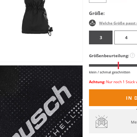
Größe:
Welche Größe passt 
3
4
Größenbeurteilung:
?
klein / schmal geschnitten
Achtung:
Nur noch 1 Stück 
IN 
Mel