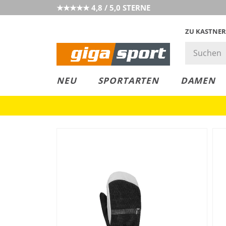
★★★★★ 4,8 / 5,0 STERNE
ZU KASTNER
MUST-HAVE
PREIS & WERT
SALE
NEU
SPORTARTEN
DAMEN