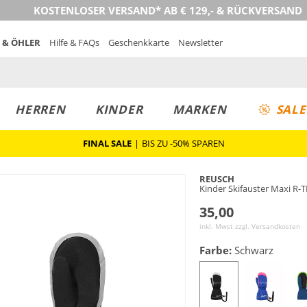
KOSTENLOSER VERSAND* AB € 129,- & RÜCKVERSAND
 & ÖHLER
Hilfe & FAQs
Geschenkkarte
Newsletter
HERREN
KINDER
MARKEN
SALE
FINAL SALE
|
BIS ZU -50% SPAREN
REUSCH
Kinder Skifauster Maxi R-
35,00
inkl. Mwst zzgl.
Versandkosten
Farbe:
Schwarz