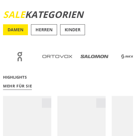
SALE
KATEGORIEN
JETZT ENTDECKEN
DAMEN
HERREN
KINDER
OUTDOOR
RU
HIGHLIGHTS
MEHR FÜR SIE