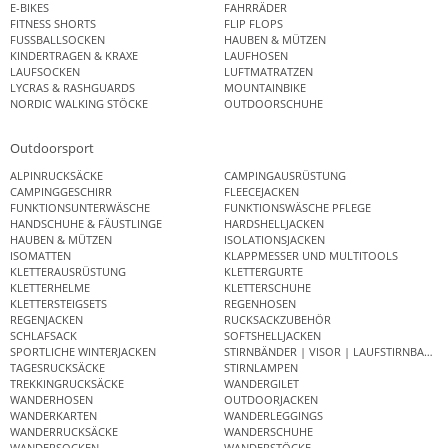
E-BIKES
FAHRRÄDER
FITNESS SHORTS
FLIP FLOPS
FUSSBALLSOCKEN
HAUBEN & MÜTZEN
KINDERTRAGEN & KRAXE
LAUFHOSEN
LAUFSOCKEN
LUFTMATRATZEN
LYCRAS & RASHGUARDS
MOUNTAINBIKE
NORDIC WALKING STÖCKE
OUTDOORSCHUHE
Outdoorsport
ALPINRUCKSÄCKE
CAMPINGAUSRÜSTUNG
CAMPINGGESCHIRR
FLEECEJACKEN
FUNKTIONSUNTERWÄSCHE
FUNKTIONSWÄSCHE PFLEGE
HANDSCHUHE & FÄUSTLINGE
HARDSHELLJACKEN
HAUBEN & MÜTZEN
ISOLATIONSJACKEN
ISOMATTEN
KLAPPMESSER UND MULTITOOLS
KLETTERAUSRÜSTUNG
KLETTERGURTE
KLETTERHELME
KLETTERSCHUHE
KLETTERSTEIGSETS
REGENHOSEN
REGENJACKEN
RUCKSACKZUBEHÖR
SCHLAFSACK
SOFTSHELLJACKEN
SPORTLICHE WINTERJACKEN
STIRNBÄNDER | VISOR | LAUFSTIRNBAND
TAGESRUCKSÄCKE
STIRNLAMPEN
TREKKINGRUCKSÄCKE
WANDERGILET
WANDERHOSEN
OUTDOORJACKEN
WANDERKARTEN
WANDERLEGGINGS
WANDERRUCKSÄCKE
WANDERSCHUHE
WANDERSOCKEN
WANDERSTÖCKE