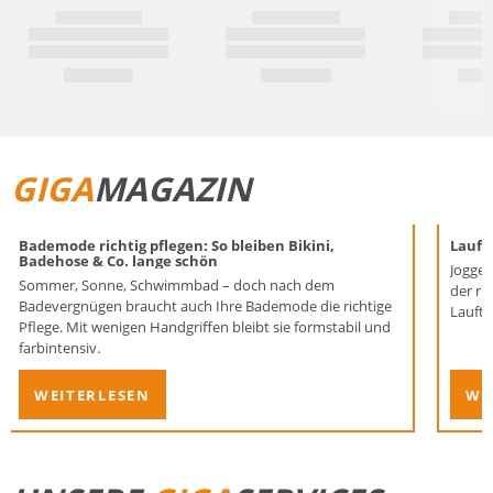
GIGA
MAGAZIN
Bademode richtig pflegen: So bleiben Bikini,
Laufen
Badehose & Co. lange schön
Joggen
Sommer, Sonne, Schwimmbad – doch nach dem
der ri
Badevergnügen braucht auch Ihre Bademode die richtige
Lauftr
Pflege. Mit wenigen Handgriffen bleibt sie formstabil und
farbintensiv.
WEITERLESEN
WE