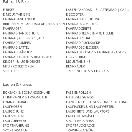
Fahrrad & Bike
E-BIKES
LASTENFAHRRAD | E-LASTENRAD | CAR
E-MOUNTAINBIKE
E-SCOOTER
FAHRRADANHÄNGER
FAHRRADBEKLEIDUNG
BRILLEN ZUM FAHRRADFAHREN & BIKEN
FAHRRADCOMPUTER
FAHRRÄDER
FAHRRADGRIFFE
FAHRRADHANDSCHUHE
FAHRRADHELME & MTB HELME
FAHRRADJACKE & BIKEJACKE
FAHRRADPEDALE
FAHRRADPUMPEN
FAHRRAD RUCKSÄCKE
FAHRRAD SATTEL
FAHRRADSCHLÖSSER
FAHRRADSTÄNDER
FAHRRADTRÄGER & FAHRRADTRÄGER ZUB
FAHRRAD TRIKOT & BIKE TRIKOT
GRAVEL BIKE
KINDER- & JUGENDBIKES
MOUNTAINBIKE
MTB PROTEKTOREN
RENNRÄDER
SCOOTER
TREKKINGBIKES & CITYBIKES
Laufen & Fitness
BOXSACK & BOXHANDSCHUHE
FASZIENROLLEN
HEIMTRAINER & ERGOMETER
FITNESSLEGGINGS
GYMNASTIKBÄLLE
HANTELN FÜR FITNESS- UND KRAFTTRAINI
LAUFHOSEN
LAUFJACKEN UND LAUFWESTEN
LAUFSCHUHE
LAUFSHIRTS UND LAUFTOPS
LAUFSOCKEN
LAUFUNTERWÄSCHE
LAUFZUBEHÖR
SPORT BH & BRAS
SPORTNAHRUNG
SPORTRUCKSÄCKE
SPORTTASCHEN
TRAININGSANZÜGE