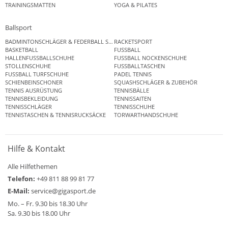
TRAININGSMATTEN
YOGA & PILATES
Ballsport
BADMINTONSCHLÄGER & FEDERBALL SETS
RACKETSPORT
BASKETBALL
FUSSBALL
HALLENFUSSBALLSCHUHE
FUSSBALL NOCKENSCHUHE
STOLLENSCHUHE
FUSSBALLTASCHEN
FUSSBALL TURFSCHUHE
PADEL TENNIS
SCHIENBEINSCHONER
SQUASHSCHLÄGER & ZUBEHÖR
TENNIS AUSRÜSTUNG
TENNISBÄLLE
TENNISBEKLEIDUNG
TENNISSAITEN
TENNISSCHLÄGER
TENNISSCHUHE
TENNISTASCHEN & TENNISRUCKSÄCKE
TORWARTHANDSCHUHE
Hilfe & Kontakt
Alle Hilfethemen
Telefon:
+49 811 88 99 81 77
E-Mail:
service@gigasport.de
Mo. – Fr. 9.30 bis 18.30 Uhr
Sa. 9.30 bis 18.00 Uhr