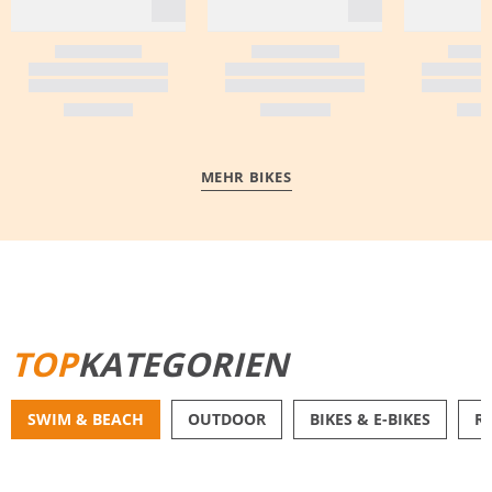
MEHR BIKES
MEHR ERFAHREN
TOP
KATEGORIEN
SWIM & BEACH
OUTDOOR
BIKES & E-BIKES
R