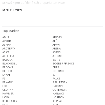
Schwüngen
auf der frisch präparierten Piste.
MEHR LESEN
Top Marken
ABUS
ADIDAS
AEVOR
ALÉ
ALPINA
AIM'N
ARC'TERYX
ARENA
ASICS
ASSOS
ATHLECIA
ATOMIC
BABOLAT
BARTS
BLACKROLL
BOGNER FIRE+ICE
BROOKS
BUFF
DEUTER
DOLOMITE
DYNAFIT
E9
F2
FALKE
FANATIC
FJÄLLRÄVEN
FOX
GARMIN
GLORYFY
GOREWEAR
HAMMER
HANWAG
HOKA
HORIZON
ICEBREAKER
ICEPEAK
KJUS
KTM