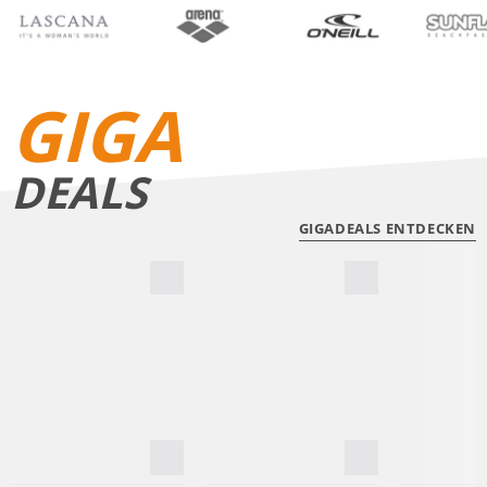
BIKINIS
BADE­SHORTS
GIGA
DEALS
GIGADEALS ENTDECKEN