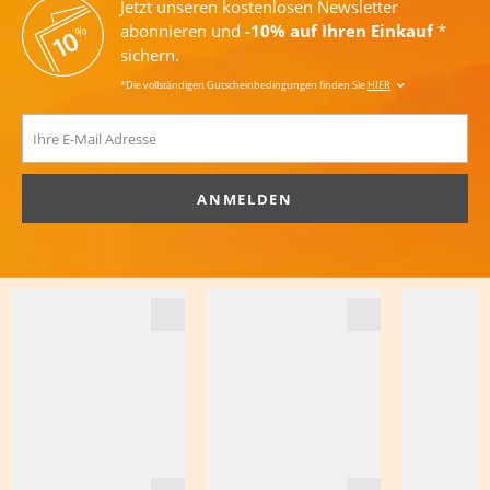
Jetzt unseren kostenlosen Newsletter
abonnieren und
-10% auf Ihren Einkauf
*
sichern.
*Die vollständigen Gutscheinbedingungen finden Sie
HIER
ANMELDEN