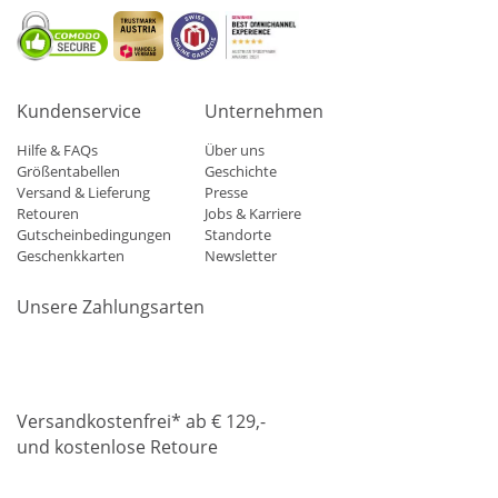
Kundenservice
Unternehmen
Hilfe & FAQs
Über uns
Größentabellen
Geschichte
Versand & Lieferung
Presse
Retouren
Jobs & Karriere
Gutscheinbedingungen
Standorte
Geschenkkarten
Newsletter
Unsere Zahlungsarten
Klarna
Mastercard
Visa
Diners
Applepay
Amazon
Paypa
Versandkostenfrei* ab € 129,-
und kostenlose Retoure
DHL
Gebrüder Weiss