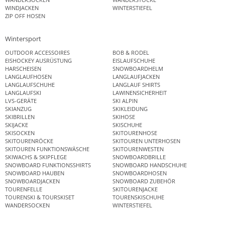
WINDJACKEN
WINTERSTIEFEL
ZIP OFF HOSEN
Wintersport
OUTDOOR ACCESSOIRES
BOB & RODEL
EISHOCKEY AUSRÜSTUNG
EISLAUFSCHUHE
HARSCHEISEN
SNOWBOARDHELM
LANGLAUFHOSEN
LANGLAUFJACKEN
LANGLAUFSCHUHE
LANGLAUF SHIRTS
LANGLAUFSKI
LAWINENSICHERHEIT
LVS-GERÄTE
SKI ALPIN
SKIANZUG
SKIKLEIDUNG
SKIBRILLEN
SKIHOSE
SKIJACKE
SKISCHUHE
SKISOCKEN
SKITOURENHOSE
SKITOURENRÖCKE
SKITOUREN UNTERHOSEN
SKITOUREN FUNKTIONSWÄSCHE
SKITOURENWESTEN
SKIWACHS & SKIPFLEGE
SNOWBOARDBRILLE
SNOWBOARD FUNKTIONSSHIRTS
SNOWBOARD HANDSCHUHE
SNOWBOARD HAUBEN
SNOWBOARDHOSEN
SNOWBOARDJACKEN
SNOWBOARD ZUBEHÖR
TOURENFELLE
SKITOURENJACKE
TOURENSKI & TOURSKISET
TOURENSKISCHUHE
WANDERSOCKEN
WINTERSTIEFEL