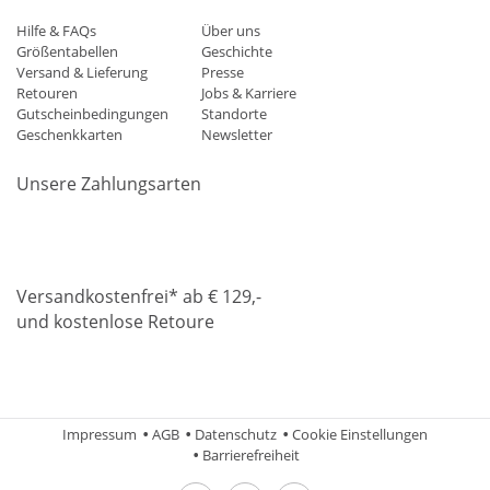
Hilfe & FAQs
Über uns
Größentabellen
Geschichte
Versand & Lieferung
Presse
Retouren
Jobs & Karriere
Gutscheinbedingungen
Standorte
Geschenkkarten
Newsletter
Unsere Zahlungsarten
Klarna
Mastercard
Visa
Diners
Applepay
Amazon
Paypa
Versandkostenfrei* ab € 129,-
und kostenlose Retoure
DHL
Gebrüder Weiss
Impressum
AGB
Datenschutz
Cookie Einstellungen
Barrierefreiheit