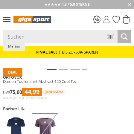
★★★★★ 4,8 / 5,0 STERNE
Nachhaltig
PREIS & WERT
SALE
Merino
FINAL SALE
|
BIS ZU -50% SPAREN
DEAL
ORTOVOX
Damen Tourenshirt Abstract 120 Cool Tec
44,99
75,00
Jetzt
sparen
UVP
inkl. Mwst zzgl.
Versandkosten
Farbe:
Lila