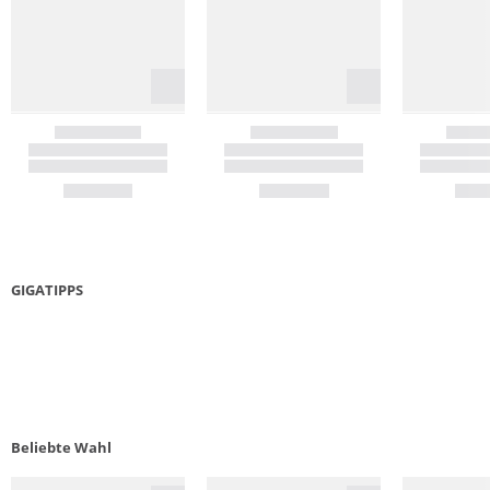
GIGATIPPS
NACHHALTIGE WANDERTIPPS
DAUN
PFLEG
Beliebte Wahl