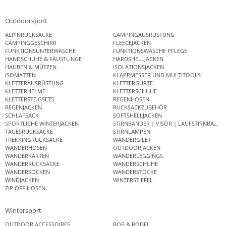
Outdoorsport
ALPINRUCKSÄCKE
CAMPINGAUSRÜSTUNG
CAMPINGGESCHIRR
FLEECEJACKEN
FUNKTIONSUNTERWÄSCHE
FUNKTIONSWÄSCHE PFLEGE
HANDSCHUHE & FÄUSTLINGE
HARDSHELLJACKEN
HAUBEN & MÜTZEN
ISOLATIONSJACKEN
ISOMATTEN
KLAPPMESSER UND MULTITOOLS
KLETTERAUSRÜSTUNG
KLETTERGURTE
KLETTERHELME
KLETTERSCHUHE
KLETTERSTEIGSETS
REGENHOSEN
REGENJACKEN
RUCKSACKZUBEHÖR
SCHLAFSACK
SOFTSHELLJACKEN
SPORTLICHE WINTERJACKEN
STIRNBÄNDER | VISOR | LAUFSTIRNBAND
TAGESRUCKSÄCKE
STIRNLAMPEN
TREKKINGRUCKSÄCKE
WANDERGILET
WANDERHOSEN
OUTDOORJACKEN
WANDERKARTEN
WANDERLEGGINGS
WANDERRUCKSÄCKE
WANDERSCHUHE
WANDERSOCKEN
WANDERSTÖCKE
WINDJACKEN
WINTERSTIEFEL
ZIP OFF HOSEN
Wintersport
OUTDOOR ACCESSOIRES
BOB & RODEL