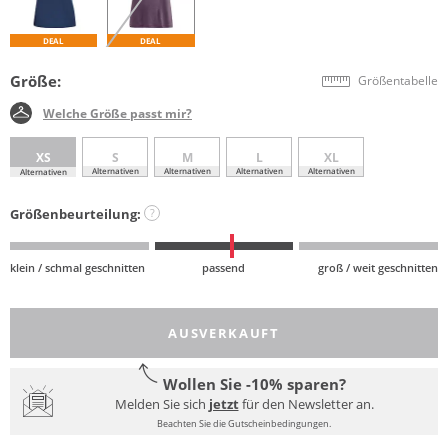
DEAL
DEAL
Größe:
Größentabelle
Welche Größe passt mir?
XS
S
M
L
XL
Alternativen
Alternativen
Alternativen
Alternativen
Alternativen
Größenbeurteilung:
?
klein / schmal geschnitten
passend
groß / weit geschnitten
AUSVERKAUFT
Wollen Sie -10% sparen?
Melden Sie sich
jetzt
für den Newsletter an.
Beachten Sie die Gutscheinbedingungen.