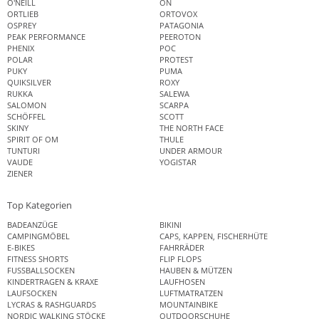
O'NEILL
ON
ORTLIEB
ORTOVOX
OSPREY
PATAGONIA
PEAK PERFORMANCE
PEEROTON
PHENIX
POC
POLAR
PROTEST
PUKY
PUMA
QUIKSILVER
ROXY
RUKKA
SALEWA
SALOMON
SCARPA
SCHÖFFEL
SCOTT
SKINY
THE NORTH FACE
SPIRIT OF OM
THULE
TUNTURI
UNDER ARMOUR
VAUDE
YOGISTAR
ZIENER
Top Kategorien
BADEANZÜGE
BIKINI
CAMPINGMÖBEL
CAPS, KAPPEN, FISCHERHÜTE
E-BIKES
FAHRRÄDER
FITNESS SHORTS
FLIP FLOPS
FUSSBALLSOCKEN
HAUBEN & MÜTZEN
KINDERTRAGEN & KRAXE
LAUFHOSEN
LAUFSOCKEN
LUFTMATRATZEN
LYCRAS & RASHGUARDS
MOUNTAINBIKE
NORDIC WALKING STÖCKE
OUTDOORSCHUHE