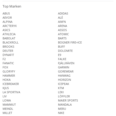
Top Marken
ABUS
ADIDAS
AEVOR
ALÉ
ALPINA
AIM'N
ARC'TERYX
ARENA
ASICS
ASSOS
ATHLECIA
ATOMIC
BABOLAT
BARTS
BLACKROLL
BOGNER FIRE+ICE
BROOKS
BUFF
DEUTER
DOLOMITE
DYNAFIT
E9
F2
FALKE
FANATIC
FJÄLLRÄVEN
FOX
GARMIN
GLORYFY
GOREWEAR
HAMMER
HANWAG
HOKA
HORIZON
ICEBREAKER
ICEPEAK
KJUS
KTM
LA SPORTIVA
LEKI
LIV
LÖFFLER
LOWA
MAIER SPORTS
MAMMUT
MANDALA
MEINDL
MERU
MILLET
NIKE