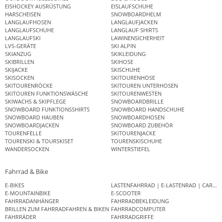
EISHOCKEY AUSRÜSTUNG
EISLAUFSCHUHE
HARSCHEISEN
SNOWBOARDHELM
LANGLAUFHOSEN
LANGLAUFJACKEN
LANGLAUFSCHUHE
LANGLAUF SHIRTS
LANGLAUFSKI
LAWINENSICHERHEIT
LVS-GERÄTE
SKI ALPIN
SKIANZUG
SKIKLEIDUNG
SKIBRILLEN
SKIHOSE
SKIJACKE
SKISCHUHE
SKISOCKEN
SKITOURENHOSE
SKITOURENRÖCKE
SKITOUREN UNTERHOSEN
SKITOUREN FUNKTIONSWÄSCHE
SKITOURENWESTEN
SKIWACHS & SKIPFLEGE
SNOWBOARDBRILLE
SNOWBOARD FUNKTIONSSHIRTS
SNOWBOARD HANDSCHUHE
SNOWBOARD HAUBEN
SNOWBOARDHOSEN
SNOWBOARDJACKEN
SNOWBOARD ZUBEHÖR
TOURENFELLE
SKITOURENJACKE
TOURENSKI & TOURSKISET
TOURENSKISCHUHE
WANDERSOCKEN
WINTERSTIEFEL
Fahrrad & Bike
E-BIKES
LASTENFAHRRAD | E-LASTENRAD | CAR
E-MOUNTAINBIKE
E-SCOOTER
FAHRRADANHÄNGER
FAHRRADBEKLEIDUNG
BRILLEN ZUM FAHRRADFAHREN & BIKEN
FAHRRADCOMPUTER
FAHRRÄDER
FAHRRADGRIFFE