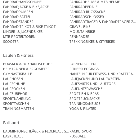
FAHRRADHANDSCHUHE
FAHRRADHELME & MTB HELME
FAHRRADJACKE & BIKEJACKE
FAHRRADPEDALE
FAHRRADPUMPEN
FAHRRAD RUCKSÄCKE
FAHRRAD SATTEL
FAHRRADSCHLÖSSER
FAHRRADSTÄNDER
FAHRRADTRÄGER & FAHRRADTRÄGER ZUB
FAHRRAD TRIKOT & BIKE TRIKOT
GRAVEL BIKE
KINDER- & JUGENDBIKES
MOUNTAINBIKE
MTB PROTEKTOREN
RENNRÄDER
SCOOTER
TREKKINGBIKES & CITYBIKES
Laufen & Fitness
BOXSACK & BOXHANDSCHUHE
FASZIENROLLEN
HEIMTRAINER & ERGOMETER
FITNESSLEGGINGS
GYMNASTIKBÄLLE
HANTELN FÜR FITNESS- UND KRAFTTRAINI
LAUFHOSEN
LAUFJACKEN UND LAUFWESTEN
LAUFSCHUHE
LAUFSHIRTS UND LAUFTOPS
LAUFSOCKEN
LAUFUNTERWÄSCHE
LAUFZUBEHÖR
SPORT BH & BRAS
SPORTNAHRUNG
SPORTRUCKSÄCKE
SPORTTASCHEN
TRAININGSANZÜGE
TRAININGSMATTEN
YOGA & PILATES
Ballsport
BADMINTONSCHLÄGER & FEDERBALL SETS
RACKETSPORT
BASKETBALL
FUSSBALL