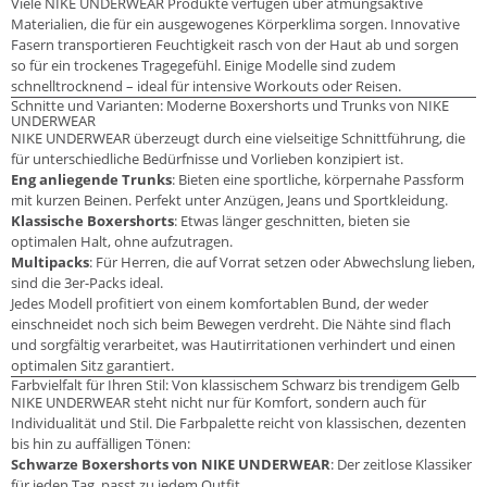
Viele NIKE UNDERWEAR Produkte verfügen über atmungsaktive
Materialien, die für ein ausgewogenes Körperklima sorgen. Innovative
Fasern transportieren Feuchtigkeit rasch von der Haut ab und sorgen
so für ein trockenes Tragegefühl. Einige Modelle sind zudem
schnelltrocknend – ideal für intensive Workouts oder Reisen.
Schnitte und Varianten: Moderne Boxershorts und Trunks von NIKE
UNDERWEAR
NIKE UNDERWEAR überzeugt durch eine vielseitige Schnittführung, die
für unterschiedliche Bedürfnisse und Vorlieben konzipiert ist.
Eng anliegende Trunks
: Bieten eine sportliche, körpernahe Passform
mit kurzen Beinen. Perfekt unter Anzügen, Jeans und Sportkleidung.
Klassische Boxershorts
: Etwas länger geschnitten, bieten sie
optimalen Halt, ohne aufzutragen.
Multipacks
: Für Herren, die auf Vorrat setzen oder Abwechslung lieben,
sind die 3er-Packs ideal.
Jedes Modell profitiert von einem komfortablen Bund, der weder
einschneidet noch sich beim Bewegen verdreht. Die Nähte sind flach
und sorgfältig verarbeitet, was Hautirritationen verhindert und einen
optimalen Sitz garantiert.
Farbvielfalt für Ihren Stil: Von klassischem Schwarz bis trendigem Gelb
NIKE UNDERWEAR steht nicht nur für Komfort, sondern auch für
Individualität und Stil. Die Farbpalette reicht von klassischen, dezenten
bis hin zu auffälligen Tönen:
Schwarze Boxershorts von NIKE UNDERWEAR
: Der zeitlose Klassiker
für jeden Tag, passt zu jedem Outfit.