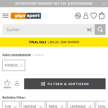
KOSTENLOSER VERSAND* AB € 129,- & RÜCKVERSAND
PREIS & WERT
SALE
FINAL SALE
|
BIS ZU -50% SPAREN
NIKE UNDERWEAR
1 Artikel
FITNESS
(1)
FILTERN & SORTIEREN
Beliebte Filter:
FÜR
GRÖSSE
PREIS
LAYERING
HOSE