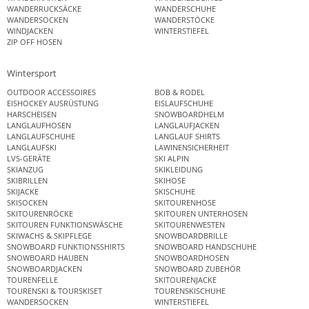
WANDERRUCKSÄCKE
WANDERSCHUHE
WANDERSOCKEN
WANDERSTÖCKE
WINDJACKEN
WINTERSTIEFEL
ZIP OFF HOSEN
Wintersport
OUTDOOR ACCESSOIRES
BOB & RODEL
EISHOCKEY AUSRÜSTUNG
EISLAUFSCHUHE
HARSCHEISEN
SNOWBOARDHELM
LANGLAUFHOSEN
LANGLAUFJACKEN
LANGLAUFSCHUHE
LANGLAUF SHIRTS
LANGLAUFSKI
LAWINENSICHERHEIT
LVS-GERÄTE
SKI ALPIN
SKIANZUG
SKIKLEIDUNG
SKIBRILLEN
SKIHOSE
SKIJACKE
SKISCHUHE
SKISOCKEN
SKITOURENHOSE
SKITOURENRÖCKE
SKITOUREN UNTERHOSEN
SKITOUREN FUNKTIONSWÄSCHE
SKITOURENWESTEN
SKIWACHS & SKIPFLEGE
SNOWBOARDBRILLE
SNOWBOARD FUNKTIONSSHIRTS
SNOWBOARD HANDSCHUHE
SNOWBOARD HAUBEN
SNOWBOARDHOSEN
SNOWBOARDJACKEN
SNOWBOARD ZUBEHÖR
TOURENFELLE
SKITOURENJACKE
TOURENSKI & TOURSKISET
TOURENSKISCHUHE
WANDERSOCKEN
WINTERSTIEFEL