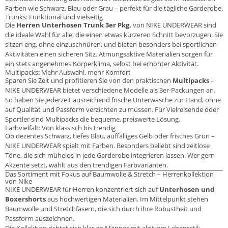
Farben wie Schwarz, Blau oder Grau – perfekt für die tägliche Garderobe.
Trunks: Funktional und vielseitig
Die
Herren Unterhosen Trunk 3er Pkg.
von NIKE UNDERWEAR sind
die ideale Wahl für alle, die einen etwas kürzeren Schnitt bevorzugen. Sie
sitzen eng, ohne einzuschnüren, und bieten besonders bei sportlichen
Aktivitäten einen sicheren Sitz. Atmungsaktive Materialien sorgen für
ein stets angenehmes Körperklima, selbst bei erhöhter Aktivität.
Multipacks: Mehr Auswahl, mehr Komfort
Sparen Sie Zeit und profitieren Sie von den praktischen
Multipacks
–
NIKE UNDERWEAR bietet verschiedene Modelle als 3er-Packungen an.
So haben Sie jederzeit ausreichend frische Unterwäsche zur Hand, ohne
auf Qualität und Passform verzichten zu müssen. Für Vielreisende oder
Sportler sind Multipacks die bequeme, preiswerte Lösung.
Farbvielfalt: Von klassisch bis trendig
Ob dezentes Schwarz, tiefes Blau, auffälliges Gelb oder frisches Grün –
NIKE UNDERWEAR spielt mit Farben. Besonders beliebt sind zeitlose
Töne, die sich mühelos in jede Garderobe integrieren lassen. Wer gern
Akzente setzt, wählt aus den trendigen Farbvarianten.
Das Sortiment mit Fokus auf Baumwolle & Stretch – Herrenkollektion
von Nike
NIKE UNDERWEAR für Herren konzentriert sich auf
Unterhosen und
Boxershorts
aus hochwertigen Materialien. Im Mittelpunkt stehen
Baumwolle und Stretchfasern, die sich durch ihre Robustheit und
Passform auszeichnen.
Die Kollektion richtet sich klar an Männer mit aktivem Lebensstil: