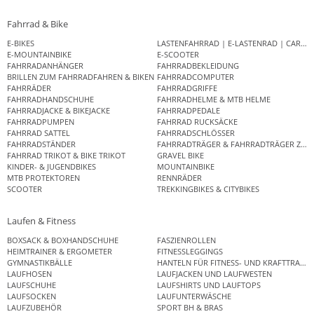
Fahrrad & Bike
E-BIKES
LASTENFAHRRAD | E-LASTENRAD | CAR
E-MOUNTAINBIKE
E-SCOOTER
FAHRRADANHÄNGER
FAHRRADBEKLEIDUNG
BRILLEN ZUM FAHRRADFAHREN & BIKEN
FAHRRADCOMPUTER
FAHRRÄDER
FAHRRADGRIFFE
FAHRRADHANDSCHUHE
FAHRRADHELME & MTB HELME
FAHRRADJACKE & BIKEJACKE
FAHRRADPEDALE
FAHRRADPUMPEN
FAHRRAD RUCKSÄCKE
FAHRRAD SATTEL
FAHRRADSCHLÖSSER
FAHRRADSTÄNDER
FAHRRADTRÄGER & FAHRRADTRÄGER ZUB
FAHRRAD TRIKOT & BIKE TRIKOT
GRAVEL BIKE
KINDER- & JUGENDBIKES
MOUNTAINBIKE
MTB PROTEKTOREN
RENNRÄDER
SCOOTER
TREKKINGBIKES & CITYBIKES
Laufen & Fitness
BOXSACK & BOXHANDSCHUHE
FASZIENROLLEN
HEIMTRAINER & ERGOMETER
FITNESSLEGGINGS
GYMNASTIKBÄLLE
HANTELN FÜR FITNESS- UND KRAFTTRAINI
LAUFHOSEN
LAUFJACKEN UND LAUFWESTEN
LAUFSCHUHE
LAUFSHIRTS UND LAUFTOPS
LAUFSOCKEN
LAUFUNTERWÄSCHE
LAUFZUBEHÖR
SPORT BH & BRAS