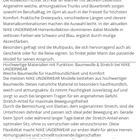
Angenehm weiche, atmungsaktive Trunks und Boxerbriefs sorgen
sowohl im Berufsalltag, im Gym als auch in der Freizeit für höchsten
Komfort. Praktische Dreierpacks, verschiedene Längen und clevere
Materialkombinationen machen die Auswahl leicht. In der aktuellen
NIKE UNDERWEAR Herrenkollektion dominieren dabei Modelle in
zeitlosen Farben wie Schwarz und Blau, ergänzt durch mutige
Akzentfarben.
Besonders gefragt sind die Multipacks, die sich hervorragend auch als
Geschenk oder für die Reise eignen. So findet jeder Mann das passende
Modell für seinen Anspruch.
Hochwertige Materialien mit Funktion: Baumwolle & Stretch bei NIKE
UNDERWEAR
Weiche Baumwolle für Hautfreundlichkeit und Komfort
Die meisten NIKE UNDERWEAR Modelle bestehen aus hochwertiger
Baumwolle. Dieses natürliche Material ist besonders hautfreundlich,
weich und atmungsaktiv. Es nimmt Feuchtigkeit zuverlässig auf und
sorgt so auch bei längerem Tragen für ein angenehmes Gefühl.
Stretch-Anteil für maximale Bewegungsfreiheit
Durch die Beimischung von Elastan, dem sogenannten Stretch, sind die
Unterhosen dehnbar und passen sich ideal jeder Bewegung an. Gerade
beim Sport oder während langer Tage bietet der Stretch-Anteil einen
optimalen Sitz, ohne zu verrutschen oder einzuschnüren. Diese
Flexibilität macht NIKE UNDERWEAR zur ersten Wahl für aktive Herren.
Atmungsaktive und schnelltrocknende Eigenschaften