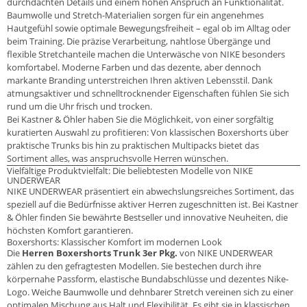
durchdachten Details und einem hohen Anspruch an Funktionalität.
Baumwolle und Stretch-Materialien sorgen für ein angenehmes
Hautgefühl sowie optimale Bewegungsfreiheit – egal ob im Alltag oder
beim Training. Die präzise Verarbeitung, nahtlose Übergänge und
flexible Stretchanteile machen die Unterwäsche von NIKE besonders
komfortabel. Moderne Farben und das dezente, aber dennoch
markante Branding unterstreichen Ihren aktiven Lebensstil. Dank
atmungsaktiver und schnelltrocknender Eigenschaften fühlen Sie sich
rund um die Uhr frisch und trocken.
Bei Kastner & Öhler haben Sie die Möglichkeit, von einer sorgfältig
kuratierten Auswahl zu profitieren: Von klassischen Boxershorts über
praktische Trunks bis hin zu praktischen Multipacks bietet das
Sortiment alles, was anspruchsvolle Herren wünschen.
Vielfältige Produktvielfalt: Die beliebtesten Modelle von NIKE
UNDERWEAR
NIKE UNDERWEAR präsentiert ein abwechslungsreiches Sortiment, das
speziell auf die Bedürfnisse aktiver Herren zugeschnitten ist. Bei Kastner
& Öhler finden Sie bewährte Bestseller und innovative Neuheiten, die
höchsten Komfort garantieren.
Boxershorts: Klassischer Komfort im modernen Look
Die
Herren Boxershorts Trunk 3er Pkg.
von NIKE UNDERWEAR
zählen zu den gefragtesten Modellen. Sie bestechen durch ihre
körpernahe Passform, elastische Bundabschlüsse und dezentes Nike-
Logo. Weiche Baumwolle und dehnbarer Stretch vereinen sich zu einer
optimalen Mischung aus Halt und Flexibilität. Es gibt sie in klassischen