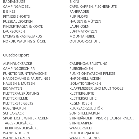
BADEANZÜGE
BIKINI
CAMPINGMÖBEL
CAPS, KAPPEN, FISCHERHÜTE
E-BIKES
FAHRRÄDER
FITNESS SHORTS
FLIP FLOPS
FUSSBALLSOCKEN
HAUBEN & MÜTZEN
KINDERTRAGEN & KRAXE
LAUFHOSEN
LAUFSOCKEN
LUFTMATRATZEN
LYCRAS & RASHGUARDS
MOUNTAINBIKE
NORDIC WALKING STÖCKE
OUTDOORSCHUHE
Outdoorsport
ALPINRUCKSÄCKE
CAMPINGAUSRÜSTUNG
CAMPINGGESCHIRR
FLEECEJACKEN
FUNKTIONSUNTERWÄSCHE
FUNKTIONSWÄSCHE PFLEGE
HANDSCHUHE & FÄUSTLINGE
HARDSHELLJACKEN
HAUBEN & MÜTZEN
ISOLATIONSJACKEN
ISOMATTEN
KLAPPMESSER UND MULTITOOLS
KLETTERAUSRÜSTUNG
KLETTERGURTE
KLETTERHELME
KLETTERSCHUHE
KLETTERSTEIGSETS
REGENHOSEN
REGENJACKEN
RUCKSACKZUBEHÖR
SCHLAFSACK
SOFTSHELLJACKEN
SPORTLICHE WINTERJACKEN
STIRNBÄNDER | VISOR | LAUFSTIRNBAND
TAGESRUCKSÄCKE
STIRNLAMPEN
TREKKINGRUCKSÄCKE
WANDERGILET
WANDERHOSEN
OUTDOORJACKEN
WANDERKARTEN
WANDERLEGGINGS