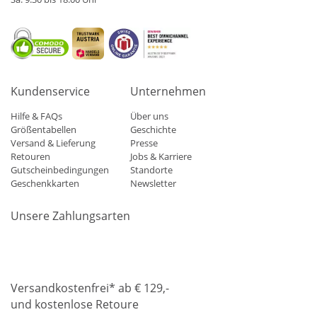
Kundenservice
Unternehmen
Hilfe & FAQs
Über uns
Größentabellen
Geschichte
Versand & Lieferung
Presse
Retouren
Jobs & Karriere
Gutscheinbedingungen
Standorte
Geschenkkarten
Newsletter
Unsere Zahlungsarten
Klarna
Mastercard
Visa
Diners
Applepay
Amazon
Paypa
Versandkostenfrei* ab € 129,-
und kostenlose Retoure