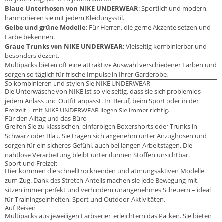
Blaue Unterhosen von NIKE UNDERWEAR
: Sportlich und modern,
harmonieren sie mit jedem Kleidungsstil.
Gelbe und grüne Modelle
: Für Herren, die gerne Akzente setzen und
Farbe bekennen.
Graue Trunks von NIKE UNDERWEAR
: Vielseitig kombinierbar und
besonders dezent.
Multipacks bieten oft eine attraktive Auswahl verschiedener Farben und
sorgen so täglich für frische Impulse in Ihrer Garderobe.
So kombinieren und stylen Sie NIKE UNDERWEAR
Die Unterwäsche von NIKE ist so vielseitig, dass sie sich problemlos
jedem Anlass und Outfit anpasst. Im Beruf, beim Sport oder in der
Freizeit – mit NIKE UNDERWEAR liegen Sie immer richtig.
Für den Alltag und das Büro
Greifen Sie zu klassischen, einfarbigen Boxershorts oder Trunks in
Schwarz oder Blau. Sie tragen sich angenehm unter Anzughosen und
sorgen für ein sicheres Gefühl, auch bei langen Arbeitstagen. Die
nahtlose Verarbeitung bleibt unter dünnen Stoffen unsichtbar.
Sport und Freizeit
Hier kommen die schnelltrocknenden und atmungsaktiven Modelle
zum Zug. Dank des Stretch-Anteils machen sie jede Bewegung mit,
sitzen immer perfekt und verhindern unangenehmes Scheuern – ideal
für Trainingseinheiten, Sport und Outdoor-Aktivitäten.
Auf Reisen
Multipacks aus jeweiligen Farbserien erleichtern das Packen. Sie bieten