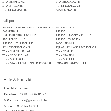
SPORTNAHRUNG
SPORTRUCKSÄCKE
SPORTTASCHEN
TRAININGSANZÜGE
TRAININGSMATTEN
YOGA & PILATES
Ballsport
BADMINTONSCHLÄGER & FEDERBALL SETS
RACKETSPORT
BASKETBALL
FUSSBALL
HALLENFUSSBALLSCHUHE
FUSSBALL NOCKENSCHUHE
STOLLENSCHUHE
FUSSBALLTASCHEN
FUSSBALL TURFSCHUHE
PADEL TENNIS
SCHIENBEINSCHONER
SQUASHSCHLÄGER & ZUBEHÖR
TENNIS AUSRÜSTUNG
TENNISBÄLLE
TENNISBEKLEIDUNG
TENNISSAITEN
TENNISSCHLÄGER
TENNISSCHUHE
TENNISTASCHEN & TENNISRUCKSÄCKE
TORWARTHANDSCHUHE
Hilfe & Kontakt
Alle Hilfethemen
Telefon:
+49 811 88 99 81 77
E-Mail:
service@gigasport.de
Mo. – Fr. 9.30 bis 18.30 Uhr
Sa. 9.30 bis 18.00 Uhr