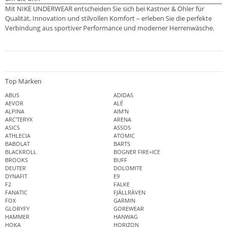
Mit NIKE UNDERWEAR entscheiden Sie sich bei Kastner & Öhler für
Qualität, Innovation und stilvollen Komfort – erleben Sie die perfekte
Verbindung aus sportiver Performance und moderner Herrenwäsche.
Top Marken
ABUS
ADIDAS
AEVOR
ALÉ
ALPINA
AIM'N
ARC'TERYX
ARENA
ASICS
ASSOS
ATHLECIA
ATOMIC
BABOLAT
BARTS
BLACKROLL
BOGNER FIRE+ICE
BROOKS
BUFF
DEUTER
DOLOMITE
DYNAFIT
E9
F2
FALKE
FANATIC
FJÄLLRÄVEN
FOX
GARMIN
GLORYFY
GOREWEAR
HAMMER
HANWAG
HOKA
HORIZON