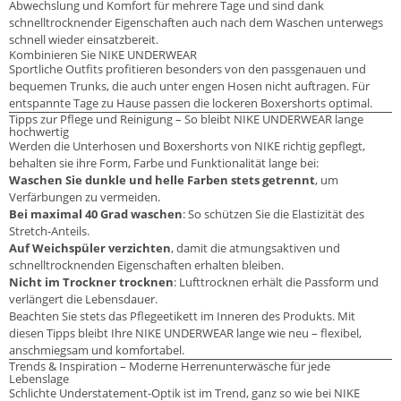
Abwechslung und Komfort für mehrere Tage und sind dank
schnelltrocknender Eigenschaften auch nach dem Waschen unterwegs
schnell wieder einsatzbereit.
Kombinieren Sie NIKE UNDERWEAR
Sportliche Outfits profitieren besonders von den passgenauen und
bequemen Trunks, die auch unter engen Hosen nicht auftragen. Für
entspannte Tage zu Hause passen die lockeren Boxershorts optimal.
Tipps zur Pflege und Reinigung – So bleibt NIKE UNDERWEAR lange
hochwertig
Werden die Unterhosen und Boxershorts von NIKE richtig gepflegt,
behalten sie ihre Form, Farbe und Funktionalität lange bei:
Waschen Sie dunkle und helle Farben stets getrennt
, um
Verfärbungen zu vermeiden.
Bei maximal 40 Grad waschen
: So schützen Sie die Elastizität des
Stretch-Anteils.
Auf Weichspüler verzichten
, damit die atmungsaktiven und
schnelltrocknenden Eigenschaften erhalten bleiben.
Nicht im Trockner trocknen
: Lufttrocknen erhält die Passform und
verlängert die Lebensdauer.
Beachten Sie stets das Pflegeetikett im Inneren des Produkts. Mit
diesen Tipps bleibt Ihre NIKE UNDERWEAR lange wie neu – flexibel,
anschmiegsam und komfortabel.
Trends & Inspiration – Moderne Herrenunterwäsche für jede
Lebenslage
Schlichte Understatement-Optik ist im Trend, ganz so wie bei NIKE