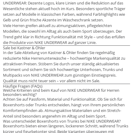
UNDERWEAR: Dezente Logos, klare Linien und die Reduktion auf das
Wesentliche stehen aktuell hoch im Kurs. Besonders sportliche Träger
setzen auf Modelle in klassischen Farben, während Farbhighlights wie
Gelb und Grün frische Akzente im Wäscheschrank setzen.
Viele Herren greifen aktuell zu atmungsaktiven, pflegeleichten
Modellen, die sowohl im Alltag als auch beim Sport überzeugen. Der
Trend geht klar in Richtung Funktionalität mit Style – und das erfüllen
die Produkte von NIKE UNDERWEAR auf ganzer Linie.
Sale bei Kastner & Öhler
In der Sale-Abteilung von Kastner & Öhler finden Sie regelmäßig
reduzierte Nike Herrenunterwäsche – hochwertige Markenqualität zu
attraktiven Preisen. Stöbern Sie durch unser ständig aktualisiertes
Sortiment und sichern Sie sich hochwertige Unterhosen, Trunks und
Multipacks von NIKE UNDERWEAR zum günstigen Einstiegspreis.
Qualität muss nicht teuer sein – vor allem nicht im Sale.
Häufige Fragen (FAQs)
Welche Kriterien sind beim Kauf von NIKE UNDERWEAR für Herren
besonders wichtig?
Achten Sie auf Passform, Material und Funktionalität. Ob Sie sich für
Boxershorts oder Trunks entscheiden, hängt von Ihrem persönlichen
Komfortempfinden ab. Atmungsaktive Materialien und ein Stretch-
Anteil sind besonders angenehm im Alltag und beim Sport.
Was unterscheidet Boxershorts von Trunks bei NIKE UNDERWEAR?
Boxershorts bieten einen längeren, lockereren Schnitt, während Trunks
kürzer und figurbetonter sind. Beide Varianten überzeugen mit