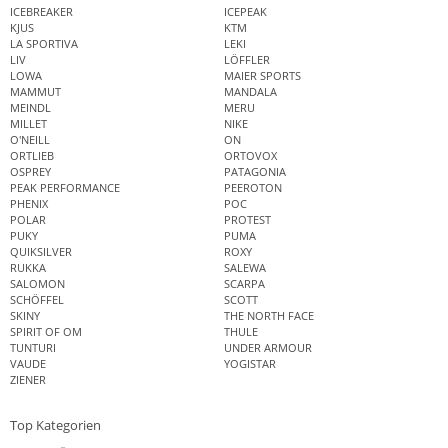
ICEBREAKER
ICEPEAK
KJUS
KTM
LA SPORTIVA
LEKI
LIV
LÖFFLER
LOWA
MAIER SPORTS
MAMMUT
MANDALA
MEINDL
MERU
MILLET
NIKE
O'NEILL
ON
ORTLIEB
ORTOVOX
OSPREY
PATAGONIA
PEAK PERFORMANCE
PEEROTON
PHENIX
POC
POLAR
PROTEST
PUKY
PUMA
QUIKSILVER
ROXY
RUKKA
SALEWA
SALOMON
SCARPA
SCHÖFFEL
SCOTT
SKINY
THE NORTH FACE
SPIRIT OF OM
THULE
TUNTURI
UNDER ARMOUR
VAUDE
YOGISTAR
ZIENER
Top Kategorien