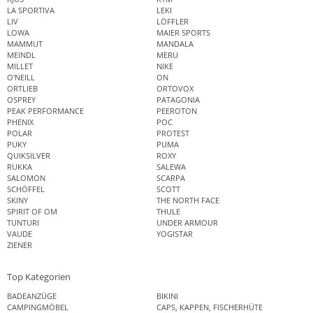
LA SPORTIVA
LEKI
LIV
LÖFFLER
LOWA
MAIER SPORTS
MAMMUT
MANDALA
MEINDL
MERU
MILLET
NIKE
O'NEILL
ON
ORTLIEB
ORTOVOX
OSPREY
PATAGONIA
PEAK PERFORMANCE
PEEROTON
PHENIX
POC
POLAR
PROTEST
PUKY
PUMA
QUIKSILVER
ROXY
RUKKA
SALEWA
SALOMON
SCARPA
SCHÖFFEL
SCOTT
SKINY
THE NORTH FACE
SPIRIT OF OM
THULE
TUNTURI
UNDER ARMOUR
VAUDE
YOGISTAR
ZIENER
Top Kategorien
BADEANZÜGE
BIKINI
CAMPINGMÖBEL
CAPS, KAPPEN, FISCHERHÜTE