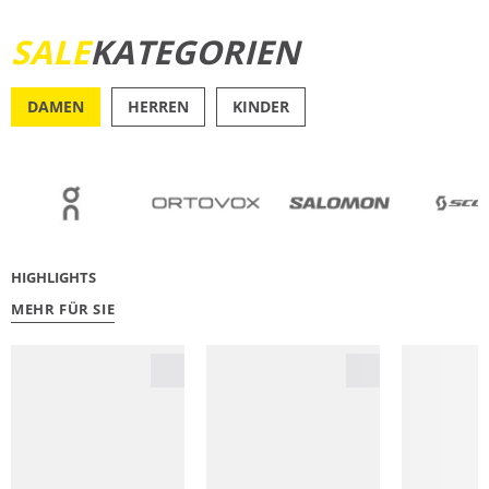
SALE
KATEGORIEN
JETZT ENTDECKEN
DAMEN
HERREN
KINDER
OUTDOOR
RU
HIGHLIGHTS
MEHR FÜR SIE