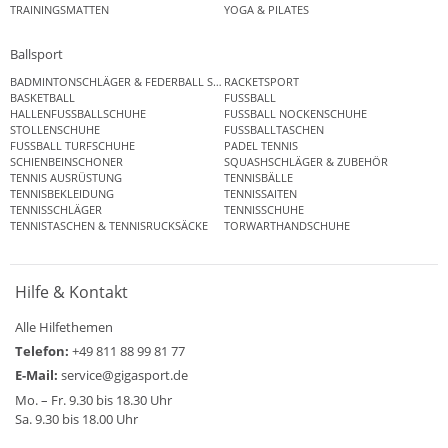
TRAININGSMATTEN
YOGA & PILATES
Ballsport
BADMINTONSCHLÄGER & FEDERBALL SETS
RACKETSPORT
BASKETBALL
FUSSBALL
HALLENFUSSBALLSCHUHE
FUSSBALL NOCKENSCHUHE
STOLLENSCHUHE
FUSSBALLTASCHEN
FUSSBALL TURFSCHUHE
PADEL TENNIS
SCHIENBEINSCHONER
SQUASHSCHLÄGER & ZUBEHÖR
TENNIS AUSRÜSTUNG
TENNISBÄLLE
TENNISBEKLEIDUNG
TENNISSAITEN
TENNISSCHLÄGER
TENNISSCHUHE
TENNISTASCHEN & TENNISRUCKSÄCKE
TORWARTHANDSCHUHE
Hilfe & Kontakt
Alle Hilfethemen
Telefon:
+49 811 88 99 81 77
E-Mail:
service@gigasport.de
Mo. – Fr. 9.30 bis 18.30 Uhr
Sa. 9.30 bis 18.00 Uhr