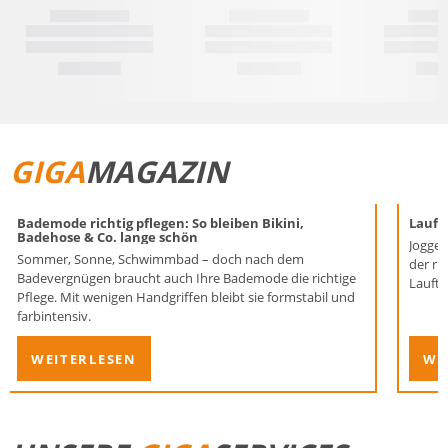
GIGA
MAGAZIN
Bademode richtig pflegen: So bleiben Bikini,
Laufen
Badehose & Co. lange schön
Joggen
Sommer, Sonne, Schwimmbad – doch nach dem
der ri
Badevergnügen braucht auch Ihre Bademode die richtige
Lauftr
Pflege. Mit wenigen Handgriffen bleibt sie formstabil und
farbintensiv.
WEITERLESEN
WE