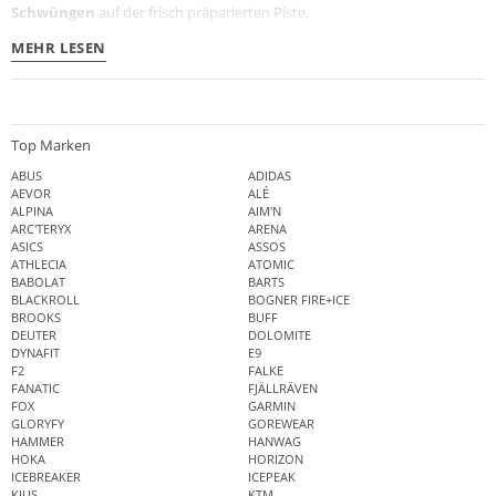
Schwüngen
auf der frisch präparierten Piste.
MEHR LESEN
Top Marken
ABUS
ADIDAS
AEVOR
ALÉ
ALPINA
AIM'N
ARC'TERYX
ARENA
ASICS
ASSOS
ATHLECIA
ATOMIC
BABOLAT
BARTS
BLACKROLL
BOGNER FIRE+ICE
BROOKS
BUFF
DEUTER
DOLOMITE
DYNAFIT
E9
F2
FALKE
FANATIC
FJÄLLRÄVEN
FOX
GARMIN
GLORYFY
GOREWEAR
HAMMER
HANWAG
HOKA
HORIZON
ICEBREAKER
ICEPEAK
KJUS
KTM