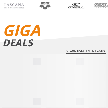
BIKINIS
BADE­SHORTS
GIGA
DEALS
GIGADEALS ENTDECKEN