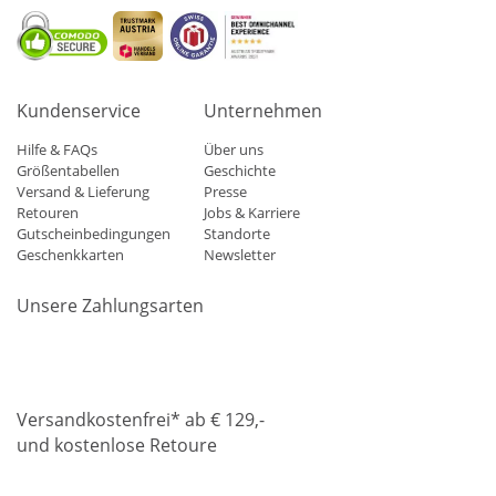
Kundenservice
Unternehmen
Hilfe & FAQs
Über uns
Größentabellen
Geschichte
Versand & Lieferung
Presse
Retouren
Jobs & Karriere
Gutscheinbedingungen
Standorte
Geschenkkarten
Newsletter
Unsere Zahlungsarten
Klarna
Mastercard
Visa
Diners
Applepay
Amazon
Paypa
Versandkostenfrei* ab € 129,-
und kostenlose Retoure
DHL
Gebrüder Weiss