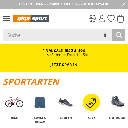
KOSTENLOSER VERSAND* AB € 129,- & RÜCKVERSAND
30 TAGE RÜCKGABE
PREIS & WERT
SALE
FINAL SALE: BIS ZU -50%
Heiße Sommer-Deals für Sie
JETZT SPAREN
SPORTARTEN
BIKE
SWIM &
LAUFEN
SALE
OUTDOOR
BEACH