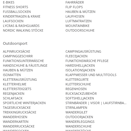
E-BIKES
FAHRRÄDER
FITNESS SHORTS
FLIP FLOPS
FUSSBALLSOCKEN
HAUBEN & MÜTZEN
KINDERTRAGEN & KRAXE
LAUFHOSEN
LAUFSOCKEN
LUFTMATRATZEN
LYCRAS & RASHGUARDS
MOUNTAINBIKE
NORDIC WALKING STÖCKE
OUTDOORSCHUHE
Outdoorsport
ALPINRUCKSÄCKE
CAMPINGAUSRÜSTUNG
CAMPINGGESCHIRR
FLEECEJACKEN
FUNKTIONSUNTERWÄSCHE
FUNKTIONSWÄSCHE PFLEGE
HANDSCHUHE & FÄUSTLINGE
HARDSHELLJACKEN
HAUBEN & MÜTZEN
ISOLATIONSJACKEN
ISOMATTEN
KLAPPMESSER UND MULTITOOLS
KLETTERAUSRÜSTUNG
KLETTERGURTE
KLETTERHELME
KLETTERSCHUHE
KLETTERSTEIGSETS
REGENHOSEN
REGENJACKEN
RUCKSACKZUBEHÖR
SCHLAFSACK
SOFTSHELLJACKEN
SPORTLICHE WINTERJACKEN
STIRNBÄNDER | VISOR | LAUFSTIRNBAND
TAGESRUCKSÄCKE
STIRNLAMPEN
TREKKINGRUCKSÄCKE
WANDERGILET
WANDERHOSEN
OUTDOORJACKEN
WANDERKARTEN
WANDERLEGGINGS
WANDERRUCKSÄCKE
WANDERSCHUHE
WANDERSOCKEN
WANDERSTÖCKE