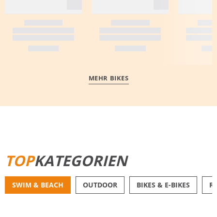
MEHR BIKES
MEHR ERFAHREN
TOP
KATEGORIEN
SWIM & BEACH
OUTDOOR
BIKES & E-BIKES
R