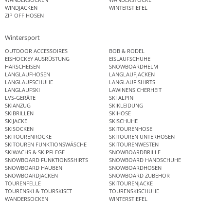
WINDJACKEN
WINTERSTIEFEL
ZIP OFF HOSEN
Wintersport
OUTDOOR ACCESSOIRES
BOB & RODEL
EISHOCKEY AUSRÜSTUNG
EISLAUFSCHUHE
HARSCHEISEN
SNOWBOARDHELM
LANGLAUFHOSEN
LANGLAUFJACKEN
LANGLAUFSCHUHE
LANGLAUF SHIRTS
LANGLAUFSKI
LAWINENSICHERHEIT
LVS-GERÄTE
SKI ALPIN
SKIANZUG
SKIKLEIDUNG
SKIBRILLEN
SKIHOSE
SKIJACKE
SKISCHUHE
SKISOCKEN
SKITOURENHOSE
SKITOURENRÖCKE
SKITOUREN UNTERHOSEN
SKITOUREN FUNKTIONSWÄSCHE
SKITOURENWESTEN
SKIWACHS & SKIPFLEGE
SNOWBOARDBRILLE
SNOWBOARD FUNKTIONSSHIRTS
SNOWBOARD HANDSCHUHE
SNOWBOARD HAUBEN
SNOWBOARDHOSEN
SNOWBOARDJACKEN
SNOWBOARD ZUBEHÖR
TOURENFELLE
SKITOURENJACKE
TOURENSKI & TOURSKISET
TOURENSKISCHUHE
WANDERSOCKEN
WINTERSTIEFEL