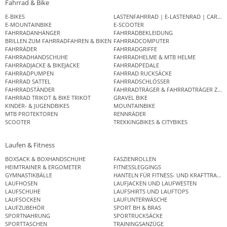
Fahrrad & Bike
E-BIKES
LASTENFAHRRAD | E-LASTENRAD | CAR
E-MOUNTAINBIKE
E-SCOOTER
FAHRRADANHÄNGER
FAHRRADBEKLEIDUNG
BRILLEN ZUM FAHRRADFAHREN & BIKEN
FAHRRADCOMPUTER
FAHRRÄDER
FAHRRADGRIFFE
FAHRRADHANDSCHUHE
FAHRRADHELME & MTB HELME
FAHRRADJACKE & BIKEJACKE
FAHRRADPEDALE
FAHRRADPUMPEN
FAHRRAD RUCKSÄCKE
FAHRRAD SATTEL
FAHRRADSCHLÖSSER
FAHRRADSTÄNDER
FAHRRADTRÄGER & FAHRRADTRÄGER ZUB
FAHRRAD TRIKOT & BIKE TRIKOT
GRAVEL BIKE
KINDER- & JUGENDBIKES
MOUNTAINBIKE
MTB PROTEKTOREN
RENNRÄDER
SCOOTER
TREKKINGBIKES & CITYBIKES
Laufen & Fitness
BOXSACK & BOXHANDSCHUHE
FASZIENROLLEN
HEIMTRAINER & ERGOMETER
FITNESSLEGGINGS
GYMNASTIKBÄLLE
HANTELN FÜR FITNESS- UND KRAFTTRAINI
LAUFHOSEN
LAUFJACKEN UND LAUFWESTEN
LAUFSCHUHE
LAUFSHIRTS UND LAUFTOPS
LAUFSOCKEN
LAUFUNTERWÄSCHE
LAUFZUBEHÖR
SPORT BH & BRAS
SPORTNAHRUNG
SPORTRUCKSÄCKE
SPORTTASCHEN
TRAININGSANZÜGE