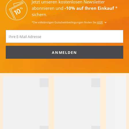
Jetzt unseren kostenlosen Newsletter
abonnieren und
-10% auf Ihren Einkauf
*
sichern.
*Die vollständigen Gutscheinbedingungen finden Sie
HIER
ANMELDEN