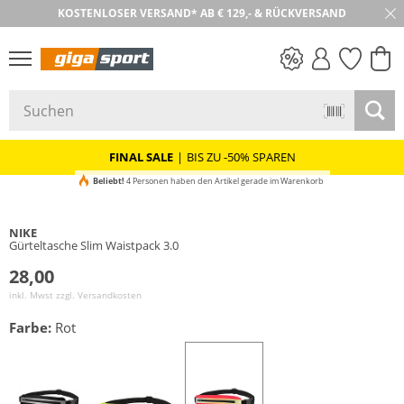
KOSTENLOSER VERSAND* AB € 129,- & RÜCKVERSAND
30 TAGE RÜCKGABE
PREIS & WERT
SALE
FINAL SALE
|
BIS ZU -50% SPAREN
Beliebt!
4 Personen haben den Artikel gerade im Warenkorb
NIKE
Gürteltasche Slim Waistpack 3.0
28,00
inkl. Mwst zzgl.
Versandkosten
Farbe:
Rot