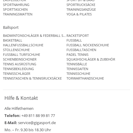
SPORTNAHRUNG
SPORTRUCKSÄCKE
SPORTTASCHEN
TRAININGSANZÜGE
TRAININGSMATTEN
YOGA & PILATES
Ballsport
BADMINTONSCHLÄGER & FEDERBALL SETS
RACKETSPORT
BASKETBALL
FUSSBALL
HALLENFUSSBALLSCHUHE
FUSSBALL NOCKENSCHUHE
STOLLENSCHUHE
FUSSBALLTASCHEN
FUSSBALL TURFSCHUHE
PADEL TENNIS
SCHIENBEINSCHONER
SQUASHSCHLÄGER & ZUBEHÖR
TENNIS AUSRÜSTUNG
TENNISBÄLLE
TENNISBEKLEIDUNG
TENNISSAITEN
TENNISSCHLÄGER
TENNISSCHUHE
TENNISTASCHEN & TENNISRUCKSÄCKE
TORWARTHANDSCHUHE
Hilfe & Kontakt
Alle Hilfethemen
Telefon:
+49 811 88 99 81 77
E-Mail:
service@gigasport.de
Mo. – Fr. 9.30 bis 18.30 Uhr