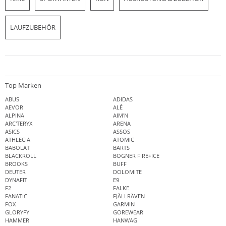
LAUFZUBEHÖR
Top Marken
ABUS
ADIDAS
AEVOR
ALÉ
ALPINA
AIM'N
ARC'TERYX
ARENA
ASICS
ASSOS
ATHLECIA
ATOMIC
BABOLAT
BARTS
BLACKROLL
BOGNER FIRE+ICE
BROOKS
BUFF
DEUTER
DOLOMITE
DYNAFIT
E9
F2
FALKE
FANATIC
FJÄLLRÄVEN
FOX
GARMIN
GLORYFY
GOREWEAR
HAMMER
HANWAG