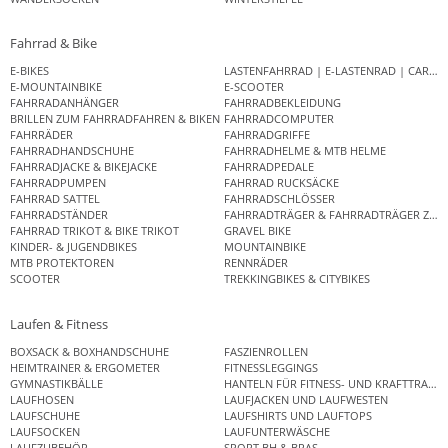
Fahrrad & Bike
E-BIKES
LASTENFAHRRAD | E-LASTENRAD | CAR
E-MOUNTAINBIKE
E-SCOOTER
FAHRRADANHÄNGER
FAHRRADBEKLEIDUNG
BRILLEN ZUM FAHRRADFAHREN & BIKEN
FAHRRADCOMPUTER
FAHRRÄDER
FAHRRADGRIFFE
FAHRRADHANDSCHUHE
FAHRRADHELME & MTB HELME
FAHRRADJACKE & BIKEJACKE
FAHRRADPEDALE
FAHRRADPUMPEN
FAHRRAD RUCKSÄCKE
FAHRRAD SATTEL
FAHRRADSCHLÖSSER
FAHRRADSTÄNDER
FAHRRADTRÄGER & FAHRRADTRÄGER ZUB
FAHRRAD TRIKOT & BIKE TRIKOT
GRAVEL BIKE
KINDER- & JUGENDBIKES
MOUNTAINBIKE
MTB PROTEKTOREN
RENNRÄDER
SCOOTER
TREKKINGBIKES & CITYBIKES
Laufen & Fitness
BOXSACK & BOXHANDSCHUHE
FASZIENROLLEN
HEIMTRAINER & ERGOMETER
FITNESSLEGGINGS
GYMNASTIKBÄLLE
HANTELN FÜR FITNESS- UND KRAFTTRAINI
LAUFHOSEN
LAUFJACKEN UND LAUFWESTEN
LAUFSCHUHE
LAUFSHIRTS UND LAUFTOPS
LAUFSOCKEN
LAUFUNTERWÄSCHE
LAUFZUBEHÖR
SPORT BH & BRAS