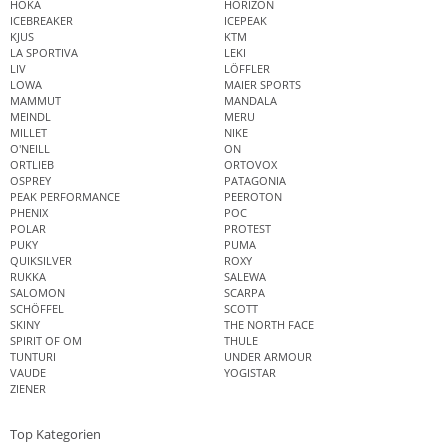
HOKA
HORIZON
ICEBREAKER
ICEPEAK
KJUS
KTM
LA SPORTIVA
LEKI
LIV
LÖFFLER
LOWA
MAIER SPORTS
MAMMUT
MANDALA
MEINDL
MERU
MILLET
NIKE
O'NEILL
ON
ORTLIEB
ORTOVOX
OSPREY
PATAGONIA
PEAK PERFORMANCE
PEEROTON
PHENIX
POC
POLAR
PROTEST
PUKY
PUMA
QUIKSILVER
ROXY
RUKKA
SALEWA
SALOMON
SCARPA
SCHÖFFEL
SCOTT
SKINY
THE NORTH FACE
SPIRIT OF OM
THULE
TUNTURI
UNDER ARMOUR
VAUDE
YOGISTAR
ZIENER
Top Kategorien