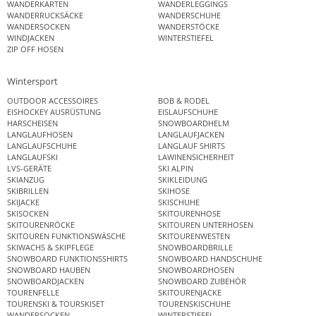
WANDERKARTEN
WANDERLEGGINGS
WANDERRUCKSÄCKE
WANDERSCHUHE
WANDERSOCKEN
WANDERSTÖCKE
WINDJACKEN
WINTERSTIEFEL
ZIP OFF HOSEN
Wintersport
OUTDOOR ACCESSOIRES
BOB & RODEL
EISHOCKEY AUSRÜSTUNG
EISLAUFSCHUHE
HARSCHEISEN
SNOWBOARDHELM
LANGLAUFHOSEN
LANGLAUFJACKEN
LANGLAUFSCHUHE
LANGLAUF SHIRTS
LANGLAUFSKI
LAWINENSICHERHEIT
LVS-GERÄTE
SKI ALPIN
SKIANZUG
SKIKLEIDUNG
SKIBRILLEN
SKIHOSE
SKIJACKE
SKISCHUHE
SKISOCKEN
SKITOURENHOSE
SKITOURENRÖCKE
SKITOUREN UNTERHOSEN
SKITOUREN FUNKTIONSWÄSCHE
SKITOURENWESTEN
SKIWACHS & SKIPFLEGE
SNOWBOARDBRILLE
SNOWBOARD FUNKTIONSSHIRTS
SNOWBOARD HANDSCHUHE
SNOWBOARD HAUBEN
SNOWBOARDHOSEN
SNOWBOARDJACKEN
SNOWBOARD ZUBEHÖR
TOURENFELLE
SKITOURENJACKE
TOURENSKI & TOURSKISET
TOURENSKISCHUHE
WANDERSOCKEN
WINTERSTIEFEL