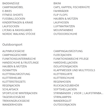
BADEANZÜGE
BIKINI
CAMPINGMÖBEL
CAPS, KAPPEN, FISCHERHÜTE
E-BIKES
FAHRRÄDER
FITNESS SHORTS
FLIP FLOPS
FUSSBALLSOCKEN
HAUBEN & MÜTZEN
KINDERTRAGEN & KRAXE
LAUFHOSEN
LAUFSOCKEN
LUFTMATRATZEN
LYCRAS & RASHGUARDS
MOUNTAINBIKE
NORDIC WALKING STÖCKE
OUTDOORSCHUHE
Outdoorsport
ALPINRUCKSÄCKE
CAMPINGAUSRÜSTUNG
CAMPINGGESCHIRR
FLEECEJACKEN
FUNKTIONSUNTERWÄSCHE
FUNKTIONSWÄSCHE PFLEGE
HANDSCHUHE & FÄUSTLINGE
HARDSHELLJACKEN
HAUBEN & MÜTZEN
ISOLATIONSJACKEN
ISOMATTEN
KLAPPMESSER UND MULTITOOLS
KLETTERAUSRÜSTUNG
KLETTERGURTE
KLETTERHELME
KLETTERSCHUHE
KLETTERSTEIGSETS
REGENHOSEN
REGENJACKEN
RUCKSACKZUBEHÖR
SCHLAFSACK
SOFTSHELLJACKEN
SPORTLICHE WINTERJACKEN
STIRNBÄNDER | VISOR | LAUFSTIRNBAND
TAGESRUCKSÄCKE
STIRNLAMPEN
TREKKINGRUCKSÄCKE
WANDERGILET
WANDERHOSEN
OUTDOORJACKEN