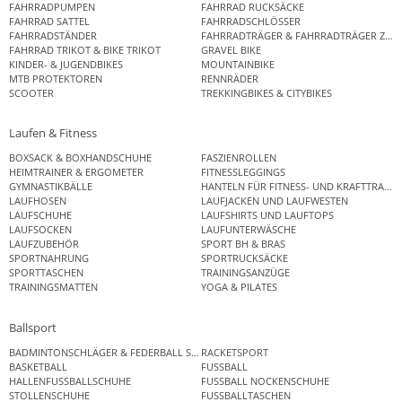
FAHRRADPUMPEN
FAHRRAD RUCKSÄCKE
FAHRRAD SATTEL
FAHRRADSCHLÖSSER
FAHRRADSTÄNDER
FAHRRADTRÄGER & FAHRRADTRÄGER ZUB
FAHRRAD TRIKOT & BIKE TRIKOT
GRAVEL BIKE
KINDER- & JUGENDBIKES
MOUNTAINBIKE
MTB PROTEKTOREN
RENNRÄDER
SCOOTER
TREKKINGBIKES & CITYBIKES
Laufen & Fitness
BOXSACK & BOXHANDSCHUHE
FASZIENROLLEN
HEIMTRAINER & ERGOMETER
FITNESSLEGGINGS
GYMNASTIKBÄLLE
HANTELN FÜR FITNESS- UND KRAFTTRAINI
LAUFHOSEN
LAUFJACKEN UND LAUFWESTEN
LAUFSCHUHE
LAUFSHIRTS UND LAUFTOPS
LAUFSOCKEN
LAUFUNTERWÄSCHE
LAUFZUBEHÖR
SPORT BH & BRAS
SPORTNAHRUNG
SPORTRUCKSÄCKE
SPORTTASCHEN
TRAININGSANZÜGE
TRAININGSMATTEN
YOGA & PILATES
Ballsport
BADMINTONSCHLÄGER & FEDERBALL SETS
RACKETSPORT
BASKETBALL
FUSSBALL
HALLENFUSSBALLSCHUHE
FUSSBALL NOCKENSCHUHE
STOLLENSCHUHE
FUSSBALLTASCHEN