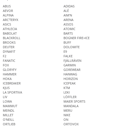
ABUS
ADIDAS
AEVOR
ALÉ
ALPINA
AIM'N
ARC'TERYX
ARENA
ASICS
ASSOS
ATHLECIA
ATOMIC
BABOLAT
BARTS
BLACKROLL
BOGNER FIRE+ICE
BROOKS
BUFF
DEUTER
DOLOMITE
DYNAFIT
E9
F2
FALKE
FANATIC
FJÄLLRÄVEN
FOX
GARMIN
GLORYFY
GOREWEAR
HAMMER
HANWAG
HOKA
HORIZON
ICEBREAKER
ICEPEAK
KJUS
KTM
LA SPORTIVA
LEKI
LIV
LÖFFLER
LOWA
MAIER SPORTS
MAMMUT
MANDALA
MEINDL
MERU
MILLET
NIKE
O'NEILL
ON
ORTLIEB
ORTOVOX