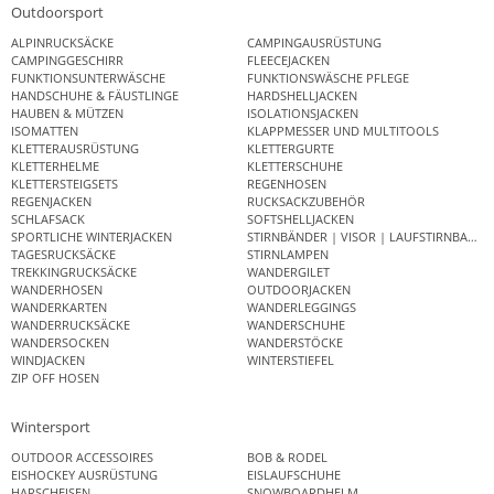
Outdoorsport
ALPINRUCKSÄCKE
CAMPINGAUSRÜSTUNG
CAMPINGGESCHIRR
FLEECEJACKEN
FUNKTIONSUNTERWÄSCHE
FUNKTIONSWÄSCHE PFLEGE
HANDSCHUHE & FÄUSTLINGE
HARDSHELLJACKEN
HAUBEN & MÜTZEN
ISOLATIONSJACKEN
ISOMATTEN
KLAPPMESSER UND MULTITOOLS
KLETTERAUSRÜSTUNG
KLETTERGURTE
KLETTERHELME
KLETTERSCHUHE
KLETTERSTEIGSETS
REGENHOSEN
REGENJACKEN
RUCKSACKZUBEHÖR
SCHLAFSACK
SOFTSHELLJACKEN
SPORTLICHE WINTERJACKEN
STIRNBÄNDER | VISOR | LAUFSTIRNBAND
TAGESRUCKSÄCKE
STIRNLAMPEN
TREKKINGRUCKSÄCKE
WANDERGILET
WANDERHOSEN
OUTDOORJACKEN
WANDERKARTEN
WANDERLEGGINGS
WANDERRUCKSÄCKE
WANDERSCHUHE
WANDERSOCKEN
WANDERSTÖCKE
WINDJACKEN
WINTERSTIEFEL
ZIP OFF HOSEN
Wintersport
OUTDOOR ACCESSOIRES
BOB & RODEL
EISHOCKEY AUSRÜSTUNG
EISLAUFSCHUHE
HARSCHEISEN
SNOWBOARDHELM