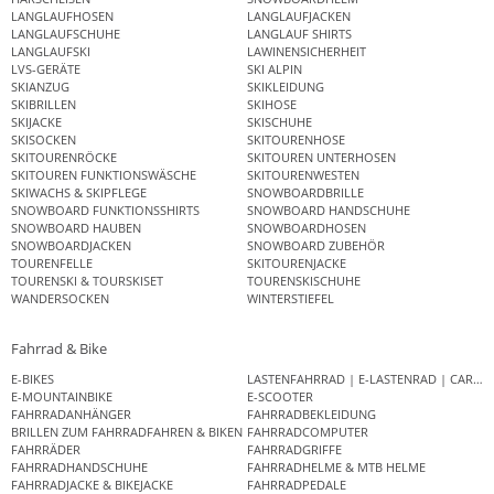
LANGLAUFHOSEN
LANGLAUFJACKEN
LANGLAUFSCHUHE
LANGLAUF SHIRTS
LANGLAUFSKI
LAWINENSICHERHEIT
LVS-GERÄTE
SKI ALPIN
SKIANZUG
SKIKLEIDUNG
SKIBRILLEN
SKIHOSE
SKIJACKE
SKISCHUHE
SKISOCKEN
SKITOURENHOSE
SKITOURENRÖCKE
SKITOUREN UNTERHOSEN
SKITOUREN FUNKTIONSWÄSCHE
SKITOURENWESTEN
SKIWACHS & SKIPFLEGE
SNOWBOARDBRILLE
SNOWBOARD FUNKTIONSSHIRTS
SNOWBOARD HANDSCHUHE
SNOWBOARD HAUBEN
SNOWBOARDHOSEN
SNOWBOARDJACKEN
SNOWBOARD ZUBEHÖR
TOURENFELLE
SKITOURENJACKE
TOURENSKI & TOURSKISET
TOURENSKISCHUHE
WANDERSOCKEN
WINTERSTIEFEL
Fahrrad & Bike
E-BIKES
LASTENFAHRRAD | E-LASTENRAD | CAR
E-MOUNTAINBIKE
E-SCOOTER
FAHRRADANHÄNGER
FAHRRADBEKLEIDUNG
BRILLEN ZUM FAHRRADFAHREN & BIKEN
FAHRRADCOMPUTER
FAHRRÄDER
FAHRRADGRIFFE
FAHRRADHANDSCHUHE
FAHRRADHELME & MTB HELME
FAHRRADJACKE & BIKEJACKE
FAHRRADPEDALE