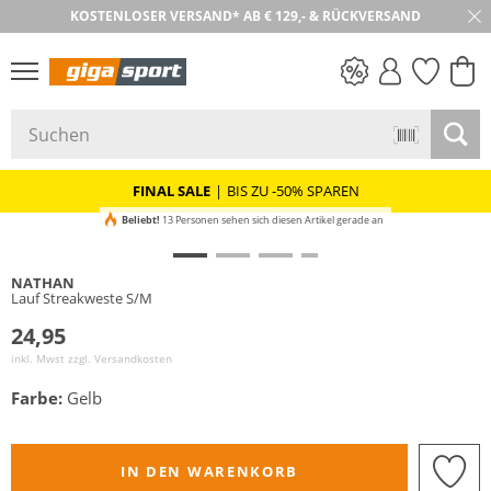
KOSTENLOSER VERSAND* AB € 129,- & RÜCKVERSAND
PREIS & WERT
SALE
FINAL SALE
|
BIS ZU -50% SPAREN
Beliebt!
13 Personen sehen sich diesen Artikel gerade an
NATHAN
Lauf Streakweste S/M
24,95
inkl. Mwst zzgl.
Versandkosten
Farbe:
Gelb
IN DEN WARENKORB