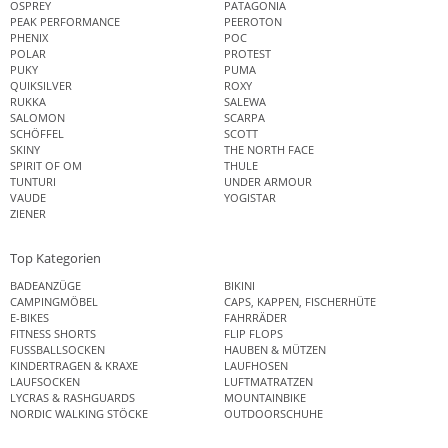
OSPREY
PATAGONIA
PEAK PERFORMANCE
PEEROTON
PHENIX
POC
POLAR
PROTEST
PUKY
PUMA
QUIKSILVER
ROXY
RUKKA
SALEWA
SALOMON
SCARPA
SCHÖFFEL
SCOTT
SKINY
THE NORTH FACE
SPIRIT OF OM
THULE
TUNTURI
UNDER ARMOUR
VAUDE
YOGISTAR
ZIENER
Top Kategorien
BADEANZÜGE
BIKINI
CAMPINGMÖBEL
CAPS, KAPPEN, FISCHERHÜTE
E-BIKES
FAHRRÄDER
FITNESS SHORTS
FLIP FLOPS
FUSSBALLSOCKEN
HAUBEN & MÜTZEN
KINDERTRAGEN & KRAXE
LAUFHOSEN
LAUFSOCKEN
LUFTMATRATZEN
LYCRAS & RASHGUARDS
MOUNTAINBIKE
NORDIC WALKING STÖCKE
OUTDOORSCHUHE