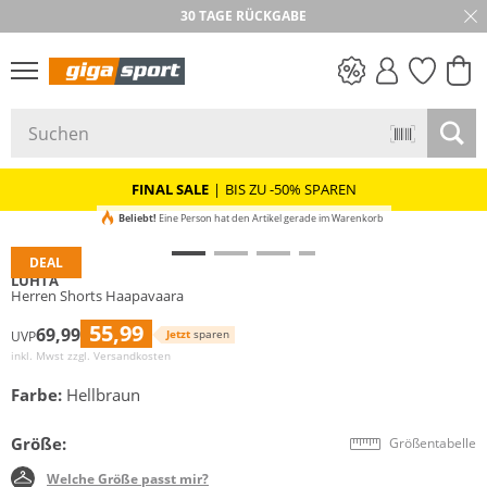
30 TAGE RÜCKGABE
PREIS & WERT
SALE
FINAL SALE
|
BIS ZU -50% SPAREN
Beliebt!
Eine Person hat den Artikel gerade im Warenkorb
DEAL
LUHTA
Herren Shorts Haapavaara
55,99
69,99
Jetzt
sparen
UVP
inkl. Mwst zzgl.
Versandkosten
Farbe:
Hellbraun
Größe:
Größentabelle
Welche Größe passt mir?