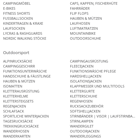
CAMPINGMÖBEL
CAPS, KAPPEN, FISCHERHÜTE
E-BIKES
FAHRRÄDER
FITNESS SHORTS
FLIP FLOPS
FUSSBALLSOCKEN
HAUBEN & MÜTZEN
KINDERTRAGEN & KRAXE
LAUFHOSEN
LAUFSOCKEN
LUFTMATRATZEN
LYCRAS & RASHGUARDS
MOUNTAINBIKE
NORDIC WALKING STÖCKE
OUTDOORSCHUHE
Outdoorsport
ALPINRUCKSÄCKE
CAMPINGAUSRÜSTUNG
CAMPINGGESCHIRR
FLEECEJACKEN
FUNKTIONSUNTERWÄSCHE
FUNKTIONSWÄSCHE PFLEGE
HANDSCHUHE & FÄUSTLINGE
HARDSHELLJACKEN
HAUBEN & MÜTZEN
ISOLATIONSJACKEN
ISOMATTEN
KLAPPMESSER UND MULTITOOLS
KLETTERAUSRÜSTUNG
KLETTERGURTE
KLETTERHELME
KLETTERSCHUHE
KLETTERSTEIGSETS
REGENHOSEN
REGENJACKEN
RUCKSACKZUBEHÖR
SCHLAFSACK
SOFTSHELLJACKEN
SPORTLICHE WINTERJACKEN
STIRNBÄNDER | VISOR | LAUFSTIRNBAND
TAGESRUCKSÄCKE
STIRNLAMPEN
TREKKINGRUCKSÄCKE
WANDERGILET
WANDERHOSEN
OUTDOORJACKEN
WANDERKARTEN
WANDERLEGGINGS