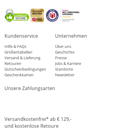
Kundenservice
Unternehmen
Hilfe & FAQs
Über uns
Größentabellen
Geschichte
Versand & Lieferung
Presse
Retouren
Jobs & Karriere
Gutscheinbedingungen
Standorte
Geschenkkarten
Newsletter
Unsere Zahlungsarten
Klarna
Mastercard
Visa
Diners
Applepay
Amazon
Paypa
Versandkostenfrei* ab € 129,-
und kostenlose Retoure