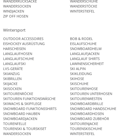
WANDERRUCKSÄCKE
WANDERSCHUHE
WANDERSOCKEN
WANDERSTÖCKE
WINDJACKEN
WINTERSTIEFEL
ZIP OFF HOSEN
Wintersport
OUTDOOR ACCESSOIRES
BOB & RODEL
EISHOCKEY AUSRÜSTUNG
EISLAUFSCHUHE
HARSCHEISEN
SNOWBOARDHELM
LANGLAUFHOSEN
LANGLAUFJACKEN
LANGLAUFSCHUHE
LANGLAUF SHIRTS
LANGLAUFSKI
LAWINENSICHERHEIT
LVS-GERÄTE
SKI ALPIN
SKIANZUG
SKIKLEIDUNG
SKIBRILLEN
SKIHOSE
SKIJACKE
SKISCHUHE
SKISOCKEN
SKITOURENHOSE
SKITOURENRÖCKE
SKITOUREN UNTERHOSEN
SKITOUREN FUNKTIONSWÄSCHE
SKITOURENWESTEN
SKIWACHS & SKIPFLEGE
SNOWBOARDBRILLE
SNOWBOARD FUNKTIONSSHIRTS
SNOWBOARD HANDSCHUHE
SNOWBOARD HAUBEN
SNOWBOARDHOSEN
SNOWBOARDJACKEN
SNOWBOARD ZUBEHÖR
TOURENFELLE
SKITOURENJACKE
TOURENSKI & TOURSKISET
TOURENSKISCHUHE
WANDERSOCKEN
WINTERSTIEFEL