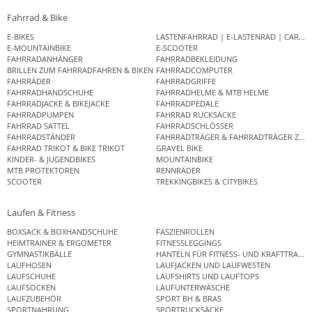
Fahrrad & Bike
E-BIKES
LASTENFAHRRAD | E-LASTENRAD | CAR
E-MOUNTAINBIKE
E-SCOOTER
FAHRRADANHÄNGER
FAHRRADBEKLEIDUNG
BRILLEN ZUM FAHRRADFAHREN & BIKEN
FAHRRADCOMPUTER
FAHRRÄDER
FAHRRADGRIFFE
FAHRRADHANDSCHUHE
FAHRRADHELME & MTB HELME
FAHRRADJACKE & BIKEJACKE
FAHRRADPEDALE
FAHRRADPUMPEN
FAHRRAD RUCKSÄCKE
FAHRRAD SATTEL
FAHRRADSCHLÖSSER
FAHRRADSTÄNDER
FAHRRADTRÄGER & FAHRRADTRÄGER ZUB
FAHRRAD TRIKOT & BIKE TRIKOT
GRAVEL BIKE
KINDER- & JUGENDBIKES
MOUNTAINBIKE
MTB PROTEKTOREN
RENNRÄDER
SCOOTER
TREKKINGBIKES & CITYBIKES
Laufen & Fitness
BOXSACK & BOXHANDSCHUHE
FASZIENROLLEN
HEIMTRAINER & ERGOMETER
FITNESSLEGGINGS
GYMNASTIKBÄLLE
HANTELN FÜR FITNESS- UND KRAFTTRAINI
LAUFHOSEN
LAUFJACKEN UND LAUFWESTEN
LAUFSCHUHE
LAUFSHIRTS UND LAUFTOPS
LAUFSOCKEN
LAUFUNTERWÄSCHE
LAUFZUBEHÖR
SPORT BH & BRAS
SPORTNAHRUNG
SPORTRUCKSÄCKE