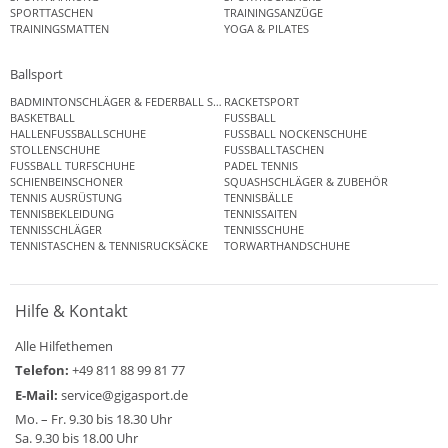
SPORTTASCHEN
TRAININGSANZÜGE
TRAININGSMATTEN
YOGA & PILATES
Ballsport
BADMINTONSCHLÄGER & FEDERBALL SETS
RACKETSPORT
BASKETBALL
FUSSBALL
HALLENFUSSBALLSCHUHE
FUSSBALL NOCKENSCHUHE
STOLLENSCHUHE
FUSSBALLTASCHEN
FUSSBALL TURFSCHUHE
PADEL TENNIS
SCHIENBEINSCHONER
SQUASHSCHLÄGER & ZUBEHÖR
TENNIS AUSRÜSTUNG
TENNISBÄLLE
TENNISBEKLEIDUNG
TENNISSAITEN
TENNISSCHLÄGER
TENNISSCHUHE
TENNISTASCHEN & TENNISRUCKSÄCKE
TORWARTHANDSCHUHE
Hilfe & Kontakt
Alle Hilfethemen
Telefon:
+49 811 88 99 81 77
E-Mail:
service@gigasport.de
Mo. – Fr. 9.30 bis 18.30 Uhr
Sa. 9.30 bis 18.00 Uhr