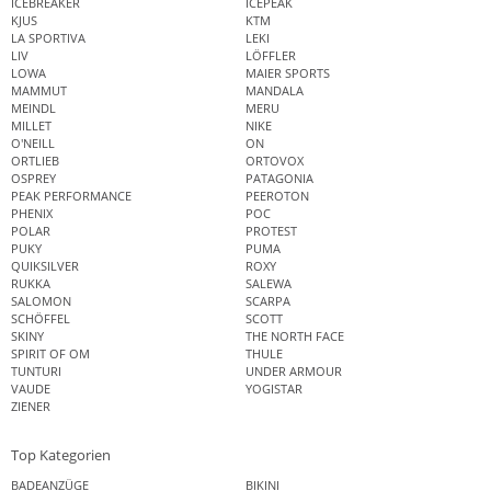
ICEBREAKER
ICEPEAK
KJUS
KTM
LA SPORTIVA
LEKI
LIV
LÖFFLER
LOWA
MAIER SPORTS
MAMMUT
MANDALA
MEINDL
MERU
MILLET
NIKE
O'NEILL
ON
ORTLIEB
ORTOVOX
OSPREY
PATAGONIA
PEAK PERFORMANCE
PEEROTON
PHENIX
POC
POLAR
PROTEST
PUKY
PUMA
QUIKSILVER
ROXY
RUKKA
SALEWA
SALOMON
SCARPA
SCHÖFFEL
SCOTT
SKINY
THE NORTH FACE
SPIRIT OF OM
THULE
TUNTURI
UNDER ARMOUR
VAUDE
YOGISTAR
ZIENER
Top Kategorien
BADEANZÜGE
BIKINI