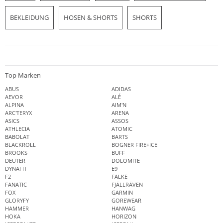
BEKLEIDUNG
HOSEN & SHORTS
SHORTS
Top Marken
ABUS
ADIDAS
AEVOR
ALÉ
ALPINA
AIM'N
ARC'TERYX
ARENA
ASICS
ASSOS
ATHLECIA
ATOMIC
BABOLAT
BARTS
BLACKROLL
BOGNER FIRE+ICE
BROOKS
BUFF
DEUTER
DOLOMITE
DYNAFIT
E9
F2
FALKE
FANATIC
FJÄLLRÄVEN
FOX
GARMIN
GLORYFY
GOREWEAR
HAMMER
HANWAG
HOKA
HORIZON