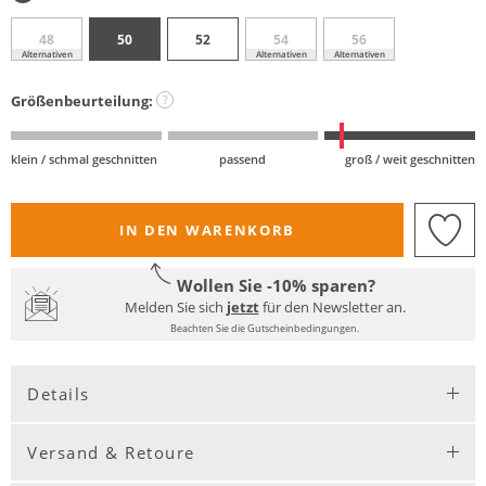
48
50
52
54
56
Alternativen
Alternativen
Alternativen
Größenbeurteilung:
?
klein / schmal geschnitten
passend
groß / weit geschnitten
IN DEN WARENKORB
Wollen Sie -10% sparen?
Melden Sie sich
jetzt
für den Newsletter an.
Beachten Sie die Gutscheinbedingungen.
Details
Versand & Retoure