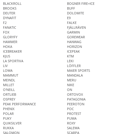
BLACKROLL
BOGNER FIRE+ICE
BROOKS
BUFF
DEUTER
DOLOMITE
DYNAFIT
E9
F2
FALKE
FANATIC
FJÄLLRÄVEN
FOX
GARMIN
GLORYFY
GOREWEAR
HAMMER
HANWAG
HOKA
HORIZON
ICEBREAKER
ICEPEAK
KJUS
KTM
LA SPORTIVA
LEKI
LIV
LÖFFLER
LOWA
MAIER SPORTS
MAMMUT
MANDALA
MEINDL
MERU
MILLET
NIKE
O'NEILL
ON
ORTLIEB
ORTOVOX
OSPREY
PATAGONIA
PEAK PERFORMANCE
PEEROTON
PHENIX
POC
POLAR
PROTEST
PUKY
PUMA
QUIKSILVER
ROXY
RUKKA
SALEWA
SALOMON
SCARPA