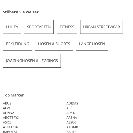
Stöbern Sie weiter
LUHTA
SPORTARTEN
FITNESS
URBAN STREETWEAR
BEKLEIDUNG
HOSEN & SHORTS
LANGE HOSEN
JOGGINGHOSEN & LEGGINGS
Top Marken
ABUS
ADIDAS
AEVOR
ALÉ
ALPINA
AIM'N
ARC'TERYX
ARENA
ASICS
ASSOS
ATHLECIA
ATOMIC
BABOLAT
BARTS