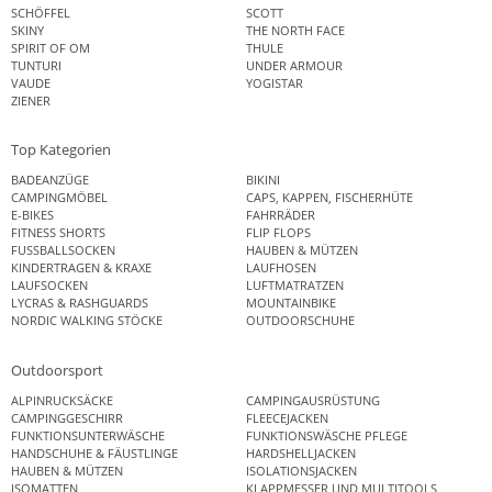
SCHÖFFEL
SCOTT
SKINY
THE NORTH FACE
SPIRIT OF OM
THULE
TUNTURI
UNDER ARMOUR
VAUDE
YOGISTAR
ZIENER
Top Kategorien
BADEANZÜGE
BIKINI
CAMPINGMÖBEL
CAPS, KAPPEN, FISCHERHÜTE
E-BIKES
FAHRRÄDER
FITNESS SHORTS
FLIP FLOPS
FUSSBALLSOCKEN
HAUBEN & MÜTZEN
KINDERTRAGEN & KRAXE
LAUFHOSEN
LAUFSOCKEN
LUFTMATRATZEN
LYCRAS & RASHGUARDS
MOUNTAINBIKE
NORDIC WALKING STÖCKE
OUTDOORSCHUHE
Outdoorsport
ALPINRUCKSÄCKE
CAMPINGAUSRÜSTUNG
CAMPINGGESCHIRR
FLEECEJACKEN
FUNKTIONSUNTERWÄSCHE
FUNKTIONSWÄSCHE PFLEGE
HANDSCHUHE & FÄUSTLINGE
HARDSHELLJACKEN
HAUBEN & MÜTZEN
ISOLATIONSJACKEN
ISOMATTEN
KLAPPMESSER UND MULTITOOLS