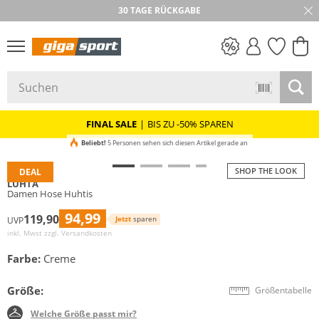
30 TAGE RÜCKGABE
PREIS & WERT
SALE
FINAL SALE
|
BIS ZU -50% SPAREN
Beliebt!
5 Personen sehen sich diesen Artikel gerade an
SHOP THE LOOK
DEAL
LUHTA
Damen Hose Huhtis
94,99
119,90
Jetzt
sparen
UVP
inkl. Mwst zzgl.
Versandkosten
Farbe:
Creme
Größe:
Größentabelle
Welche Größe passt mir?