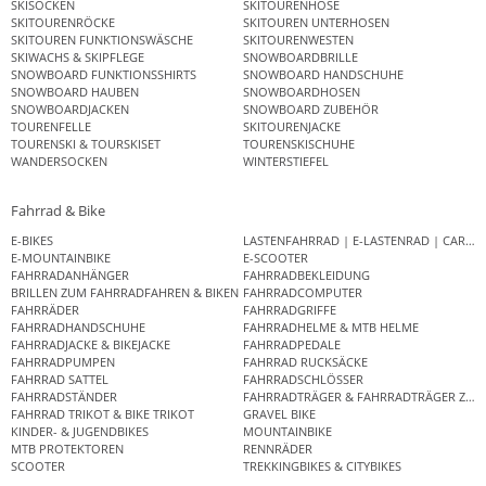
SKISOCKEN
SKITOURENHOSE
SKITOURENRÖCKE
SKITOUREN UNTERHOSEN
SKITOUREN FUNKTIONSWÄSCHE
SKITOURENWESTEN
SKIWACHS & SKIPFLEGE
SNOWBOARDBRILLE
SNOWBOARD FUNKTIONSSHIRTS
SNOWBOARD HANDSCHUHE
SNOWBOARD HAUBEN
SNOWBOARDHOSEN
SNOWBOARDJACKEN
SNOWBOARD ZUBEHÖR
TOURENFELLE
SKITOURENJACKE
TOURENSKI & TOURSKISET
TOURENSKISCHUHE
WANDERSOCKEN
WINTERSTIEFEL
Fahrrad & Bike
E-BIKES
LASTENFAHRRAD | E-LASTENRAD | CAR
E-MOUNTAINBIKE
E-SCOOTER
FAHRRADANHÄNGER
FAHRRADBEKLEIDUNG
BRILLEN ZUM FAHRRADFAHREN & BIKEN
FAHRRADCOMPUTER
FAHRRÄDER
FAHRRADGRIFFE
FAHRRADHANDSCHUHE
FAHRRADHELME & MTB HELME
FAHRRADJACKE & BIKEJACKE
FAHRRADPEDALE
FAHRRADPUMPEN
FAHRRAD RUCKSÄCKE
FAHRRAD SATTEL
FAHRRADSCHLÖSSER
FAHRRADSTÄNDER
FAHRRADTRÄGER & FAHRRADTRÄGER ZUB
FAHRRAD TRIKOT & BIKE TRIKOT
GRAVEL BIKE
KINDER- & JUGENDBIKES
MOUNTAINBIKE
MTB PROTEKTOREN
RENNRÄDER
SCOOTER
TREKKINGBIKES & CITYBIKES