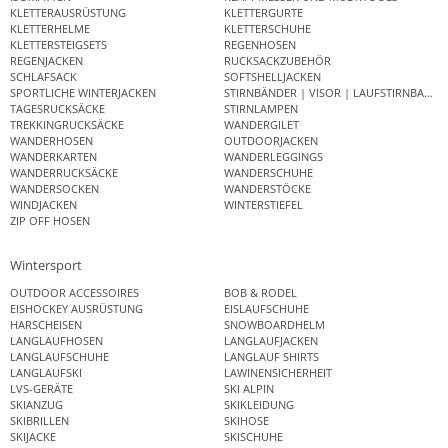
KLETTERAUSRÜSTUNG
KLETTERGURTE
KLETTERHELME
KLETTERSCHUHE
KLETTERSTEIGSETS
REGENHOSEN
REGENJACKEN
RUCKSACKZUBEHÖR
SCHLAFSACK
SOFTSHELLJACKEN
SPORTLICHE WINTERJACKEN
STIRNBÄNDER | VISOR | LAUFSTIRNBAND
TAGESRUCKSÄCKE
STIRNLAMPEN
TREKKINGRUCKSÄCKE
WANDERGILET
WANDERHOSEN
OUTDOORJACKEN
WANDERKARTEN
WANDERLEGGINGS
WANDERRUCKSÄCKE
WANDERSCHUHE
WANDERSOCKEN
WANDERSTÖCKE
WINDJACKEN
WINTERSTIEFEL
ZIP OFF HOSEN
Wintersport
OUTDOOR ACCESSOIRES
BOB & RODEL
EISHOCKEY AUSRÜSTUNG
EISLAUFSCHUHE
HARSCHEISEN
SNOWBOARDHELM
LANGLAUFHOSEN
LANGLAUFJACKEN
LANGLAUFSCHUHE
LANGLAUF SHIRTS
LANGLAUFSKI
LAWINENSICHERHEIT
LVS-GERÄTE
SKI ALPIN
SKIANZUG
SKIKLEIDUNG
SKIBRILLEN
SKIHOSE
SKIJACKE
SKISCHUHE