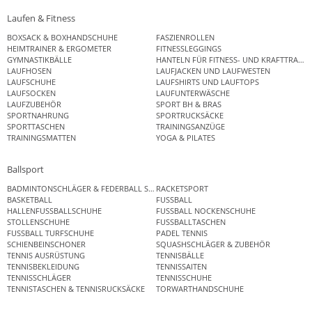
Laufen & Fitness
BOXSACK & BOXHANDSCHUHE
FASZIENROLLEN
HEIMTRAINER & ERGOMETER
FITNESSLEGGINGS
GYMNASTIKBÄLLE
HANTELN FÜR FITNESS- UND KRAFTTRAINI
LAUFHOSEN
LAUFJACKEN UND LAUFWESTEN
LAUFSCHUHE
LAUFSHIRTS UND LAUFTOPS
LAUFSOCKEN
LAUFUNTERWÄSCHE
LAUFZUBEHÖR
SPORT BH & BRAS
SPORTNAHRUNG
SPORTRUCKSÄCKE
SPORTTASCHEN
TRAININGSANZÜGE
TRAININGSMATTEN
YOGA & PILATES
Ballsport
BADMINTONSCHLÄGER & FEDERBALL SETS
RACKETSPORT
BASKETBALL
FUSSBALL
HALLENFUSSBALLSCHUHE
FUSSBALL NOCKENSCHUHE
STOLLENSCHUHE
FUSSBALLTASCHEN
FUSSBALL TURFSCHUHE
PADEL TENNIS
SCHIENBEINSCHONER
SQUASHSCHLÄGER & ZUBEHÖR
TENNIS AUSRÜSTUNG
TENNISBÄLLE
TENNISBEKLEIDUNG
TENNISSAITEN
TENNISSCHLÄGER
TENNISSCHUHE
TENNISTASCHEN & TENNISRUCKSÄCKE
TORWARTHANDSCHUHE