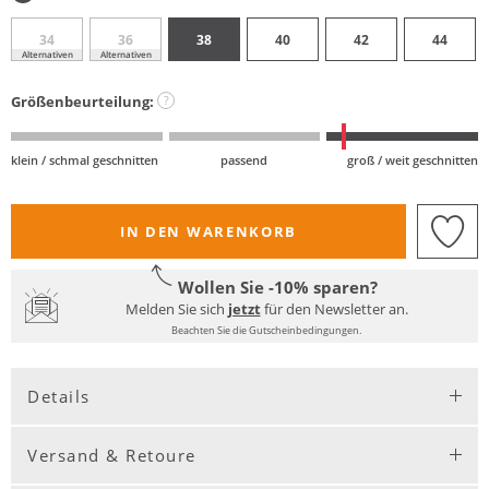
34
36
38
40
42
44
Alternativen
Alternativen
Größenbeurteilung:
?
klein / schmal geschnitten
passend
groß / weit geschnitten
IN DEN WARENKORB
Wollen Sie -10% sparen?
Melden Sie sich
jetzt
für den Newsletter an.
Beachten Sie die Gutscheinbedingungen.
Details
Versand & Retoure