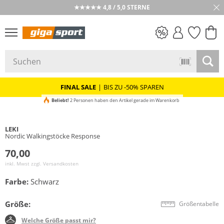
★★★★★ 4,8 / 5,0 STERNE
PREIS & WERT
SALE
FINAL SALE
|
BIS ZU -50% SPAREN
Beliebt!
2 Personen haben den Artikel gerade im Warenkorb
LEKI
Nordic Walkingstöcke Response
70,00
inkl. Mwst zzgl.
Versandkosten
Farbe:
Schwarz
Größe:
Größentabelle
Welche Größe passt mir?