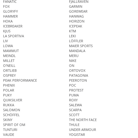
FANATIC
FJÄLLRÄVEN
FOX
GARMIN
GLORYFY
GOREWEAR
HAMMER
HANWAG
HOKA
HORIZON
ICEBREAKER
ICEPEAK
KJUS
KTM
LA SPORTIVA
LEKI
LIV
LÖFFLER
LOWA
MAIER SPORTS
MAMMUT
MANDALA
MEINDL
MERU
MILLET
NIKE
O'NEILL
ON
ORTLIEB
ORTOVOX
OSPREY
PATAGONIA
PEAK PERFORMANCE
PEEROTON
PHENIX
POC
POLAR
PROTEST
PUKY
PUMA
QUIKSILVER
ROXY
RUKKA
SALEWA
SALOMON
SCARPA
SCHÖFFEL
SCOTT
SKINY
THE NORTH FACE
SPIRIT OF OM
THULE
TUNTURI
UNDER ARMOUR
VAUDE
YOGISTAR