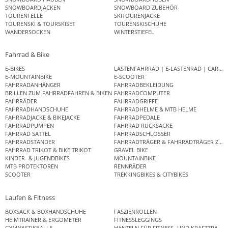
SNOWBOARDJACKEN
SNOWBOARD ZUBEHÖR
TOURENFELLE
SKITOURENJACKE
TOURENSKI & TOURSKISET
TOURENSKISCHUHE
WANDERSOCKEN
WINTERSTIEFEL
Fahrrad & Bike
E-BIKES
LASTENFAHRRAD | E-LASTENRAD | CAR
E-MOUNTAINBIKE
E-SCOOTER
FAHRRADANHÄNGER
FAHRRADBEKLEIDUNG
BRILLEN ZUM FAHRRADFAHREN & BIKEN
FAHRRADCOMPUTER
FAHRRÄDER
FAHRRADGRIFFE
FAHRRADHANDSCHUHE
FAHRRADHELME & MTB HELME
FAHRRADJACKE & BIKEJACKE
FAHRRADPEDALE
FAHRRADPUMPEN
FAHRRAD RUCKSÄCKE
FAHRRAD SATTEL
FAHRRADSCHLÖSSER
FAHRRADSTÄNDER
FAHRRADTRÄGER & FAHRRADTRÄGER ZUB
FAHRRAD TRIKOT & BIKE TRIKOT
GRAVEL BIKE
KINDER- & JUGENDBIKES
MOUNTAINBIKE
MTB PROTEKTOREN
RENNRÄDER
SCOOTER
TREKKINGBIKES & CITYBIKES
Laufen & Fitness
BOXSACK & BOXHANDSCHUHE
FASZIENROLLEN
HEIMTRAINER & ERGOMETER
FITNESSLEGGINGS
GYMNASTIKBÄLLE
HANTELN FÜR FITNESS- UND KRAFTTRAINI