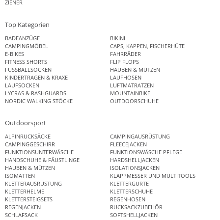
ZIENER
Top Kategorien
BADEANZÜGE
BIKINI
CAMPINGMÖBEL
CAPS, KAPPEN, FISCHERHÜTE
E-BIKES
FAHRRÄDER
FITNESS SHORTS
FLIP FLOPS
FUSSBALLSOCKEN
HAUBEN & MÜTZEN
KINDERTRAGEN & KRAXE
LAUFHOSEN
LAUFSOCKEN
LUFTMATRATZEN
LYCRAS & RASHGUARDS
MOUNTAINBIKE
NORDIC WALKING STÖCKE
OUTDOORSCHUHE
Outdoorsport
ALPINRUCKSÄCKE
CAMPINGAUSRÜSTUNG
CAMPINGGESCHIRR
FLEECEJACKEN
FUNKTIONSUNTERWÄSCHE
FUNKTIONSWÄSCHE PFLEGE
HANDSCHUHE & FÄUSTLINGE
HARDSHELLJACKEN
HAUBEN & MÜTZEN
ISOLATIONSJACKEN
ISOMATTEN
KLAPPMESSER UND MULTITOOLS
KLETTERAUSRÜSTUNG
KLETTERGURTE
KLETTERHELME
KLETTERSCHUHE
KLETTERSTEIGSETS
REGENHOSEN
REGENJACKEN
RUCKSACKZUBEHÖR
SCHLAFSACK
SOFTSHELLJACKEN