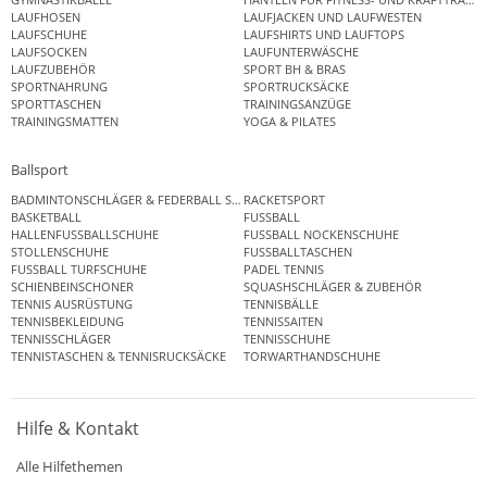
LAUFHOSEN
LAUFJACKEN UND LAUFWESTEN
LAUFSCHUHE
LAUFSHIRTS UND LAUFTOPS
LAUFSOCKEN
LAUFUNTERWÄSCHE
LAUFZUBEHÖR
SPORT BH & BRAS
SPORTNAHRUNG
SPORTRUCKSÄCKE
SPORTTASCHEN
TRAININGSANZÜGE
TRAININGSMATTEN
YOGA & PILATES
Ballsport
BADMINTONSCHLÄGER & FEDERBALL SETS
RACKETSPORT
BASKETBALL
FUSSBALL
HALLENFUSSBALLSCHUHE
FUSSBALL NOCKENSCHUHE
STOLLENSCHUHE
FUSSBALLTASCHEN
FUSSBALL TURFSCHUHE
PADEL TENNIS
SCHIENBEINSCHONER
SQUASHSCHLÄGER & ZUBEHÖR
TENNIS AUSRÜSTUNG
TENNISBÄLLE
TENNISBEKLEIDUNG
TENNISSAITEN
TENNISSCHLÄGER
TENNISSCHUHE
TENNISTASCHEN & TENNISRUCKSÄCKE
TORWARTHANDSCHUHE
Hilfe & Kontakt
Alle Hilfethemen