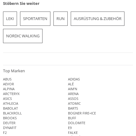
Stöbern Sie weiter
LEKI
SPORTARTEN
RUN
AUSRÜSTUNG & ZUBEHÖR
NORDIC WALKING
Top Marken
ABUS
ADIDAS
AEVOR
ALÉ
ALPINA
AIM'N
ARC'TERYX
ARENA
ASICS
ASSOS
ATHLECIA
ATOMIC
BABOLAT
BARTS
BLACKROLL
BOGNER FIRE+ICE
BROOKS
BUFF
DEUTER
DOLOMITE
DYNAFIT
E9
F2
FALKE