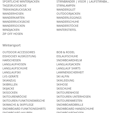
SPORTLICHE WINTERJACKEN
STIRNBÄNDER | VISOR | LAUFSTIRNBAND
TAGESRUCKSÄCKE
STIRNLAMPEN
TREKKINGRUCKSÄCKE
WANDERGILET
WANDERHOSEN
OUTDOORJACKEN
WANDERKARTEN
WANDERLEGGINGS
WANDERRUCKSÄCKE
WANDERSCHUHE
WANDERSOCKEN
WANDERSTÖCKE
WINDJACKEN
WINTERSTIEFEL
ZIP OFF HOSEN
Wintersport
OUTDOOR ACCESSOIRES
BOB & RODEL
EISHOCKEY AUSRÜSTUNG
EISLAUFSCHUHE
HARSCHEISEN
SNOWBOARDHELM
LANGLAUFHOSEN
LANGLAUFJACKEN
LANGLAUFSCHUHE
LANGLAUF SHIRTS
LANGLAUFSKI
LAWINENSICHERHEIT
LVS-GERÄTE
SKI ALPIN
SKIANZUG
SKIKLEIDUNG
SKIBRILLEN
SKIHOSE
SKIJACKE
SKISCHUHE
SKISOCKEN
SKITOURENHOSE
SKITOURENRÖCKE
SKITOUREN UNTERHOSEN
SKITOUREN FUNKTIONSWÄSCHE
SKITOURENWESTEN
SKIWACHS & SKIPFLEGE
SNOWBOARDBRILLE
SNOWBOARD FUNKTIONSSHIRTS
SNOWBOARD HANDSCHUHE
SNOWBOARD HAUBEN
SNOWBOARDHOSEN