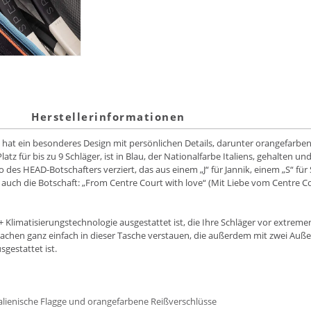
Herstellerinformationen
hat ein besonderes Design mit persönlichen Details, darunter orangefarbene
z für bis zu 9 Schläger, ist in Blau, der Nationalfarbe Italiens, gehalten und 
go des HEAD-Botschafters verziert, das aus einem „J“ für Jannik, einem „S“ f
uch die Botschaft: „From Centre Court with love“ (Mit Liebe vom Centre Cou
T+ Klimatisierungstechnologie ausgestattet ist, die Ihre Schläger vor extre
Sachen ganz einfach in dieser Tasche verstauen, die außerdem mit zwei Auße
gestattet ist.
talienische Flagge und orangefarbene Reißverschlüsse